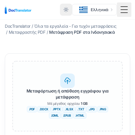
Ελληνικά
Εναλ
DocTranslator
/
Όλα τα εργαλεία - Για τυχόν μεταφράσεις
/
Μεταφραστής PDF
/
Μετάφραση PDF στα Ινδονησιακά
Μεταφόρτωση ή απόθεση εγγράφου για
μετάφραση
Μέ μέγεθος αρχείου
1 GB
.PDF
.DOCX
.PPTX
.XLSX
.TXT
.JPG
.PNG
.IDML
.EPUB
.HTML