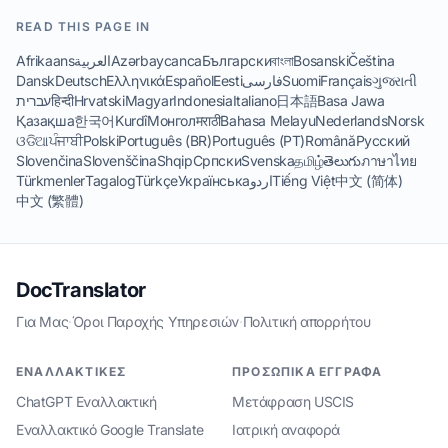
READ THIS PAGE IN
Afrikaans
العربية
Azərbaycanca
Български
বাংলা
Bosanski
Čeština
Dansk
Deutsch
Ελληνικά
Español
Eesti
فارسی
Suomi
Français
ગુજરાતી
עברית
हिन्दी
Hrvatski
Magyar
Indonesia
Italiano
日本語
Basa Jawa
Қазақша
한국어
Kurdî
Монгол
मराठी
Bahasa Melayu
Nederlands
Norsk
ଓଡିଆ
ਪੰਜਾਬੀ
Polski
Português (BR)
Português (PT)
Română
Русский
Slovenčina
Slovenščina
Shqip
Српски
Svenska
தமிழ்
తెలుగు
ภาษาไทย
Türkmenler
Tagalog
Türkçe
Українська
اردو
Tiếng Việt
中文 (简体)
中文 (繁體)
DocTranslator
Για Μας
·
Όροι Παροχής Υπηρεσιών
·
Πολιτική απορρήτου
ΕΝΑΛΛΑΚΤΙΚΈΣ
ΠΡΟΣΩΠΙΚΆ ΈΓΓΡΑΦΑ
ChatGPT Εναλλακτική
Μετάφραση USCIS
Εναλλακτικό Google Translate
Ιατρική αναφορά