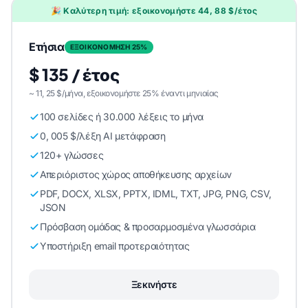
🎉 Καλύτερη τιμή: εξοικονομήστε 44, 88 $/έτος
Ετήσια
ΕΞΟΙΚΟΝΟΜΗΣΗ 25%
$ 135 / έτος
~ 11, 25 $/μήνα, εξοικονομήστε 25% έναντι μηνιαίας
100 σελίδες ή 30.000 λέξεις το μήνα
0, 005 $/λέξη AI μετάφραση
120+ γλώσσες
Απεριόριστος χώρος αποθήκευσης αρχείων
PDF, DOCX, XLSX, PPTX, IDML, TXT, JPG, PNG, CSV,
JSON
Πρόσβαση ομάδας & προσαρμοσμένα γλωσσάρια
Υποστήριξη email προτεραιότητας
Ξεκινήστε