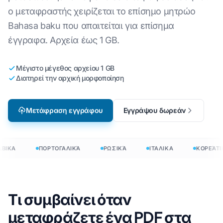
ο μεταφραστής χειρίζεται το επίσημο μητρώο
Bahasa baku που απαιτείται για επίσημα
έγγραφα. Αρχεία έως 1 GB.
Μέγιστο μέγεθος αρχείου 1 GB
Διατηρεί την αρχική μορφοποίηση
Μετάφραση εγγράφου
Εγγράψου δωρεάν
ΒΙΚΑ
ΠΟΡΤΟΓΑΛΙΚΆ
ΡΩΣΙΚΆ
ΙΤΑΛΙΚΑ
ΚΟΡΕΆΤΙΚ
Τι συμβαίνει όταν
μεταφράζετε ένα PDF στα