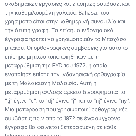
ακαδημαϊκές εργασίες και επίσημες συμβάσει και
την καθομιλουμένη γαλατία Bahasa, που
χρησιμοποιείται στην καθημερινή συνομιλία και
την άτυπη γραφή. Τα επίσημα ινδονησιακά
έγγραφα πρέπει να χρησιμοποιούν το Μπαχάσα
μπακού. Οι ορθογραφικές συμβάσεις για αυτό το
επίσημο μητρώο τυποποιήθηκαν με τη
μεταρρύθμιση της EYD του 1972, η οποία
ενοποίησε επίσης την ινδονησιακή ορθογραφία
με τη Μαλαισιανή Μαλαισία. Αυτή η
μεταρρύθμιση άλλαξε αρκετά διγραφήματα: το
"tj" έγινε "c", το "dj" έγινε "j" και το "nj" έγινε "ny".
Μια μετάφραση που χρησιμοποιεί ορθογραφικές
συμβάσεις πριν από το 1972 σε ένα σύγχρονο
έγγραφο θα φαίνεται ξεπερασμένη σε κάθε
Ινδονήσιο αναγνώστη.