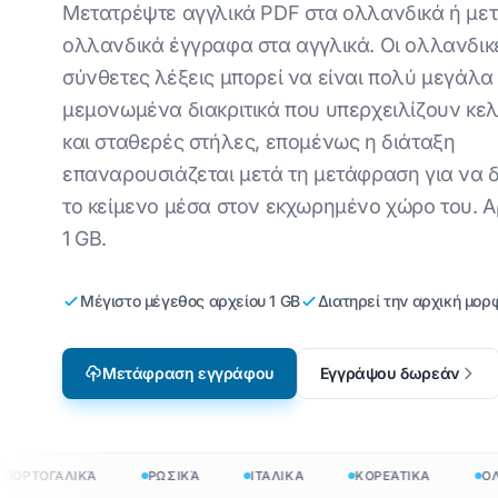
Τεχνικός
Μετατρέψτε αγγλικά PDF στα ολλανδικά ή με
Αγγλικά προς Κορεάτικα
Βιε
Μετάφραση αρχείων
ολλανδικά έγγραφα στα αγγλικά. Οι ολλανδικ
Βιομηχανοποίηση
σύνθετες λέξεις μπορεί να είναι πολύ μεγάλα
Αγγλικά προς Αραβικά
ιτα
Μετάφραση JSON
Εντοπισμός
βιντεοπαιχνιδιών
μεμονωμένα διακριτικά που υπερχειλίζουν κελ
ά
Αγγλικά προς Τουρκικά
Στί
Μεταφραστής HTML
και σταθερές στήλες, επομένως η διάταξη
e-Learning
Αγγλικά προς Ινδονησιακά
Ου
Καταμέτρηση λέξεων
επαναρουσιάζεται μετά τη μετάφραση για να δ
InDesign
το κείμενο μέσα στον εκχωρημένο χώρο του. Α
ακά
Αγγλικά σε Χίντι
λατ
.DOCX Word Counter
1 GB.
Αγγλικά προς Ουρντού
Τσέ
Πλήθος αρχείων Exce
ιρλ
Μέγιστο μέγεθος αρχείου 1 GB
Διατηρεί την αρχική μορ
Καταμέτρηση λέξεων
Χμ
PowerPoint
Μετάφραση εγγράφου
Εγγράψου δωρεάν
φραση εγγράφων σε 120+ γλώσσες
20+ γλώσσες
ΡΤΟΓΑΛΙΚΆ
ΡΩΣΙΚΆ
ΙΤΑΛΙΚΑ
ΚΟΡΕΆΤΙΚΑ
ΟΛΛΑ