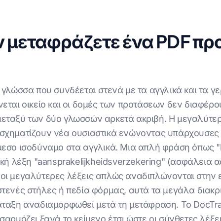
ν μεταφράζετε ένα PDF προ
 γλώσσα που συνδέεται στενά με τα αγγλικά και τα γε
εται οικείο και οι δομές των προτάσεων δεν διαφέρο
εταξύ των δύο γλωσσών αρκετά ακριβή. Η μεγαλύτερη
σχηματίζουν νέα ουσιαστικά ενώνοντας υπάρχουσες 
εσο ισοδύναμο στα αγγλικά. Μια απλή φράση όπως "li
ική λέξη "aansprakelijkheidsverzekering" (ασφάλεια 
οι μεγαλύτερες λέξεις απλώς αναδιπλώνονται στην 
τενές στήλες ή πεδία φόρμας, αυτά τα μεγάλα διακρι
άταξη αναδιαμορφωθεί μετά τη μετάφραση. Το DocTra
σαρμόζει ξανά το κείμενο έτσι ώστε οι σύνθετες λέξε