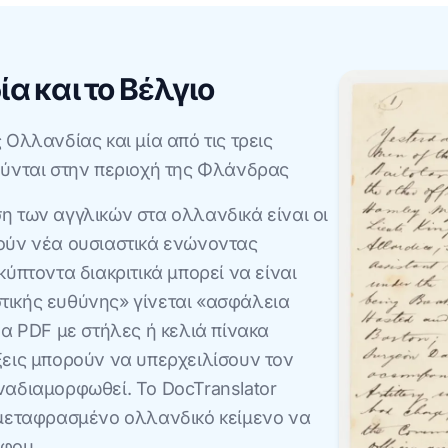
α και το Βέλγιο
Ολλανδίας και μία από τις τρεις
ούνται στην περιοχή της Φλάνδρας
η των αγγλικών στα ολλανδικά είναι οι
ούν νέα ουσιαστικά ενώνοντας
ύπτοντα διακριτικά μπορεί να είναι
τικής ευθύνης» γίνεται «ασφάλεια
να PDF με στήλες ή κελιά πίνακα
ξεις μπορούν να υπερχειλίσουν τον
ναδιαμορφωθεί. Το DocTranslator
 μεταφρασμένο ολλανδικό κείμενο να
άφου.