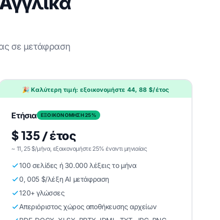
 Αγγλικά
σας σε μετάφραση
🎉 Καλύτερη τιμή: εξοικονομήστε 44, 88 $/έτος
Ετήσια
ΕΞΟΙΚΟΝΟΜΗΣΗ 25%
$ 135 / έτος
~ 11, 25 $/μήνα, εξοικονομήστε 25% έναντι μηνιαίας
100 σελίδες ή 30.000 λέξεις το μήνα
0, 005 $/λέξη AI μετάφραση
120+ γλώσσες
Απεριόριστος χώρος αποθήκευσης αρχείων