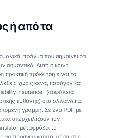
ς ή από τα
ρμανικά, πράγμα που σημαίνει ότι
υν σημαντικά. Αυτή η κοινή
 πρακτική πρόκληση είναι το
λέξεις χωρίς κενά, παράγοντας
ability insurance" (ασφάλεια
αστικής ευθύνης) στα ολλανδικά.
επόμενη γραμμή. Σε ένα PDF με
τικά υπερχειλίζουν τον
nslator μεταφράζει το
ις να προσγειώνονται μέσα στις