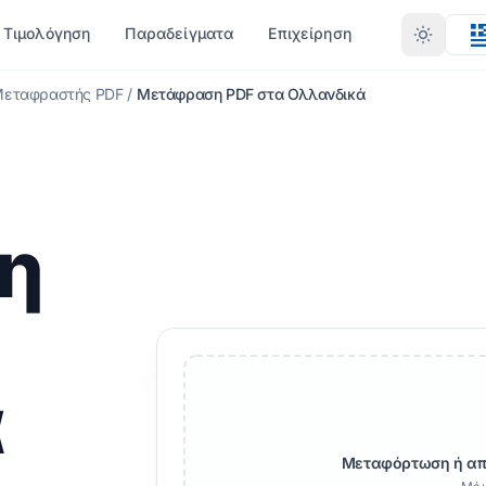
Τιμολόγηση
Παραδείγματα
Επιχείρηση
εταφραστής PDF
/
Μετάφραση PDF στα Ολλανδικά
ΎΠΟ
ΛΛΕΣ ΓΛΏΣΣΕΣ
ΠΕΡΙΣΣΌΤΕΡΕΣ ΓΛΏΣΣΕΣ
ΜΕΤΑΤΡΟΠΉ ΚΑΤΆ ΜΟΡΦΉ
αφρικανός
X)
PDF σε DOCX
η
ενγκάλι
Σουηδικά
PDF σε TXT
ρντού
Εβραϊκά
InDesign σε PDF
ρβηγός
Σέρβος
XLSX σε PDF
ράθι
Σλοβενική
L)
TXT σε XLSX
ά
ούγκου
Σουαχίλι
JPG σε PDF
ίλ
Αμαρικά
B
JPEG σε PDF
Μεταφόρτωση ή απ
ρκικος
Αλβανός
TXT
PNG σε PDF