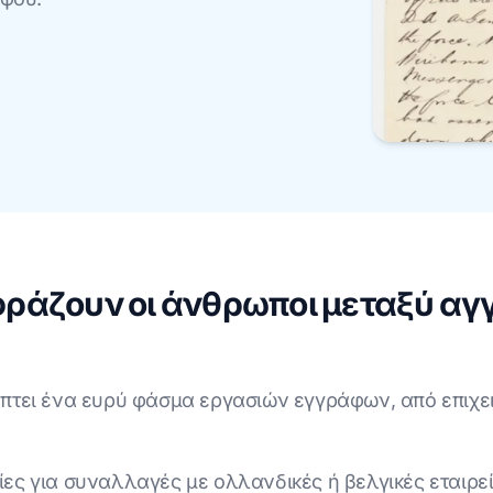
άζουν οι άνθρωποι μεταξύ αγγ
τει ένα ευρύ φάσμα εργασιών εγγράφων, από επιχει
ες για συναλλαγές με ολλανδικές ή βελγικές εταιρε