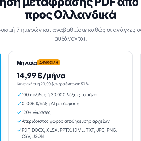
ηση μετάφρασης PDF από
προς Ολλανδικά
 δοκιμή 7 ημερών και αναβαθμίστε καθώς οι ανάγκες 
αυξάνονται.
Μηνιαία
ΔΗΜΟΦΙΛΗ
14,99 $/μήνα
Κανονική τιμή 29, 99 $, τώρα έκπτωση 50%
100 σελίδες ή 30.000 λέξεις το μήνα
0, 005 $/λέξη AI μετάφραση
120+ γλώσσες
Απεριόριστος χώρος αποθήκευσης αρχείων
PDF, DOCX, XLSX, PPTX, IDML, TXT, JPG, PNG,
CSV, JSON