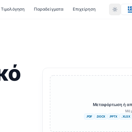
Τιμολόγηση
Παραδείγματα
Επιχείρηση
ΎΠΟ
ΛΛΕΣ ΓΛΏΣΣΕΣ
ΠΕΡΙΣΣΌΤΕΡΕΣ ΓΛΏΣΣΕΣ
ΜΕΤΑΤΡΟΠΉ ΚΑΤΆ ΜΟΡΦΉ
αφρικανός
X)
PDF σε DOCX
κό
ενγκάλι
Σουηδικά
PDF σε TXT
ρντού
Εβραϊκά
InDesign σε PDF
ρβηγός
Σέρβος
XLSX σε PDF
ράθι
Σλοβενική
L)
TXT σε XLSX
Μεταφόρτωση ή απ
ούγκου
Σουαχίλι
JPG σε PDF
Μέ 
.PDF
.DOCX
.PPTX
. XLSX
ίλ
Αμαρικά
B
JPEG σε PDF
ρκικος
Αλβανός
TXT
PNG σε PDF