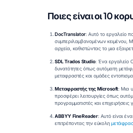
Ποιες είναι οι 10 κ
DocTranslator
: Αυτό το εργαλείο π
συμπεριλαμβανομένων κειμένου, Mic
αρχεία, καθιστώντας το μια εξαιρε
SDL Trados Studio
: Ένα εργαλείο 
δυνατότητες όπως αυτόματη μετάφρ
μεταφραστές και ομάδες εντοπισμο
Μεταφραστής της Microsoft
: Μια 
προσφέρει λειτουργίες όπως αυτόμ
προγραμματιστές και επιχειρήσεις
ABBYY FineReader
: Αυτό είναι έν
επιτρέποντας την εύκολη
μετάφρα