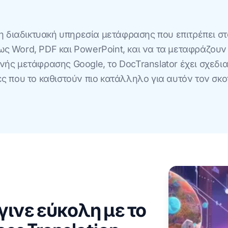
νη διαδικτυακή υπηρεσία μετάφρασης που επιτρέπει σ
ς Word, PDF και PowerPoint, και να τα μεταφράζουν
ής μετάφρασης Google, το DocTranslator έχει σχεδιασ
ς που το καθιστούν πιο κατάλληλο για αυτόν τον σκοπ
ινε εύκολη με το