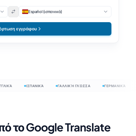
Español (ισπανικά)
όρτωση εγγράφου
ΚΆ
ΙΣΠΑΝΙΚΆ
ΓΑΛΛΙΚΉ ΓΛΏΣΣΑ
ΓΕΡΜΑΝΙΚΆ
Κ
πό το Google Translate