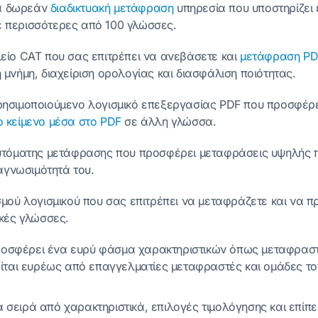
να δωρεάν
διαδικτυακή μετάφραση
υπηρεσία που υποστηρίζει
 περισσότερες από 100 γλώσσες.
λείο CAT που σας επιτρέπει να ανεβάσετε και
μετάφραση PD
μνήμη, διαχείριση ορολογίας και διασφάλιση ποιότητας.
ρησιμοποιούμενο λογισμικό επεξεργασίας PDF που προσφέρ
 κείμενο μέσα στο PDF
σε άλλη γλώσσα.
υτόματης μετάφρασης που προσφέρει μεταφράσεις υψηλής π
ναγνωσιμότητά του.
σμού λογισμικού που σας επιτρέπει να μεταφράζετε και να π
ικές γλώσσες.
οσφέρει ένα ευρύ φάσμα χαρακτηριστικών όπως μεταφραστικ
είται ευρέως από επαγγελματίες μεταφραστές και ομάδες τ
 σειρά από χαρακτηριστικά, επιλογές τιμολόγησης και επίπε