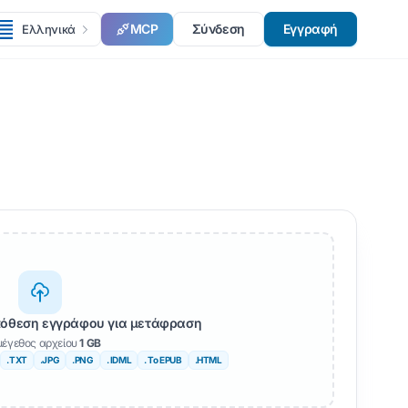
MCP
Σύνδεση
Εγγραφή
Ελληνικά
όθεση εγγράφου για μετάφραση
μέγεθος αρχείου
1 GB
.TXT
.JPG
.PNG
. IDML
. Το EPUB
.HTML