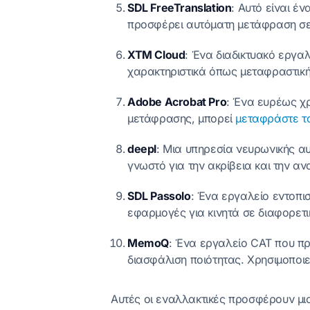
SDL FreeTranslation
: Αυτό είναι έ
προσφέρει αυτόματη μετάφραση σε
XTM Cloud
: Ένα διαδικτυακό εργα
χαρακτηριστικά όπως μεταφραστική 
Adobe Acrobat Pro
: Ένα ευρέως χ
μετάφρασης, μπορεί
μεταφράστε το
deepl
: Μια υπηρεσία νευρωνικής α
γνωστό για την ακρίβεια και την α
SDL Passolo
: Ένα εργαλείο εντοπι
εφαρμογές για κινητά σε διαφορετ
MemoQ
: Ένα εργαλείο CAT που πρ
διασφάλιση ποιότητας. Χρησιμοποι
Αυτές οι εναλλακτικές προσφέρουν μια