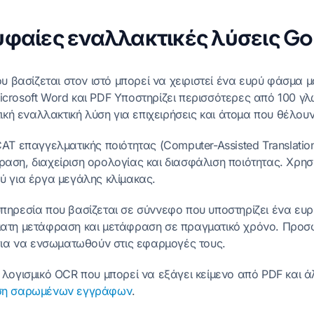
ορυφαίες εναλλακτικές λύσεις Goo
ου βασίζεται στον ιστό μπορεί να χειριστεί ένα ευρύ φάσμα
rosoft Word και PDF Υποστηρίζει περισσότερες από 100 γλώ
τική εναλλακτική λύση για επιχειρήσεις και άτομα που θέλ
CAT επαγγελματικής ποιότητας (Computer-Assisted Translati
αση, διαχείριση ορολογίας και διασφάλιση ποιότητας. Χρησ
ύ για έργα μεγάλης κλίμακας.
υπηρεσία που βασίζεται σε σύννεφο που υποστηρίζει ένα ε
ατη μετάφραση και μετάφραση σε πραγματικό χρόνο. Προσφέ
 για να ενσωματωθούν στις εφαρμογές τους.
α λογισμικό OCR που μπορεί να εξάγει κείμενο από PDF και ά
ση σαρωμένων εγγράφων
.