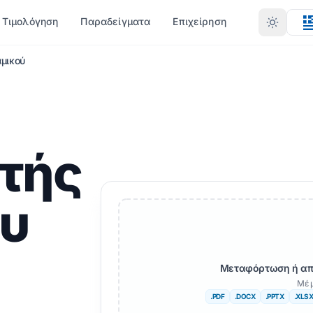
Τιμολόγηση
Παραδείγματα
Επιχείρηση
μικού
ΎΠΟ
ΛΛΕΣ ΓΛΏΣΣΕΣ
ΠΕΡΙΣΣΌΤΕΡΕΣ ΓΛΏΣΣΕΣ
ΜΕΤΑΤΡΟΠΉ ΚΑΤΆ ΜΟΡΦΉ
αφρικανός
X)
PDF σε DOCX
τής
ενγκάλι
Σουηδικά
PDF σε TXT
ρντού
Εβραϊκά
InDesign σε PDF
υ
ρβηγός
Σέρβος
XLSX σε PDF
ράθι
Σλοβενική
L)
TXT σε XLSX
ούγκου
Σουαχίλι
JPG σε PDF
Μεταφόρτωση ή απ
Μέ 
ίλ
Αμαρικά
B
JPEG σε PDF
.PDF
.DOCX
.PPTX
.XLS
ρκικος
Αλβανός
TXT
PNG σε PDF