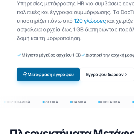
Τεχνικός
Υπηρεσίες μετάφρασης HR για συμβάσεις εργα
Αγγλικά προς Κορεάτικα
Βιε
Μετάφραση αρχείων
πολιτικές και έγγραφα συμμόρφωσης. Το DocTr
Βιομηχανοποίηση
υποστηρίζει πάνω από
120 γλώσσες
και χειρίζε
Αγγλικά προς Αραβικά
ιτα
Μετάφραση JSON
Εντοπισμός
βιντεοπαιχνιδιών
ασφάλεια αρχεία έως 1 GB διατηρώντας παρά
ά
Αγγλικά προς Τουρκικά
Στί
Μεταφραστής HTML
δομή και τη μορφοποίηση.
e-Learning
Αγγλικά προς Ινδονησιακά
Ου
Καταμέτρηση λέξεων
InDesign
Μέγιστο μέγεθος αρχείου 1 GB
Διατηρεί την αρχική μορ
ακά
Αγγλικά σε Χίντι
λατ
.DOCX Word Counter
Αγγλικά προς Ουρντού
Τσέ
Πλήθος αρχείων Exce
Μετάφραση εγγράφου
Εγγράψου δωρεάν
ιρλ
Καταμέτρηση λέξεων
Χμ
PowerPoint
ΠΟΡΤΟΓΑΛΙΚΆ
ΡΩΣΙΚΆ
ΙΤΑΛΙΚΑ
ΚΟΡΕΆΤΙΚΑ
ΟΛ
φραση εγγράφων σε 120+ γλώσσες
20+ γλώσσες
Πλεονεκτήματα Μετάφ