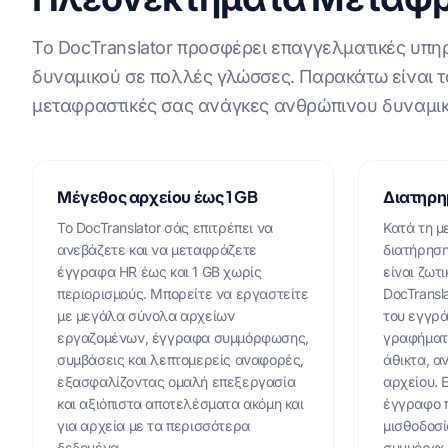
Το DocTranslator προσφέρει επαγγελματικές υπ
δυναμικού σε πολλές γλώσσες. Παρακάτω είναι τ
μεταφραστικές σας ανάγκες ανθρώπινου δυναμικ
Μέγεθος αρχείου έως 1 GB
Διατηρη
Το DocTranslator σάς επιτρέπει να
Κατά τη μ
ανεβάζετε και να μεταφράζετε
διατήρηση
έγγραφα HR έως και 1 GB χωρίς
είναι ζωτ
περιορισμούς. Μπορείτε να εργαστείτε
DocTransl
με μεγάλα σύνολα αρχείων
του εγγρά
εργαζομένων, έγγραφα συμμόρφωσης,
γραφήματα
συμβάσεις και λεπτομερείς αναφορές,
άθικτα, α
εξασφαλίζοντας ομαλή επεξεργασία
αρχείου. Ε
και αξιόπιστα αποτελέσματα ακόμη και
έγγραφο π
για αρχεία με τα περισσότερα
μισθοδοσί
δεδομένα.
συμμόρφωσ