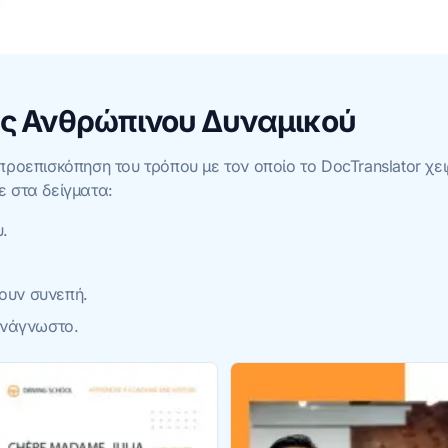
 Ανθρώπινου Δυναμικού
προεπισκόπηση του τρόπου με τον οποίο το DocTranslator χε
τε στα δείγματα:
.
νουν συνεπή.
ανάγνωστο.