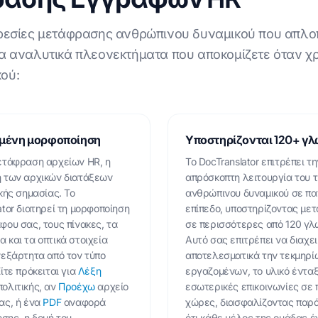
ηρεσίες μετάφρασης ανθρώπινου δυναμικού που απλο
α αναλυτικά πλεονεκτήματα που αποκομίζετε όταν χρη
ού:
μένη μορφοποίηση
Υποστηρίζονται 120+ γ
ετάφραση αρχείων HR, η
Το DocTranslator επιτρέπει τη
 των αρχικών διατάξεων
απρόσκοπτη λειτουργία του 
ικής σημασίας. Το
ανθρώπινου δυναμικού σε πα
ator διατηρεί τη μορφοποίηση
επίπεδο, υποστηρίζοντας με
φου σας, τους πίνακες, τα
σε περισσότερες από 120 γλ
 και τα οπτικά στοιχεία
Αυτό σας επιτρέπει να διαχε
νεξάρτητα από τον τύπο
αποτελεσματικά την τεκμηρί
ίτε πρόκειται για
Λέξη
εργαζομένων, το υλικό ένταξ
ολιτικής, αν
Προέχω
αρχείο
εσωτερικές επικοινωνίες σε
ας, ή ένα
PDF
αναφορά
χώρες, διασφαλίζοντας παρ
ης, η δομή του
ότι κάθε μέλος της ομάδας έ