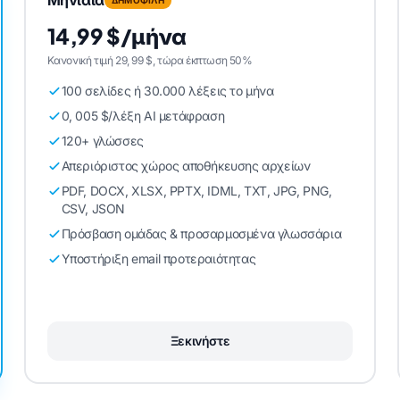
14,99 $/μήνα
Κανονική τιμή 29, 99 $, τώρα έκπτωση 50%
100 σελίδες ή 30.000 λέξεις το μήνα
0, 005 $/λέξη AI μετάφραση
120+ γλώσσες
Απεριόριστος χώρος αποθήκευσης αρχείων
PDF, DOCX, XLSX, PPTX, IDML, TXT, JPG, PNG,
CSV, JSON
Πρόσβαση ομάδας & προσαρμοσμένα γλωσσάρια
Υποστήριξη email προτεραιότητας
Ξεκινήστε