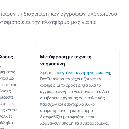
ποιούν τη διαχείριση των εγγράφων ανθρώπινου
σιμοποιείτε την πλατφόρμα μας για τις
λώσσες
Μετάφραση με τεχνητή
νοημοσύνη
ν
τμήματος
Χρήση
προηγμένη τεχνητή νοημοσύνη
,
γκόσμιο
DocTranslator παρέχει εξαιρετικά
ταφράσεις
ακριβείς μεταφράσεις για όλα τα
ώσσες.
έγγραφα ανθρώπινου δυναμικού. Από
ιρίζεστε
συμβάσεις εργασίας έως πολιτικές
ωση των
παροχών και εσωτερικό υλικό
ης και τις
συμμόρφωσης, η πλατφόρμα
 πολλές
διασφαλίζει μεταφράσεις που
άλληλα
λαμβάνουν υπόψη τα συμφραζόμενα,
χει