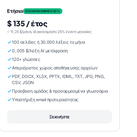
Ετήσια
ΕΞΟΙΚΟΝΟΜΗΣΗ 25%
$ 135 / έτος
~ 11, 25 $/μήνα, εξοικονομήστε 25% έναντι μηνιαίας
100 σελίδες ή 30.000 λέξεις το μήνα
0, 005 $/λέξη AI μετάφραση
120+ γλώσσες
Απεριόριστος χώρος αποθήκευσης αρχείων
PDF, DOCX, XLSX, PPTX, IDML, TXT, JPG, PNG,
CSV, JSON
Πρόσβαση ομάδας & προσαρμοσμένα γλωσσάρια
Υποστήριξη email προτεραιότητας
Ξεκινήστε