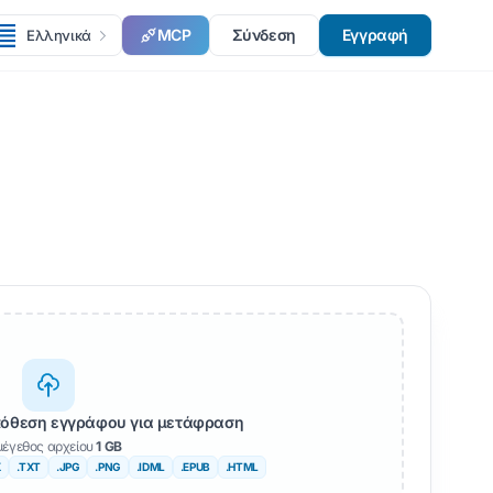
MCP
Σύνδεση
Εγγραφή
Ελληνικά
όθεση εγγράφου για μετάφραση
μέγεθος αρχείου
1 GB
X
.TXT
.JPG
.PNG
.IDML
.EPUB
.HTML