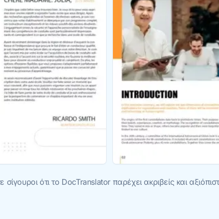
 σίγουροι ότι το DocTranslator παρέχει ακριβείς και αξιόπ