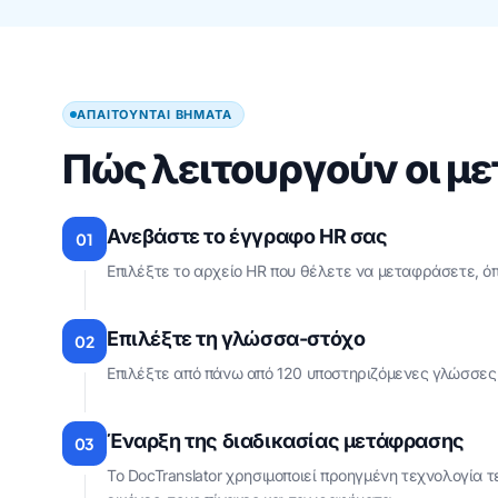
ΑΠΑΙΤΟΎΝΤΑΙ ΒΉΜΑΤΑ
Πώς λειτουργούν οι μ
Ανεβάστε το έγγραφο HR σας
01
Επιλέξτε το αρχείο HR που θέλετε να μεταφράσετε, όπ
Επιλέξτε τη γλώσσα-στόχο
02
Επιλέξτε από πάνω από 120 υποστηριζόμενες γλώσσες γ
Έναρξη της διαδικασίας μετάφρασης
03
Το DocTranslator χρησιμοποιεί προηγμένη τεχνολογία