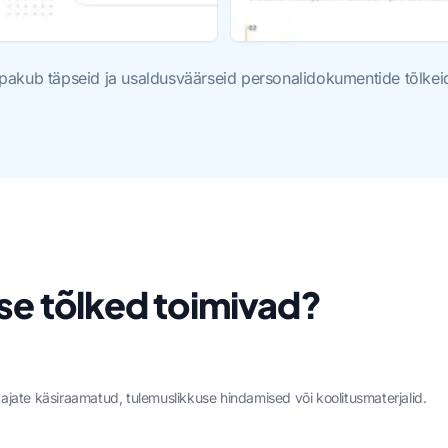
or pakub täpseid ja usaldusväärseid personalidokumentide tõlkei
se tõlked toimivad?
ötajate käsiraamatud, tulemuslikkuse hindamised või koolitusmaterjalid.