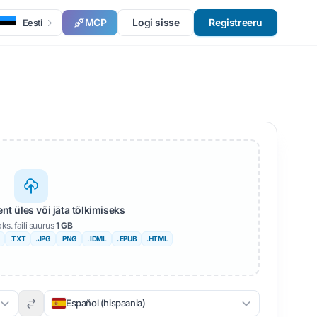
MCP
Logi sisse
Registreeru
Eesti
t üles või jäta tõlkimiseks
ks. faili suurus
1 GB
.TXT
.JPG
.PNG
. IDML
. EPUB
.HTML
Español (hispaania)