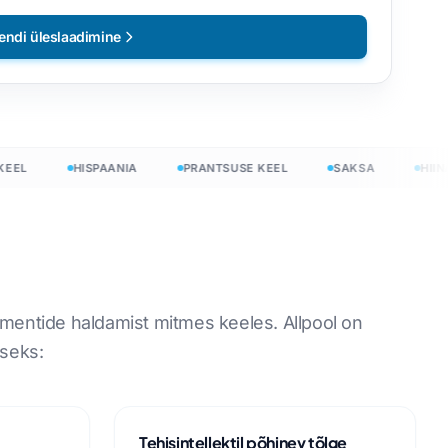
ndi üleslaadimine
L
HISPAANIA
PRANTSUSE KEEL
SAKSA
HIINA
umentide haldamist mitmes keeles. Allpool on
iseks:
Tehisintellektil põhinev tõlge