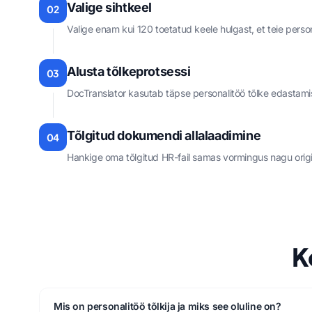
Valige sihtkeel
02
Valige enam kui 120 toetatud keele hulgast, et teie personal
Alusta tõlkeprotsessi
03
DocTranslator kasutab täpse personalitöö tõlke edastamisek
Tõlgitud dokumendi allalaadimine
04
Hankige oma tõlgitud HR-fail samas vormingus nagu origin
K
Mis on personalitöö tõlkija ja miks see oluline on?