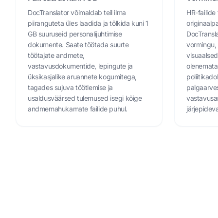
DocTranslator võimaldab teil ilma
HR-failide 
piiranguteta üles laadida ja tõlkida kuni 1
originaalpa
GB suuruseid personalijuhtimise
DocTransl
dokumente. Saate töötada suurte
vormingu, 
töötajate andmete,
visuaalse
vastavusdokumentide, lepingute ja
olenemata 
üksikasjalike aruannete kogumitega,
poliitikad
tagades sujuva töötlemise ja
palgaarves
usaldusväärsed tulemused isegi kõige
vastavusar
andmemahukamate failide puhul.
järjepidev