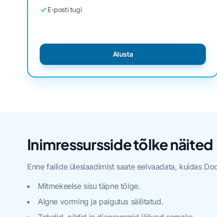
E-posti tugi
Alusta
Inimressursside tõlke näited
Enne failide üleslaadimist saate eelvaadata, kuidas Doc
Mitmekeelse sisu täpne tõlge.
Algne vorming ja paigutus säilitatud.