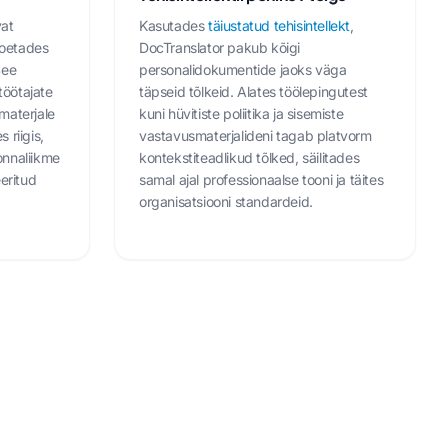
vat
Kasutades
täiustatud tehisintellekt
,
 toetades
DocTranslator pakub kõigi
See
personalidokumentide jaoks väga
 töötajate
täpseid tõlkeid. Alates töölepingutest
materjale
kuni hüvitiste poliitika ja sisemiste
 riigis,
vastavusmaterjalideni tagab platvorm
onnaliikme
kontekstiteadlikud tõlked, säilitades
eeritud
samal ajal professionaalse tooni ja täites
organisatsiooni standardeid.