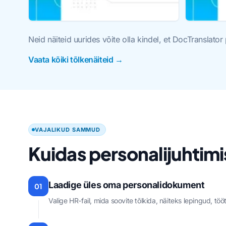
Neid näiteid uurides võite olla kindel, et DocTranslat
Vaata kõiki tõlkenäiteid →
VAJALIKUD SAMMUD
Kuidas personalijuhtimi
Laadige üles oma personalidokument
01
Valige HR-fail, mida soovite tõlkida, näiteks lepingud, tö