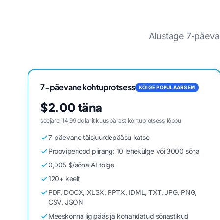
Alustage 7-päevase
7-päevane kohtuprotsess
KÕIGE POPULAARSEM
$2.00 täna
seejärel 14,99 dollarit kuus pärast kohtuprotsessi lõppu
7-päevane täisjuurdepääsu katse
Prooviperiood piirang: 10 lehekülge või 3000 sõna
0,005 $/sõna AI tõlge
120+ keelt
PDF, DOCX, XLSX, PPTX, IDML, TXT, JPG, PNG,
CSV, JSON
Meeskonna ligipääs ja kohandatud sõnastikud