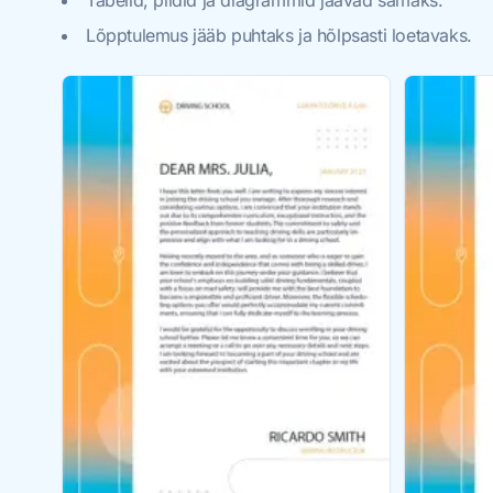
Tabelid, pildid ja diagrammid jäävad samaks.
Lõpptulemus jääb puhtaks ja hõlpsasti loetavaks.