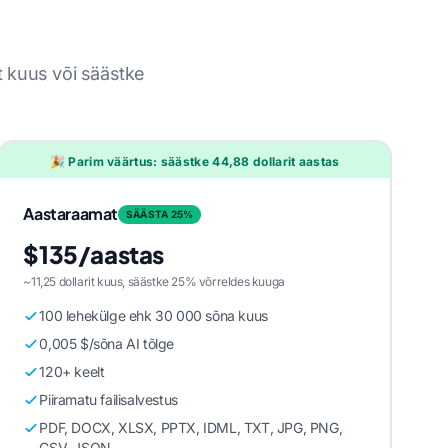
it kuus või säästke
🎉 Parim väärtus: säästke 44,88 dollarit aastas
Aastaraamat
SÄÄSTA 25%
$135/aastas
~11,25 dollarit kuus, säästke 25% võrreldes kuuga
100 lehekülge ehk 30 000 sõna kuus
0,005 $/sõna AI tõlge
120+ keelt
Piiramatu failisalvestus
PDF, DOCX, XLSX, PPTX, IDML, TXT, JPG, PNG,
CSV, JSON