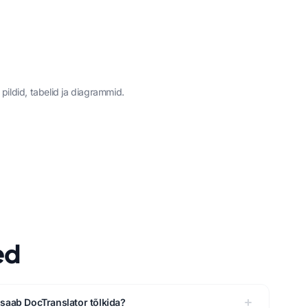
 pildid, tabelid ja diagrammid.
ed
saab DocTranslator tõlkida?