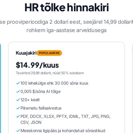
HR tõlke hinnakiri
 prooviperioodiga 2 dollari eest, seejärel 14,99 dollar
rohkem iga-aastase arveldusega
Kuuajakiri
POPULAARNE
$14.99/kuus
Tavahind 29,99 dollarit, nüüd 50% soodsam
100 lehekülge ehk 30 000 sõna kuus
0,005 $/sõna AI tõlge
120+ keelt
Piiramatu failisalvestus
PDF, DOCX, XLSX, PPTX, IDML, TXT, JPG, PNG,
CSV, JSON
Meeskonna ligipääs ja kohandatud sõnastikud