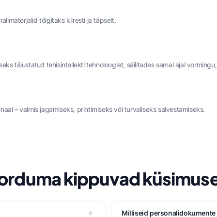
imaterjalid tõlgitaks kiiresti ja täpselt.
s täiustatud tehisintellekti tehnoloogiat, säilitades samal ajal vormingu,
aal – valmis jagamiseks, printimiseks või turvaliseks salvestamiseks.
orduma kippuvad küsimus
Milliseid personalidokumente 