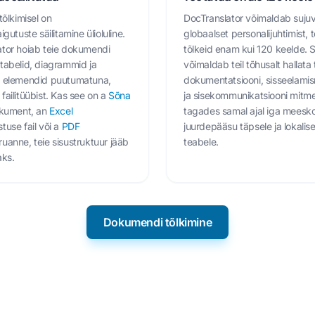
tõlkimisel on
DocTranslator võimaldab suju
igutuste säilitamine ülioluline.
globaalset personalijuhtimist,
ator hoiab teie dokumendi
tõlkeid enam kui 120 keelde. 
tabelid, diagrammid ja
võimaldab teil tõhusalt hallata
d elemendid puutumatuna,
dokumentatsiooni, sisseelamis
failitüübist. Kas see on a
Sõna
ja sisekommunikatsiooni mitmes
okument, an
Excel
tagades samal ajal iga meesk
tuse fail või a
PDF
juurdepääsu täpsele ja lokalis
uanne, teie sisustruktuur jääb
teabele.
aks.
Dokumendi tõlkimine