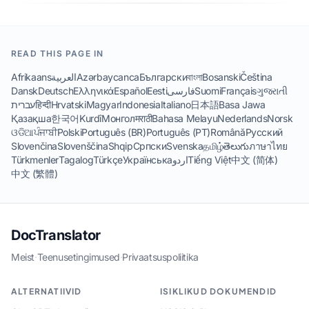
READ THIS PAGE IN
Afrikaans
العربية
Azərbaycanca
Български
বাংলা
Bosanski
Čeština
Dansk
Deutsch
Ελληνικά
Español
Eesti
فارسی
Suomi
Français
ગુજરાતી
עברית
हिन्दी
Hrvatski
Magyar
Indonesia
Italiano
日本語
Basa Jawa
Қазақша
한국어
Kurdî
Монгол
मराठी
Bahasa Melayu
Nederlands
Norsk
ଓଡିଆ
ਪੰਜਾਬੀ
Polski
Português (BR)
Português (PT)
Română
Русский
Slovenčina
Slovenščina
Shqip
Српски
Svenska
தமிழ்
తెలుగు
ภาษาไทย
Türkmenler
Tagalog
Türkçe
Українська
اردو
Tiếng Việt
中文 (简体)
中文 (繁體)
DocTranslator
Meist
·
Teenusetingimused
·
Privaatsuspoliitika
ALTERNATIIVID
ISIKLIKUD DOKUMENDID