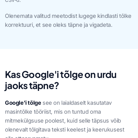
CSV-d.
Olenemata valitud meetodist lugege kindlasti tõlke
korrektuuri, et see oleks täpne ja vigadeta.
Kas Google'i tõlge on urdu
jaoks täpne?
Google'i tõlge
see on laialdaselt kasutatav
masintõlke tööriist, mis on tuntud oma
mitmekülgsuse poolest, kuid selle täpsus võib
olenevalt tõlgitava teksti keelest ja keerukusest