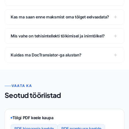
Kas ma saan enne maksmist oma tõlget eelvaadata?
Mis vahe on tehisintellekti tõlkimisel ja inimtõlkel?
Kuidas ma DocTranslator-ga alustan?
VAATA KA
Seotud tööriistad
Tõlgi PDF keele kaupa
PDF hispaania keelde
PDF prantsuse keelde