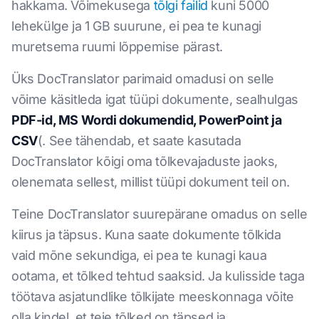
hakkama. Võimekusega
tõlgi failid
kuni 5000
lehekülge ja 1 GB suurune, ei pea te kunagi
muretsema ruumi lõppemise pärast.
Üks DocTranslator parimaid omadusi on selle
võime käsitleda igat tüüpi dokumente, sealhulgas
PDF-id, MS Wordi dokumendid, PowerPoint ja
CSV
(. See tähendab, et saate kasutada
DocTranslator kõigi oma tõlkevajaduste jaoks,
olenemata sellest, millist tüüpi dokument teil on.
Teine DocTranslator suurepärane omadus on selle
kiirus ja täpsus. Kuna saate dokumente tõlkida
vaid mõne sekundiga, ei pea te kunagi kaua
ootama, et tõlked tehtud saaksid. Ja kulisside taga
töötava asjatundlike tõlkijate meeskonnaga võite
olla kindel, et teie tõlked on täpsed ja