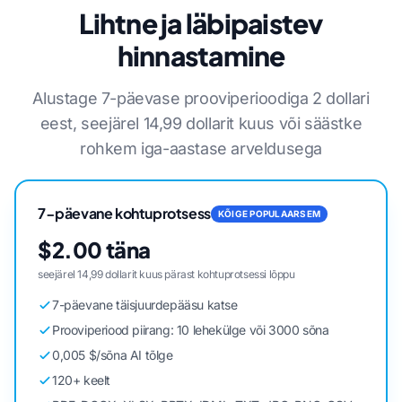
Lihtne ja läbipaistev
hinnastamine
Alustage 7-päevase prooviperioodiga 2 dollari
eest, seejärel 14,99 dollarit kuus või säästke
rohkem iga-aastase arveldusega
7-päevane kohtuprotsess
KÕIGE POPULAARSEM
$2.00 täna
seejärel 14,99 dollarit kuus pärast kohtuprotsessi lõppu
7-päevane täisjuurdepääsu katse
Prooviperiood piirang: 10 lehekülge või 3000 sõna
0,005 $/sõna AI tõlge
120+ keelt