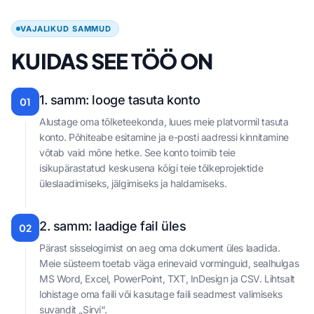
VAJALIKUD SAMMUD
KUIDAS SEE TÖÖ ON
1. samm: looge tasuta konto
01
Alustage oma tõlketeekonda, luues meie platvormil tasuta
konto. Põhiteabe esitamine ja e-posti aadressi kinnitamine
võtab vaid mõne hetke. See konto toimib teie
isikupärastatud keskusena kõigi teie tõlkeprojektide
üleslaadimiseks, jälgimiseks ja haldamiseks.
2. samm: laadige fail üles
02
Pärast sisselogimist on aeg oma dokument üles laadida.
Meie süsteem toetab väga erinevaid vorminguid, sealhulgas
MS Word, Excel, PowerPoint, TXT, InDesign ja CSV. Lihtsalt
lohistage oma faili või kasutage faili seadmest valimiseks
suvandit „Sirvi“.