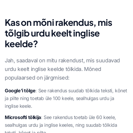
Kas on mõni rakendus, mis
tõlgib urdu keelt inglise
keelde?
Jah, saadaval on mitu rakendust, mis suudavad
urdu keelt inglise keelde tõlkida. Mõned
populaarsed on järgmised:
Google'i tõlge
: See rakendus suudab tõlkida teksti, kõnet
ja pilte ning toetab üle 100 keele, sealhulgas urdu ja
inglise keele.
Microsofti tõlkija
: See rakendus toetab üle 60 keele,
sealhulgas urdu ja inglise keeles, ning suudab tõlkida
teksti, kõnet ja pilte.