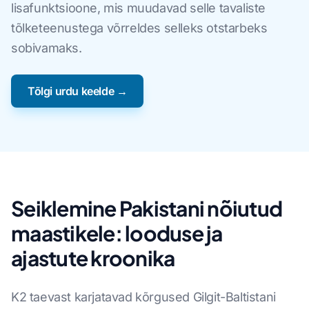
lisafunktsioone, mis muudavad selle tavaliste
tõlketeenustega võrreldes selleks otstarbeks
sobivamaks.
Tõlgi urdu keelde →
Seiklemine Pakistani nõiutud
maastikele: looduse ja
ajastute kroonika
K2 taevast karjatavad kõrgused Gilgit-Baltistani