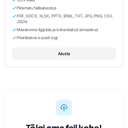
Piiramatu failisalvestus
PDF, DOCX, XLSX, PPTX, IDML, TXT, JPG, PNG, CSV,
JSON
Meeskonna ligipääs ja kohandatud sõnastikud
Prioriteetne e-posti tugi
Alusta
Tõlgi oma fail kohe!