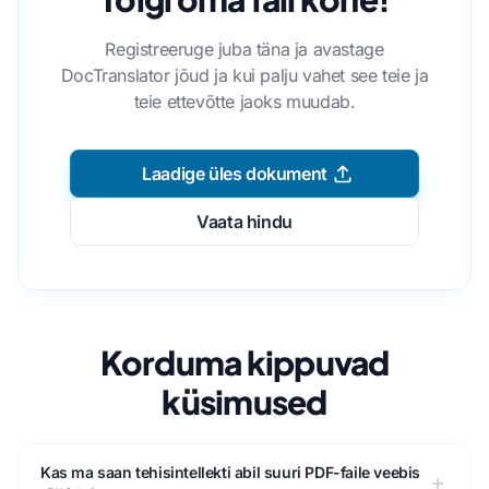
Registreeruge juba täna ja avastage
DocTranslator jõud ja kui palju vahet see teie ja
teie ettevõtte jaoks muudab.
Laadige üles dokument
Vaata hindu
Korduma kippuvad
küsimused
Kas ma saan tehisintellekti abil suuri PDF-faile veebis