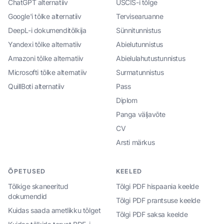
ChatGPT alternatiiv
USCIS-i tõlge
Google'i tõlke alternatiiv
Tervisearuanne
DeepL-i dokumenditõlkija
Sünnitunnistus
Yandexi tõlke alternatiiv
Abielutunnistus
Amazoni tõlke alternatiiv
Abielulahutustunnistus
Microsofti tõlke alternatiiv
Surmatunnistus
QuillBoti alternatiiv
Pass
Diplom
Panga väljavõte
CV
Arsti märkus
ÕPETUSED
KEELED
Tõlkige skaneeritud
Tõlgi PDF hispaania keelde
dokumendid
Tõlgi PDF prantsuse keelde
Kuidas saada ametlikku tõlget
Tõlgi PDF saksa keelde