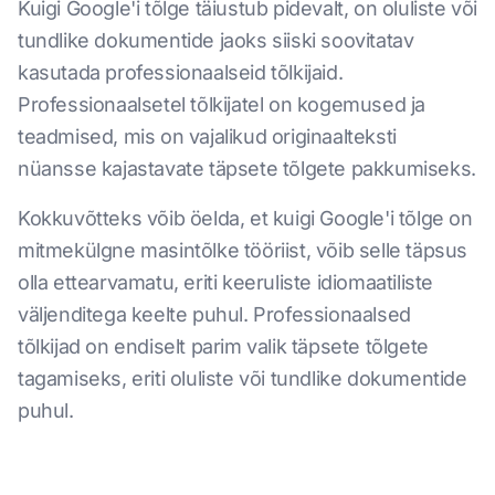
Kuigi Google'i tõlge täiustub pidevalt, on oluliste või
tundlike dokumentide jaoks siiski soovitatav
kasutada professionaalseid tõlkijaid.
Professionaalsetel tõlkijatel on kogemused ja
teadmised, mis on vajalikud originaalteksti
nüansse kajastavate täpsete tõlgete pakkumiseks.
Kokkuvõtteks võib öelda, et kuigi Google'i tõlge on
mitmekülgne masintõlke tööriist, võib selle täpsus
olla ettearvamatu, eriti keeruliste idiomaatiliste
väljenditega keelte puhul. Professionaalsed
tõlkijad on endiselt parim valik täpsete tõlgete
tagamiseks, eriti oluliste või tundlike dokumentide
puhul.