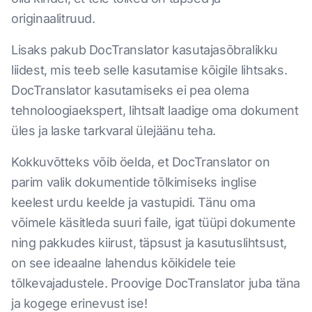
originaalitruud.
Lisaks pakub DocTranslator kasutajasõbralikku
liidest, mis teeb selle kasutamise kõigile lihtsaks.
DocTranslator kasutamiseks ei pea olema
tehnoloogiaekspert, lihtsalt laadige oma dokument
üles ja laske tarkvaral ülejäänu teha.
Kokkuvõtteks võib öelda, et DocTranslator on
parim valik dokumentide tõlkimiseks inglise
keelest urdu keelde ja vastupidi. Tänu oma
võimele käsitleda suuri faile, igat tüüpi dokumente
ning pakkudes kiirust, täpsust ja kasutuslihtsust,
on see ideaalne lahendus kõikidele teie
tõlkevajadustele. Proovige DocTranslator juba täna
ja kogege erinevust ise!