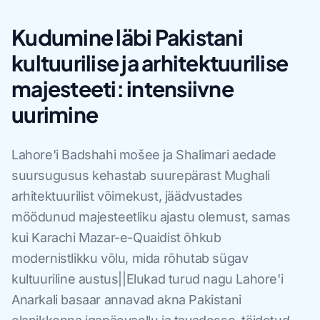
Kudumine läbi Pakistani
kultuurilise ja arhitektuurilise
majesteeti: intensiivne
uurimine
Lahore'i Badshahi mošee ja Shalimari aedade
suursugusus kehastab suurepärast Mughali
arhitektuurilist võimekust, jäädvustades
möödunud majesteetliku ajastu olemust, samas
kui Karachi Mazar-e-Quaidist õhkub
modernistlikku võlu, mida rõhutab sügav
kultuuriline austus||Elukad turud nagu Lahore'i
Anarkali basaar annavad akna Pakistani