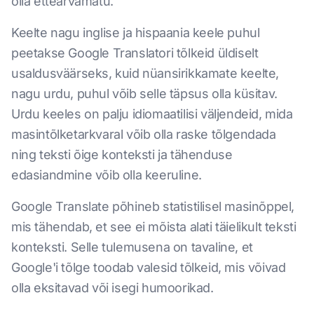
olla ettearvamatu.
Keelte nagu inglise ja hispaania keele puhul
peetakse Google Translatori tõlkeid üldiselt
usaldusväärseks, kuid nüansirikkamate keelte,
nagu urdu, puhul võib selle täpsus olla küsitav.
Urdu keeles on palju idiomaatilisi väljendeid, mida
masintõlketarkvaral võib olla raske tõlgendada
ning teksti õige konteksti ja tähenduse
edasiandmine võib olla keeruline.
Google Translate põhineb statistilisel masinõppel,
mis tähendab, et see ei mõista alati täielikult teksti
konteksti. Selle tulemusena on tavaline, et
Google'i tõlge toodab valesid tõlkeid, mis võivad
olla eksitavad või isegi humoorikad.