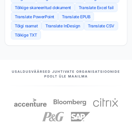
Tõlkige skaneeritud dokument
Translate Excel fail
Translate PowerPoint
Translate EPUB
Tõlgi raamat
Translate InDesign
Translate CSV
Tõlkige TXT
MEIE PARTNERID
USALDUSVÄÄRSED JUHTIVATE ORGANISATSIOONIDE
POOLT ÜLE MAAILMA