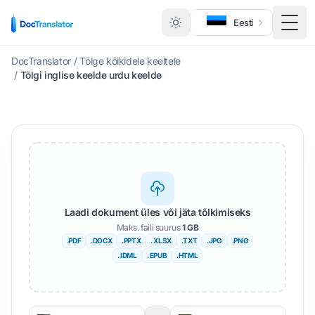
Eesti
Lüli
DocTranslator
/
Tõlge kõikidele keeltele
/
Tõlgi inglise keelde urdu keelde
Laadi dokument üles või jäta tõlkimiseks
Maks. faili suurus
1 GB
.PDF
.DOCX
.PPTX
. XLSX
.TXT
.JPG
.PNG
. IDML
. EPUB
.HTML