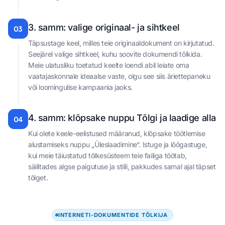
3. samm: valige originaal- ja sihtkeel
03
Täpsustage keel, milles teie originaaldokument on kirjutatud.
Seejärel valige sihtkeel, kuhu soovite dokumendi tõlkida.
Meie ulatusliku toetatud keelte loendi abil leiate oma
vaatajaskonnale ideaalse vaste, olgu see siis äriettepaneku
või loomingulise kampaania jaoks.
4. samm: klõpsake nuppu Tõlgi ja laadige alla
04
Kui olete keele-eelistused määranud, klõpsake töötlemise
alustamiseks nuppu „Üleslaadimine“. Istuge ja lõõgastuge,
kui meie täiustatud tõlkesüsteem teie failiga töötab,
säilitades algse paigutuse ja stiili, pakkudes samal ajal täpset
tõlget.
INTERNETI-DOKUMENTIDE TÕLKIJA