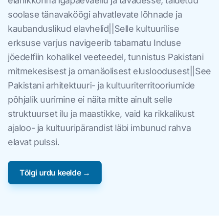
elanikkonna igapäevaellu ja tavadesse, täidetud
soolase tänavaköögi ahvatlevate lõhnade ja
kaubanduslikud elavhelid||Selle kultuurilise
erksuse varjus navigeerib tabamatu Induse
jõedelfiin kohalikel veeteedel, tunnistus Pakistani
mitmekesisest ja omanäolisest elusloodusest||See
Pakistani arhitektuuri- ja kultuuriterritooriumide
põhjalik uurimine ei näita mitte ainult selle
struktuurset ilu ja maastikke, vaid ka rikkalikust
ajaloo- ja kultuuripärandist läbi imbunud rahva
elavat pulssi.
Tõlgi urdu keelde →