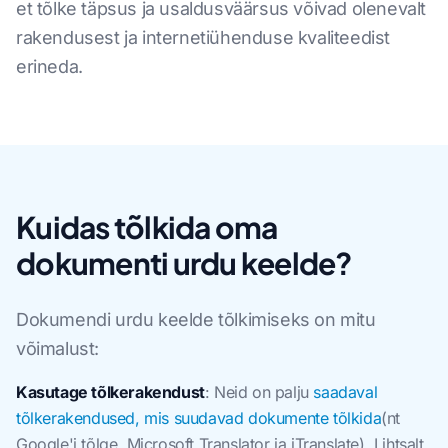
et tõlke täpsus ja usaldusväärsus võivad olenevalt
rakendusest ja internetiühenduse kvaliteedist
erineda.
Kuidas tõlkida oma
dokumenti urdu keelde?
Dokumendi urdu keelde tõlkimiseks on mitu
võimalust:
Kasutage tõlkerakendust
: Neid on palju
saadaval
tõlkerakendused, mis suudavad dokumente tõlkida
(nt
Google'i tõlge, Microsoft Translator ja iTranslate). Lihtsalt