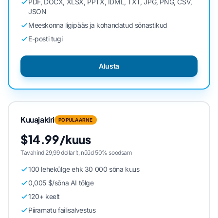
PDF, DOCX, XLSX, PPTX, IDML, TXT, JPG, PNG, CSV,
JSON
Meeskonna ligipääs ja kohandatud sõnastikud
E-posti tugi
Alusta
Kuuajakiri
POPULAARNE
$14.99/kuus
Tavahind 29,99 dollarit, nüüd 50% soodsam
100 lehekülge ehk 30 000 sõna kuus
0,005 $/sõna AI tõlge
120+ keelt
Piiramatu failisalvestus