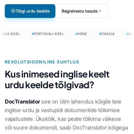
Tõlgi urdu keelde
Registreeru tasuta
ABIA KEEL
PORTUGALI KEEL
VENE
ITAALIA
KOR
REVOLUTSIOONILINE SUHTLUS
Kus inimesed inglise keelt
urdu keelde tõlgivad?
DocTranslator
see on ülim lahendus kõigile teie
inglise-urdu ja vastupidi dokumentide tõlkimise
vajadustele. Ükskõik, kas peate tõlkima väikese
või suure dokumendi, saab DocTranslator kõigega