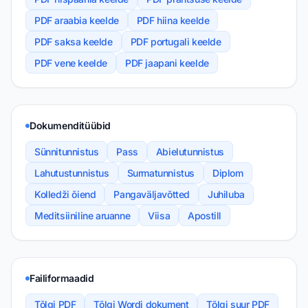
PDF araabia keelde
PDF hiina keelde
PDF saksa keelde
PDF portugali keelde
PDF vene keelde
PDF jaapani keelde
Dokumenditüübid
Sünnitunnistus
Pass
Abielutunnistus
Lahutustunnistus
Surmatunnistus
Diplom
Kolledži õiend
Pangaväljavõtted
Juhiluba
Meditsiiniline aruanne
Viisa
Apostill
Failiformaadid
Tõlgi PDF
Tõlgi Wordi dokument
Tõlgi suur PDF