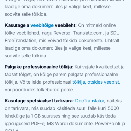
laadige oma dokument üles ja valige keel, millesse
soovite selle tõlkida.
Kasutage a
veebitõlge
veebileht
: On mitmeid online
tõlke veebilehed, nagu Reverso, Translate.com, ja SDL
FreeTranslation, mis võivad tõlkida dokumente. Lihtsalt
laadige oma dokument üles ja valige keel, millesse
soovite selle tõlkida.
Palgake professionaalne tõlkija
: Kui vajate kvaliteetset ja
täpset tõlget, on kõige parem palgata professionaalne
tõlkija. Võite leida professionaal
tõlkija, otsides veebist
,
või pöördudes tõlkebüroo poole.
Kasutage spetsiaalset tarkvara
:
DocTranslator
, näiteks
on tarkvara, mis suudab käsitleda suuri faile kuni 5000
lehekülge ja 1 GB suuruses ning see suudab käsitleda
igasuguseid PDF-e, MS Wordi dokumente, PowerPointi ja