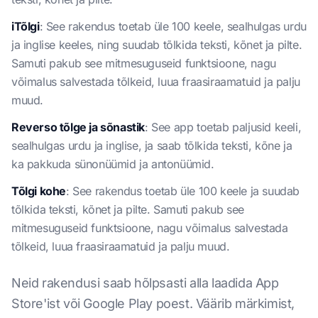
iTõlgi
: See rakendus toetab üle 100 keele, sealhulgas urdu
ja inglise keeles, ning suudab tõlkida teksti, kõnet ja pilte.
Samuti pakub see mitmesuguseid funktsioone, nagu
võimalus salvestada tõlkeid, luua fraasiraamatuid ja palju
muud.
Reverso tõlge ja sõnastik
: See app toetab paljusid keeli,
sealhulgas urdu ja inglise, ja saab tõlkida teksti, kõne ja
ka pakkuda sünonüümid ja antonüümid.
Tõlgi kohe
: See rakendus toetab üle 100 keele ja suudab
tõlkida teksti, kõnet ja pilte. Samuti pakub see
mitmesuguseid funktsioone, nagu võimalus salvestada
tõlkeid, luua fraasiraamatuid ja palju muud.
Neid rakendusi saab hõlpsasti alla laadida App
Store'ist või Google Play poest. Väärib märkimist,