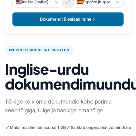
Inglise (inglise)
Español (hispaania)
Dokumendi üleslaadimine
REVOLUTSIOONILINE SUHTLUS
Inglise-urdu
dokumendimuundu
Tõlkige kõik oma dokumendid kohe parima
veebitõlgiga, tulge ja hankige oma tõlge
Maksimaalne failisuurus 1 GB
Säilitab originaalse vorminduse