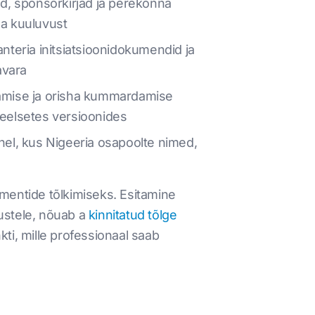
d, sponsorkirjad ja perekonna
na kuuluvust
nteria initsiatsioonidokumendid ja
avara
stamise ja orisha kummardamise
iskeelsetes versioonides
ahel, kus Nigeeria osapoolte nimed,
mentide tõlkimiseks. Esitamine
ustele, nõuab a
kinnitatud tõlge
kti, mille professionaal saab