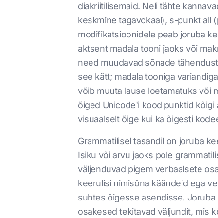
diakriitilisemaid. Neli tähte kannav
keskmine tagavokaal), s-punkt all (po
modifikatsioonidele peab joruba kee
aktsent madala tooni jaoks või makro
need muudavad sõnade tähendust tä
see kätt; madala tooniga variandig
võib muuta lause loetamatuks või muu
õiged Unicode'i koodipunktid kõigi a
visuaalselt õige kui ka õigesti kode
Grammatilisel tasandil on joruba ke
Isiku või arvu jaoks pole grammatil
väljenduvad pigem verbaalsete osa
keerulisi nimisõna käändeid ega ve
suhtes õigesse asendisse. Joruba 
osakesed tekitavad väljundit, mis kõ