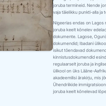
joruba termineid. Nende jo
vaja täielikku punkti-alla ja
Nigeerias endas on Lagos ra
joruba keelt kõnelev edela
dokumente. Lagose, Oguni, Oy
dokumendid; Ibadani ülikooli
isikut tõendavad dokumendi
kinnistusdokumendid esind
regulaarselt joruba ja ingli
ülikool on üks Lääne-Aafrik
akadeemilisi ärakirju, mis 
Ühendriikide immigratsiooni
joruba keelt kõnelevad lõp