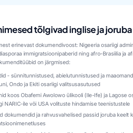
mesed tõlgivad inglise ja joruba
tmest erinevast dokumendivoost: Nigeeria osariigi admi
A diasporaa immigratsioonipaberid ning afro-Brasiilia j
kumenditüübid on järgmised:
id - sünnitunnistused, abielutunnistused ja maaomandi
, Ondo ja Ekiti osariigi valitsusasutused
omid koos Obafemi Awolowo ülikooli (Ile-Ife) ja Lagose osar
 NARIC-ile või USA volituste hindamise teenistustele
vad dokumendid ja rahvusvahelised passid joruba keelt k
atsioonimenetluses