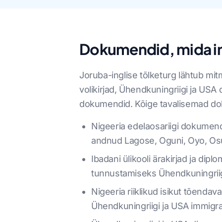
Dokumendid, mida ini
Joruba-inglise tõlketurg lähtub mi
volikirjad, Ühendkuningriigi ja US
dokumendid. Kõige tavalisemad do
Nigeeria edelaosariigi dokumend
andnud Lagose, Oguni, Oyo, Osuni
Ibadani ülikooli ärakirjad ja dipl
tunnustamiseks Ühendkuningriigi
Nigeeria riiklikud isikut tõenda
Ühendkuningriigi ja USA immigr