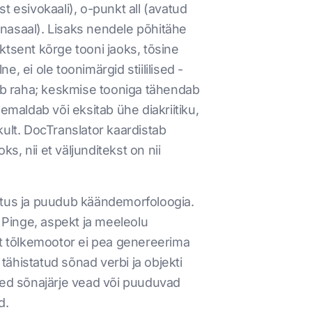
st esivokaali), o-punkt all (avatud
ne nasaal). Lisaks nendele põhitähe
ktsent kõrge tooni jaoks, tõsine
 ei ole toonimärgid stiililised -
ab raha; keskmise tooniga tähendab
maldab või eksitab ühe diakriitiku,
ikult. DocTranslator kaardistab
s, nii et väljunditekst on nii
jestus ja puudub käändemorfoloogia.
. Pinge, aspekt ja meeleolu
t tõlkemootor ei pea genereerima
ähistatud sõnad verbi ja objekti
ed sõnajärje vead või puuduvad
d.