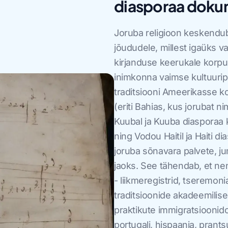
diasporaa doku
Joruba religioon keskendub
jõududele, millest igaüks va
kirjanduse keerukale korp
inimkonna vaimse kultuurip
traditsiooni Ameerikasse ko
(eriti Bahias, kus jorubat 
Kuubal ja Kuuba diasporaa
ning Vodou Haitil ja Haiti di
joruba sõnavara palvete, ju
jaoks. See tähendab, et 
- liikmeregistrid, tseremo
traditsioonide akadeemilised
praktikute immigratsioonid
portugali, hispaania, prant