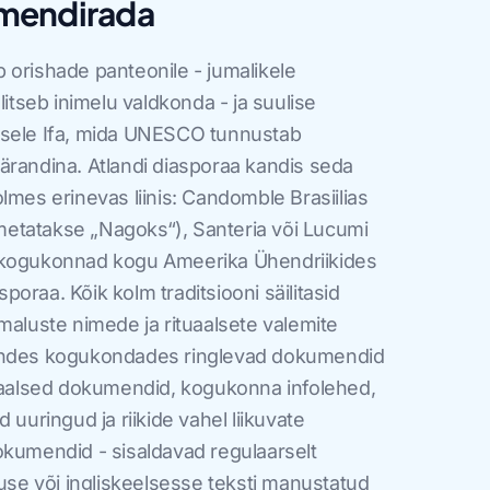
mendirada
 orishade panteonile - jumalikele
litseb inimelu valdkonda - ja suulise
usele Ifa, mida UNESCO tunnustab
ärandina. Atlandi diasporaa kandis seda
lmes erinevas liinis: Candomble Brasiilias
nimetatakse „Nagoks“), Santeria või Lucumi
 kogukonnad kogu Ameerika Ühendriikides
asporaa. Kõik kolm traditsiooni säilitasid
maluste nimede ja rituaalsete valemite
nendes kogukondades ringlevad dokumendid
niaalsed dokumendid, kogukonna infolehed,
 uuringud ja riikide vahel liikuvate
okumendid - sisaldavad regulaarselt
suse või ingliskeelsesse teksti manustatud