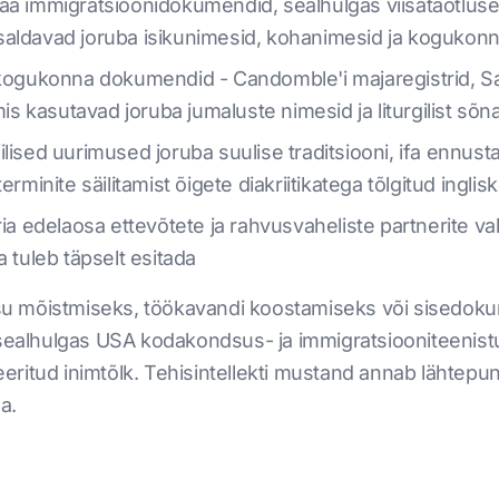
aa immigratsioonidokumendid, sealhulgas viisataotluse
saldavad joruba isikunimesid, kohanimesid ja kogukon
ukogukonna dokumendid - Candomble'i majaregistrid, Sa
 kasutavad joruba jumaluste nimesid ja liturgilist sõn
ilised uurimused joruba suulise traditsiooni, ifa ennu
erminite säilitamist õigete diakriitikatega tõlgitud ingl
ria edelaosa ettevõtete ja rahvusvaheliste partnerite v
a tuleb täpselt esitada
sisu mõistmiseks, töökavandi koostamiseks või sisedoku
 sealhulgas USA kodakondsus- ja immigratsiooniteenist
seeritud inimtõlk. Tehisintellekti mustand annab lähtepun
a.