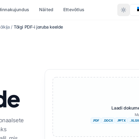
Hinnakujundus
Näited
Ettevõtlus
õlkija
/
Tõlgi PDF-i joruba keelde
TEISENDAMINE FORMAADI
BI JÄRGI
ISED KEELED
ROHKEM KEELI
JÄRGI
(.DOCX)
PDF-ist DOCX-i
Aafrika
)
PDF TXT-sse
gali
Rootsi keel
)
InDesignist PDF-iks
u
Heebrea keel
de
XLSX PDF-iks
ra keel
Serblane
DML)
TXT kuni XLSX
ati
Sloveenia
Laadi dokumen
Ma
JPG-st PDF-iks
ugu
Suahiili keel
tonaalsete
.PDF
.DOCX
.PPTX
. XLSX
JPEG-st PDF-iks
li keel
Amhari
aks
lil, mis
PNG-st PDF-iks