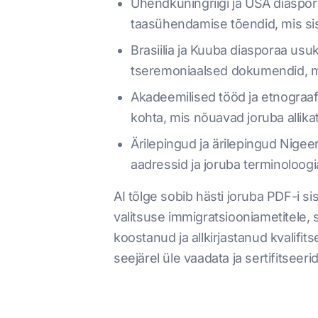
Ühendkuningriigi ja USA diaspor
taasühendamise tõendid, mis si
Brasiilia ja Kuuba diasporaa us
tseremoniaalsed dokumendid, mis
Akadeemilised tööd ja etnograaf
kohta, mis nõuavad joruba allikat
Ärilepingud ja ärilepingud Nigee
aadressid ja joruba terminoloogi
AI tõlge sobib hästi joruba PDF-i 
valitsuse immigratsiooniametitele,
koostanud ja allkirjastanud kvalifit
seejärel üle vaadata ja sertifitseerid