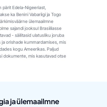
 pärit Edela-Nigeeriast,
kse ka Benini Vabariigi ja Togo
 märkimisväärne ülemaailmne
olme sajandi jooksul Brasiiliasse
vad - säilitasid ulatusliku joruba
ias ja orishade kummardamises, mis
ndades kogu Ameerikas. Paljud
ilisi dokumente, mis kasutavad otse
ia ja ülemaailmne