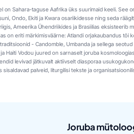
el on Sahara-taguse Aafrika üks suurimaid keeli. See on
i, Ondo, Ekiti ja Kwara osariikidesse ning seda räägita
gis, Ameerika Ühendriikides ja Brasiilias eksisteerib
ias on eriti märkimisväärne: Atlandi orjakaubandus tõi k
traditsioonid - Candomble, Umbanda ja sellega seotud ta
ia ja Haiti Vodou juured on sarnaselt joruba kosmoloog
ndid levivad jätkuvalt aktiivselt diasporaa usukoguko
sisaldavad palveid, liturgilisi tekste ja organisatsioon
Joruba mütoloog