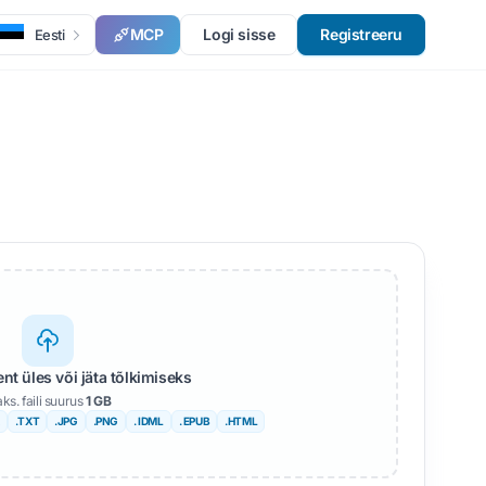
MCP
Logi sisse
Registreeru
Eesti
t üles või jäta tõlkimiseks
ks. faili suurus
1 GB
.TXT
.JPG
.PNG
. IDML
. EPUB
.HTML