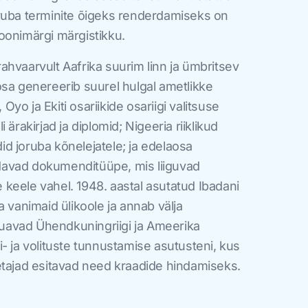
ruba terminite õigeks renderdamiseks on
 toonimärgi märgistikku.
hvaarvult Aafrika suurim linn ja ümbritsev
osa genereerib suurel hulgal ametlikke
o ja Ekiti osariikide osariigi valitsuse
 ärakirjad ja diplomid; Nigeeria riiklikud
d joruba kõnelejatele; ja edelaosa
avad dokumenditüüpe, mis liiguvad
se keele vahel. 1948. aastal asutatud Ibadani
a vanimaid ülikoole ja annab välja
jõuavad Ühendkuningriigi ja Ameerika
- ja volituste tunnustamise asutusteni, kus
etajad esitavad need kraadide hindamiseks.