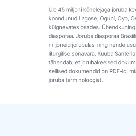
Üle 45 miljoni kõnelejaga joruba ke
koondunud Lagose, Oguni, Oyo, Osun
külgnevates osades. Ühendkuningrii
diasporaa. Joruba diasporaa Brasiil
miljoneid jorubalasi ning nende usu
liturgilise sõnavara. Kuuba Santer
tähendab, et jorubakeelsed dokume
sellised dokumendid on PDF-id, mis 
joruba terminoloogiat.