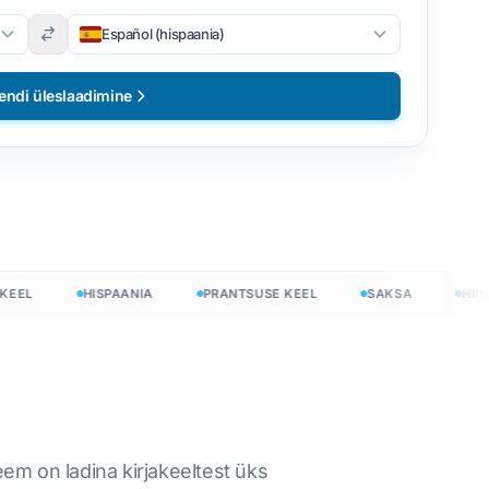
Español (hispaania)
ndi üleslaadimine
EL
HISPAANIA
PRANTSUSE KEEL
SAKSA
HIINA
eem on ladina kirjakeeltest üks