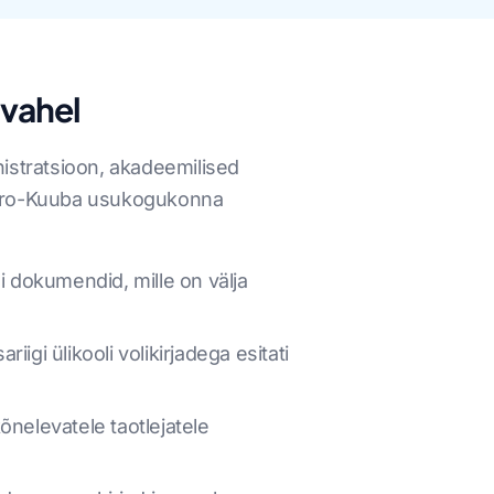
 vahel
nistratsioon, akadeemilised
a afro-Kuuba usukogukonna
 dokumendid, mille on välja
iigi ülikooli volikirjadega esitati
õnelevatele taotlejatele