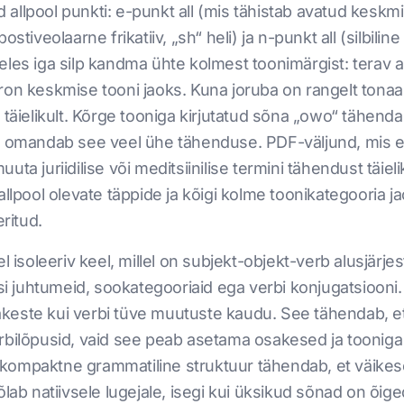
ad allpool punkti: e-punkt all (mis tähistab avatud keskmi
stiveolaarne frikatiiv, „sh“ heli) ja n-punkt all (silbili
les iga silp kandma ühte kolmest toonimärgist: terav a
n keskmise tooni jaoks. Kuna joruba on rangelt tonaalne,
ielikult. Kõrge tooniga kirjutatud sõna „owo“ tähend
a omandab see veel ühe tähenduse. PDF-väljund, mis ee
ta juriidilise või meditsiinilise termini tähendust täiel
llpool olevate täppide ja kõigi kolme toonikategooria jaok
eritud.
el isoleeriv keel, millel on subjekt-objekt-verb alusjär
isi juhtumeid, sookategooriaid ega verbi konjugatsiooni
keste kui verbi tüve muutuste kaudu. See tähendab, e
rbilõpusid, vaid see peab asetama osakesed ja tooniga t
kompaktne grammatiline struktuur tähendab, et väikes
lab natiivsele lugejale, isegi kui üksikud sõnad on õige