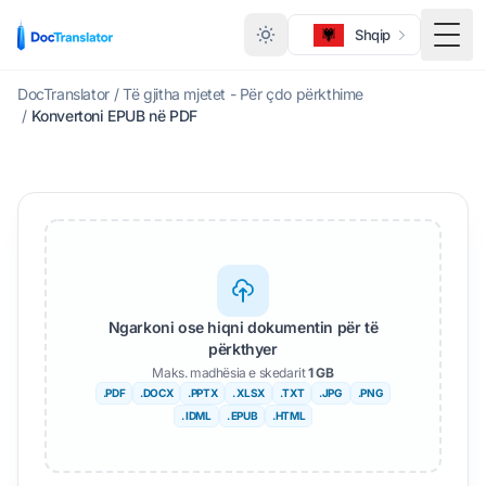
Shqip
Ndër
DocTranslator
/
Të gjitha mjetet - Për çdo përkthime
/
Konvertoni EPUB në PDF
Ngarkoni ose hiqni dokumentin për të
përkthyer
Maks. madhësia e skedarit
1 GB
.PDF
.DOCX
.PPTX
. XLSX
.TXT
.JPG
.PNG
. IDML
. EPUB
.HTML