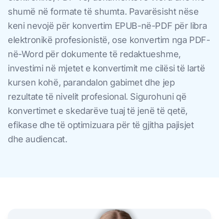
shumë në formate të shumta. Pavarësisht nëse
keni nevojë për konvertim EPUB-në-PDF për libra
elektronikë profesionistë, ose konvertim nga PDF-
në-Word për dokumente të redaktueshme,
investimi në mjetet e konvertimit me cilësi të lartë
kursen kohë, parandalon gabimet dhe jep
rezultate të nivelit profesional. Sigurohuni që
konvertimet e skedarëve tuaj të jenë të qetë,
efikase dhe të optimizuara për të gjitha pajisjet
dhe audiencat.