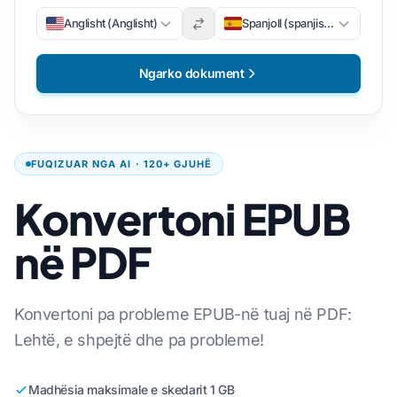
Anglisht (Anglisht)
Spanjoll (spanjisht)
Ngarko dokument
FUQIZUAR NGA AI · 120+ GJUHË
Konvertoni EPUB
në PDF
Konvertoni pa probleme EPUB-në tuaj në PDF:
Lehtë, e shpejtë dhe pa probleme!
Madhësia maksimale e skedarit 1 GB