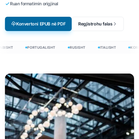
Ruan formatimin origjinal
Konvertoni EPUB në PDF
Regjistrohu falas
BISHT
PORTUGALISHT
RUSISHT
ITALISHT
KORE