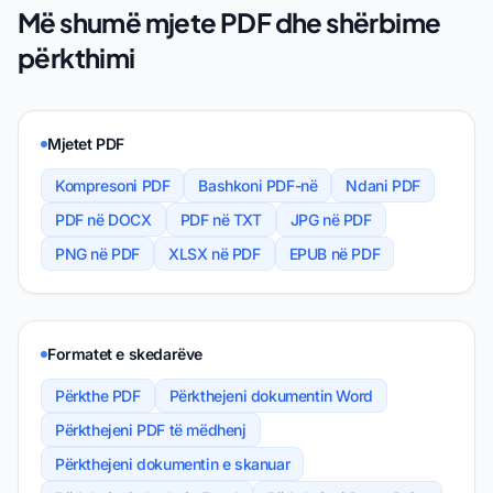
Më shumë mjete PDF dhe shërbime
përkthimi
Mjetet PDF
Kompresoni PDF
Bashkoni PDF-në
Ndani PDF
PDF në DOCX
PDF në TXT
JPG në PDF
PNG në PDF
XLSX në PDF
EPUB në PDF
Formatet e skedarëve
Përkthe PDF
Përkthejeni dokumentin Word
Përkthejeni PDF të mëdhenj
Përkthejeni dokumentin e skanuar