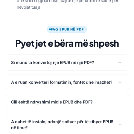
dhe stilin origjinal duke ruajtur një përkthim të saktë për
nevojat tuaja.
FAQ EPUB NË PDF
Pyetjet e bëra më shpesh
Si mund ta konvertoj një EPUB në një PDF?
A e ruan konverteri formatimin, fontet dhe imazhet?
Cili është ndryshimi midis EPUB dhe PDF?
A duhet të instaloj ndonjë softuer për të kthyer EPUB-
në time?