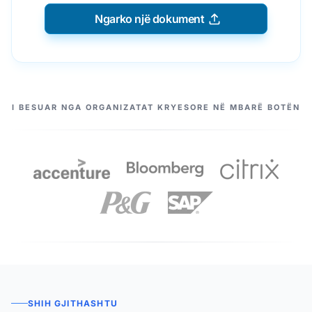
Ngarko një dokument
PARTNERËT TANË
I BESUAR NGA ORGANIZATAT KRYESORE NË MBARË BOTËN
SHIH GJITHASHTU