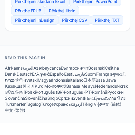
Përkthejeni skedarin Excel
Përkthejeni PowerPoint
Përkthe EPUB
Përkthej librin
Përkthejeni InDesign
Përkthej CSV
Përkthej TXT
READ THIS PAGE IN
Afrikaans
العربية
Azərbaycanca
Български
বাংলা
Bosanski
Čeština
Dansk
Deutsch
Ελληνικά
Español
Eesti
فارسی
Suomi
Français
ગુજરાતી
עברית
हिन्दी
Hrvatski
Magyar
Indonesia
Italiano
日本語
Basa Jawa
Қазақша
한국어
Kurdî
Монгол
मराठी
Bahasa Melayu
Nederlands
Norsk
ଓଡିଆ
ਪੰਜਾਬੀ
Polski
Português (BR)
Português (PT)
Română
Русский
Slovenčina
Slovenščina
Shqip
Српски
Svenska
தமிழ்
తెలుగు
ภาษาไทย
Türkmenler
Tagalog
Türkçe
Українська
اردو
Tiếng Việt
中文 (简体)
中文 (繁體)