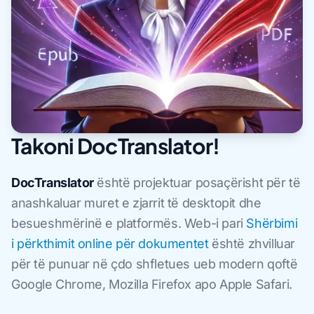
Takoni DocTranslator!
DocTranslator
është projektuar posaçërisht për të
anashkaluar muret e zjarrit të desktopit dhe
besueshmërinë e platformës. Web-i pari
Shërbimi
i përkthimit online për dokumentet
është zhvilluar
për të punuar në çdo shfletues ueb modern qoftë
Google Chrome, Mozilla Firefox apo Apple Safari.