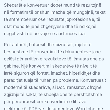
Skedarët e konvertuar dobët mund të rezultojnë
në formatim të prishur, imazhe që mungojnë, tekst
të shtrembëruar ose rezultate joprofesionale, të
cilat mund të jenë zhgënjyese dhe të ndikojnë
negativisht në përvojën e audiencës tuaj.
Për autorët, botuesit dhe bizneset, mjetet e
besueshme të konvertimit të dokumenteve janë
çelësi për arritjen e rezultateve të lëmuara dhe pa
gabime. Një konvertim i skedarëve të nivelit të
lartë siguron që fontet, imazhet, hiperlidhjet dhe
paraqitjet tuaja të ruhen pa probleme. Konvertuesit
modernë të skedarëve, si DocTranslator, ofrojnë
zgjidhje të sakta, të shpejta dhe të përshtatshme
për përdoruesit për konvertimin e librave
elektronikë, PDF-ve, dokumenteve Word dhe më