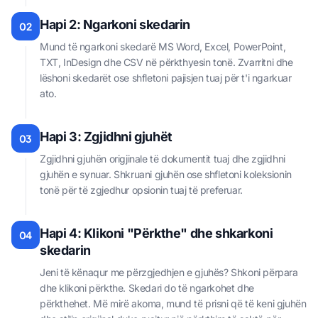
Hapi 2: Ngarkoni skedarin
02
Mund të ngarkoni skedarë MS Word, Excel, PowerPoint,
TXT, InDesign dhe CSV në përkthyesin tonë. Zvarritni dhe
lëshoni skedarët ose shfletoni pajisjen tuaj për t'i ngarkuar
ato.
Hapi 3: Zgjidhni gjuhët
03
Zgjidhni gjuhën origjinale të dokumentit tuaj dhe zgjidhni
gjuhën e synuar. Shkruani gjuhën ose shfletoni koleksionin
tonë për të zgjedhur opsionin tuaj të preferuar.
Hapi 4: Klikoni "Përkthe" dhe shkarkoni
04
skedarin
Jeni të kënaqur me përzgjedhjen e gjuhës? Shkoni përpara
dhe klikoni përkthe. Skedari do të ngarkohet dhe
përkthehet. Më mirë akoma, mund të prisni që të keni gjuhën