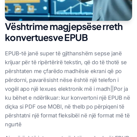
Vështrime magjepsëse rreth
konvertuesve EPUB
EPUB-të janë super të gjithanshëm sepse janë
krijuar për të ripërtërirë tekstin, që do të thotë se
përshtaten me çfarëdo madhësie ekrani që po
përdorni, pavarësisht nëse është një telefon i
vogël apo një lexues elektronik më i madh||Por ja
ku bëhet e ndërlikuar: kur konvertoni një EPUB në
diçka si PDF ose MOBI, në thelb po përpiqeni të
përshtatni një format fleksibël në një format më të
ngurtë