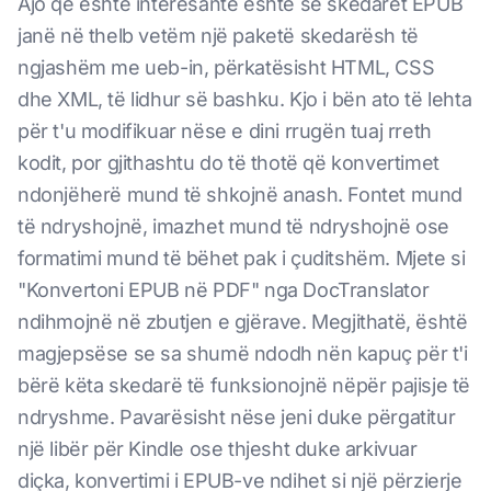
Ajo që është interesante është se skedarët EPUB
janë në thelb vetëm një paketë skedarësh të
ngjashëm me ueb-in, përkatësisht HTML, CSS
dhe XML, të lidhur së bashku. Kjo i bën ato të lehta
për t'u modifikuar nëse e dini rrugën tuaj rreth
kodit, por gjithashtu do të thotë që konvertimet
ndonjëherë mund të shkojnë anash. Fontet mund
të ndryshojnë, imazhet mund të ndryshojnë ose
formatimi mund të bëhet pak i çuditshëm. Mjete si
"Konvertoni EPUB në PDF" nga DocTranslator
ndihmojnë në zbutjen e gjërave. Megjithatë, është
magjepsëse se sa shumë ndodh nën kapuç për t'i
bërë këta skedarë të funksionojnë nëpër pajisje të
ndryshme. Pavarësisht nëse jeni duke përgatitur
një libër për Kindle ose thjesht duke arkivuar
diçka, konvertimi i EPUB-ve ndihet si një përzierje