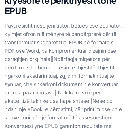
kryesore të përkthyesit tonë
EPUB
Pavarësisht nëse jeni autor, botues ose edukator,
ky mjet ofron një mënyrë të pandërprerë për të
transformuar skedarët tuaj EPUB në formate si
PDF ose Word, pa kompromentuar dizajnin ose
paraqitjen origjinale||Ndërfaqja miqësore për
përdoruesit e bën procesin të thjeshtë: thjesht
ngarkoni skedarin tuaj, zgjidhni formatin tuaj të
synuar, dhe shkarkoni dokumentin e konvertuar
brenda pak minutash||Nuk ka nevojë për
ekspertizë teknike ose hapa shtesë||Nëse po
ndani një eBook, e përgatitni, për printim ose po e
konvertoni në një format më të aksesueshëm,
Konvertuesi ynë EPUB garanton rezultate me