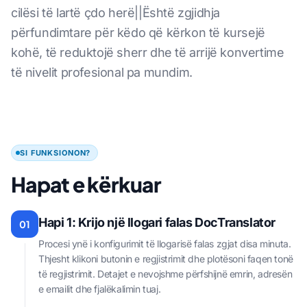
cilësi të lartë çdo herë||Është zgjidhja
përfundimtare për këdo që kërkon të kursejë
kohë, të reduktojë sherr dhe të arrijë konvertime
të nivelit profesional pa mundim.
SI FUNKSIONON?
Hapat e kërkuar
Hapi 1: Krijo një llogari falas DocTranslator
01
Procesi ynë i konfigurimit të llogarisë falas zgjat disa minuta.
Thjesht klikoni butonin e regjistrimit dhe plotësoni faqen tonë
të regjistrimit. Detajet e nevojshme përfshijnë emrin, adresën
e emailit dhe fjalëkalimin tuaj.