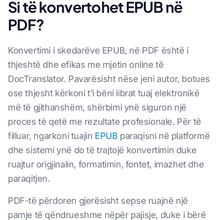
Si të konvertohet EPUB në
PDF?
Konvertimi i skedarëve EPUB, në PDF është i
thjeshtë dhe efikas me mjetin online të
DocTranslator. Pavarësisht nëse jeni autor, botues
ose thjesht kërkoni t'i bëni librat tuaj elektronikë
më të gjithanshëm, shërbimi ynë siguron një
proces të qetë me rezultate profesionale. Për të
filluar, ngarkoni tuajin
EPUB
paraqisni në platformë
dhe sistemi ynë do të trajtojë konvertimin duke
ruajtur origjinalin, formatimin, fontet, imazhet dhe
paraqitjen.
PDF-të përdoren gjerësisht sepse ruajnë një
pamje të qëndrueshme nëpër pajisje, duke i bërë