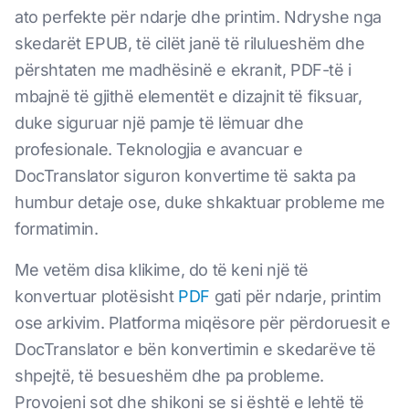
ato perfekte për ndarje dhe printim. Ndryshe nga
skedarët EPUB, të cilët janë të rilulueshëm dhe
përshtaten me madhësinë e ekranit, PDF-të i
mbajnë të gjithë elementët e dizajnit të fiksuar,
duke siguruar një pamje të lëmuar dhe
profesionale. Teknologjia e avancuar e
DocTranslator siguron konvertime të sakta pa
humbur detaje ose, duke shkaktuar probleme me
formatimin.
Me vetëm disa klikime, do të keni një të
konvertuar plotësisht
PDF
gati për ndarje, printim
ose arkivim. Platforma miqësore për përdoruesit e
DocTranslator e bën konvertimin e skedarëve të
shpejtë, të besueshëm dhe pa probleme.
Provojeni sot dhe shikoni se si është e lehtë të