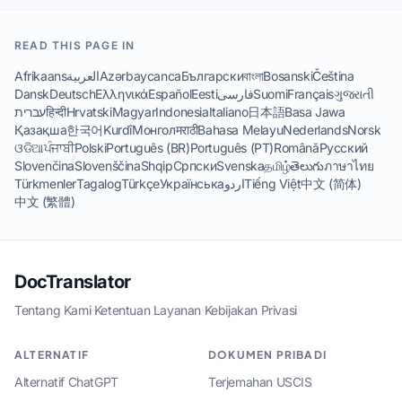
READ THIS PAGE IN
Afrikaans
العربية
Azərbaycanca
Български
বাংলা
Bosanski
Čeština
Dansk
Deutsch
Ελληνικά
Español
Eesti
فارسی
Suomi
Français
ગુજરાતી
עברית
हिन्दी
Hrvatski
Magyar
Indonesia
Italiano
日本語
Basa Jawa
Қазақша
한국어
Kurdî
Монгол
मराठी
Bahasa Melayu
Nederlands
Norsk
ଓଡିଆ
ਪੰਜਾਬੀ
Polski
Português (BR)
Português (PT)
Română
Русский
Slovenčina
Slovenščina
Shqip
Српски
Svenska
தமிழ்
తెలుగు
ภาษาไทย
Türkmenler
Tagalog
Türkçe
Українська
اردو
Tiếng Việt
中文 (简体)
中文 (繁體)
DocTranslator
Tentang Kami
·
Ketentuan Layanan
·
Kebijakan Privasi
ALTERNATIF
DOKUMEN PRIBADI
Alternatif ChatGPT
Terjemahan USCIS