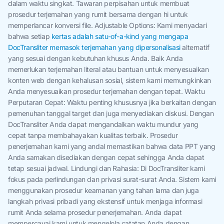
dalam waktu singkat. Tawaran perpisahan untuk membuat
prosedur terjemahan yang rumit bersama dengan hi untuk
memperlancar konversi file. Adjustable Options: Kami menyadari
bahwa setiap
kertas adalah satu-of-a-kind yang mengapa
DocTransliter memasok terjemahan yang dipersonalisasi
alternatif
yang sesuai dengan kebutuhan khusus Anda. Baik Anda
memerlukan terjemahan literal atau bantuan untuk menyesuaikan
konten web dengan kehalusan sosial, sistem kami memungkinkan
Anda menyesuaikan prosedur terjemahan dengan tepat. Waktu
Perputaran Cepat: Waktu penting khususnya jika berkaitan dengan
pemenuhan tanggal target dan juga menyediakan diskusi. Dengan
DocTransliter Anda dapat mengandalkan waktu mundur yang
cepat tanpa membahayakan kualitas terbaik. Prosedur
penerjemahan kami yang andal memastikan bahwa data PPT yang
Anda samakan disediakan dengan cepat sehingga Anda dapat
tetap sesuai jadwal. Lindungi dan Rahasia: Di DocTransliter kami
fokus pada perlindungan dan privasi surat-surat Anda. Sistem kami
menggunakan prosedur keamanan yang tahan lama dan juga
langkah privasi pribadi yang ekstensif untuk menjaga informasi
rumit Anda selama prosedur penerjemahan. Anda dapat
mempercayai kami untuk mengelola catatan Anda dengan