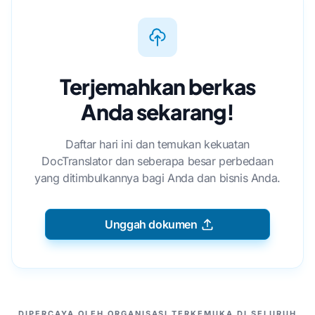
Terjemahkan berkas
Anda sekarang!
Daftar hari ini dan temukan kekuatan
DocTranslator dan seberapa besar perbedaan
yang ditimbulkannya bagi Anda dan bisnis Anda.
Unggah dokumen
MITRA KAMI
DIPERCAYA OLEH ORGANISASI TERKEMUKA DI SELURUH