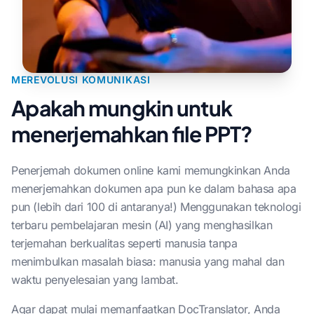
MEREVOLUSI KOMUNIKASI
Apakah mungkin untuk
menerjemahkan file PPT?
Penerjemah dokumen online kami memungkinkan Anda
menerjemahkan dokumen apa pun ke dalam bahasa apa
pun (lebih dari 100 di antaranya!) Menggunakan teknologi
terbaru pembelajaran mesin (AI) yang menghasilkan
terjemahan berkualitas seperti manusia tanpa
menimbulkan masalah biasa: manusia yang mahal dan
waktu penyelesaian yang lambat.
Agar dapat mulai memanfaatkan DocTranslator, Anda