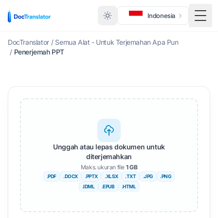
Indonesia
Togg
DocTranslator
/
Semua Alat - Untuk Terjemahan Apa Pun
/
Penerjemah PPT
Unggah atau lepas dokumen untuk
diterjemahkan
Maks. ukuran file
1 GB
.PDF
.DOCX
.PPTX
.XLSX
.TXT
.JPG
.PNG
.IDML
.EPUB
.HTML