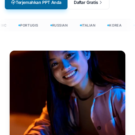
Terjemahkan PPT Anda
Daftar Gratis
IC
PORTUGIS
RUSSIAN
ITALIAN
KOREA