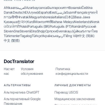
Afrikaans
العربية
Azərbaycanca
Български
বাংলা
Bosanski
Čeština
Dansk
Deutsch
Ελληνικά
Español
Eesti
فارسی
Suomi
Français
ગુજરાતી
עברית
हिन्दी
Hrvatski
Magyar
Indonesia
Italiano
日本語
Basa Jawa
Қазақша
한국어
Kurdî
Монгол
मराठी
Bahasa Melayu
Nederlands
Norsk
ଓଡିଆ
ਪੰਜਾਬੀ
Polski
Português (BR)
Português (PT)
Română
Русский
Slovenčina
Slovenščina
Shqip
Српски
Svenska
தமிழ்
తెలుగు
ภาษาไทย
Türkmenler
Tagalog
Türkçe
Українська
اردو
Tiếng Việt
中文 (简体)
中文 (繁體)
DocTranslator
Насчет
·
Условия
·
Политика
нас
обслуживания
конфиденциальности
АЛЬТЕРНАТИВЫ
ЛИЧНЫЕ ДОКУМЕНТЫ
Альтернатива ChatGPT
Перевод USCIS
Альтернативный Google
Медицинское заключение
Переводчик