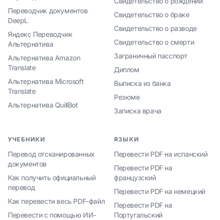
Свидетельство о рождении
Переводчик документов
Свидетельство о браке
DeepL
Свидетельство о разводе
Яндекс Переводчик
Свидетельство о смерти
Альтернатива
Заграничный пасспорт
Альтернатива Amazon
Translate
Диплом
Альтернатива Microsoft
Выписка из банка
Translate
Резюме
Альтернатива QuillBot
Записка врача
УЧЕБНИКИ
ЯЗЫКИ
Перевод отсканированных
Перевести PDF на испанский
документов
Перевести PDF на
Как получить официальный
французский
перевод
Перевести PDF на немецкий
Как перевести весь PDF-файл
Перевести PDF на
Перевести с помощью ИИ-
Португальский