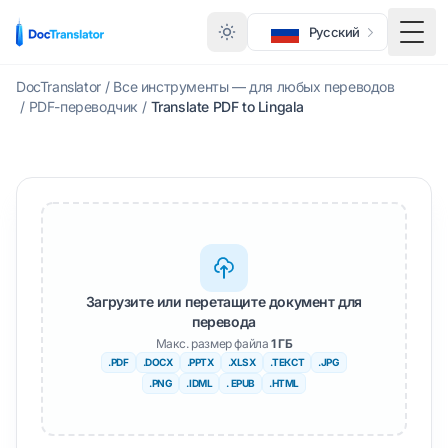
Русский
Меню
DocTranslator
/
Все инструменты — для любых переводов
/
PDF-переводчик
/
Translate PDF to Lingala
Загрузите или перетащите документ для
перевода
Макс. размер файла
1 ГБ
.PDF
.DOCX
.PPTX
.XLSX
.ТЕКСТ
.JPG
.PNG
.IDML
. EPUB
.HTML