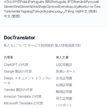
ଓଡିଆ
ਪੰਜਾਬੀ
Polski
Português (BR)
Português (PT)
Română
Русский
Slovenčina
Slovenščina
Shqip
Српски
Svenska
தமிழ்
తెలుగు
ภาษาไทย
Türkmenler
Tagalog
Türkçe
Українська
اردو
Tiếng Việt
中文 (简体)
中文 (繁體)
DocTranslator
私たちについて
·
サービス利用規約
·
個人情報保護方針
代替案
個人文書
ChatGPT の代替
USCIS翻訳
Google 翻訳の代替
医療レポート
DeepL ドキュメント トランスレ
出生証明書
ータ
結婚証明書
Yandex 翻訳の代替
離婚証明書
Amazon Translate の代替
死亡証明書
Microsoft Translate の代替
パスポート