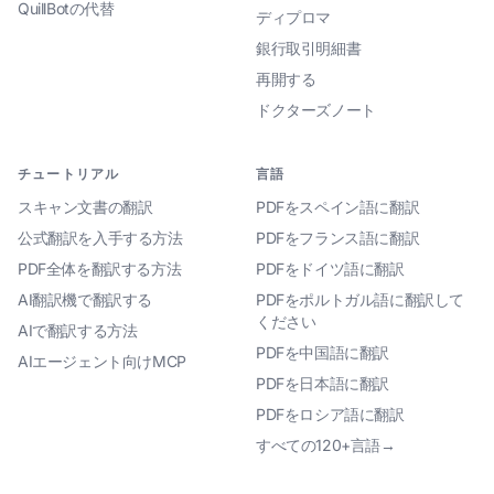
QuillBotの代替
ディプロマ
銀行取引明細書
再開する
ドクターズノート
チュートリアル
言語
スキャン文書の翻訳
PDFをスペイン語に翻訳
公式翻訳を入手する方法
PDFをフランス語に翻訳
PDF全体を翻訳する方法
PDFをドイツ語に翻訳
AI翻訳機で翻訳する
PDFをポルトガル語に翻訳して
ください
AIで翻訳する方法
PDFを中国語に翻訳
AIエージェント向けMCP
PDFを日本語に翻訳
PDFをロシア語に翻訳
すべての120+言語→