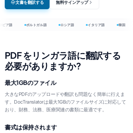
文書を翻訳する
無料サインアップ
ラビア語
ポルトガル語
ロシア語
イタリア語
韓国
PDF をリンガラ語に翻訳する
必要がありますか?
最大1GBのファイル
大きなPDFのアップロードや翻訳も問題なく簡単に行えま
す。DocTranslatorは最大1GBのファイルサイズに対応して
おり、財務、法務、医療関連の書類に最適です。
書式は保持されます