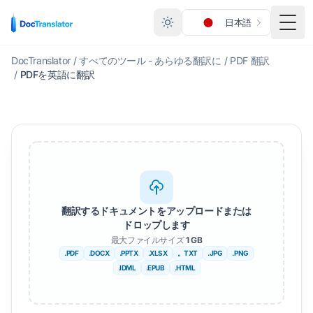
日本語
メニ
DocTranslator
/
すべてのツール - あらゆる翻訳に
/
PDF 翻訳
/
PDFを英語に翻訳
翻訳するドキュメントをアップロードまたは
ドロップします
最大ファイルサイズ
1 GB
.PDF
.DOCX
.PPTX
.XLSX
。TXT
.JPG
.PNG
.IDML
.EPUB
.HTML