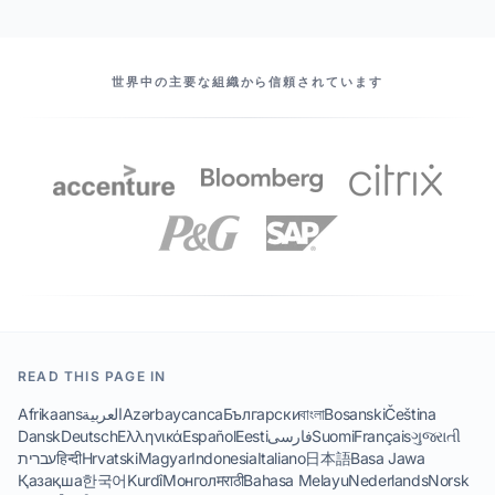
当社のパートナー
世界中の主要な組織から信頼されています
READ THIS PAGE IN
Afrikaans
العربية
Azərbaycanca
Български
বাংলা
Bosanski
Čeština
Dansk
Deutsch
Ελληνικά
Español
Eesti
فارسی
Suomi
Français
ગુજરાતી
עברית
हिन्दी
Hrvatski
Magyar
Indonesia
Italiano
日本語
Basa Jawa
Қазақша
한국어
Kurdî
Монгол
मराठी
Bahasa Melayu
Nederlands
Norsk