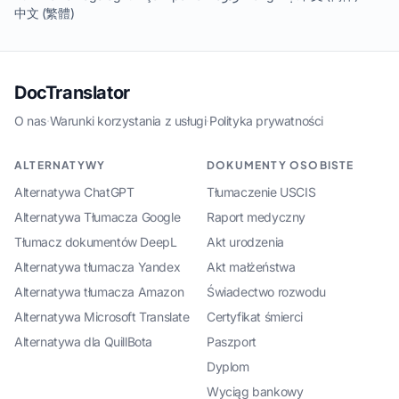
中文 (繁體)
DocTranslator
O nas
·
Warunki korzystania z usługi
·
Polityka prywatności
ALTERNATYWY
DOKUMENTY OSOBISTE
Alternatywa ChatGPT
Tłumaczenie USCIS
Alternatywa Tłumacza Google
Raport medyczny
Tłumacz dokumentów DeepL
Akt urodzenia
Alternatywa tłumacza Yandex
Akt małżeństwa
Alternatywa tłumacza Amazon
Świadectwo rozwodu
Alternatywa Microsoft Translate
Certyfikat śmierci
Alternatywa dla QuillBota
Paszport
Dyplom
Wyciąg bankowy