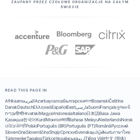
NASI PARTNERZY
ZAUFANY PRZEZ CZOŁOWE ORGANIZACJE NA CAŁYM
ŚWIECIE
READ THIS PAGE IN
Afrikaans
العربية
Azərbaycanca
Български
বাংলা
Bosanski
Čeština
Dansk
Deutsch
Ελληνικά
Español
Eesti
فارسی
Suomi
Français
ગુજરાતી
עברית
हिन्दी
Hrvatski
Magyar
Indonesia
Italiano
日本語
Basa Jawa
Қазақша
한국어
Kurdî
Монгол
मराठी
Bahasa Melayu
Nederlands
Norsk
ଓଡିଆ
ਪੰਜਾਬੀ
Polski
Português (BR)
Português (PT)
Română
Русский
Slovenčina
Slovenščina
Shqip
Српски
Svenska
தமிழ்
తెలుగు
ภาษาไทย
Türkmenler
Tagalog
Türkçe
Українська
اردو
Tiếng Việt
中文 (简体)