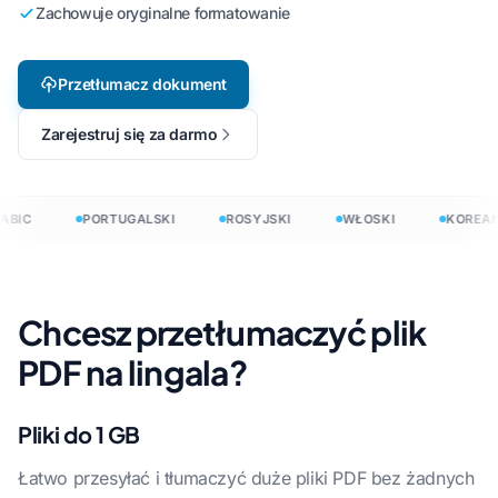
Zachowuje oryginalne formatowanie
Przetłumacz dokument
Zarejestruj się za darmo
ABIC
PORTUGALSKI
ROSYJSKI
WŁOSKI
KOREAŃ
Chcesz przetłumaczyć plik
PDF na lingala?
Pliki do 1 GB
Łatwo przesyłać i tłumaczyć duże pliki PDF bez żadnych