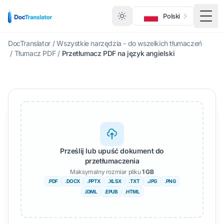
Polski
Menu
DocTranslator
/
Wszystkie narzędzia - do wszelkich tłumaczeń
/
Tłumacz PDF
/
Przetłumacz PDF na język angielski
Prześlij lub upuść dokument do
przetłumaczenia
Maksymalny rozmiar pliku
1 GB
.PDF
.DOCX
.PPTX
.XLSX
.TXT
.JPG
.PNG
.IDML
.EPUB
.HTML