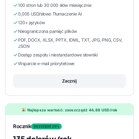
100 stron lub 30 000 słów miesięcznie
0,005 USD/słowo Tłumaczenie AI
120+ języków
Nieograniczona pamięć plików
PDF, DOCX, XLSX, PPTX, IDML, TXT, JPG, PNG, CSV,
JSON
Dostęp zespołu i niestandardowe słowniki
Wsparcie e-mail priorytetowe
Zacznij
🎉 Najlepsza wartość: zaoszczędź 44,88 USD/rok
Rocznik
OSZCZĘDŹ 25%
135 dolarów/rok