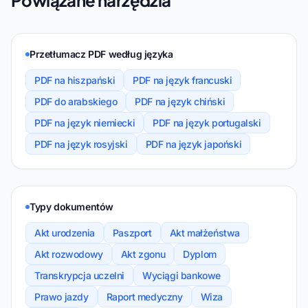
Powiązane narzędzia
Przetłumacz PDF według języka
PDF na hiszpański
PDF na język francuski
PDF do arabskiego
PDF na język chiński
PDF na język niemiecki
PDF na język portugalski
PDF na język rosyjski
PDF na język japoński
Typy dokumentów
Akt urodzenia
Paszport
Akt małżeństwa
Akt rozwodowy
Akt zgonu
Dyplom
Transkrypcja uczelni
Wyciągi bankowe
Prawo jazdy
Raport medyczny
Wiza