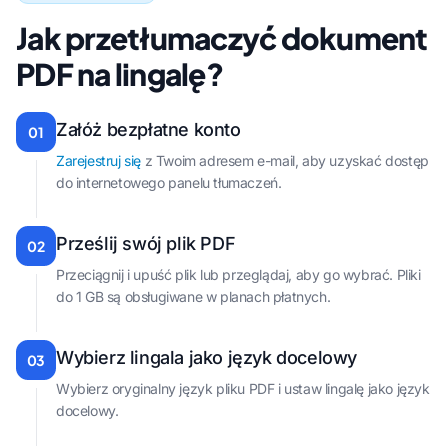
Jak przetłumaczyć dokument
PDF na lingalę?
Załóż bezpłatne konto
01
Zarejestruj się
z Twoim adresem e-mail, aby uzyskać dostęp
do internetowego panelu tłumaczeń.
Prześlij swój plik PDF
02
Przeciągnij i upuść plik lub przeglądaj, aby go wybrać. Pliki
do 1 GB są obsługiwane w planach płatnych.
Wybierz lingala jako język docelowy
03
Wybierz oryginalny język pliku PDF i ustaw lingalę jako język
docelowy.