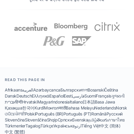
दुनिया भर के अग्रणी संगठनों द्वारा भरोसा किया गया
READ THIS PAGE IN
Afrikaans
العربية
Azərbaycanca
Български
বাংলা
Bosanski
Čeština
Dansk
Deutsch
Ελληνικά
Español
Eesti
فارسی
Suomi
Français
ગુજરાતી
עברית
हिन्दी
Hrvatski
Magyar
Indonesia
Italiano
日本語
Basa Jawa
Қазақша
한국어
Kurdî
Монгол
मराठी
Bahasa Melayu
Nederlands
Norsk
ଓଡିଆ
ਪੰਜਾਬੀ
Polski
Português (BR)
Português (PT)
Română
Русский
Slovenčina
Slovenščina
Shqip
Српски
Svenska
தமிழ்
తెలుగు
ภาษาไทย
Türkmenler
Tagalog
Türkçe
Українська
اردو
Tiếng Việt
中文 (简体)
中文 (繁體)