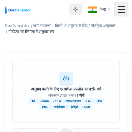
हिन्दी
टॉगल म
DocTranslator
/
सभी उपकरण - किसी भी अनुवाद के लिए
/
पीडीएफ अनुवादक
/
पीडीएफ का लिंगाला में अनुवाद करें
अनुवाद करने के लिए दस्तावेज़ अपलोड या ड्रॉप करें
अधिकतम फ़ाइल आकार
1 जीबी
.PDF
.DOCX
.PPTX
. एक्सएलएसएक्स
.TXT
.JPG
.PNG
. आईडीएमएल
. ईपीयूबी
.HTML