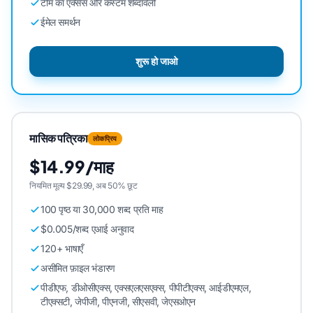
टीम का एक्सेस और कस्टम शब्दावली
ईमेल समर्थन
शुरू हो जाओ
मासिक पत्रिका
लोकप्रिय
$14.99/माह
नियमित मूल्य $29.99, अब 50% छूट
100 पृष्ठ या 30,000 शब्द प्रति माह
$0.005/शब्द एआई अनुवाद
120+ भाषाएँ
असीमित फ़ाइल भंडारण
पीडीएफ, डीओसीएक्स, एक्सएलएसएक्स, पीपीटीएक्स, आईडीएमएल,
टीएक्सटी, जेपीजी, पीएनजी, सीएसवी, जेएसओएन