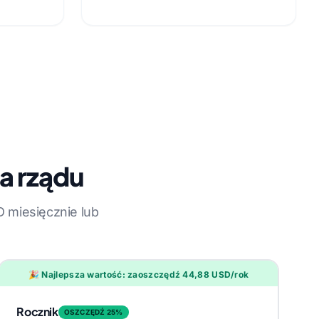
a rządu
 miesięcznie lub
🎉 Najlepsza wartość: zaoszczędź 44,88 USD/rok
Rocznik
OSZCZĘDŹ 25%