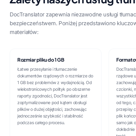
DocTranslator zapewnia niezawodne usługi tłuma
bezpieczeństwem. Poniżej przedstawiono kluczowe
materiałów:
Rozmiar pliku do 1 GB
Formato
Łatwe przesyłanie i tłumaczenie
DocTransl
dokumentów rządowych o rozmiarze do
rządowe u
1 GB bez problemów z wydajnością. Od
zachowują 
wielostronicowych polityk po obszerne
czcionki, 
raporty zgodności, DocTranslator jest
wszystkic
zoptymalizowane pod kątem obsługi
od tego, 
plików o dużej objętości, zachowując
przepisy c
jednocześnie szybkość i stabilność
plik końc
podczas całego procesu.
samo jak o
dokładnie
treść.