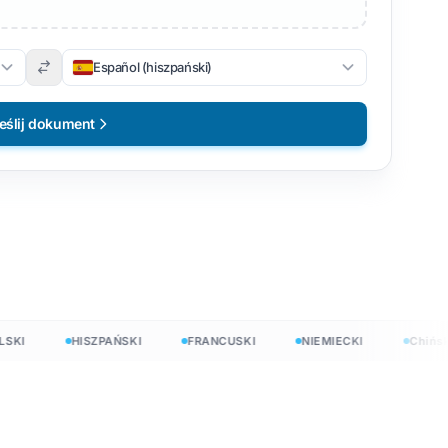
Español (hiszpański)
eślij dokument
I
HISZPAŃSKI
FRANCUSKI
NIEMIECKI
Chiński