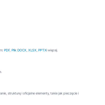
ym:
PDF
,
Plik DOCX
,
XLSX
,
PPTX
i więcej.
e.
 strukturę i oficjalne elementy, takie jak pieczęcie i