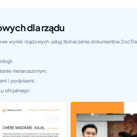
owych dla rządu
owe wyniki rządowych usług tłumaczenia dokumentów DocTran
ologii.
stanie nienaruszonym.
ami i podpisami.
u oficjalnego.