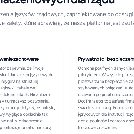
czenia języków rządowych, zaprojektowane do obsług
 zalety, które sprawiają, że nasza platforma jest za
wanie zachowane
Prywatność i bezpiecze
ator zapewnia, że Twoje
Ochrona poufnych danych je
sługi tłumaczeń językowych
priorytetem. Wszystkie pliki s
oryginalną strukturę,
przetwarzane bezpiecznie z
nagłówki i tabele we
szyfrowanych połączeń i aut
h dokumentach. Niezależnie
usuwane po przetłumaczeniu.
czy tłumaczysz pozwolenia,
DocTranslator to zaufana firm
zy raporty dotyczące polityki,
świadcząca usługi tłumaczeń
owy wygląda dokładnie tak
językowych dla instytucji rzą
ryginał, a jednocześnie
gdzie poufność i ochrona dan
 przekazuje przetłumaczoną
kluczowe znaczenie.