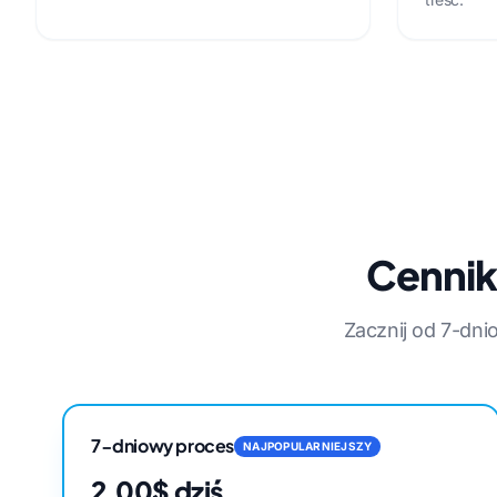
Cennik
Zacznij od 7-dn
7-dniowy proces
NAJPOPULARNIEJSZY
2,00$ dziś