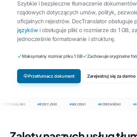
Szybkie i bezpieczne tłumaczenie dokumentów
Tłumaczenie pl
Angielski na koreański
W
Lokalizacja gier wideo
rządowych dotyczących umów, polityk, zezwole
Tłumaczenie pl
oficjalnych rejestrów. DocTranslator obsługuje
go
Angielskiego na arabski
W
e-learning
Przetłumacz JS
języków
i obsługuje pliki o rozmiarze do 1 GB, 
zki
Angielski na turecki
Po
jednocześnie formatowanie i strukturę.
Tłumacz HTML
Angielski na Indonezyjski
Uk
Liczba słów w p
Maksymalny rozmiar pliku 1 GB
Zachowuje oryginalne fo
ski
Angielski na hindi
Ł
InDesign
Angielski na urdu
C
.DOCX Licznik s
Przetłumacz dokument
Zarejestruj się za darmo
Ir
Liczba plików E
H
Licznik słów w 
PowerPoint
TUGALSKI
ROSYJSKI
WŁOSKI
KOREAŃSKI
HOL
acz dokumenty w 120+ językach
 120+ językach
Zalety naszych usług tł