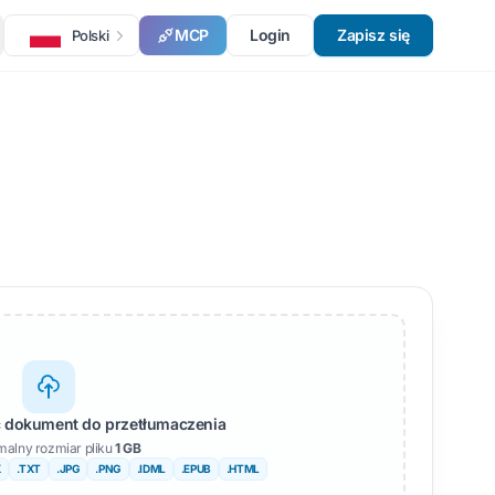
MCP
Login
Zapisz się
Polski
ść dokument do przetłumaczenia
alny rozmiar pliku
1 GB
X
.TXT
.JPG
.PNG
.IDML
.EPUB
.HTML