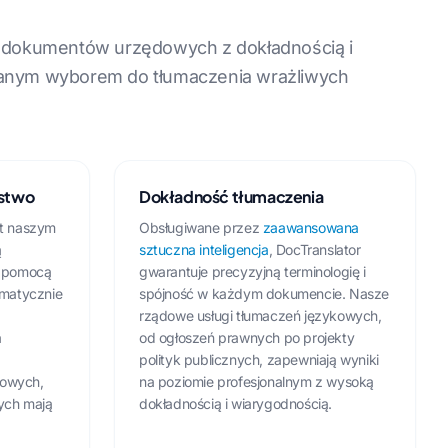
i dokumentów urzędowych z dokładnością i
ufanym wyborem do tłumaczenia wrażliwych
ństwo
Dokładność tłumaczenia
st naszym
Obsługiwane przez
zaawansowana
ą
sztuczna inteligencja
, DocTranslator
a pomocą
gwarantuje precyzyjną terminologię i
omatycznie
spójność w każdym dokumencie. Nasze
rządowe usługi tłumaczeń językowych,
a
od ogłoszeń prawnych po projekty
polityk publicznych, zapewniają wyniki
dowych,
na poziomie profesjonalnym z wysoką
ych mają
dokładnością i wiarygodnością.