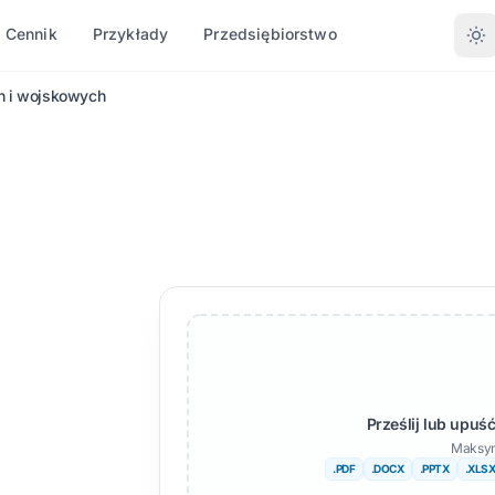
Cennik
Przykłady
Przedsiębiorstwo
ch i wojskowych
 WEDŁUG
KONWERTOWANIE WEDŁUG
INNE JĘZYKI
WIĘCEJ JĘZYKÓW
FORMATU
ie
Afrykanin
 (.DOCX)
PDF do DOCX
engalski
Szwedzki
xcel (.XLSX)
PDF do TXT
rdu
Hebrajski
T)
InDesign do PDF
orweski
Serbski
X
XLSX do PDF
arathi
Słoweński
nDesign
TXT do XLSX
elugu
Suahili
JPG do PDF
Prześlij lub upu
Maksym
amil
Amharski
JPEG do PDF
.PDF
.DOCX
.PPTX
.XLS
B
recki
Albański
PNG do PDF