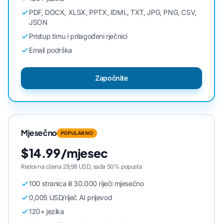
PDF, DOCX, XLSX, PPTX, IDML, TXT, JPG, PNG, CSV,
JSON
Pristup timu i prilagođeni rječnici
Email podrška
Započnite
Mjesečno
POPULARNO
$14.99/mjesec
Redovna cijena 29,99 USD, sada 50% popusta
100 stranica ili 30.000 riječi mjesečno
0,005 USD/riječ AI prijevod
120+ jezika