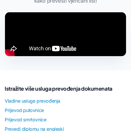
kako prevesti vjenčani list!
Istražite više usluga prevođenja dokumenata
Vladine usluge prevođenja
Prijevod putovnice
Prijevod smrtovnice
Prevedi diplomu na engleski