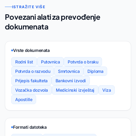
ISTRAŽITE VIŠE
Povezani alati za prevođenje
dokumenata
Vrste dokumenata
Rodni list
Putovnica
Potvrda o braku
Potvrda o razvodu
Smrtovnica
Diploma
Prijepis fakulteta
Bankovni izvodi
Vozačka dozvola
Medicinski izvještaj
Viza
Apostille
Formati datoteka