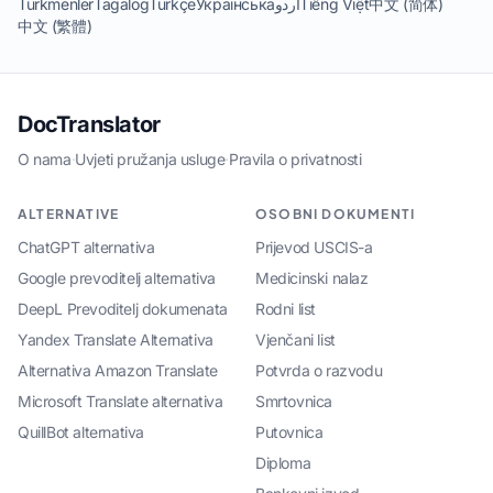
Türkmenler
Tagalog
Türkçe
Українська
اردو
Tiếng Việt
中文 (简体)
中文 (繁體)
DocTranslator
O nama
·
Uvjeti pružanja usluge
·
Pravila o privatnosti
ALTERNATIVE
OSOBNI DOKUMENTI
ChatGPT alternativa
Prijevod USCIS-a
Google prevoditelj alternativa
Medicinski nalaz
DeepL Prevoditelj dokumenata
Rodni list
Yandex Translate Alternativa
Vjenčani list
Alternativa Amazon Translate
Potvrda o razvodu
Microsoft Translate alternativa
Smrtovnica
QuillBot alternativa
Putovnica
Diploma