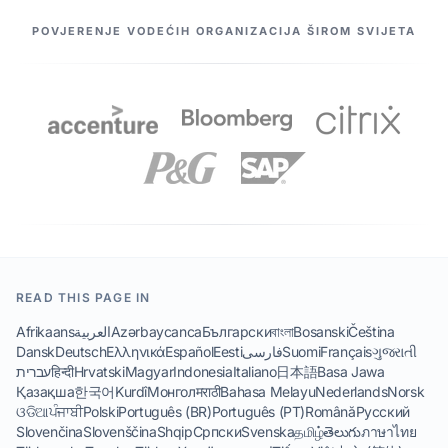
NAŠI PARTNERI
POVJERENJE VODEĆIH ORGANIZACIJA ŠIROM SVIJETA
READ THIS PAGE IN
Afrikaans
العربية
Azərbaycanca
Български
বাংলা
Bosanski
Čeština
Dansk
Deutsch
Ελληνικά
Español
Eesti
فارسی
Suomi
Français
ગુજરાતી
עברית
हिन्दी
Hrvatski
Magyar
Indonesia
Italiano
日本語
Basa Jawa
Қазақша
한국어
Kurdî
Монгол
मराठी
Bahasa Melayu
Nederlands
Norsk
ଓଡିଆ
ਪੰਜਾਬੀ
Polski
Português (BR)
Português (PT)
Română
Русский
Slovenčina
Slovenščina
Shqip
Српски
Svenska
தமிழ்
తెలుగు
ภาษาไทย