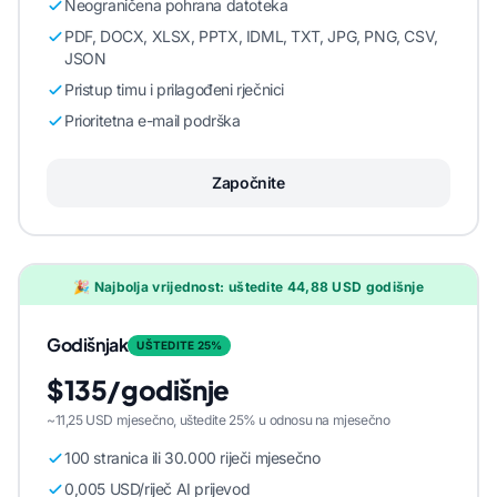
Neograničena pohrana datoteka
PDF, DOCX, XLSX, PPTX, IDML, TXT, JPG, PNG, CSV,
JSON
Pristup timu i prilagođeni rječnici
Prioritetna e-mail podrška
Započnite
🎉 Najbolja vrijednost: uštedite 44,88 USD godišnje
Godišnjak
UŠTEDITE 25%
$135/godišnje
~11,25 USD mjesečno, uštedite 25% u odnosu na mjesečno
100 stranica ili 30.000 riječi mjesečno
0,005 USD/riječ AI prijevod