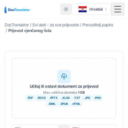
Hrvatski
Toggl
DocTranslator
/
Svi alati - za sve prijevode
/
Prevoditelj papira
/
Prijevod vjenčanog lista
Učitaj ili ostavi dokument za prijevod
Max. veličina datoteke
1 GB
.PDF
.DOCX
.PPTX
. XLSX
.TXT
.JPG
.PNG
. IDML
. EPUB
.HTML