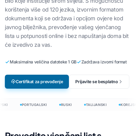
bilo koje institucije širom svijeta. S mogućnošću
korištenja više od 120 jezika, izvornim formatom
dokumenta koji se održava i opcijom ovjere kod
javnog bilježnika, prevođenje vašeg vjenčanog
lista u potpunosti online i bez napuštanja doma bit
će izvedivo za vas.
Maksimalna veličina datoteke 1 GB
Zadržava izvorni format
Certifikat za prevođenje
Prijavite se besplatno
SKI
PORTUGALSKI
RUSKI
TALIJANSKI
KOREJSK
Prevedite vjenčani list s