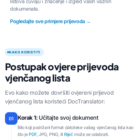
listova čuvaju i značenje i izgled vaših važnih
dokumenata.
Pogledajte sve primjere prijevoda →
KAKO KORISTITI
Postupak ovjere prijevoda
vjenčanog lista
Evo kako možete dovršiti ovjereni prijevod
vjenčanog lista koristeći DocTranslator:
Korak 1:
Učitajte svoj dokument
01
Bilo koji podržani format datoteke vašeg vjenčanog lista kao
što je
PDF
, JPG, PNG, ili
Riječ
može se odabrati.