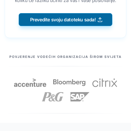
koliku će razliku učiniti za vas i vaše poslovanje.
Prevedite svoju datoteku sada!
NAŠI PARTNERI
POVJERENJE VODEĆIH ORGANIZACIJA ŠIROM SVIJETA