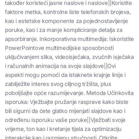
također koristeći jasne naslove i naslove||Koristite
faktore metka, kontrolne liste telefonskih brojeva,
kao i estetske komponente za pojednostavljenje
poruke, kao i za manje kompliciranje detalja za
apsorbiranje. Inkorporativna multimedija: Iskoristite
PowerPointove multimedijske sposobnosti
uključivanjem slika, videoisječaka, zvučnih isječaka
i računalnih animacija na svoje slajdove||Ovi
aspekti mogu pomoći da istaknete krajnje linije i
zabilježite interes svog ciljnog tržišta, plus
poboljšajte opće razumijevanje. Metoda Učinkovita
isporuka: Vježbajte pružanje rasprave kako biste
bili sigurni da ćete glatko mijenjati slajdove kao i
određenu isporuku vaše poruke||Vježbati svoje
vrijeme, ton kao i kretanje tijela za optimizaciju
interakcije kao i razmjenu stručnosti. Otkrijte