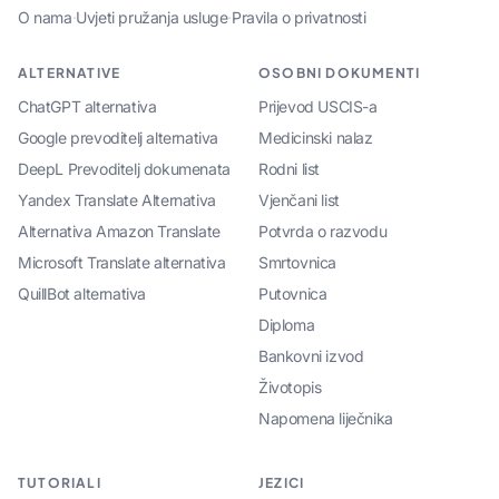
O nama
·
Uvjeti pružanja usluge
·
Pravila o privatnosti
ALTERNATIVE
OSOBNI DOKUMENTI
ChatGPT alternativa
Prijevod USCIS-a
Google prevoditelj alternativa
Medicinski nalaz
DeepL Prevoditelj dokumenata
Rodni list
Yandex Translate Alternativa
Vjenčani list
Alternativa Amazon Translate
Potvrda o razvodu
Microsoft Translate alternativa
Smrtovnica
QuillBot alternativa
Putovnica
Diploma
Bankovni izvod
Životopis
Napomena liječnika
TUTORIALI
JEZICI