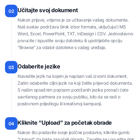
Učitajte svoj dokument
02
Nakon prijave, vrijeme je za učitavanje vašeg dokumenta.
Naš sustav podržava širok izbor formata, uključujući MS
Word, Excel, PowerPoint, TXT, InDesign i CSV. Jednostavno
povucite i ispustite svoju datoteku ili upotrijebite opciju
“Browse” za odabir datoteke s vašeg uređaja.
Odaberite jezike
03
Navedite jezik na kojem je napisan vaš izvorni dokument.
Zatim odaberite ciljni jezik na koji želite prijevod dokumenta.
S našim opsežnim popisom podržanih jezika pronaći ćete
savršenog partnera za svoju publiku, bilo da se radi o
poslovnom prijedlogu ili kreativnoj kampanji.
Kliknite “Upload” za početak obrade
04
Nakon što postavite svoje jezične postavke, kliknite gumb
“Upload” da biste započeli obradu. Zavalite se i opustite dok