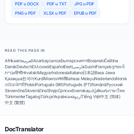
PDF u DOCX
PDF u TXT
JPG u PDF
PNG u PDF
XLSX u PDF
EPUB u PDF
READ THIS PAGE IN
Afrikaans
العربية
Azərbaycanca
Български
বাংলা
Bosanski
Čeština
Dansk
Deutsch
Ελληνικά
Español
Eesti
فارسی
Suomi
Français
ગુજરાતી
עברית
हिन्दी
Hrvatski
Magyar
Indonesia
Italiano
日本語
Basa Jawa
Қазақша
한국어
Kurdî
Монгол
मराठी
Bahasa Melayu
Nederlands
Norsk
ଓଡିଆ
ਪੰਜਾਬੀ
Polski
Português (BR)
Português (PT)
Română
Русский
Slovenčina
Slovenščina
Shqip
Српски
Svenska
தமிழ்
తెలుగు
ภาษาไทย
Türkmenler
Tagalog
Türkçe
Українська
اردو
Tiếng Việt
中文 (简体)
中文 (繁體)
DocTranslator