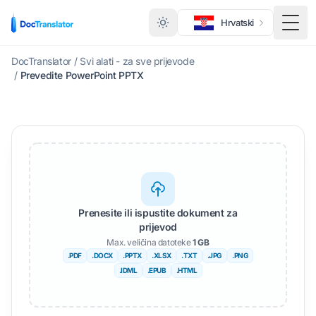
Hrvatski
Toggl
DocTranslator
/
Svi alati - za sve prijevode
/
Prevedite PowerPoint PPTX
Prenesite ili ispustite dokument za
prijevod
Max. veličina datoteke
1 GB
.PDF
.DOCX
.PPTX
.XLSX
.TXT
.JPG
.PNG
.IDML
.EPUB
.HTML