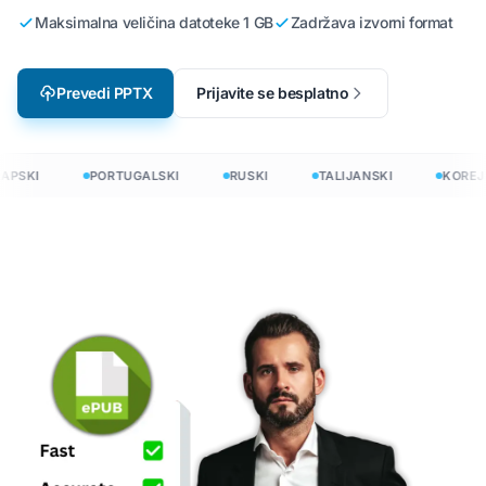
Maksimalna veličina datoteke 1 GB
Zadržava izvorni format
Prevedi PPTX
Prijavite se besplatno
APSKI
PORTUGALSKI
RUSKI
TALIJANSKI
KOREJS