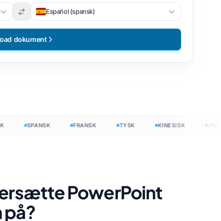
Español (spansk)
load dokument
SPANSK
FRANSK
TYSK
KINESISK
JAPANS
s
versætte PowerPoint
 på?