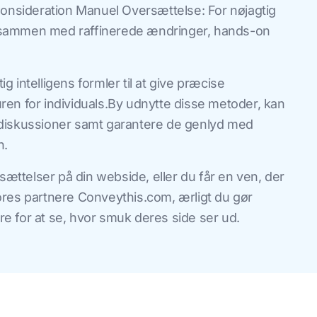
Consideration Manuel Oversættelse: For nøjagtig
 sammen med raffinerede ændringer, hands-on
ig intelligens formler til at give præcise
en for individuals.By udnytte disse metoder, kan
 diskussioner samt garantere de genlyd med
n.
sættelser på din webside, eller du får en ven, der
ores partnere Conveythis.com, ærligt du gør
are for at se, hvor smuk deres side ser ud.