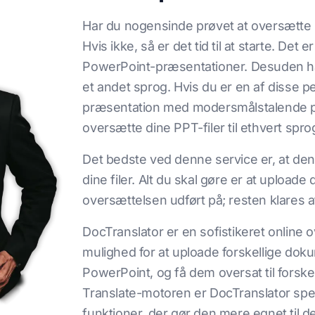
Har du nogensinde prøvet at oversætte
Hvis ikke, så er det tid til at starte. De
PowerPoint-præsentationer. Desuden har 
et andet sprog. Hvis du er en af disse 
præsentation med modersmålstalende på 
oversætte dine PPT-filer til ethvert spr
Det bedste ved denne service er, at den 
dine filer. Alt du skal gøre er at uploade
oversættelsen udført på; resten klares 
DocTranslator er en sofistikeret online 
mulighed for at uploade forskellige do
PowerPoint, og få dem oversat til forske
Translate-motoren er DocTranslator spec
funktioner, der gør den mere egnet til 