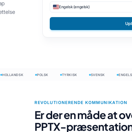
ap
Engelsk (engelsk)
er
DOCX til TXT
Vietnamesisk
Filippinsk
ættelse
EPUB til PDF
taliensk
Finsk
Up
Polere
Bulgarsk
ling
Ukrainsk
Ungarsk
nter
atin
Zulu
Tjekkisk
Yoruba
LLANDSK
POLSK
TYRKISK
SVENSK
ENGELSK
ælling
rsk
Alle 120+ sprog →
Hmong
Start gratis
REVOLUTIONERENDE KOMMUNIKATION
Start grati
Er der en måde at o
PPTX-præsentation