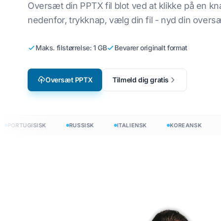
Oversæt din PPTX fil blot ved at klikke på en kn
Lokalisering af videospil
Oversæt CSV-fil
Engelsk til koreansk
nedenfor, trykknap, vælg din fil - nyd din overs
e-læring
Oversæt JSON
Engelsk til arabisk
I
Maks. filstørrelse: 1 GB
Bevarer originalt format
HTML Translator
k
Engelsk til tyrkisk
InDesign ordtæl
Engelsk til indonesisk
Oversæt PPTX
Tilmeld dig gratis
.DOCX Word Cou
sk
Engelsk til hindi
L
Antal Excel-filer
Engelsk til urdu
ORTUGISISK
RUSSISK
ITALIENSK
KOREANSK
HO
PowerPoint-ordt
I
å 120+ sprog
rsæt dokumenter på 120+ sprog