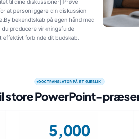
tet til dine diskussioner||Prøve
for at personliggøre din diskussion
ence.By bekendtskab på egen hånd med
n du producere virkningsfulde
 effektivt forbinde dit budskab.
DOCTRANSLATOR PÅ ET ØJEBLIK
il store PowerPoint-præse
5,000