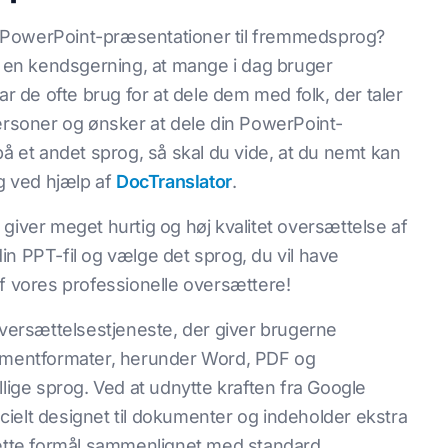
 PowerPoint-præsentationer til fremmedsprog?
t er en kendsgerning, at mange i dag bruger
de ofte brug for at dele dem med folk, der taler
personer og ønsker at dele din PowerPoint-
et andet sprog, så skal du vide, at du nemt kan
og ved hjælp af
DocTranslator
.
giver meget hurtig og høj kvalitet oversættelse af
 din PPT-fil og vælge det sprog, du vil have
af vores professionelle oversættere!
oversættelsestjeneste, der giver brugerne
kumentformater, herunder Word, PDF og
llige sprog. Ved at udnytte kraften fra Google
ielt designet til dokumenter og indeholder ekstra
dette formål sammenlignet med standard