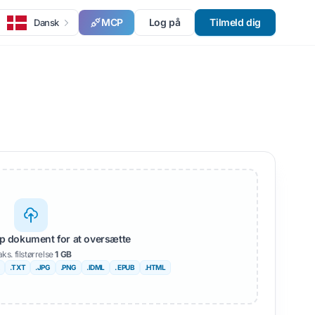
MCP
Log på
Tilmeld dig
Dansk
lip dokument for at oversætte
ks. filstørrelse
1 GB
.TXT
.JPG
.PNG
.IDML
. EPUB
.HTML