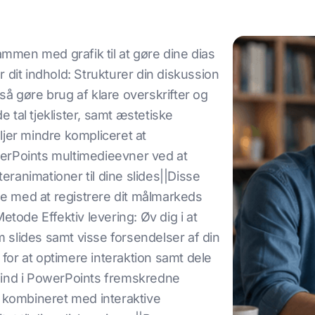
ammen med grafik til at gøre dine dias
 dit indhold: Strukturer din diskussion
gså gøre brug af klare overskrifter og
e tal tjeklister, samt æstetiske
ljer mindre kompliceret at
erPoints multimedieevner ved at
teranimationer til dine slides||Disse
e med at registrere dit målmarkeds
etode Effektiv levering: Øv dig i at
em slides samt visse forsendelser af din
or at optimere interaktion samt dele
 ind i PowerPoints fremskredne
, kombineret med interaktive