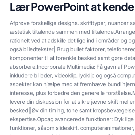
Lær PowerPoint at kende
Afprøve forskellige designs, skrifttyper, nuancer s
æstetisk tiltalende sammen med tiltalende.Arranger
rationelt ved at adskille det lige ind i områder og o
også billedtekster||Brug bullet faktorer, telefonered
komponenter til at forenkle besked samt gøre deta
absorbere.Incorporate Multimedia: Få gavn af Pow
inkludere billeder, videoklip, lydklip og også compu
aspekter kan hjælpe med at fremhæve bundlinjern
interesse, plus forbedre den generelle forståelse.M
levere din diskussion for at sikre jævne skift mell
besked||Øv din timing, tone samt kropsbevægelse f
ekspertise.Opdag avancerede funktioner: Dyk lige
funktioner, såsom slideskift, computeranimationer