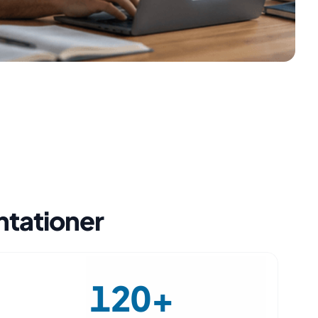
ntationer
120+