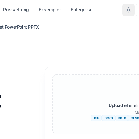
Prissætning
Eksempler
Enterprise
æt PowerPoint PPTX
R FILTYPE
KONVERTER EFTER FORMAT
ANDRE SPROG
FLERE SPROG
(.DOCX)
PDF til DOCX
Nix
Afrikansk
PDF til TXT
Bengalsk
Svensk
T)
InDesign til PDF
Urdu
Hebraisk
t
X
XLSX til PDF
Norsk
Serbisk
DML)
TXT til XLSX
Marathi
Slovensk
Upload eller s
Ma
r
JPG til PDF
Telugu
Swahili
.PDF
.DOCX
.PPTX
.XLSX
tter
JPEG til PDF
Tamil
Amharisk
er
PNG til PDF
Tyrkisk
Albansk