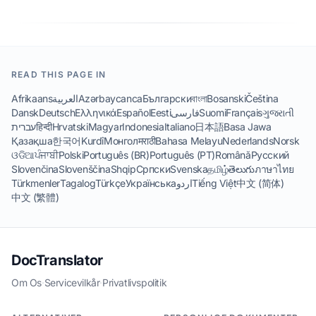
READ THIS PAGE IN
Afrikaans
العربية
Azərbaycanca
Български
বাংলা
Bosanski
Čeština
Dansk
Deutsch
Ελληνικά
Español
Eesti
فارسی
Suomi
Français
ગુજરાતી
עברית
हिन्दी
Hrvatski
Magyar
Indonesia
Italiano
日本語
Basa Jawa
Қазақша
한국어
Kurdî
Монгол
मराठी
Bahasa Melayu
Nederlands
Norsk
ଓଡିଆ
ਪੰਜਾਬੀ
Polski
Português (BR)
Português (PT)
Română
Русский
Slovenčina
Slovenščina
Shqip
Српски
Svenska
தமிழ்
తెలుగు
ภาษาไทย
Türkmenler
Tagalog
Türkçe
Українська
اردو
Tiếng Việt
中文 (简体)
中文 (繁體)
DocTranslator
Om Os
·
Servicevilkår
·
Privatlivspolitik