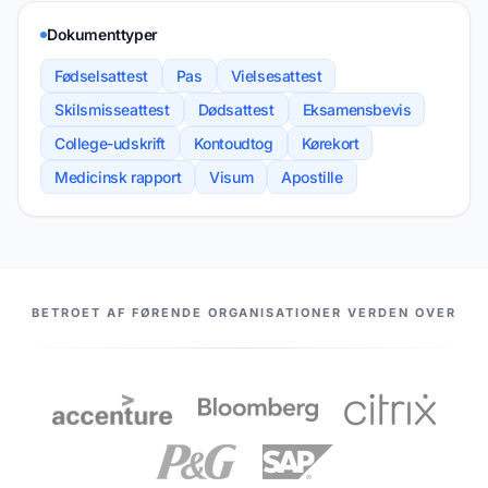
Dokumenttyper
Fødselsattest
Pas
Vielsesattest
Skilsmisseattest
Dødsattest
Eksamensbevis
College-udskrift
Kontoudtog
Kørekort
Medicinsk rapport
Visum
Apostille
VORES PARTNERE
BETROET AF FØRENDE ORGANISATIONER VERDEN OVER