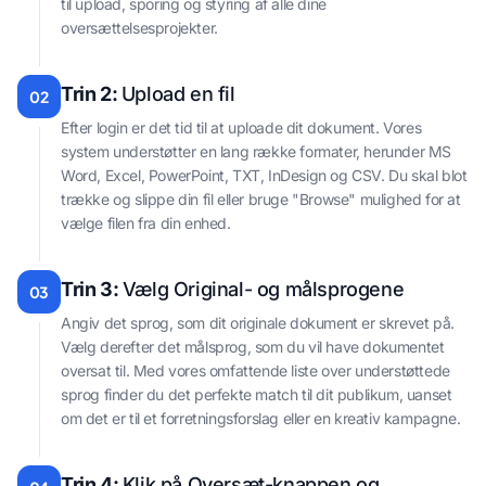
til upload, sporing og styring af alle dine
oversættelsesprojekter.
Trin 2:
Upload en fil
02
Efter login er det tid til at uploade dit dokument. Vores
system understøtter en lang række formater, herunder MS
Word, Excel, PowerPoint, TXT, InDesign og CSV. Du skal blot
trække og slippe din fil eller bruge "Browse" mulighed for at
vælge filen fra din enhed.
Trin 3:
Vælg Original- og målsprogene
03
Angiv det sprog, som dit originale dokument er skrevet på.
Vælg derefter det målsprog, som du vil have dokumentet
oversat til. Med vores omfattende liste over understøttede
sprog finder du det perfekte match til dit publikum, uanset
om det er til et forretningsforslag eller en kreativ kampagne.
Trin 4:
Klik på Oversæt-knappen og