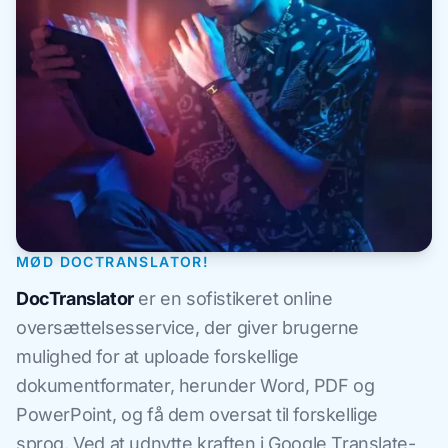
MØD DOCTRANSLATOR!
DocTranslator
er en sofistikeret online
oversættelsesservice, der giver brugerne
mulighed for at uploade forskellige
dokumentformater, herunder Word, PDF og
PowerPoint, og få dem oversat til forskellige
sprog. Ved at udnytte kraften i Google Translate-