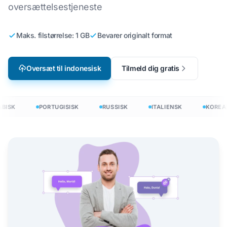
oversættelsestjeneste
Maks. filstørrelse: 1 GB
Bevarer originalt format
Oversæt til indonesisk
Tilmeld dig gratis
ISK
PORTUGISISK
RUSSISK
ITALIENSK
KOREAN