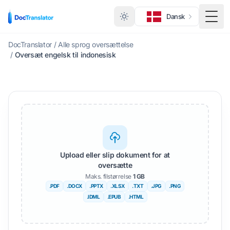
Dansk
Skift
DocTranslator
/
Alle sprog oversættelse
/
Oversæt engelsk til indonesisk
Upload eller slip dokument for at
oversætte
Maks. filstørrelse
1 GB
.PDF
.DOCX
.PPTX
.XLSX
.TXT
.JPG
.PNG
.IDML
.EPUB
.HTML