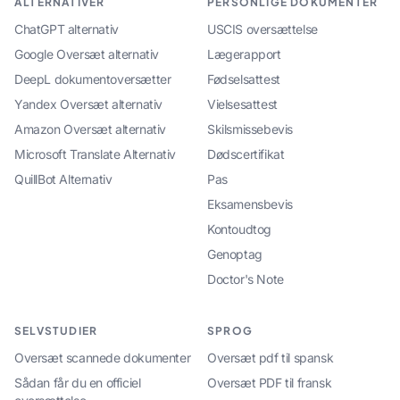
ALTERNATIVER
PERSONLIGE DOKUMENTER
ChatGPT alternativ
USCIS oversættelse
Google Oversæt alternativ
Lægerapport
DeepL dokumentoversætter
Fødselsattest
Yandex Oversæt alternativ
Vielsesattest
Amazon Oversæt alternativ
Skilsmissebevis
Microsoft Translate Alternativ
Dødscertifikat
QuillBot Alternativ
Pas
Eksamensbevis
Kontoudtog
Genoptag
Doctor's Note
SELVSTUDIER
SPROG
Oversæt scannede dokumenter
Oversæt pdf til spansk
Sådan får du en officiel
Oversæt PDF til fransk