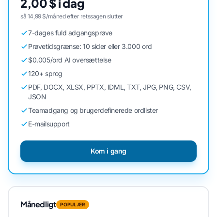
2,00 $ i dag
så 14,99 $/måned efter retssagen slutter
7-dages fuld adgangsprøve
Prøvetidsgrænse: 10 sider eller 3.000 ord
$0.005/ord AI oversættelse
120+ sprog
PDF, DOCX, XLSX, PPTX, IDML, TXT, JPG, PNG, CSV,
JSON
Teamadgang og brugerdefinerede ordlister
E-mailsupport
Kom i gang
Månedligt
POPULÆR