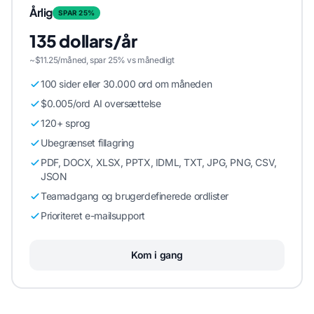
Årlig
SPAR 25%
135 dollars/år
~$11.25/måned, spar 25% vs månedligt
100 sider eller 30.000 ord om måneden
$0.005/ord AI oversættelse
120+ sprog
Ubegrænset fillagring
PDF, DOCX, XLSX, PPTX, IDML, TXT, JPG, PNG, CSV,
JSON
Teamadgang og brugerdefinerede ordlister
Prioriteret e-mailsupport
Kom i gang