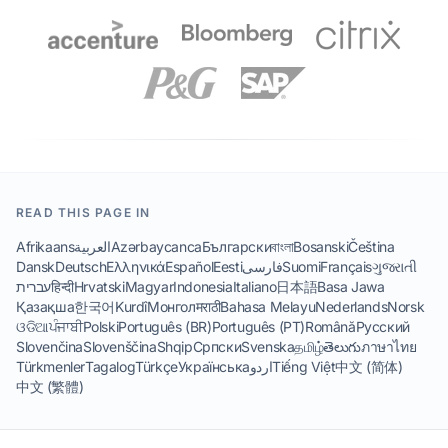
READ THIS PAGE IN
Afrikaans
العربية
Azərbaycanca
Български
বাংলা
Bosanski
Čeština
Dansk
Deutsch
Ελληνικά
Español
Eesti
فارسی
Suomi
Français
ગુજરાતી
עברית
हिन्दी
Hrvatski
Magyar
Indonesia
Italiano
日本語
Basa Jawa
Қазақша
한국어
Kurdî
Монгол
मराठी
Bahasa Melayu
Nederlands
Norsk
ଓଡିଆ
ਪੰਜਾਬੀ
Polski
Português (BR)
Português (PT)
Română
Русский
Slovenčina
Slovenščina
Shqip
Српски
Svenska
தமிழ்
తెలుగు
ภาษาไทย
Türkmenler
Tagalog
Türkçe
Українська
اردو
Tiếng Việt
中文 (简体)
中文 (繁體)