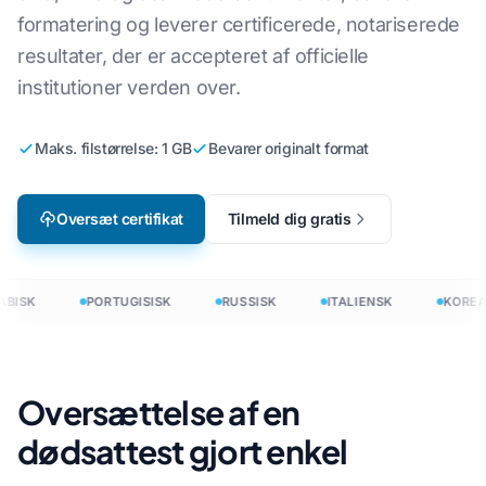
formatering og leverer certificerede, notariserede
resultater, der er accepteret af officielle
institutioner verden over.
Maks. filstørrelse: 1 GB
Bevarer originalt format
Oversæt certifikat
Tilmeld dig gratis
BISK
PORTUGISISK
RUSSISK
ITALIENSK
KOREA
Oversættelse af en
dødsattest gjort enkel