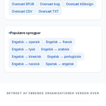
Oversæt EPUB
Oversæt bog
Oversæt InDesign
Oversæt CSV
Oversæt TXT
Populære sprogpar
Engelsk → spansk
Engelsk → fransk
Engelsk → tysk
Engelsk → arabisk
Engelsk → kinesisk
Engelsk → portugisisk
Engelsk → russisk
Spansk → engelsk
VORES PARTNERE
BETROET AF FØRENDE ORGANISATIONER VERDEN OVER