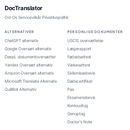
DocTranslator
Om Os
·
Servicevilkår
·
Privatlivspolitik
ALTERNATIVER
PERSONLIGE DOKUMENTER
ChatGPT alternativ
USCIS oversættelse
Google Oversæt alternativ
Lægerapport
DeepL dokumentoversætter
Fødselsattest
Yandex Oversæt alternativ
Vielsesattest
Amazon Oversæt alternativ
Skilsmissebevis
Microsoft Translate Alternativ
Dødscertifikat
QuillBot Alternativ
Pas
Eksamensbevis
Kontoudtog
Genoptag
Doctor's Note