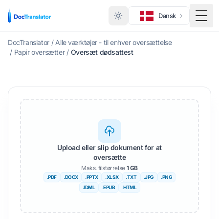
Dansk
Skift
DocTranslator
/
Alle værktøjer - til enhver oversættelse
/
Papir oversætter
/
Oversæt dødsattest
Upload eller slip dokument for at
oversætte
Maks. filstørrelse
1 GB
.PDF
.DOCX
.PPTX
.XLSX
.TXT
.JPG
.PNG
.IDML
.EPUB
.HTML