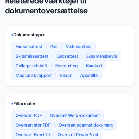
Relaterede værktøjer til
dokumentoversættelse
Dokumenttyper
Fødselsattest
Pas
Vielsesattest
Skilsmisseattest
Dødsattest
Eksamensbevis
College-udskrift
Kontoudtog
Kørekort
Medicinsk rapport
Visum
Apostille
Filformater
Oversæt PDF
Oversæt Word-dokument
Oversæt stor PDF
Oversæt scannet dokument
Oversæt Excel-fil
Oversæt PowerPoint