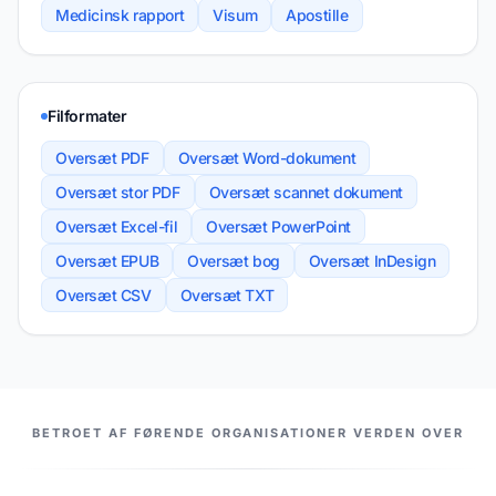
Medicinsk rapport
Visum
Apostille
Filformater
Oversæt PDF
Oversæt Word-dokument
Oversæt stor PDF
Oversæt scannet dokument
Oversæt Excel-fil
Oversæt PowerPoint
Oversæt EPUB
Oversæt bog
Oversæt InDesign
Oversæt CSV
Oversæt TXT
VORES PARTNERE
BETROET AF FØRENDE ORGANISATIONER VERDEN OVER