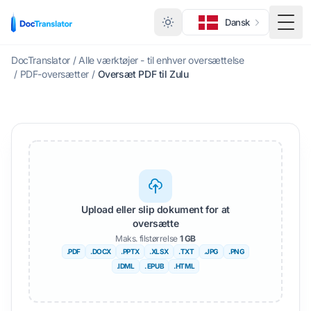
Dansk
Skift
DocTranslator
/
Alle værktøjer - til enhver oversættelse
/
PDF-oversætter
/
Oversæt PDF til Zulu
Upload eller slip dokument for at
oversætte
Maks. filstørrelse
1 GB
.PDF
.DOCX
.PPTX
.XLSX
.TXT
.JPG
.PNG
.IDML
. EPUB
.HTML