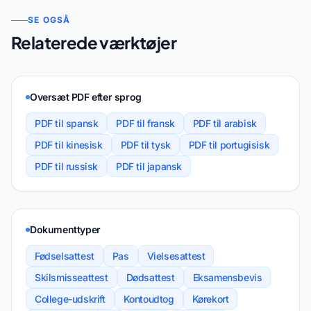
SE OGSÅ
Relaterede værktøjer
Oversæt PDF efter sprog
PDF til spansk
PDF til fransk
PDF til arabisk
PDF til kinesisk
PDF til tysk
PDF til portugisisk
PDF til russisk
PDF til japansk
Dokumenttyper
Fødselsattest
Pas
Vielsesattest
Skilsmisseattest
Dødsattest
Eksamensbevis
College-udskrift
Kontoudtog
Kørekort