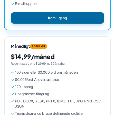
E-mailsupport
Kom i gang
Månedligt
POPULÆR
$14,99/måned
Regelmæssig pris $ 29.99, nu 50% rabat
100 sider eller 30.000 ord om måneden
$0.005/ord AI oversættelse
120+ sprog
Ubegrænset fillagring
PDF, DOCX, XLSX, PPTX, IDML, TXT, JPG, PNG, CSV,
JSON
Teamadgang og brugerdefinerede ordlister