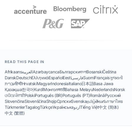
READ THIS PAGE IN
Afrikaans
العربية
Azərbaycanca
Български
বাংলা
Bosanski
Čeština
Dansk
Deutsch
Ελληνικά
Español
Eesti
فارسی
Suomi
Français
ગુજરાતી
עברית
हिन्दी
Hrvatski
Magyar
Indonesia
Italiano
日本語
Basa Jawa
Қазақша
한국어
Kurdî
Монгол
मराठी
Bahasa Melayu
Nederlands
Norsk
ଓଡିଆ
ਪੰਜਾਬੀ
Polski
Português (BR)
Português (PT)
Română
Русский
Slovenčina
Slovenščina
Shqip
Српски
Svenska
தமிழ்
తెలుగు
ภาษาไทย
Türkmenler
Tagalog
Türkçe
Українська
اردو
Tiếng Việt
中文 (简体)
中文 (繁體)