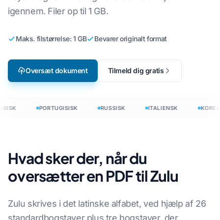
igennem. Filer op til 1 GB.
Maks. filstørrelse: 1 GB
Bevarer originalt format
Oversæt dokument
Tilmeld dig gratis
BISK
PORTUGISISK
RUSSISK
ITALIENSK
KOREA
Hvad sker der, når du
oversætter en PDF til Zulu
Zulu skrives i det latinske alfabet, ved hjælp af 26
standardbogstaver plus tre bogstaver, der