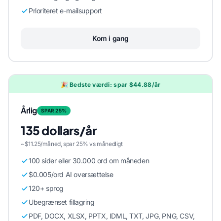
Prioriteret e-mailsupport
Kom i gang
🎉 Bedste værdi: spar $44.88/år
Årlig
SPAR 25%
135 dollars/år
~$11.25/måned, spar 25% vs månedligt
100 sider eller 30.000 ord om måneden
$0.005/ord AI oversættelse
120+ sprog
Ubegrænset fillagring
PDF, DOCX, XLSX, PPTX, IDML, TXT, JPG, PNG, CSV,