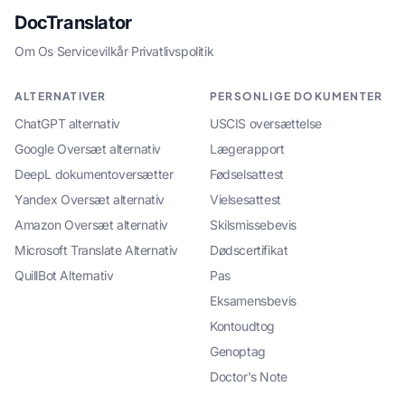
DocTranslator
Om Os
·
Servicevilkår
·
Privatlivspolitik
ALTERNATIVER
PERSONLIGE DOKUMENTER
ChatGPT alternativ
USCIS oversættelse
Google Oversæt alternativ
Lægerapport
DeepL dokumentoversætter
Fødselsattest
Yandex Oversæt alternativ
Vielsesattest
Amazon Oversæt alternativ
Skilsmissebevis
Microsoft Translate Alternativ
Dødscertifikat
QuillBot Alternativ
Pas
Eksamensbevis
Kontoudtog
Genoptag
Doctor's Note