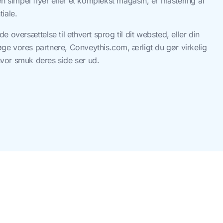
n simpel flyer eller et komplekst magasin, er mastering af
tiale.
oversættelse til ethvert sprog til dit websted, eller din
søge vores partnere, Conveythis.com, ærligt du gør virkelig
 hvor smuk deres side ser ud.