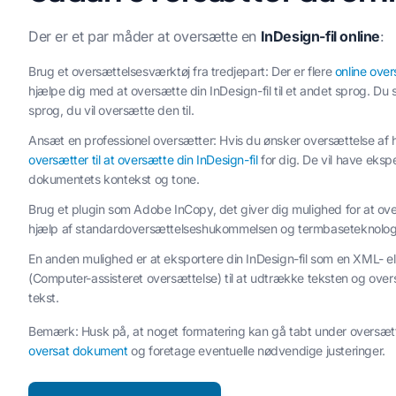
Der er et par måder at oversætte en
InDesign-fil online
:
Brug et oversættelsesværktøj fra tredjepart: Der er flere
online over
hjælpe dig med at oversætte din InDesign-fil til et andet sprog. Du 
sprog, du vil oversætte den til.
Ansæt en professionel oversætter: Hvis du ønsker oversættelse af h
oversætter til at oversætte din InDesign-fil
for dig. De vil have eksp
dokumentets kontekst og tone.
Brug et plugin som Adobe InCopy, det giver dig mulighed for at ov
hjælp af standardoversættelseshukommelsen og termbaseteknolog
En anden mulighed er at eksportere din InDesign-fil som en XML- el
(Computer-assisteret oversættelse) til at udtrække teksten og ove
tekst.
Bemærk: Husk på, at noget formatering kan gå tabt under oversætt
oversat dokument
og foretage eventuelle nødvendige justeringer.