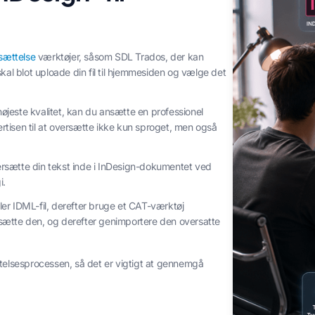
sættelse
værktøjer, såsom SDL Trados, der kan
skal blot uploade din fil til hjemmesiden og vælge det
øjeste kvalitet, kan du ansætte en professionel
ertisen til at oversætte ikke kun sproget, men også
ersætte din tekst inde i InDesign-dokumentet ved
i.
ler IDML-fil, derefter bruge et CAT-værktøj
rsætte den, og derefter genimportere den oversatte
elsesprocessen, så det er vigtigt at gennemgå