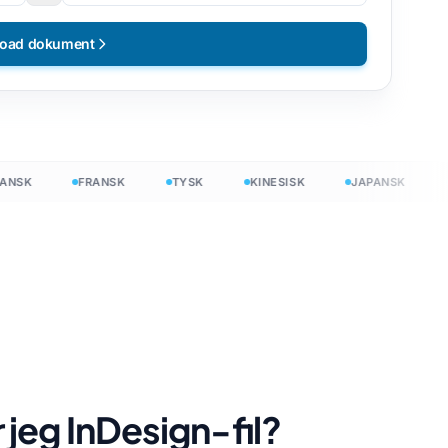
load dokument
K
FRANSK
TYSK
KINESISK
JAPANSK
HIN
ratis
jeg InDesign-fil?