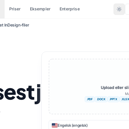
Priser
Eksempler
Enterprise
t InDesign-filer
FTER FILTYPE
KONVERTER EFTER FORMAT
ANDRE SPROG
FLERE SPROG
nt (.DOCX)
PDF til DOCX
Nix
Afrikansk
LSX)
PDF til TXT
Bengalsk
Svensk
.PPT)
InDesign til PDF
Urdu
Hebraisk
sestjenester
PPTX
XLSX til PDF
Norsk
Serbisk
Upload eller s
Ma
(.IDML)
TXT til XLSX
Marathi
Slovensk
.PDF
.DOCX
.PPTX
.XLS
tter
JPG til PDF
Telugu
Swahili
e
sætter
JPEG til PDF
Tamil
Amharisk
Engelsk (engelsk)
filer
PNG til PDF
Tyrkisk
Albansk