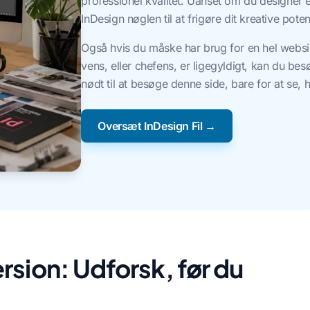
professionel kvalitet. Uanset om du designer e
InDesign nøglen til at frigøre dit kreative poten
Også hvis du måske har brug for en hel webside 
vens, eller chefens, er ligegyldigt, kan du be
nødt til at besøge denne side, bare for at se,
Oversæt InDesign Fil →
sion: Udforsk, før du