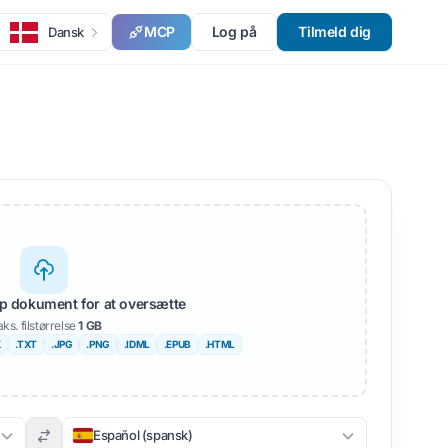
MCP
Log på
Tilmeld dig
Dansk
lip dokument for at oversætte
ks. filstørrelse
1 GB
X
.TXT
.JPG
.PNG
.IDML
.EPUB
.HTML
Español (spansk)