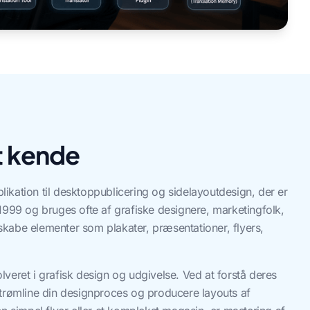
t kende
plikation til desktoppublicering og sidelayoutdesign, der er
1999 og bruges ofte af grafiske designere, marketingfolk,
t skabe elementer som plakater, præsentationer, flyers,
volveret i grafisk design og udgivelse. Ved at forstå deres
strømline din designproces og producere layouts af