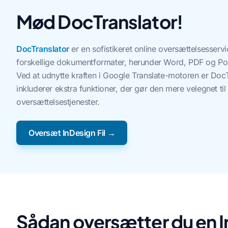
Mød DocTranslator!
DocTranslator
er en sofistikeret online oversættelsesserv
forskellige dokumentformater, herunder Word, PDF og Powe
Ved at udnytte kraften i Google Translate-motoren er DocT
inkluderer ekstra funktioner, der gør den mere velegnet t
oversættelsestjenester.
Oversæt InDesign Fil →
Sådan oversætter du en I