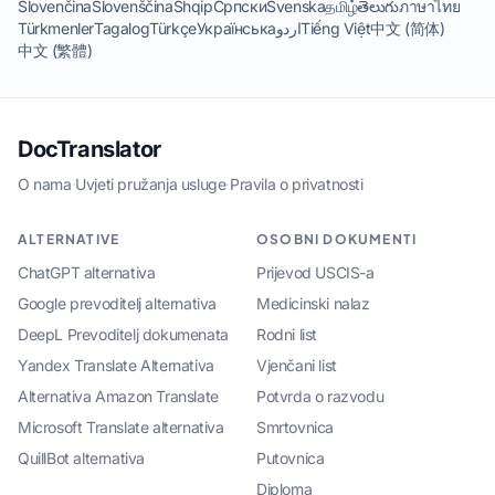
Slovenčina
Slovenščina
Shqip
Српски
Svenska
தமிழ்
తెలుగు
ภาษาไทย
Türkmenler
Tagalog
Türkçe
Українська
اردو
Tiếng Việt
中文 (简体)
中文 (繁體)
DocTranslator
O nama
·
Uvjeti pružanja usluge
·
Pravila o privatnosti
ALTERNATIVE
OSOBNI DOKUMENTI
ChatGPT alternativa
Prijevod USCIS-a
Google prevoditelj alternativa
Medicinski nalaz
DeepL Prevoditelj dokumenata
Rodni list
Yandex Translate Alternativa
Vjenčani list
Alternativa Amazon Translate
Potvrda o razvodu
Microsoft Translate alternativa
Smrtovnica
QuillBot alternativa
Putovnica
Diploma