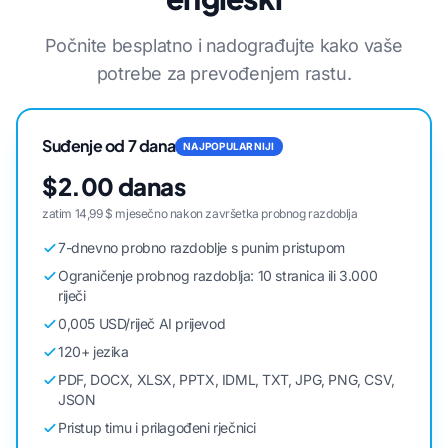
Počnite besplatno i nadograđujte kako vaše
potrebe za prevođenjem rastu.
Suđenje od 7 dana
NAJPOPULARNIJI
$2.00 danas
zatim 14,99 $ mjesečno nakon završetka probnog razdoblja
7-dnevno probno razdoblje s punim pristupom
Ograničenje probnog razdoblja: 10 stranica ili 3.000
riječi
0,005 USD/riječ AI prijevod
120+ jezika
PDF, DOCX, XLSX, PPTX, IDML, TXT, JPG, PNG, CSV,
JSON
Pristup timu i prilagođeni rječnici