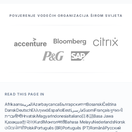
NAŠI PARTNERI
POVJERENJE VODEĆIH ORGANIZACIJA ŠIROM SVIJETA
READ THIS PAGE IN
Afrikaans
العربية
Azərbaycanca
Български
বাংলা
Bosanski
Čeština
Dansk
Deutsch
Ελληνικά
Español
Eesti
فارسی
Suomi
Français
ગુજરાતી
עברית
हिन्दी
Hrvatski
Magyar
Indonesia
Italiano
日本語
Basa Jawa
Қазақша
한국어
Kurdî
Монгол
मराठी
Bahasa Melayu
Nederlands
Norsk
ଓଡିଆ
ਪੰਜਾਬੀ
Polski
Português (BR)
Português (PT)
Română
Русский