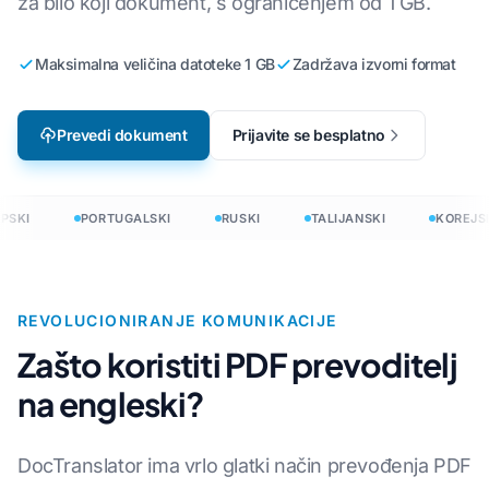
za bilo koji dokument, s ograničenjem od 1 GB.
Maksimalna veličina datoteke 1 GB
Zadržava izvorni format
Prevedi dokument
Prijavite se besplatno
SKI
PORTUGALSKI
RUSKI
TALIJANSKI
KOREJSK
REVOLUCIONIRANJE KOMUNIKACIJE
Zašto koristiti PDF prevoditelj
na engleski?
DocTranslator ima vrlo glatki način prevođenja PDF