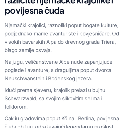
različite njemačke krajolike i
povijesna čuda
Njemački krajolici, raznoliki poput bogate kulture,
podjednako mame avanturiste i povjesničare. Od
visokih bavarskih Alpa do drevnog grada Triera,
blago zemlje osvaja.
Na jugu, veličanstvene Alpe nude zapanjujuće
poglede i avanture, s draguljima poput dvorca
Neuschwanstein i Bodenskog jezera.
Idući prema sjeveru, krajolik prelazi u bujnu
Schwarzwald, sa svojim slikovitim selima i
folklorom.
Čak iu gradovima poput Kölna i Berlina, povijesna
čuda obiluju, odražavajući legendarnu prošlost