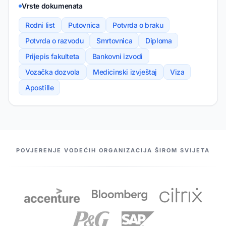
Vrste dokumenata
Rodni list
Putovnica
Potvrda o braku
Potvrda o razvodu
Smrtovnica
Diploma
Prijepis fakulteta
Bankovni izvodi
Vozačka dozvola
Medicinski izvještaj
Viza
Apostille
NAŠI PARTNERI
POVJERENJE VODEĆIH ORGANIZACIJA ŠIROM SVIJETA