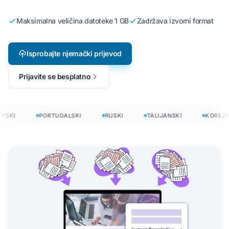
Maksimalna veličina datoteke 1 GB
Zadržava izvorni format
Isprobajte njemački prijevod
Prijavite se besplatno
PSKI
PORTUGALSKI
RUSKI
TALIJANSKI
KOREJSK