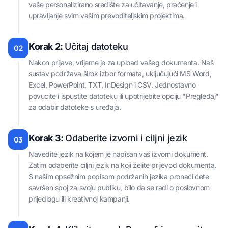
vaše personalizirano središte za učitavanje, praćenje i
upravljanje svim vašim prevoditeljskim projektima.
Korak 2:
Učitaj datoteku
02
Nakon prijave, vrijeme je za upload vašeg dokumenta. Naš
sustav podržava širok izbor formata, uključujući MS Word,
Excel, PowerPoint, TXT, InDesign i CSV. Jednostavno
povucite i ispustite datoteku ili upotrijebite opciju "Pregledaj"
za odabir datoteke s uređaja.
Korak 3:
Odaberite izvorni i ciljni jezik
03
Navedite jezik na kojem je napisan vaš izvorni dokument.
Zatim odaberite ciljni jezik na koji želite prijevod dokumenta.
S našim opsežnim popisom podržanih jezika pronaći ćete
savršen spoj za svoju publiku, bilo da se radi o poslovnom
prijedlogu ili kreativnoj kampanji.