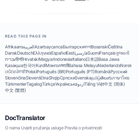
READ THIS PAGE IN
Afrikaans
العربية
Azərbaycanca
Български
বাংলা
Bosanski
Čeština
Dansk
Deutsch
Ελληνικά
Español
Eesti
فارسی
Suomi
Français
ગુજરાતી
עברית
हिन्दी
Hrvatski
Magyar
Indonesia
Italiano
日本語
Basa Jawa
Қазақша
한국어
Kurdî
Монгол
मराठी
Bahasa Melayu
Nederlands
Norsk
ଓଡିଆ
ਪੰਜਾਬੀ
Polski
Português (BR)
Português (PT)
Română
Русский
Slovenčina
Slovenščina
Shqip
Српски
Svenska
தமிழ்
తెలుగు
ภาษาไทย
Türkmenler
Tagalog
Türkçe
Українська
اردو
Tiếng Việt
中文 (简体)
中文 (繁體)
DocTranslator
O nama
·
Uvjeti pružanja usluge
·
Pravila o privatnosti