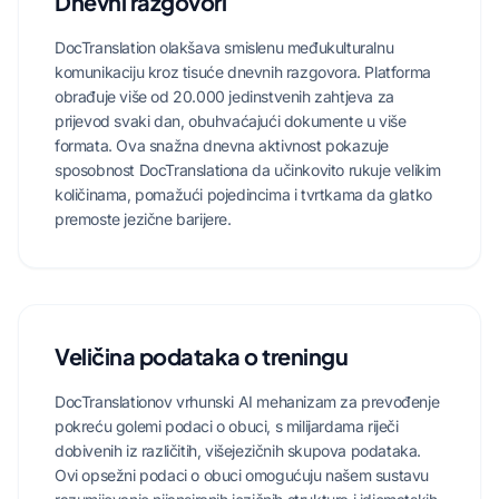
Dnevni razgovori
DocTranslation olakšava smislenu međukulturalnu
komunikaciju kroz tisuće dnevnih razgovora. Platforma
obrađuje više od 20.000 jedinstvenih zahtjeva za
prijevod svaki dan, obuhvaćajući dokumente u više
formata. Ova snažna dnevna aktivnost pokazuje
sposobnost DocTranslationa da učinkovito rukuje velikim
količinama, pomažući pojedincima i tvrtkama da glatko
premoste jezične barijere.
Veličina podataka o treningu
DocTranslationov vrhunski AI mehanizam za prevođenje
pokreću golemi podaci o obuci, s milijardama riječi
dobivenih iz različitih, višejezičnih skupova podataka.
Ovi opsežni podaci o obuci omogućuju našem sustavu