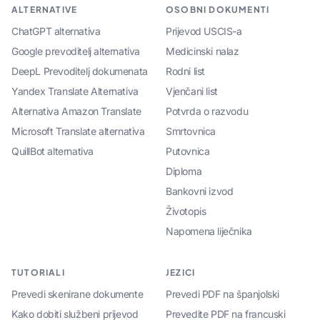
ALTERNATIVE
OSOBNI DOKUMENTI
ChatGPT alternativa
Prijevod USCIS-a
Google prevoditelj alternativa
Medicinski nalaz
DeepL Prevoditelj dokumenata
Rodni list
Yandex Translate Alternativa
Vjenčani list
Alternativa Amazon Translate
Potvrda o razvodu
Microsoft Translate alternativa
Smrtovnica
QuillBot alternativa
Putovnica
Diploma
Bankovni izvod
Životopis
Napomena liječnika
TUTORIALI
JEZICI
Prevedi skenirane dokumente
Prevedi PDF na španjolski
Kako dobiti službeni prijevod
Prevedite PDF na francuski