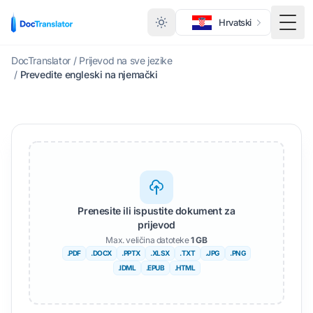
Hrvatski
Toggl
DocTranslator
/
Prijevod na sve jezike
/
Prevedite engleski na njemački
Prenesite ili ispustite dokument za
prijevod
Max. veličina datoteke
1 GB
.PDF
.DOCX
.PPTX
.XLSX
.TXT
.JPG
.PNG
.IDML
.EPUB
.HTML