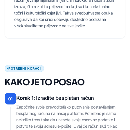
razumijevanje nijansiranih jezičnih struktura i idiomatskih
izraza, što rezultira prijevodima koji su i kontekstualno
točni i kulturološki osjetljivi. Takva sveobuhvatna obuka
osigurava da korisnici dobivaju dosljedno podržane
visokokvalitetne prijevode na sve jezike.
POTREBNI KORACI
KAKO JE TO POSAO
Korak 1:
Izradite besplatan račun
01
Započnite svoje prevoditeljsko putovanje postavljanjem
besplatnog računa na našoj platformi. Potrebno je samo
nekoliko trenutaka da unesete svoje osnovne podatke i
potvrdite svoju adresu e-pošte. Ovaj će račun služiti kao