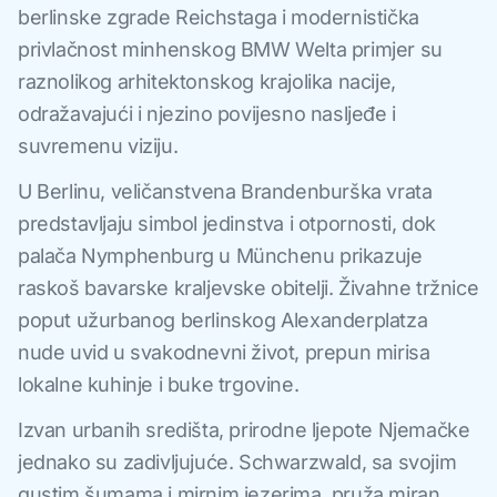
berlinske zgrade Reichstaga i modernistička
privlačnost minhenskog BMW Welta primjer su
raznolikog arhitektonskog krajolika nacije,
odražavajući i njezino povijesno nasljeđe i
suvremenu viziju.
U Berlinu, veličanstvena Brandenburška vrata
predstavljaju simbol jedinstva i otpornosti, dok
palača Nymphenburg u Münchenu prikazuje
raskoš bavarske kraljevske obitelji. Živahne tržnice
poput užurbanog berlinskog Alexanderplatza
nude uvid u svakodnevni život, prepun mirisa
lokalne kuhinje i buke trgovine.
Izvan urbanih središta, prirodne ljepote Njemačke
jednako su zadivljujuće. Schwarzwald, sa svojim
gustim šumama i mirnim jezerima, pruža miran