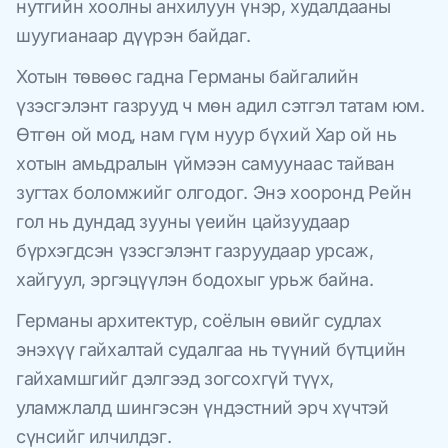
нутгийн хоолны анхилуун үнэр, худалдааны
шуугианаар дүүрэн байдаг.
Хотын төвөөс гадна Германы байгалийн
үзэсгэлэнт газрууд ч мөн адил сэтгэл татам юм.
Өтгөн ой мод, нам гүм нуур бүхий Хар ой нь
хотын амьдралын үймээн самуунаас тайван
зугтах боломжийг олгодог. Энэ хооронд Рейн
гол нь дундад зууны үеийн цайзуудаар
бүрхэгдсэн үзэсгэлэнт газруудаар урсаж,
хайгуул, эргэцүүлэн бодохыг урьж байна.
Германы архитектур, соёлын өвийг судлах
энэхүү гайхалтай судалгаа нь түүний бүтцийн
гайхамшгийг дэлгээд зогсохгүй түүх,
уламжлалд шингэсэн үндэстний эрч хүчтэй
сүнсийг илчилдэг.