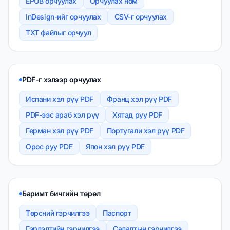
EPUB орчуулах
Орчуулах ном
InDesign-ийг орчуулах
CSV-г орчуулах
TXT файлыг орчуул
PDF-г хэлээр орчуулах
Испани хэл рүү PDF
Франц хэл рүү PDF
PDF-ээс араб хэл рүү
Хятад руу PDF
Герман хэл рүү PDF
Португали хэл рүү PDF
Орос руу PDF
Япон хэл рүү PDF
Баримт бичгийн төрөл
Төрсний гэрчилгээ
Паспорт
Гэрлэлтийн гэрчилгээ
Салалтын гэрчилгээ