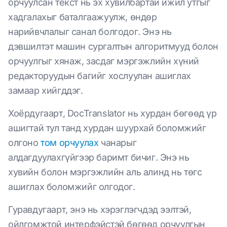
орчуулсан текст нь эх хувилбартай ижил утгыг
хадгалахыг баталгаажуулж, өндөр
нарийвчлалыг санал болгодог. Энэ нь
дэвшилтэт машин сургалтын алгоритмууд болон
орчуулгыг хянаж, засдаг мэргэжлийн хүний
редакторуудын багийг хослуулан ашиглах
замаар хийгддэг.
Хоёрдугаарт, DocTranslator нь хурдан бөгөөд үр
ашигтай тул танд хурдан шуурхай боломжийг
олгоно
том орчуулах
чанарыг
алдагдуулахгүйгээр баримт бичиг. Энэ нь
хувийн болон мэргэжлийн аль алинд нь төгс
ашиглах боломжийг олгодог.
Гуравдугаарт, энэ нь хэрэглэгчдэд ээлтэй,
ойлгомжтой интерфэйстэй бөгөөд орчуулгын