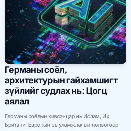
Германы соёл,
архитектурын гайхамшигт
зүйлийг судлах нь: Цогц
аялал
Германы соёлын хивсэнцэр нь Ислам, Их
Британи, Европын өв уламжлалын нөлөөгөөр