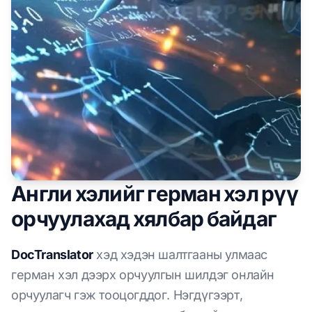
Англи хэлийг герман хэл рүү
орчуулахад хялбар байдаг
DocTranslator
хэд хэдэн шалтгааны улмаас
герман хэл дээрх орчуулгын шилдэг онлайн
орчуулагч гэж тооцогддог. Нэгдүгээрт,