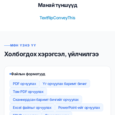
Манай түншүүд
Textflip
ConveyThis
МӨН ҮЗНЭ ҮҮ
Холбогдох хэрэгсэл, үйлчилгээ
Файлын форматууд
PDF орчуулах
Үг орчуулах баримт бичиг
Том PDF орчуулах
Сканнердсан баримт бичгийг орчуулах
Excel файлыг орчуулах
PowerPoint-ийг орчуулах