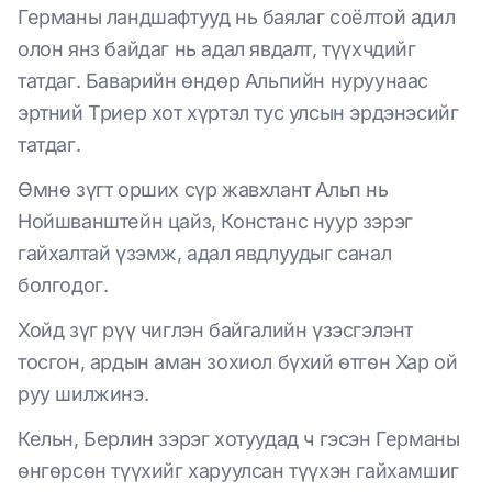
Германы ландшафтууд нь баялаг соёлтой адил
олон янз байдаг нь адал явдалт, түүхчдийг
татдаг. Баварийн өндөр Альпийн нуруунаас
эртний Триер хот хүртэл тус улсын эрдэнэсийг
татдаг.
Өмнө зүгт орших сүр жавхлант Альп нь
Нойшванштейн цайз, Констанс нуур зэрэг
гайхалтай үзэмж, адал явдлуудыг санал
болгодог.
Хойд зүг рүү чиглэн байгалийн үзэсгэлэнт
тосгон, ардын аман зохиол бүхий өтгөн Хар ой
руу шилжинэ.
Кельн, Берлин зэрэг хотуудад ч гэсэн Германы
өнгөрсөн түүхийг харуулсан түүхэн гайхамшиг