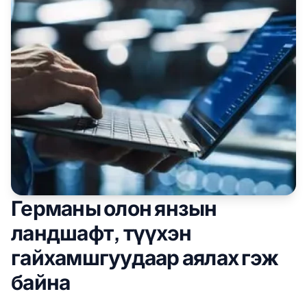
Германы олон янзын
ландшафт, түүхэн
гайхамшгуудаар аялах гэж
байна