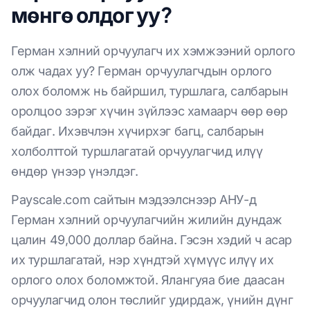
мөнгө олдог уу?
Герман хэлний орчуулагч их хэмжээний орлого
олж чадах уу? Герман орчуулагчдын орлого
олох боломж нь байршил, туршлага, салбарын
оролцоо зэрэг хүчин зүйлээс хамаарч өөр өөр
байдаг. Ихэвчлэн хүчирхэг багц, салбарын
холболттой туршлагатай орчуулагчид илүү
өндөр үнээр үнэлдэг.
Payscale.com сайтын мэдээлснээр АНУ-д
Герман хэлний орчуулагчийн жилийн дундаж
цалин 49,000 доллар байна. Гэсэн хэдий ч асар
их туршлагатай, нэр хүндтэй хүмүүс илүү их
орлого олох боломжтой. Ялангуяа бие даасан
орчуулагчид олон төслийг удирдаж, үнийн дүнг