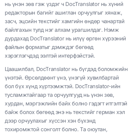
нь үнэн зөв гэж үздэг ч DocTranslator нь хүний
редакторын багийг ашиглан орчуулгыг хянаж,
засч, эцсийн текстийг хамгийн өндөр чанартай
байлгахын тулд нэг алхам урагшилдаг. Нэмж
дурдахад DocTranslator нь илүү өргөн хүрээний
файлын форматыг дэмждэг бөгөөд
хэрэглэгчдэд ээлтэй интерфэйстэй.
Цаашилбал, DocTranslator нь бүгдэд боломжийн
үнэтэй. Өрсөлдөөнт үнэ, үнэгүй хувилбартай
бол бүх хүнд хүртээмжтэй. DocTranslator-ийн
тусламжтайгаар та орчуулгууд нь үнэн зөв,
хурдан, мэргэжлийн байх болно гэдэгт итгэлтэй
байж болох бөгөөд энэ нь текстийг герман хэл
дээр орчуулахыг хүссэн хэн бүхэнд
тохиромжтой сонголт болно. Та оюутан,