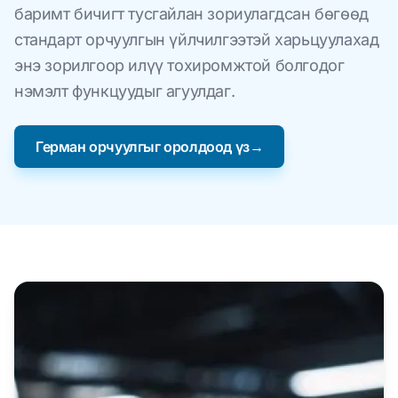
баримт бичигт тусгайлан зориулагдсан бөгөөд
стандарт орчуулгын үйлчилгээтэй харьцуулахад
энэ зорилгоор илүү тохиромжтой болгодог
нэмэлт функцуудыг агуулдаг.
Герман орчуулгыг оролдоод үз→