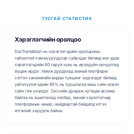
ТУСГАЙ СТАТИСТИК
Хэрэглэгчийн оролцоо
DocTranslation нь хэрэглэгчдийн оролцооны
гайхалтай хэмжүүрүүдээр сайрхдаг бөгөөд анх удаа
хэрэглэгчдийн 80 гаруй хувь нь ирээдүйн орчуулгад
буцаж ирдэг. Нэмж дурдахад манай платформ
сэтгэл ханамжийн өндөр түвшинг хадгалдаг бөгөөд
үйлчлүүлэгчдийн 95% нь туршлагаа маш сайн эсвэл
сайн гэж үнэлдэг. Сессийн дундаж хугацаа өссөөр
байгаа нь ашиглахад хялбар, манай хэрэглэгчид
платформын чанар, найдвартай байдалд итгэх
итгэлийг харуулж байна.