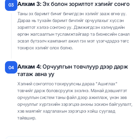
Алхам 3:
Эх болон зорилтот хэлийг сонго
03
Таны эх баримт бичиг бичигдсэн хэлийг зааж өгнө үү.
Дараа нь тухайн баримт бичгийг орчуулахыг хүссэн
зорилтот хэлээ сонгоно уу. Дэмжигдсэн хэлнүүдийн
өргөн жагсаалтын тусламжтайгаар та бизнесийн санал
эсвэл бүтээлч кампанит ажил гэх мэт үзэгчдэдээ төгс
тохирох хэлийг олох болно.
Алхам 4:
Орчуулгын товчлуур дээр дарж
04
татаж авна уу
Хэлний сонголтоо тохируулсны дараа "Ашиглах"
товчийг дарж боловсруулж эхэлнэ. Манай дэвшилтэт
орчуулгын систем таны файл дээр ажиллаж, үнэн зөв
орчуулгыг хүргэхийн зэрэгцээ анхны зохион байгуулалт,
хэв маягийг хадгалахын зэрэгцээ хойш суугаад
тайвшир.