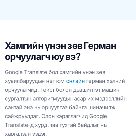
Хамгийн үнэн зөв Герман
орчуулагч юу вэ?
Google Translate бол хамгийн үнэн зөв
хувилбаруудын нэг юм
онлайн
герман хэлний
орчуулагчид. Текст болон дэвшилтэт машин
сургалтын алгоритмуудын асар их мэдээллийн
сантай энэ нь орчуулгаа байнга шинэчилж,
сайжруулдаг. Олон хэрэглэгчид Google
Translate-д хурд, тав тухтай байдлыг нь
харгалзан үздэг.