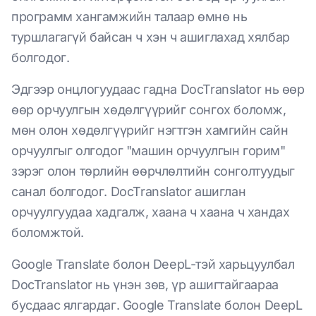
программ хангамжийн талаар өмнө нь
туршлагагүй байсан ч хэн ч ашиглахад хялбар
болгодог.
Эдгээр онцлогуудаас гадна DocTranslator нь өөр
өөр орчуулгын хөдөлгүүрийг сонгох боломж,
мөн олон хөдөлгүүрийг нэгтгэн хамгийн сайн
орчуулгыг олгодог "машин орчуулгын горим"
зэрэг олон төрлийн өөрчлөлтийн сонголтуудыг
санал болгодог. DocTranslator ашиглан
орчуулгуудаа хадгалж, хаана ч хаана ч хандах
боломжтой.
Google Translate болон DeepL-тэй харьцуулбал
DocTranslator нь үнэн зөв, үр ашигтайгаараа
бусдаас ялгардаг. Google Translate болон DeepL