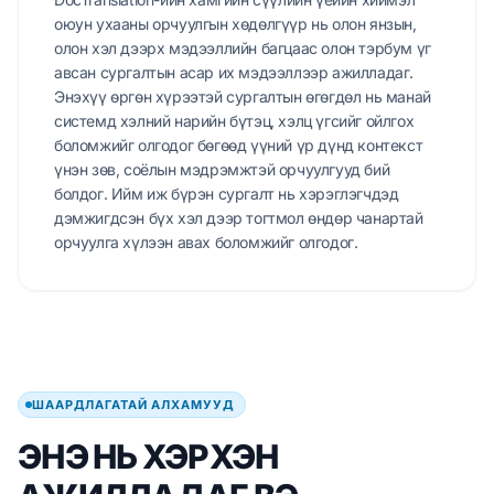
оюун ухааны орчуулгын хөдөлгүүр нь олон янзын,
олон хэл дээрх мэдээллийн багцаас олон тэрбум үг
авсан сургалтын асар их мэдээллээр ажилладаг.
Энэхүү өргөн хүрээтэй сургалтын өгөгдөл нь манай
системд хэлний нарийн бүтэц, хэлц үгсийг ойлгох
боломжийг олгодог бөгөөд үүний үр дүнд контекст
үнэн зөв, соёлын мэдрэмжтэй орчуулгууд бий
болдог. Ийм иж бүрэн сургалт нь хэрэглэгчдэд
дэмжигдсэн бүх хэл дээр тогтмол өндөр чанартай
орчуулга хүлээн авах боломжийг олгодог.
ШААРДЛАГАТАЙ АЛХАМУУД
ЭНЭ НЬ ХЭРХЭН