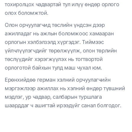
тохиролцох чадвартай тул илүү өндөр орлого
олох боломжтой.
Олон орчуулагчид төслийн үндсэн дээр
ажилладаг нь ажлын боломжоос хамааран
орлогын хэлбэлзэлд хүргэдэг. Тиймээс
үйлчлүүлэгчдийг төрөлжүүлж, олон төрлийн
төслүүдийг хэрэгжүүлэх нь тогтвортой
орлоготой байхын тулд маш чухал юм.
Ерөнхийдөө герман хэлний орчуулагчийн
мэргэжлээр ажиллах нь хэлний өндөр түвшний
мэдлэг, ур чадвар, салбарын туршлага
шаарддаг ч ашигтай ирээдүйг санал болгодог.