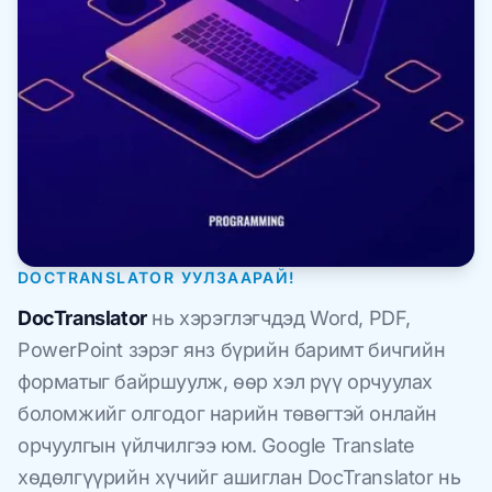
DOCTRANSLATOR УУЛЗААРАЙ!
DocTranslator
нь хэрэглэгчдэд Word, PDF,
PowerPoint зэрэг янз бүрийн баримт бичгийн
форматыг байршуулж, өөр хэл рүү орчуулах
боломжийг олгодог нарийн төвөгтэй онлайн
орчуулгын үйлчилгээ юм. Google Translate
хөдөлгүүрийн хүчийг ашиглан DocTranslator нь