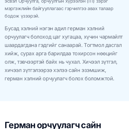
эсвэл Орчуулга, орчуулгын хүрээлэн (ITI) зэрэг
мэргэжлийн байгууллагаас гэрчилгээ авах талаар
бодож үзээрэй.
Бусад хэлний нэгэн адил герман хэлний
орчуулагч болоход цаг хугацаа, хүчин чармайлт
шаардагдана гэдгийг санаарай. Тогтмол дасгал
хийж, сурах арга барилдаа тохирсон нөөцийг
олж, тэвчээртэй байх нь чухал. Хичээл зүтгэл,
хичээл зүтгэлээрээ хэлээ сайн эзэмшиж,
герман хэлний орчуулагч болох боломжтой.
Герман орчуулагч сайн