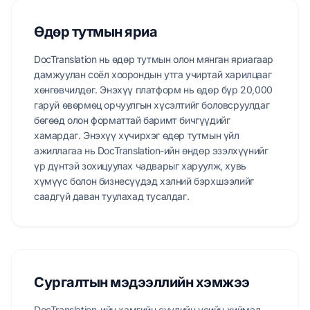
Өдөр тутмын яриа
DocTranslation нь өдөр тутмын олон мянган яриагаар
дамжуулан соёл хоорондын утга учиртай харилцааг
хөнгөвчилдөг. Энэхүү платформ нь өдөр бүр 20,000
гаруй өвөрмөц орчуулгын хүсэлтийг боловсруулдаг
бөгөөд олон форматтай баримт бичгүүдийг
хамардаг. Энэхүү хүчирхэг өдөр тутмын үйл
ажиллагаа нь DocTranslation-ийн өндөр эзэлхүүнийг
үр дүнтэй зохицуулах чадварыг харуулж, хувь
хүмүүс болон бизнесүүдэд хэлний бэрхшээлийг
саадгүй даван туулахад тусалдаг.
Сургалтын мэдээллийн хэмжээ
DocTranslation-ийн хамгийн сүүлийн үеийн хиймэл