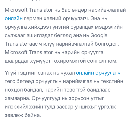
Microsoft Translator нь бас өндөр нарийвчлалтай
онлайн
герман хэлний орчуулагч. Энэ нь
орчуулга хийхдээ гүнзгий суралцах мэдрэлийн
сүлжээг ашигладаг бөгөөд энэ нь Google
Translate-аас ч илүү нарийвчлалтай болгодог.
Microsoft Translator нь нарийн орчуулга
шаарддаг хүмүүст тохиромжтой сонголт юм.
Үгүй гэдгийг санах нь чухал
онлайн орчуулагч
төгс бөгөөд орчуулгын нарийвчлал нь текстийн
нөхцөл байдал, нарийн төвөгтэй байдлаас
хамаарна. Орчуулгууд нь зорьсон утгыг
илэрхийлэхийн тулд засвар уншихыг үргэлж
зөвлөж байна.