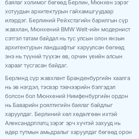
баялаг холимог бөгөөд Берлин, Мюнхен зэрэг
хотуудын архитектурын гайхамшгуудаар
илэрдэг. Берлиний Рейхстагийн барилгын сүр
жавхлан, Мюнхений BMW Welt-ийн модернист
сэтгэл татам байдал нь тус улсын олон янзын
архитектурын ландшафтыг харуулсан бөгөөд
энэ нь түүний түүхэн өв, орчин үеийн алсын
харааг тусгасан байдаг.
Берлинд сүр жавхлант Бранденбургийн хаалга
нь эв нэгдэл, тэсвэр тэвчээрийн бэлгэдэл
болсон бол Мюнхений Нимфенбургийн ордон
нь Баварийн роялтигийн баялаг байдлыг
харуулдаг. Берлиний хөл хөдөлгөөн ихтэй
Александрплатц зэрэг эрч хүчтэй захууд нь
өдөр тутмын амьдралыг харуулдаг бөгөөд орон