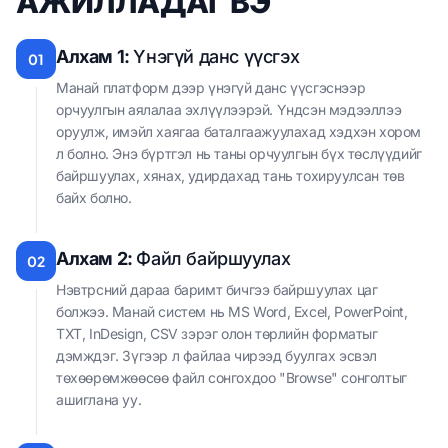
АЖИЛЛАДАГ ВЭ
Алхам 1:
Үнэгүй данс үүсгэх
01
Манай платформ дээр үнэгүй данс үүсгэснээр
орчуулгын аялалаа эхлүүлээрэй. Үндсэн мэдээллээ
оруулж, имэйл хаягаа баталгаажуулахад хэдхэн хором
л болно. Энэ бүртгэл нь таны орчуулгын бүх төслүүдийг
байршуулах, хянах, удирдахад тань тохируулсан төв
байх болно.
Алхам 2:
Файл байршуулах
02
Нэвтрсний дараа баримт бичгээ байршуулах цаг
болжээ. Манай систем нь MS Word, Excel, PowerPoint,
TXT, InDesign, CSV зэрэг олон төрлийн форматыг
дэмждэг. Зүгээр л файлаа чирээд буулгах эсвэл
төхөөрөмжөөсөө файл сонгохдоо "Browse" сонголтыг
ашиглана уу.