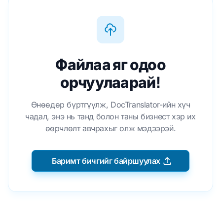
Файлаа яг одоо
орчуулаарай!
Өнөөдөр бүртгүүлж, DocTranslator-ийн хүч
чадал, энэ нь танд болон таны бизнест хэр их
өөрчлөлт авчрахыг олж мэдээрэй.
Баримт бичгийг байршуулах