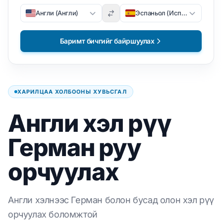
Англи (Англи)
Эспаньол (Испани)
Баримт бичгийг байршуулах
ХАРИЛЦАА ХОЛБООНЫ ХУВЬСГАЛ
Англи хэл рүү
Герман руу
орчуулах
Англи хэлнээс Герман болон бусад олон хэл рүү
орчуулах боломжтой