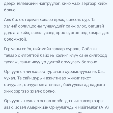
дээрх телевизийн нэвтрүүлэг, кино үзэх зэргээр хийж
болно.
Аль болох герман хэлээр ярьж, сонсож сур. Та
хэлний солилцооны түншүүдийг хайж олох, багштай
дадлага хийх, эсвэл усанд орох сургалтанд хамрагдах
боломжтой.
Германы соёл, нийгмийн талаар суралц. Соёлын
талаар ойлголттой байх нь хэлийг илүү сайн ойлгоход
тусалж, таныг илүү үр дүнтэй орчуулагч болгоно.
Орчуулгын чиглэлээр туршлага хуримтлуулах нь бас
чухал. Та сайн дурын ажилтнаар жижиг текст
орчуулах, орчуулгын агентлаг, байгууллагад дадлага
хийх зэргээр эхэлж болно.
Орчуулгын судлал эсвэл холбогдох чиглэлээр зэрэг
авах, эсвэл Америкийн Орчуулагчдын Нийгэмлэг (ATA)