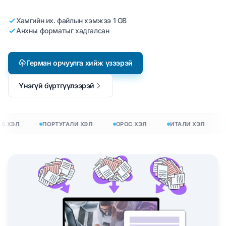
Хамгийн их. файлын хэмжээ 1 GB
Анхны форматыг хадгалсан
Герман орчуулга хийж үзээрэй
Үнэгүй бүртгүүлээрэй
Б ХЭЛ
ПОРТУГАЛИ ХЭЛ
ОРОС ХЭЛ
ИТАЛИ ХЭЛ