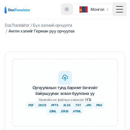
Монгол
Togg
DocTranslator
/
Бүх хэлний орчуулга
/
Англи хэлийг Герман руу орчуулах
Орчуулахын тулд баримт бичгийг
байршуулах эсвэл буулгана уу
Хамгийн их файлын хэмжээ.
1 ГБ
.PDF
.DOCX
.PPTX
.XLSX
.TXT
.JPG
.PNG
.IDML
.EPUB
.HTML