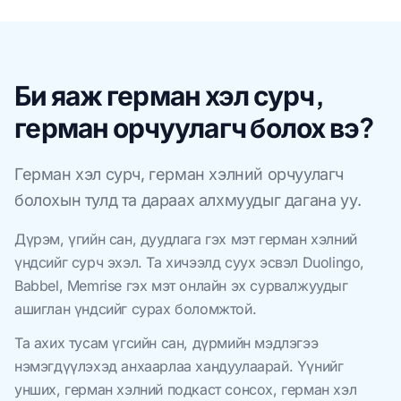
Би яаж герман хэл сурч,
герман орчуулагч болох вэ?
Герман хэл сурч, герман хэлний орчуулагч
болохын тулд та дараах алхмуудыг дагана уу.
Дүрэм, үгийн сан, дуудлага гэх мэт герман хэлний
үндсийг сурч эхэл. Та хичээлд суух эсвэл Duolingo,
Babbel, Memrise гэх мэт онлайн эх сурвалжуудыг
ашиглан үндсийг сурах боломжтой.
Та ахих тусам үгсийн сан, дүрмийн мэдлэгээ
нэмэгдүүлэхэд анхаарлаа хандуулаарай. Үүнийг
унших, герман хэлний подкаст сонсох, герман хэл