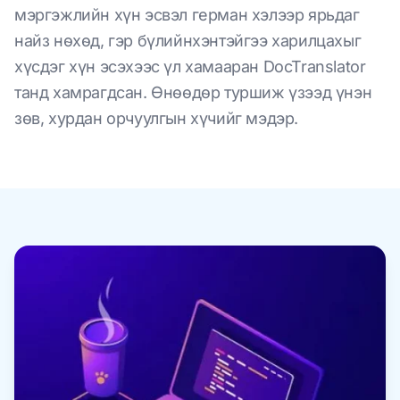
мэргэжлийн хүн эсвэл герман хэлээр ярьдаг
найз нөхөд, гэр бүлийнхэнтэйгээ харилцахыг
хүсдэг хүн эсэхээс үл хамааран DocTranslator
танд хамрагдсан. Өнөөдөр туршиж үзээд үнэн
зөв, хурдан орчуулгын хүчийг мэдэр.