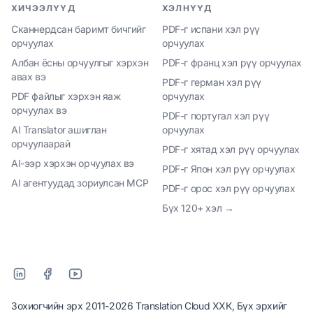
ХИЧЭЭЛҮҮД
ХЭЛНҮҮД
Сканнердсан баримт бичгийг
PDF-г испани хэл рүү
орчуулах
орчуулах
Албан ёсны орчуулгыг хэрхэн
PDF-г франц хэл рүү орчуулах
авах вэ
PDF-г герман хэл рүү
PDF файлыг хэрхэн яаж
орчуулах
орчуулах вэ
PDF-г португал хэл рүү
AI Translator ашиглан
орчуулах
орчуулаарай
PDF-г хятад хэл рүү орчуулах
AI-ээр хэрхэн орчуулах вэ
PDF-г Япон хэл рүү орчуулах
AI агентуудад зориулсан MCP
PDF-г орос хэл рүү орчуулах
Бүх 120+ хэл →
Зохиогчийн эрх 2011-2026 Translation Cloud ХХК, Бүх эрхийг