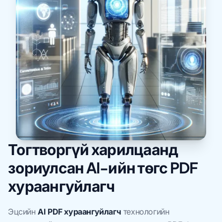
Тогтворгүй харилцаанд
зориулсан AI-ийн төгс PDF
хураангуйлагч
Эцсийн
AI PDF хураангуйлагч
технологийн