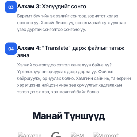
Алхам 3:
Хэлүүдийг сонго
03
Баримт бичгийн эх хэлийг сонгоод зорилтот хэлээ
сонгоно уу. Хэлийг бичнэ үү, эсвэл манай цуглуулгаас
үзэх дуртай сонголтоо сонгоно уу.
Алхам 4:
"Translate" дарж файлыг татаж
04
авна
Хэлний сонголтдоо сэтгэл хангалуун байна уу?
Үргэлжлүүлэн орчуулах дээр дарна уу. Файлыг
байршуулж, орчуулах болно. Хамгийн сайн нь, та өөрийн
хэрэгцээнд нийцсэн үнэн зөв орчуулгыг хадгалахын
зэрэгцээ эх хэл, хэв маягтай байх болно.
Манай Түншүүд