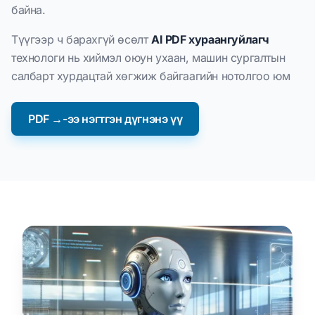
байна.
Түүгээр ч барахгүй өсөлт
AI PDF хураангуйлагч
технологи нь хиймэл оюун ухаан, машин сургалтын
салбарт хурдацтай хөгжиж байгаагийн нотолгоо юм
PDF →-ээ нэгтгэн дүгнэнэ үү