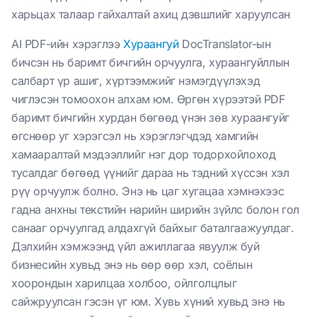
харьцах талаар гайхалтай ахиц дэвшлийг харуулсан
AI PDF-ийн хэрэглээ
Хураангуй
DocTranslator-ын
бичсэн нь баримт бичгийн орчуулга, хураангуйллын
салбарт үр ашиг, хүртээмжийг нэмэгдүүлэхэд
чиглэсэн томоохон алхам юм. Өргөн хүрээтэй PDF
баримт бичгийн хурдан бөгөөд үнэн зөв хураангуйг
өгснөөр уг хэрэгсэл нь хэрэглэгчдэд хамгийн
хамааралтай мэдээллийг нэг дор тодорхойлоход
тусалдаг бөгөөд үүнийг дараа нь тэдний хүссэн хэл
рүү орчуулж болно. Энэ нь цаг хугацаа хэмнэхээс
гадна анхны текстийн нарийн ширийн зүйлс болон гол
санааг орчуулгад алдахгүй байхыг баталгаажуулдаг.
Дэлхийн хэмжээнд үйл ажиллагаа явуулж буй
бизнесийн хувьд энэ нь өөр өөр хэл, соёлын
хоорондын харилцаа холбоо, ойлголцлыг
сайжруулсан гэсэн үг юм. Хувь хүний хувьд энэ нь