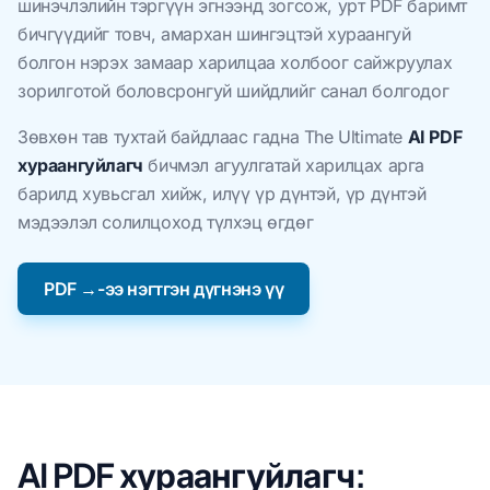
шинэчлэлийн тэргүүн эгнээнд зогсож, урт PDF баримт
бичгүүдийг товч, амархан шингэцтэй хураангуй
болгон нэрэх замаар харилцаа холбоог сайжруулах
зорилготой боловсронгуй шийдлийг санал болгодог
Зөвхөн тав тухтай байдлаас гадна The Ultimate
AI PDF
хураангуйлагч
бичмэл агуулгатай харилцах арга
барилд хувьсгал хийж, илүү үр дүнтэй, үр дүнтэй
мэдээлэл солилцоход түлхэц өгдөг
PDF →-ээ нэгтгэн дүгнэнэ үү
AI PDF хураангуйлагч: