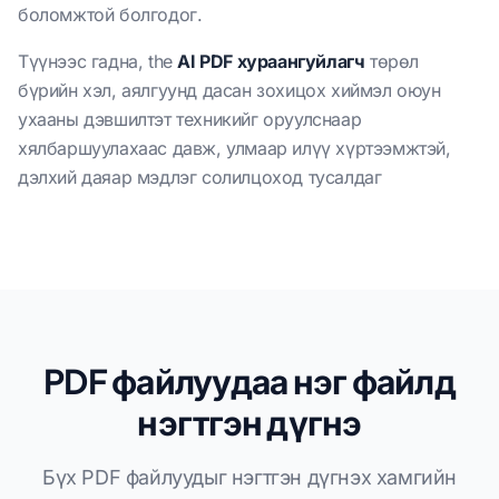
боломжтой болгодог.
Түүнээс гадна, the
AI PDF хураангуйлагч
төрөл
бүрийн хэл, аялгуунд дасан зохицох хиймэл оюун
ухааны дэвшилтэт техникийг оруулснаар
хялбаршуулахаас давж, улмаар илүү хүртээмжтэй,
дэлхий даяар мэдлэг солилцоход тусалдаг
PDF файлуудаа нэг файлд
нэгтгэн дүгнэ
Бүх PDF файлуудыг нэгтгэн дүгнэх хамгийн