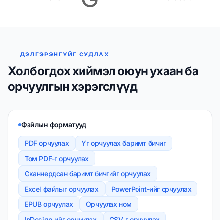
ДЭЛГЭРЭНГҮЙГ СУДЛАХ
Холбогдох хиймэл оюун ухаан ба
орчуулгын хэрэгслүүд
Файлын форматууд
PDF орчуулах
Үг орчуулах баримт бичиг
Том PDF-г орчуулах
Сканнердсан баримт бичгийг орчуулах
Excel файлыг орчуулах
PowerPoint-ийг орчуулах
EPUB орчуулах
Орчуулах ном
InDesign-ийг орчуулах
CSV-г орчуулах