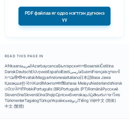
PDF файлаа яг одоо нэгтгэн дүгнэнэ
үү
READ THIS PAGE IN
Afrikaans
العربية
Azərbaycanca
Български
বাংলা
Bosanski
Čeština
Dansk
Deutsch
Ελληνικά
Español
Eesti
فارسی
Suomi
Français
ગુજરાતી
עברית
हिन्दी
Hrvatski
Magyar
Indonesia
Italiano
日本語
Basa Jawa
Қазақша
한국어
Kurdî
Монгол
मराठी
Bahasa Melayu
Nederlands
Norsk
ଓଡିଆ
ਪੰਜਾਬੀ
Polski
Português (BR)
Português (PT)
Română
Русский
Slovenčina
Slovenščina
Shqip
Српски
Svenska
தமிழ்
తెలుగు
ภาษาไทย
Türkmenler
Tagalog
Türkçe
Українська
اردو
Tiếng Việt
中文 (简体)
中文 (繁體)