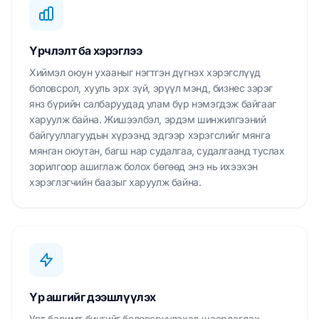
Үрчлэлт ба хэрэглээ
Хиймэл оюун ухааныг нэгтгэн дүгнэх хэрэгслүүд
боловсрол, хууль эрх зүй, эрүүл мэнд, бизнес зэрэг
янз бүрийн салбаруудад улам бүр нэмэгдэж байгааг
харуулж байна. Жишээлбэл, эрдэм шинжилгээний
байгууллагуудын хүрээнд эдгээр хэрэгслийг мянга
мянган оюутан, багш нар судалгаа, судалгаанд туслах
зорилгоор ашиглаж болох бөгөөд энэ нь ихээхэн
хэрэглэгчийн баазыг харуулж байна.
Үр ашгийг дээшлүүлэх
Урт баримт бичгийг боловсруулахад шаардагдах