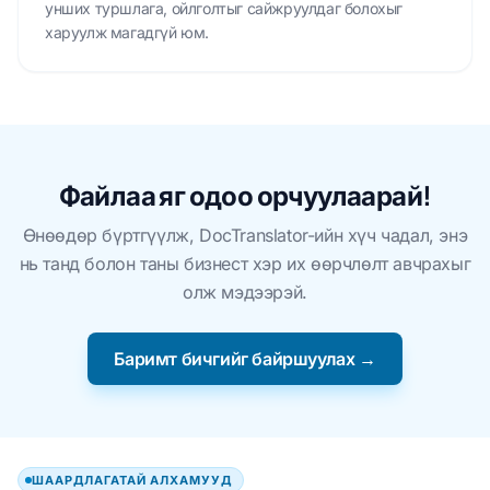
унших туршлага, ойлголтыг сайжруулдаг болохыг
харуулж магадгүй юм.
Файлаа яг одоо орчуулаарай!
Өнөөдөр бүртгүүлж, DocTranslator-ийн хүч чадал, энэ
нь танд болон таны бизнест хэр их өөрчлөлт авчрахыг
олж мэдээрэй.
Баримт бичгийг байршуулах →
ШААРДЛАГАТАЙ АЛХАМУУД