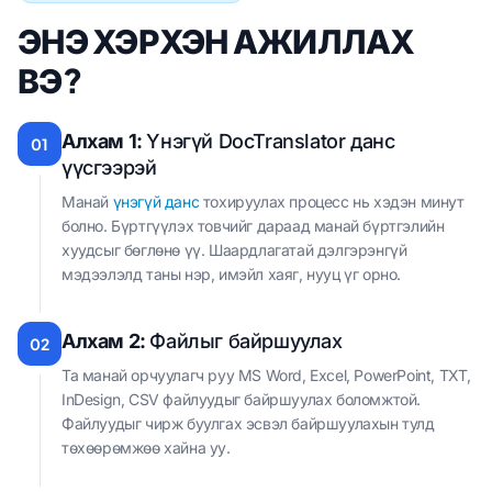
ЭНЭ ХЭРХЭН АЖИЛЛАХ
ВЭ?
Алхам 1:
Үнэгүй DocTranslator данс
01
үүсгээрэй
Манай
үнэгүй данс
тохируулах процесс нь хэдэн минут
болно. Бүртгүүлэх товчийг дараад манай бүртгэлийн
хуудсыг бөглөнө үү. Шаардлагатай дэлгэрэнгүй
мэдээлэлд таны нэр, имэйл хаяг, нууц үг орно.
Алхам 2:
Файлыг байршуулах
02
Та манай орчуулагч руу MS Word, Excel, PowerPoint, TXT,
InDesign, CSV файлуудыг байршуулах боломжтой.
Файлуудыг чирж буулгах эсвэл байршуулахын тулд
төхөөрөмжөө хайна уу.