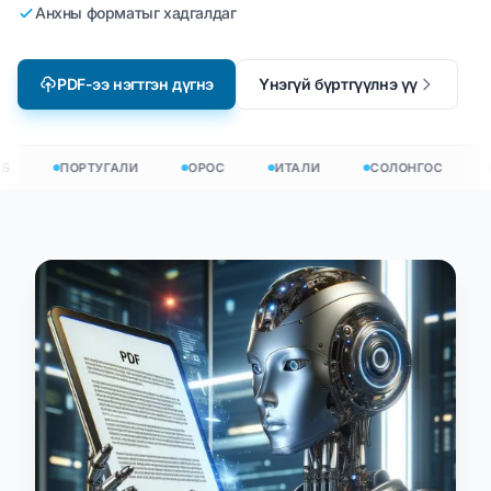
Анхны форматыг хадгалдаг
PDF-ээ нэгтгэн дүгнэ
Үнэгүй бүртгүүлнэ үү
Б
ПОРТУГАЛИ
ОРОС
ИТАЛИ
СОЛОНГОС