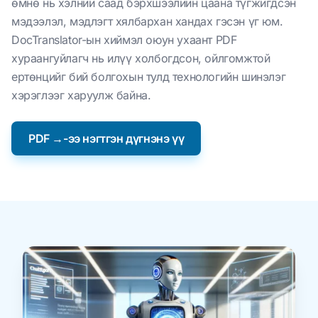
өмнө нь хэлний саад бэрхшээлийн цаана түгжигдсэн
мэдээлэл, мэдлэгт хялбархан хандах гэсэн үг юм.
DocTranslator-ын хиймэл оюун ухаант PDF
хураангуйлагч нь илүү холбогдсон, ойлгомжтой
ертөнцийг бий болгохын тулд технологийн шинэлэг
хэрэглээг харуулж байна.
PDF →-ээ нэгтгэн дүгнэнэ үү