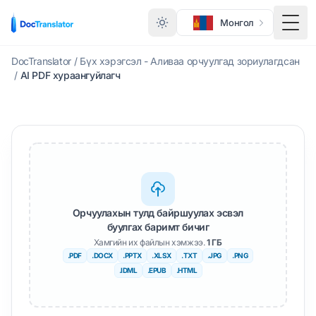
Монгол
Нүдн
DocTranslator
/
Бүх хэрэгсэл - Аливаа орчуулгад зориулагдсан
/
AI PDF хураангуйлагч
Орчуулахын тулд байршуулах эсвэл
буулгах баримт бичиг
Хамгийн их файлын хэмжээ.
1 ГБ
.PDF
.DOCX
.PPTX
.XLSX
.TXT
.JPG
.PNG
.IDML
.EPUB
.HTML