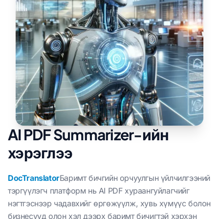
AI PDF Summarizer-ийн
хэрэглээ
DocTranslator
Баримт бичгийн орчуулгын үйлчилгээний
тэргүүлэгч платформ нь AI PDF хураангуйлагчийг
нэгтгэснээр чадавхийг өргөжүүлж, хувь хүмүүс болон
бизнесүүд олон хэл дээрх баримт бичигтэй хэрхэн