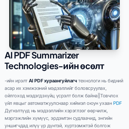
AI PDF Summarizer
Technologies-ийн өсөлт
-ийн ирэлт
AI PDF хураангуйлагч
технологи нь бидний
асар их хэмжээний мэдээллийг боловсруулах,
ойлгоход мэдэгдэхүйц үсрэлт болж байна||Товчлох
үйл явцыг автоматжуулснаар хиймэл оюун ухаан
PDF
Дүгнэлтүүд нь мэдээллийн хэрэглээг өөрчилж,
мэргэжлийн хүмүүс, эрдэмтэн судлаачид, энгийн
уншигчдад илүү үр дүнтэй, хүртээмжтэй болгож