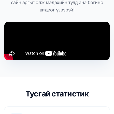
сайн аргыг олж мэдэхийн тулд энэ богино
видеог үзээрэй!
Тусгай статистик