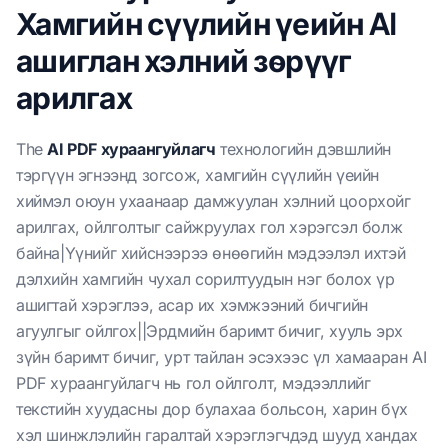
Хамгийн сүүлийн үеийн AI
ашиглан хэлний зөрүүг
арилгах
The
AI PDF хураангуйлагч
технологийн дэвшлийн
тэргүүн эгнээнд зогсож, хамгийн сүүлийн үеийн
хиймэл оюун ухаанаар дамжуулан хэлний цоорхойг
арилгах, ойлголтыг сайжруулах гол хэрэгсэл болж
байна|Үүнийг хийснээрээ өнөөгийн мэдээлэл ихтэй
дэлхийн хамгийн чухал сорилтуудын нэг болох үр
ашигтай хэрэглээ, асар их хэмжээний бичгийн
агуулгыг ойлгох||Эрдмийн баримт бичиг, хууль эрх
зүйн баримт бичиг, урт тайлан эсэхээс үл хамааран AI
PDF хураангуйлагч нь гол ойлголт, мэдээллийг
текстийн хуудасны дор булахаа больсон, харин бүх
хэл шинжлэлийн гаралтай хэрэглэгчдэд шууд хандах