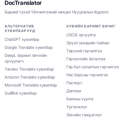
DocTranslator
Бидний тухай
·
Үйлчилгээний нөхцөл
·
Нууцлалын бодлого
АЛЬТЕРНАТИВ
ХУВИЙН БАРИМТ БИЧИГ
ХУВИЛБАРУУД
USCIS орчуулга
ChatGPT хувилбар
Эрүүл мэндийн тайлан
Google Translate хувилбар
Төрсний гэрчилгээ
DeepL баримт бичгийн
Гэрлэлтийн баталгаа
орчуулагч
Гэр бүл салалтын гэрчилгээ
Yandex Translate хувилбар
Нас барсны гэрчилгээ
Amazon Translate хувилбар
Паспорт
Microsoft Translate хувилбар
Диплом
QuillBot хувилбар
Банкны хуулга
Үргэлжлэл
Эмчийн тэмдэглэл