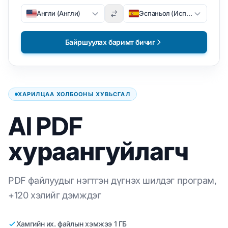
Англи (Англи)
Эспаньол (Испани)
Байршуулах баримт бичиг
ХАРИЛЦАА ХОЛБООНЫ ХУВЬСГАЛ
AI PDF
хураангуйлагч
PDF файлуудыг нэгтгэн дүгнэх шилдэг програм,
+120 хэлийг дэмждэг
Хамгийн их. файлын хэмжээ 1 ГБ