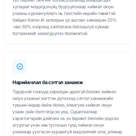
хугацааг мэдэгдэхүйц бууруулснаар хиймэл оюун
ухааны хураангуйлагч нь текстийн нарийн төвөгтэй
байдал болон AI загварын үр ашгаас хамааран 20%
-иас 50% хооронд хэлбэлзэж болзошгүй хувиар
бүтээмжийг нэмэгдүүлэх боломжтой.
Нарийвчлал ба сэтгэл ханамж
Тодорхой тоонууд харилцан адилгүй боловч хиймэл
оюун ухааныг нэгтгэн дүгнэхэд сэтгэл ханамжийн
түвшин өндөр байж болно, ялангуяа хиймэл оюун
ухаан сайн бэлтгэгдсэн үед. Судалгаагаар
хэрэглэгчдийн дийлэнх нь эх баримт бичгийн үндсэн
агуулгыг үнэн зөв тусгахын тулд хиймэл оюун
ухаанаар үүсгэсэн хураангуй мэдээллийг олж, улмаар