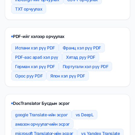
TXT орчуулах
PDF-ийг хэлээр орчуулах
Испани хэл рүү PDF
Франц хэл рүү PDF
PDF-аас араб хэл рүү
Хятад руу PDF
Герман хэл рүү PDF
Португали хэл рүү PDF
Орос руу PDF
Япон хэл рүү PDF
DocTranslator Бусдын эсрэг
google Translate-ийн эсрэг
vs DeepL
амазон орчуулагчийн эсрэг
microsoft Translator-ийн эсрэг
vs Yandex Translate