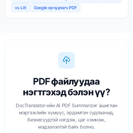
vs Lilt
Google орчуулагч PDF
PDF файлуудаа
нэгтгэхэд бэлэн үү?
DocTranslator-ийн AI PDF Summarizer ашиглан
мэргэжлийн хүмүүс, эрдэмтэн судлаачид,
бизнесүүдтэй нэгдэж, цаг хэмнэж,
мэдээлэлтэй байх болно.