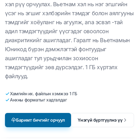
хэл рүү орчуулах. Вьетнам хэл нь нэг эгшгийн
үсэг нь эгшиг хэлбэрийн тэмдэг болон аялгууны
тэмдгийг хоёуланг нь агуулж, ana эсвэл -тай
адил тэмдэгтүүдийг үүсгэдэг овоолсон
диакритикийг ашигладаг. Гаралт нь Вьетнамын
Юникод бүрэн дэмжлэгтэй фонтуудыг
ашигладаг тул урьдчилан зохиосон
тэмдэгтүүдийг зөв дүрсэлдэг. 1 ГБ хүртэлх
файлууд.
Хамгийн их. файлын хэмжээ 1 ГБ
Анхны форматыг хадгалдаг
Баримт бичгийг орчуул
Үнэгүй бүртгүүлнэ үү