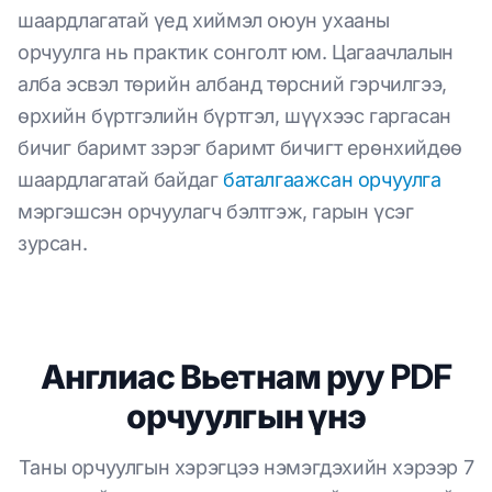
шаардлагатай үед хиймэл оюун ухааны
орчуулга нь практик сонголт юм. Цагаачлалын
алба эсвэл төрийн албанд төрсний гэрчилгээ,
өрхийн бүртгэлийн бүртгэл, шүүхээс гаргасан
бичиг баримт зэрэг баримт бичигт ерөнхийдөө
шаардлагатай байдаг
баталгаажсан орчуулга
мэргэшсэн орчуулагч бэлтгэж, гарын үсэг
зурсан.
Англиас Вьетнам руу PDF
орчуулгын үнэ
Таны орчуулгын хэрэгцээ нэмэгдэхийн хэрээр 7