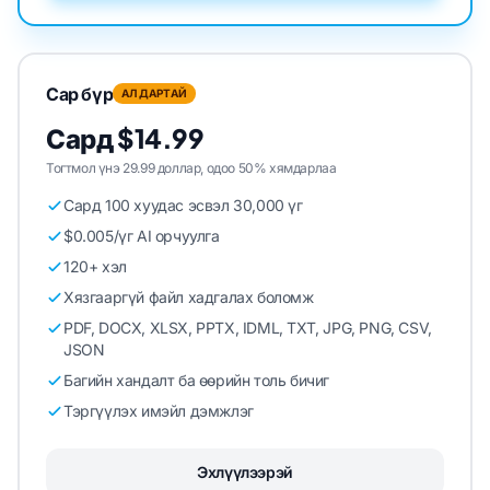
Сар бүр
АЛДАРТАЙ
Сард $14.99
Тогтмол үнэ 29.99 доллар, одоо 50% хямдарлаа
Сард 100 хуудас эсвэл 30,000 үг
$0.005/үг AI орчуулга
120+ хэл
Хязгааргүй файл хадгалах боломж
PDF, DOCX, XLSX, PPTX, IDML, TXT, JPG, PNG, CSV,
JSON
Багийн хандалт ба өөрийн толь бичиг
Тэргүүлэх имэйл дэмжлэг
Эхлүүлээрэй