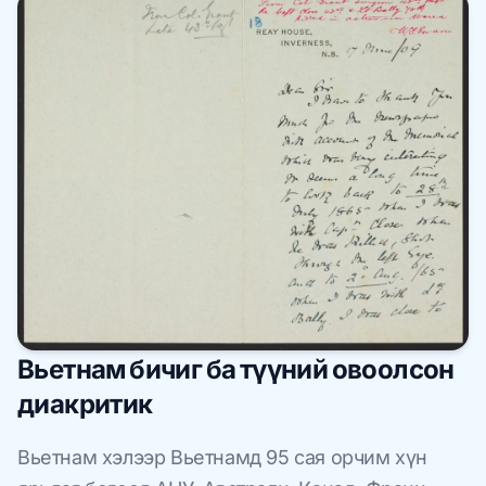
Вьетнам бичиг ба түүний овоолсон
диакритик
Вьетнам хэлээр Вьетнамд 95 сая орчим хүн