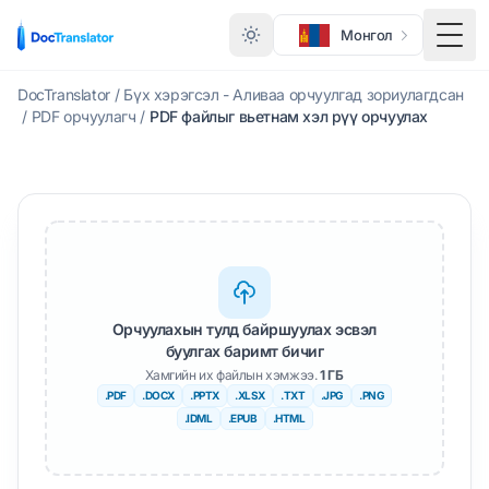
Монгол
Нүдн
DocTranslator
/
Бүх хэрэгсэл - Аливаа орчуулгад зориулагдсан
/
PDF орчуулагч
/
PDF файлыг вьетнам хэл рүү орчуулах
Орчуулахын тулд байршуулах эсвэл
буулгах баримт бичиг
Хамгийн их файлын хэмжээ.
1 ГБ
.PDF
.DOCX
.PPTX
.XLSX
.TXT
.JPG
.PNG
.IDML
.EPUB
.HTML