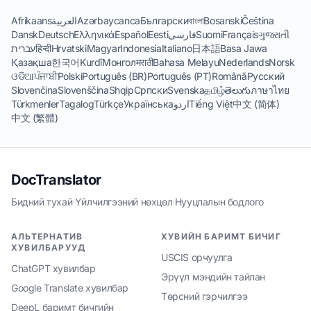
Afrikaans
العربية
Azərbaycanca
Български
বাংলা
Bosanski
Čeština
Dansk
Deutsch
Ελληνικά
Español
Eesti
فارسی
Suomi
Français
ગુજરાતી
עברית
हिन्दी
Hrvatski
Magyar
Indonesia
Italiano
日本語
Basa Jawa
Қазақша
한국어
Kurdî
Монгол
मराठी
Bahasa Melayu
Nederlands
Norsk
ଓଡିଆ
ਪੰਜਾਬੀ
Polski
Português (BR)
Português (PT)
Română
Русский
Slovenčina
Slovenščina
Shqip
Српски
Svenska
தமிழ்
తెలుగు
ภาษาไทย
Türkmenler
Tagalog
Türkçe
Українська
اردو
Tiếng Việt
中文 (简体)
中文 (繁體)
DocTranslator
Бидний тухай
·
Үйлчилгээний нөхцөл
·
Нууцлалын бодлого
АЛЬТЕРНАТИВ
ХУВИЙН БАРИМТ БИЧИГ
ХУВИЛБАРУУД
USCIS орчуулга
ChatGPT хувилбар
Эрүүл мэндийн тайлан
Google Translate хувилбар
Төрсний гэрчилгээ
DeepL баримт бичгийн