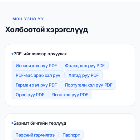
МӨН ҮЗНЭ ҮҮ
Холбоотой хэрэгслүүд
PDF-ийг хэлээр орчуулах
Испани хэл рүү PDF
Франц хэл рүү PDF
PDF-аас араб хэл рүү
Хятад руу PDF
Герман хэл рүү PDF
Португали хэл рүү PDF
Орос руу PDF
Япон хэл рүү PDF
Баримт бичгийн төрлүүд
Төрсний гэрчилгээ
Паспорт