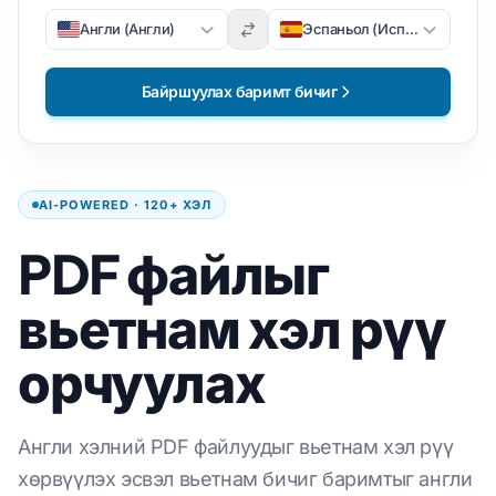
Англи (Англи)
Эспаньол (Испани)
Байршуулах баримт бичиг
AI-POWERED · 120+ ХЭЛ
PDF файлыг
вьетнам хэл рүү
орчуулах
Англи хэлний PDF файлуудыг вьетнам хэл рүү
хөрвүүлэх эсвэл вьетнам бичиг баримтыг англи