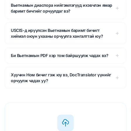
Вьетнамын диаспора нийгэмлэгүүд ихэвчлэн ямар
баримт бичгийг орчуулдаг вэ?
USCIS-д ирүүлсэн Вьетнамын баримт бичигт
хиймэл оюун ухааны орчуулга хангалттай юу?
Би Вьетнамын PDF хэр том байршуулж чадах вэ?
Хуучин Ном бичиг гэж юу вэ, DocTranslator үүнийг
орчуулж чадах уу?