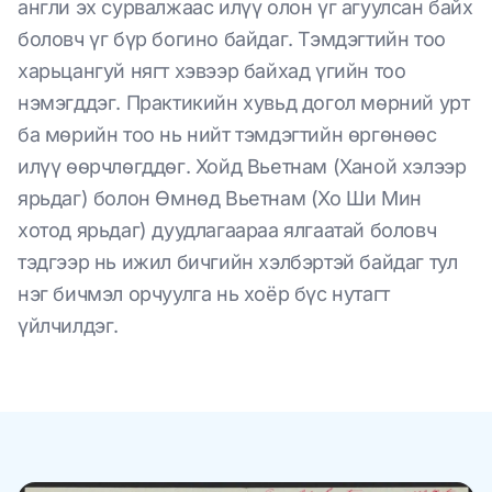
англи эх сурвалжаас илүү олон үг агуулсан байх
боловч үг бүр богино байдаг. Тэмдэгтийн тоо
харьцангуй нягт хэвээр байхад үгийн тоо
нэмэгддэг. Практикийн хувьд догол мөрний урт
ба мөрийн тоо нь нийт тэмдэгтийн өргөнөөс
илүү өөрчлөгддөг. Хойд Вьетнам (Ханой хэлээр
ярьдаг) болон Өмнөд Вьетнам (Хо Ши Мин
хотод ярьдаг) дуудлагаараа ялгаатай боловч
тэдгээр нь ижил бичгийн хэлбэртэй байдаг тул
нэг бичмэл орчуулга нь хоёр бүс нутагт
үйлчилдэг.