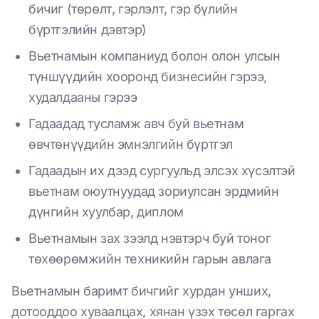
бичиг (төрөлт, гэрлэлт, гэр бүлийн
бүртгэлийн дэвтэр)
Вьетнамын компаниуд болон олон улсын
түншүүдийн хооронд бизнесийн гэрээ,
худалдааны гэрээ
Гадаадад тусламж авч буй вьетнам
өвчтөнүүдийн эмнэлгийн бүртгэл
Гадаадын их дээд сургуульд элсэх хүсэлтэй
вьетнам оюутнуудад зориулсан эрдмийн
дүнгийн хуулбар, диплом
Вьетнамын зах зээлд нэвтэрч буй тоног
төхөөрөмжийн техникийн гарын авлага
Вьетнамын баримт бичгийг хурдан унших,
дотооддоо хуваалцах, хянан үзэх төсөл гаргах