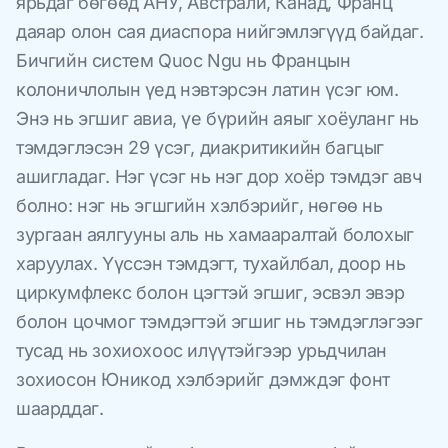
ярьдаг бөгөөд АНУ, Австрали, Канад, Франц
даяар олон сая диаспора нийгэмлэгүүд байдаг.
Бичгийн систем Quoc Ngu нь Францын
колоничлолын үед нэвтэрсэн латин үсэг юм.
Энэ нь эгшиг авиа, үе бүрийн аяыг хоёуланг нь
тэмдэглэсэн 29 үсэг, диакритикийн багцыг
ашигладаг. Нэг үсэг нь нэг дор хоёр тэмдэг авч
болно: нэг нь эгшгийн хэлбэрийг, нөгөө нь
зургаан аялгууны аль нь хамааралтай болохыг
харуулах. Үүссэн тэмдэгт, тухайлбал, доор нь
циркумфлекс болон цэгтэй эгшиг, эсвэл эвэр
болон цочмог тэмдэгтэй эгшиг нь тэмдэглэгээг
тусад нь зохиохоос илүүтэйгээр урьдчилан
зохиосон Юникод хэлбэрийг дэмждэг фонт
шаарддаг.