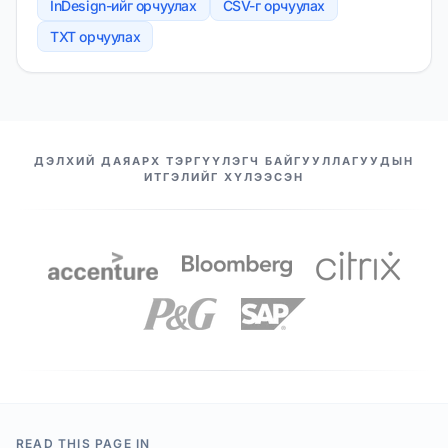
InDesign-ийг орчуулах
CSV-г орчуулах
TXT орчуулах
МАНАЙ ТҮНШҮҮД
ДЭЛХИЙ ДАЯАРХ ТЭРГҮҮЛЭГЧ БАЙГУУЛЛАГУУДЫН
ИТГЭЛИЙГ ХҮЛЭЭСЭН
READ THIS PAGE IN