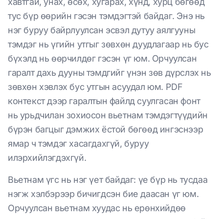
хавтгай, унах, өсөх, хугарах, хүнд, хурц бөгөөд
тус бүр өөрийн гэсэн тэмдэгтэй байдаг. Энэ нь
нэг буруу байрлуулсан эсвэл дутуу аялгууны
тэмдэг нь үгийн утгыг зөвхөн дуудлагаар нь бус
бүхэлд нь өөрчилдөг гэсэн үг юм. Орчуулсан
гаралт дахь дууны тэмдгийг үнэн зөв дүрслэх нь
зөвхөн хэвлэх бус утгын асуудал юм. PDF
контекст дээр гаралтын файлд суулгасан фонт
нь урьдчилан зохиосон вьетнам тэмдэгтүүдийн
бүрэн багцыг дэмжих ёстой бөгөөд ингэснээр
ямар ч тэмдэг хасагдахгүй, буруу
илэрхийлэгдэхгүй.
Вьетнам үгс нь нэг үет байдаг: үе бүр нь тусдаа
нэгж хэлбэрээр бичигдсэн бие даасан үг юм.
Орчуулсан вьетнам хуудас нь ерөнхийдөө