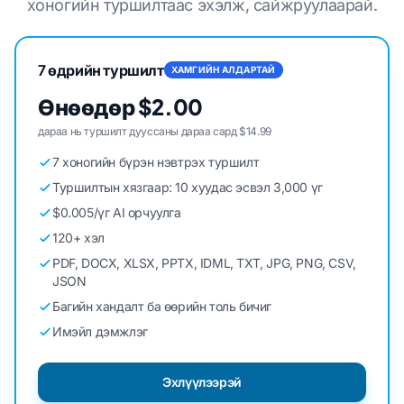
хоногийн туршилтаас эхэлж, сайжруулаарай.
7 өдрийн туршилт
ХАМГИЙН АЛДАРТАЙ
Өнөөдөр $2.00
дараа нь туршилт дууссаны дараа сард $14.99
7 хоногийн бүрэн нэвтрэх туршилт
Туршилтын хязгаар: 10 хуудас эсвэл 3,000 үг
$0.005/үг AI орчуулга
120+ хэл
PDF, DOCX, XLSX, PPTX, IDML, TXT, JPG, PNG, CSV,
JSON
Багийн хандалт ба өөрийн толь бичиг
Имэйл дэмжлэг
Эхлүүлээрэй