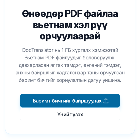
Өнөөдөр PDF файлаа
вьетнам хэл рүү
орчуулаарай
DocTranslator нь 1 ГБ хүртэлх хэмжээтэй
Вьетнам PDF файлуудыг боловсруулж,
давхарласан ялгах тэмдэг, өнгөний тэмдэг,
анхны байршлыг хадгалснаар таны орчуулсан
баримт бичгийг зориулалтын дагуу уншина.
Баримт бичгийг байршуулах
Үнийг үзэх