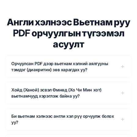
Англи хэлнээс Вьетнам руу
PDF орчуулгын түгээмэл
асуулт
Орчуулсан PDF дээр вьетнам хэлний аялгууны
тэмдэг (диакритик) зөв харагдах уу?
Хойд (Ханой) эсвэл Өмнөд (Хо Чи Мин хот)
вьетнамчууд хэрэглэж байна уу?
Би вьетнам хэлнээс англи хэл рүү орчуулж болох
уу?