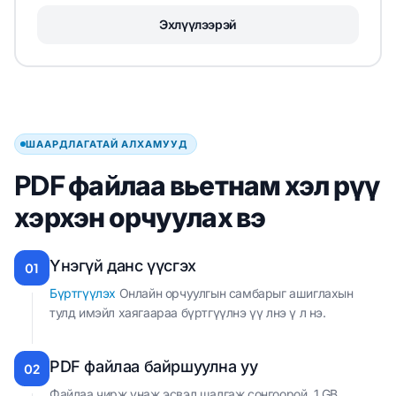
Эхлүүлээрэй
ШААРДЛАГАТАЙ АЛХАМУУД
PDF файлаа вьетнам хэл рүү
хэрхэн орчуулах вэ
Үнэгүй данс үүсгэх
01
Бүртгүүлэх
Онлайн орчуулгын самбарыг ашиглахын
тулд имэйл хаягаараа бүртгүүлнэ үү лнэ ү л нэ.
PDF файлаа байршуулна уу
02
Файлаа чирж унаж эсвэл шалгаж сонгоорой. 1 GB