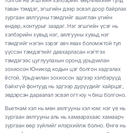
толгой нь эгшгийн хэлбэрийг өөрчлөхийн тулд
таван тэмдэг, эгшгийн дээр эсвэл доор байрлах
зургаан аялгууны тэмдгийг ашиглан үгийн
өндөр, контурыг заадаг. Нэг эгшгийн үсэг нь
хэлбэрийн хувьд нэг, аялгууны хувьд нэг
тэмдгийг нэгэн зэрэг авч явах боломжтой тул
үүссэн тэмдэгтийг давхарласан нэгтгэх
тэмдэгээс цуглуулахын оронд урьдчилан
зохиосон Юникод кодын цэг болгон хадгалах
ёстой. Урьдчилан зохиосон эдгээр хэлбэрүүд
байхгүй фонтууд нь эдгээр дүрүүдийг хайрцаг,
эвдэрсэн дараалал эсвэл огт юу ч биш болгоно.
Вьетнам хэл нь мөн аялгууны хэл юм: нэг үе нь
зургаан аялгууны аль нь хамаарахаас хамаарч
зургаан өөр зүйлийг илэрхийлж болно. Өнгө нь