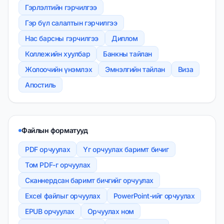
Гэрлэлтийн гэрчилгээ
Гэр бүл салалтын гэрчилгээ
Нас барсны гэрчилгээ
Диплом
Коллежийн хуулбар
Банкны тайлан
Жолоочийн үнэмлэх
Эмнэлгийн тайлан
Виза
Апостиль
Файлын форматууд
PDF орчуулах
Үг орчуулах баримт бичиг
Том PDF-г орчуулах
Сканнердсан баримт бичгийг орчуулах
Excel файлыг орчуулах
PowerPoint-ийг орчуулах
EPUB орчуулах
Орчуулах ном