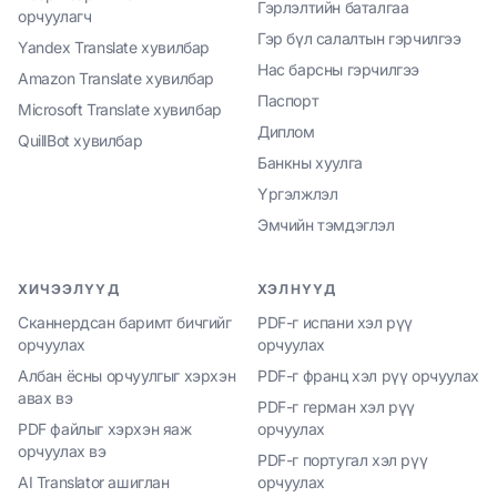
Гэрлэлтийн баталгаа
орчуулагч
Гэр бүл салалтын гэрчилгээ
Yandex Translate хувилбар
Нас барсны гэрчилгээ
Amazon Translate хувилбар
Паспорт
Microsoft Translate хувилбар
Диплом
QuillBot хувилбар
Банкны хуулга
Үргэлжлэл
Эмчийн тэмдэглэл
ХИЧЭЭЛҮҮД
ХЭЛНҮҮД
Сканнердсан баримт бичгийг
PDF-г испани хэл рүү
орчуулах
орчуулах
Албан ёсны орчуулгыг хэрхэн
PDF-г франц хэл рүү орчуулах
авах вэ
PDF-г герман хэл рүү
PDF файлыг хэрхэн яаж
орчуулах
орчуулах вэ
PDF-г португал хэл рүү
AI Translator ашиглан
орчуулах