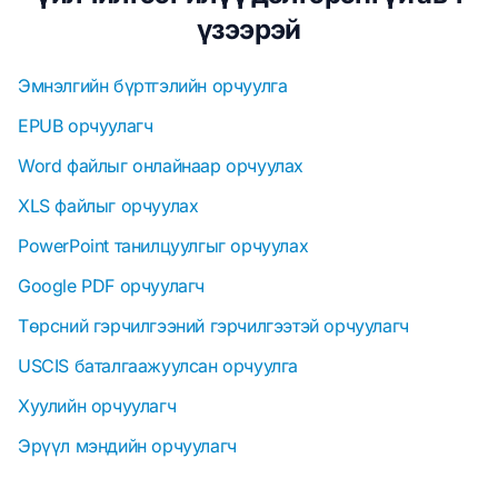
үзээрэй
Эмнэлгийн бүртгэлийн орчуулга
EPUB орчуулагч
Word файлыг онлайнаар орчуулах
XLS файлыг орчуулах
PowerPoint танилцуулгыг орчуулах
Google PDF орчуулагч
Төрсний гэрчилгээний гэрчилгээтэй орчуулагч
USCIS баталгаажуулсан орчуулга
Хуулийн орчуулагч
Эрүүл мэндийн орчуулагч