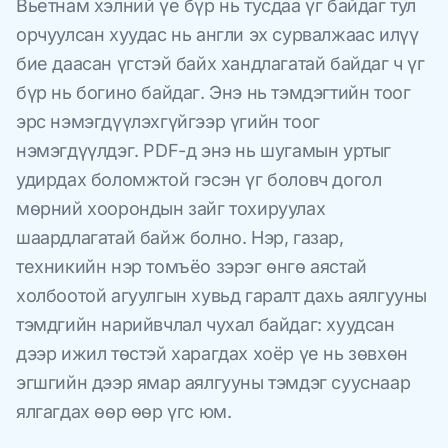
Вьетнам хэлний үе бүр нь тусдаа үг байдаг тул
орчуулсан хуудас нь англи эх сурвалжаас илүү
бие даасан үгстэй байх хандлагатай байдаг ч үг
бүр нь богино байдаг. Энэ нь тэмдэгтийн тоог
эрс нэмэгдүүлэхгүйгээр үгийн тоог
нэмэгдүүлдэг. PDF-д энэ нь шугамын уртыг
удирдах боломжтой гэсэн үг боловч догол
мөрний хоорондын зайг тохируулах
шаардлагатай байж болно. Нэр, газар,
техникийн нэр томъёо зэрэг өнгө аястай
холбоотой агуулгын хувьд гаралт дахь аялгууны
тэмдгийн нарийвчлал чухал байдаг: хуудсан
дээр ижил төстэй харагдах хоёр үе нь зөвхөн
эгшгийн дээр ямар аялгууны тэмдэг сууснаар
ялгагдах өөр өөр үгс юм.