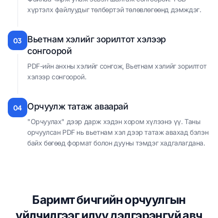
хүртэлх файлуудыг төлбөртэй төлөвлөгөөнд дэмждэг.
Вьетнам хэлийг зорилтот хэлээр
03
сонгоорой
PDF-ийн анхны хэлийг сонгож, Вьетнам хэлийг зорилтот
хэлээр сонгоорой.
Орчуулж татаж аваарай
04
"Орчуулах" дээр дарж хэдэн хором хүлээнэ үү. Таны
орчуулсан PDF нь вьетнам хэл дээр татаж авахад бэлэн
байх бөгөөд формат болон дууны тэмдэг хадгалагдана.
Баримт бичгийн орчуулгын
үйлчилгээг илүү дэлгэрэнгүй авч