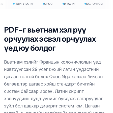
Б
ПОРТУГАЛИ
ОРОС
ИТАЛИ
СОЛОНГОС
PDF-г вьетнам хэл рүү
орчуулах эсвэл орчуулах
үед юу болдог
Вьетнам хэлийг Францын колоничлолын үед
нэвтрүүлсэн 29 үсэг бүхий латин үндэстний
цагаан толгой болох Quoc Ngu хэлээр бичсэн
бөгөөд тэр цагаас хойш стандарт бичгийн
систем байсаар ирсэн. Латин скрипт
хэлнүүдийн дунд үүнийг бусдаас ялгаруулдаг
зүйл бол давхар диакрит систем юм. Цагаан