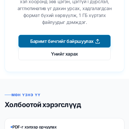
хэл хооронд зөв цэгэн, цэггүй i дүрслэл,
агглютинатив үг дахин урсах, хадгалагдсан
формат бүхий хөрвүүлж, 1 ГБ хүртэлх
файлуудыг дэмждэг.
Баримт бичгийг байршуулах
Үнийг харах
МӨН ҮЗНЭ ҮҮ
Холбоотой хэрэгслүүд
PDF-г хэлээр орчуулах