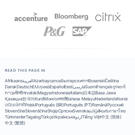
READ THIS PAGE IN
Afrikaans
العربية
Azərbaycanca
Български
বাংলা
Bosanski
Čeština
Dansk
Deutsch
Ελληνικά
Español
Eesti
فارسی
Suomi
Français
ગુજરાતી
עברית
हिन्दी
Hrvatski
Magyar
Indonesia
Italiano
日本語
Basa Jawa
Қазақша
한국어
Kurdî
Монгол
मराठी
Bahasa Melayu
Nederlands
Norsk
ଓଡିଆ
ਪੰਜਾਬੀ
Polski
Português (BR)
Português (PT)
Română
Русский
Slovenčina
Slovenščina
Shqip
Српски
Svenska
தமிழ்
తెలుగు
ภาษาไทย
Türkmenler
Tagalog
Türkçe
Українська
اردو
Tiếng Việt
中文 (简体)
中文 (繁體)