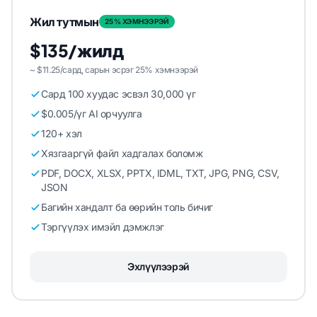
Жил тутмын
25% ХЭМНЭЭРЭЙ
$135/жилд
~ $11.25/сард, сарын эсрэг 25% хэмнээрэй
Сард 100 хуудас эсвэл 30,000 үг
$0.005/үг AI орчуулга
120+ хэл
Хязгааргүй файл хадгалах боломж
PDF, DOCX, XLSX, PPTX, IDML, TXT, JPG, PNG, CSV,
JSON
Багийн хандалт ба өөрийн толь бичиг
Тэргүүлэх имэйл дэмжлэг
Эхлүүлээрэй