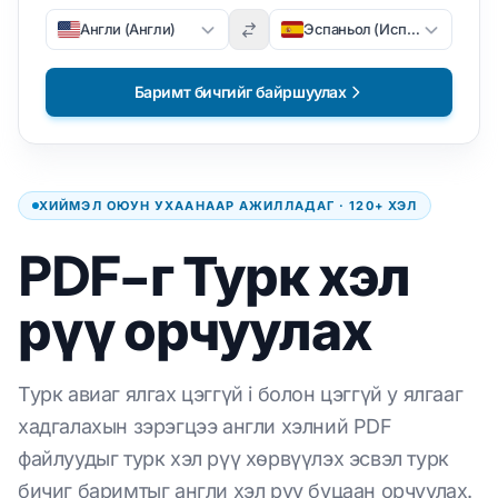
Англи (Англи)
Эспаньол (Испани)
Баримт бичгийг байршуулах
ХИЙМЭЛ ОЮУН УХААНААР АЖИЛЛАДАГ · 120+ ХЭЛ
PDF-г Турк хэл
рүү орчуулах
Турк авиаг ялгах цэггүй i болон цэггүй y ялгааг
хадгалахын зэрэгцээ англи хэлний PDF
файлуудыг турк хэл рүү хөрвүүлэх эсвэл турк
бичиг баримтыг англи хэл рүү буцаан орчуулах.