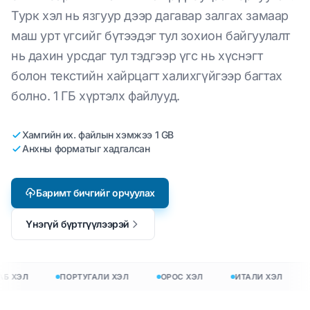
Турк хэл нь язгуур дээр дагавар залгах замаар
маш урт үгсийг бүтээдэг тул зохион байгуулалт
нь дахин урсдаг тул тэдгээр үгс нь хүснэгт
болон текстийн хайрцагт халихгүйгээр багтах
болно. 1 ГБ хүртэлх файлууд.
Хамгийн их. файлын хэмжээ 1 GB
Анхны форматыг хадгалсан
Баримт бичгийг орчуулах
Үнэгүй бүртгүүлээрэй
Б ХЭЛ
ПОРТУГАЛИ ХЭЛ
ОРОС ХЭЛ
ИТАЛИ ХЭЛ