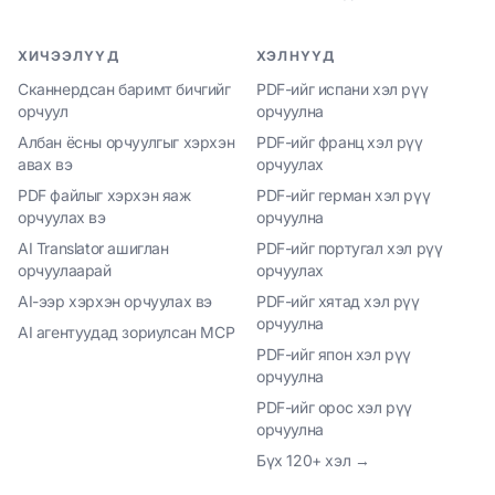
ХИЧЭЭЛҮҮД
ХЭЛНҮҮД
Сканнердсан баримт бичгийг
PDF-ийг испани хэл рүү
орчуул
орчуулна
Албан ёсны орчуулгыг хэрхэн
PDF-ийг франц хэл рүү
авах вэ
орчуулах
PDF файлыг хэрхэн яаж
PDF-ийг герман хэл рүү
орчуулах вэ
орчуулна
AI Translator ашиглан
PDF-ийг португал хэл рүү
орчуулаарай
орчуулах
AI-ээр хэрхэн орчуулах вэ
PDF-ийг хятад хэл рүү
орчуулна
AI агентуудад зориулсан MCP
PDF-ийг япон хэл рүү
орчуулна
PDF-ийг орос хэл рүү
орчуулна
Бүх 120+ хэл →