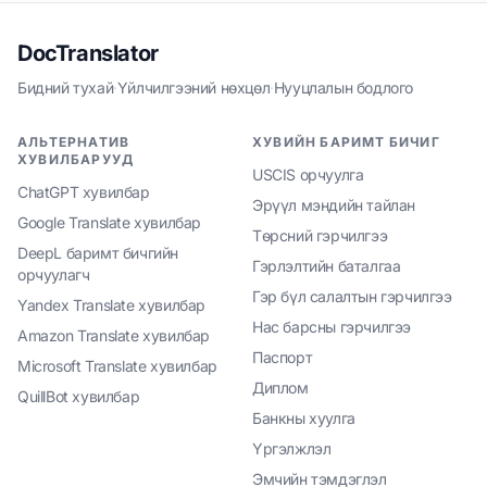
DocTranslator
Бидний тухай
·
Үйлчилгээний нөхцөл
·
Нууцлалын бодлого
АЛЬТЕРНАТИВ
ХУВИЙН БАРИМТ БИЧИГ
ХУВИЛБАРУУД
USCIS орчуулга
ChatGPT хувилбар
Эрүүл мэндийн тайлан
Google Translate хувилбар
Төрсний гэрчилгээ
DeepL баримт бичгийн
Гэрлэлтийн баталгаа
орчуулагч
Гэр бүл салалтын гэрчилгээ
Yandex Translate хувилбар
Нас барсны гэрчилгээ
Amazon Translate хувилбар
Паспорт
Microsoft Translate хувилбар
Диплом
QuillBot хувилбар
Банкны хуулга
Үргэлжлэл
Эмчийн тэмдэглэл