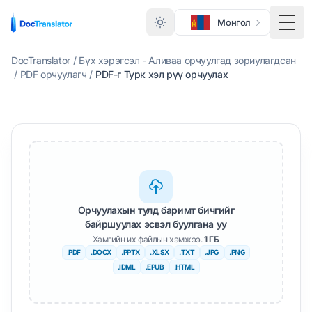
Монгол
Togg
DocTranslator
/
Бүх хэрэгсэл - Аливаа орчуулгад зориулагдсан
/
PDF орчуулагч
/
PDF-г Турк хэл рүү орчуулах
Орчуулахын тулд баримт бичгийг
байршуулах эсвэл буулгана уу
Хамгийн их файлын хэмжээ.
1 ГБ
.PDF
.DOCX
.PPTX
.XLSX
.TXT
.JPG
.PNG
.IDML
.EPUB
.HTML