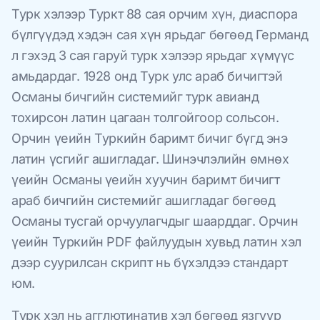
Турк хэлээр Туркт 88 сая орчим хүн, диаспора
бүлгүүдэд хэдэн сая хүн ярьдаг бөгөөд Германд
л гэхэд 3 сая гаруй турк хэлээр ярьдаг хүмүүс
амьдардаг. 1928 онд Турк улс араб бичигтэй
Османы бичгийн системийг турк авианд
тохирсон латин цагаан толгойгоор сольсон.
Орчин үеийн Туркийн баримт бичиг бүгд энэ
латин үсгийг ашигладаг. Шинэчлэлийн өмнөх
үеийн Османы үеийн хуучин баримт бичигт
араб бичгийн системийг ашигладаг бөгөөд
Османы тусгай орчуулагчдыг шаарддаг. Орчин
үеийн Туркийн PDF файлуудын хувьд латин хэл
дээр суурилсан скрипт нь бүхэлдээ стандарт
юм.
Турк хэл нь агглютинатив хэл бөгөөд язгуур