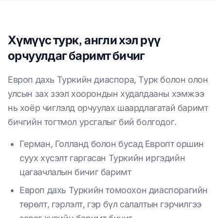
Хүмүүс турк, англи хэл рүү
орчуулдаг баримт бичиг
Европ дахь Туркийн диаспора, Турк болон олон
улсын зах зээл хоорондын худалдааны хэмжээ
нь хоёр чиглэлд орчуулах шаардлагатай баримт
бичгийн тогтмол урсгалыг бий болгодог.
Герман, Голланд болон бусад Европт оршин
суух хүсэлт гаргасан Туркийн иргэдийн
цагаачлалын бичиг баримт
Европ дахь Туркийн томоохон диаспорагийн
төрөлт, гэрлэлт, гэр бүл салалтын гэрчилгээ