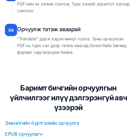
PDF-ийн эх хэлийг сонгож, Турк хэлийг зорилтот хэлээр
сонгоно.
Орчуулж татаж аваарай
04
"Translate" дарж хэдэн минут хүлээ. Таны орчуулсан
PDF нь турк хэл дээр татаж авахад бэлэн байх бөгөөд
формат хадгалагдаж байна.
Баримт бичгийн орчуулгын
үйлчилгээг илүү дэлгэрэнгүй авч
үзээрэй
Эмнэлгийн бүртгэлийн орчуулга
EPUB орчуулагч