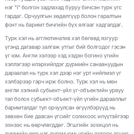
нэг "i" болгон задлахад буруу бичсэн турк үгс
гардаг. Орчуулгын хөдөлгүүр болон гаралтын
фонт нь баримт бичгийн бүх ялгааг хадгалдаг.
Турк хэл нь агглютинатив хэл бөгөөд язгуур
үгэнд дагавар залгаж утгыг бий болгодог гэсэн
үг юм. Англи хэлээр хэд хэдэн богино үгийн
хэллэгээр илэрхийлдэг дүрмийн санаануудын
дараалал нь турк хэл дээр нэг урт нийлмэл үг
хэлбэрээр гарч ирж болно. Турк хэл нь мөн
англи хэлний субьект-үйл үг-объектийн урвуу
тал болох субьект-объект-үйл үгийн дарааллыг
баримталдаг тул орчуулсан өгүүлбэрүүд нь
зөвхөн бие даасан үгсийг солихоос илүүтэйгээр
эхнээс нь өөрчлөгддөг. Эгшгийн зохицол нь
дүрмийн өөр нэг дүрэм юм: үгийн доторх эгшиг