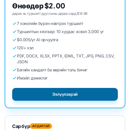
Өнөөдөр $2.00
дараа нь туршилт дууссаны дараа сард $14.99
7 хоногийн бүрэн нэвтрэх туршилт
Туршилтын хязгаар: 10 хуудас эсвэл 3,000 үг
$0.005/үг AI орчуулга
120+ хэл
PDF, DOCX, XLSX, PPTX, IDML, TXT, JPG, PNG, CSV,
JSON
Багийн хандалт ба өөрийн толь бичиг
Имэйл дэмжлэг
Эхлүүлээрэй
Сар бүр
АЛДАРТАЙ