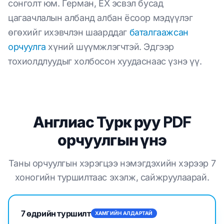
сонголт юм. Герман, ЕХ эсвэл бусад
цагаачлалын албанд албан ёсоор мэдүүлэг
өгөхийг ихэвчлэн шаарддаг
баталгаажсан
орчуулга
хүний шүүмжлэгчтэй. Эдгээр
тохиолдлуудыг холбосон хуудаснаас үзнэ үү.
Англиас Турк руу PDF
орчуулгын үнэ
Таны орчуулгын хэрэгцээ нэмэгдэхийн хэрээр 7
хоногийн туршилтаас эхэлж, сайжруулаарай.
7 өдрийн туршилт
ХАМГИЙН АЛДАРТАЙ