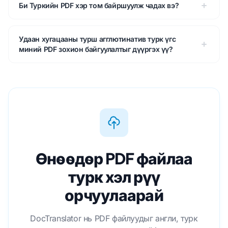
Би Туркийн PDF хэр том байршуулж чадах вэ?
Удаан хугацааны турш агглютинатив турк үгс
миний PDF зохион байгуулалтыг дүүргэх үү?
Өнөөдөр PDF файлаа
турк хэл рүү
орчуулаарай
DocTranslator нь PDF файлуудыг англи, турк