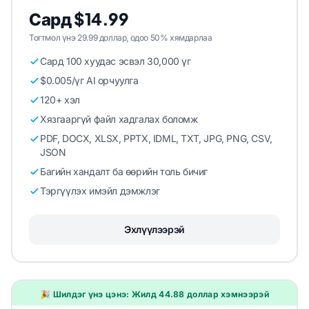
Сард $14.99
Тогтмол үнэ 29.99 доллар, одоо 50% хямдарлаа
Сард 100 хуудас эсвэл 30,000 үг
$0.005/үг AI орчуулга
120+ хэл
Хязгааргүй файл хадгалах боломж
PDF, DOCX, XLSX, PPTX, IDML, TXT, JPG, PNG, CSV,
JSON
Багийн хандалт ба өөрийн толь бичиг
Тэргүүлэх имэйл дэмжлэг
Эхлүүлээрэй
🎉 Шилдэг үнэ цэнэ: Жилд 44.88 доллар хэмнээрэй