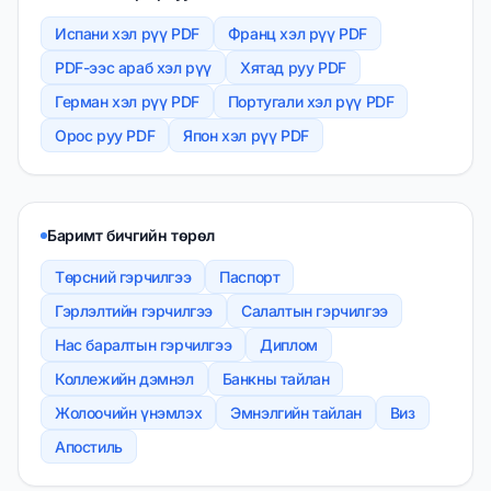
Испани хэл рүү PDF
Франц хэл рүү PDF
PDF-ээс араб хэл рүү
Хятад руу PDF
Герман хэл рүү PDF
Португали хэл рүү PDF
Орос руу PDF
Япон хэл рүү PDF
Баримт бичгийн төрөл
Төрсний гэрчилгээ
Паспорт
Гэрлэлтийн гэрчилгээ
Салалтын гэрчилгээ
Нас баралтын гэрчилгээ
Диплом
Коллежийн дэмнэл
Банкны тайлан
Жолоочийн үнэмлэх
Эмнэлгийн тайлан
Виз
Апостиль