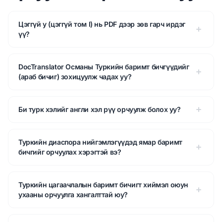
Цэггүй y (цэггүй том I) нь PDF дээр зөв гарч ирдэг
үү?
DocTranslator Османы Туркийн баримт бичгүүдийг
(араб бичиг) зохицуулж чадах уу?
Би турк хэлийг англи хэл рүү орчуулж болох уу?
Туркийн диаспора нийгэмлэгүүдэд ямар баримт
бичгийг орчуулах хэрэгтэй вэ?
Туркийн цагаачлалын баримт бичигт хиймэл оюун
ухааны орчуулга хангалттай юу?