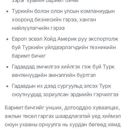
зэрэг хувийн баримт бичиг
Туркийн болон олон улсын компаниудын
хооронд бизнесийн гэрээ, ханган
нийлүүлэгчийн гэрээ
Европ эсвэл Хойд Америк руу экспортолж
буй Туркийн үйлдвэрлэгчдийн техникийн
баримт бичиг
Гадаадад эмчилгээ хийлгэх гэж буй Турк
өвчтөнүүдийн эмнэлгийн бүртгэл
Гадаадын их дээд сургуульд элсэх Турк
оюутнуудад зориулсан эрдмийн гэрчилгээ
Баримт бичгийг унших, дотооддоо хуваалцах,
ажлын төсөл гаргах шаардлагатай үед хиймэл
оюун ухааны орчуулга нь хурдан бөгөөд хямд