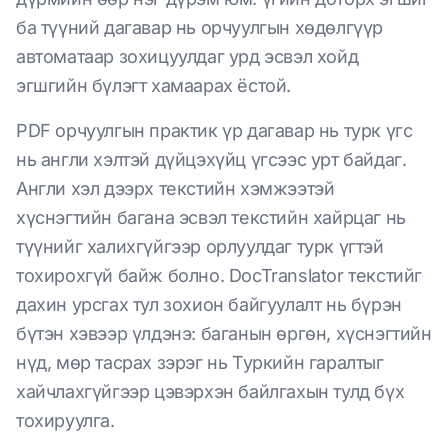
ба түүний дагавар нь орчуулгын хөдөлгүүр
автоматаар зохицуулдаг урд эсвэл хойд
эгшгийн бүлэгт хамаарах ёстой.
PDF орчуулгын практик үр дагавар нь турк үгс
нь англи хэлтэй дүйцэхүйц үгсээс урт байдаг.
Англи хэл дээрх текстийн хэмжээтэй
хүснэгтийн багана эсвэл текстийн хайрцаг нь
түүнийг халихгүйгээр орлуулдаг турк үгтэй
тохирохгүй байж болно. DocTranslator текстийг
дахин урсгах тул зохион байгуулалт нь бүрэн
бүтэн хэвээр үлдэнэ: баганын өргөн, хүснэгтийн
нүд, мөр тасрах зэрэг нь Туркийн гаралтыг
хайчлахгүйгээр цэвэрхэн байлгахын тулд бүх
тохируулга.