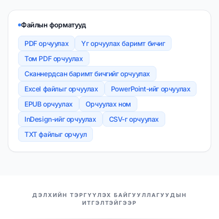
Файлын форматууд
PDF орчуулах
Үг орчуулах баримт бичиг
Том PDF орчуулах
Сканнердсан баримт бичгийг орчуулах
Excel файлыг орчуулах
PowerPoint-ийг орчуулах
EPUB орчуулах
Орчуулах ном
InDesign-ийг орчуулах
CSV-г орчуулах
TXT файлыг орчуул
МАНАЙ ТҮНШҮҮД
ДЭЛХИЙН ТЭРГҮҮЛЭХ БАЙГУУЛЛАГУУДЫН
ИТГЭЛТЭЙГЭЭР