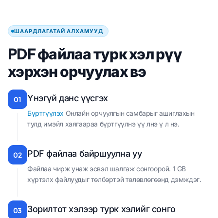
ШААРДЛАГАТАЙ АЛХАМУУД
PDF файлаа турк хэл рүү
хэрхэн орчуулах вэ
Үнэгүй данс үүсгэх
01
Бүртгүүлэх
Онлайн орчуулгын самбарыг ашиглахын
тулд имэйл хаягаараа бүртгүүлнэ үү лнэ ү л нэ.
PDF файлаа байршуулна уу
02
Файлаа чирж унаж эсвэл шалгаж сонгоорой. 1 GB
хүртэлх файлуудыг төлбөртэй төлөвлөгөөнд дэмждэг.
Зорилтот хэлээр турк хэлийг сонго
03