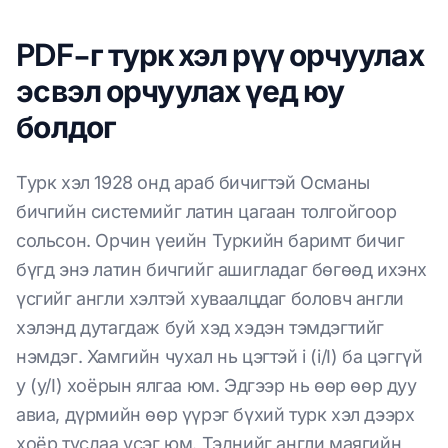
PDF-г турк хэл рүү орчуулах
эсвэл орчуулах үед юу
болдог
Турк хэл 1928 онд араб бичигтэй Османы
бичгийн системийг латин цагаан толгойгоор
сольсон. Орчин үеийн Туркийн баримт бичиг
бүгд энэ латин бичгийг ашигладаг бөгөөд ихэнх
үсгийг англи хэлтэй хуваалцдаг боловч англи
хэлэнд дутагдаж буй хэд хэдэн тэмдэгтийг
нэмдэг. Хамгийн чухал нь цэгтэй i (i/I) ба цэггүй
y (y/I) хоёрын ялгаа юм. Эдгээр нь өөр өөр дуу
авиа, дүрмийн өөр үүрэг бүхий турк хэл дээрх
хоёр тусдаа үсэг юм. Тэднийг англи маягийн