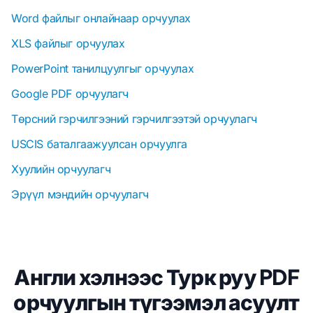
Word файлыг онлайнаар орчуулах
XLS файлыг орчуулах
PowerPoint танилцуулгыг орчуулах
Google PDF орчуулагч
Төрсний гэрчилгээний гэрчилгээтэй орчуулагч
USCIS баталгаажуулсан орчуулга
Хуулийн орчуулагч
Эрүүл мэндийн орчуулагч
Англи хэлнээс Турк руу PDF
орчуулгын түгээмэл асуулт