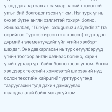
үгэнд дагавар залгах замаар нарийн төвөгтэй
утгыг бий болгодог гэсэн үг юм. Нэг турк үг нь
бүхэл бүтэн англи хэллэгтэй тохирч болно.
Жишээлбэл, "Türkiyeli oldugunuzu söylediniz" (та
өөрийгөө Туркээс ирсэн гэж хэлсэн) хэд хэдэн
дүрмийн элементүүдийг үйл үгийн хэлбэрт
шахдаг. Энэ давхарласан нь турк өгүүлбэрүүд
үгийн тоогоор англи хэлнээс богино, харин
үгийн уртаар урт байж болно гэсэн үг юм. Англи
хэл дээрх текстийн хэмжээтэй ширээний нүд
болон текстийн хайрцгийг урт турк үгэнд
тааруулахын тулд дахин дамжуулах
шаардлагатай байж магадгүй юм.