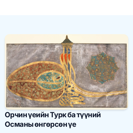
Орчин үеийн Турк ба түүний
Османы өнгөрсөн үе