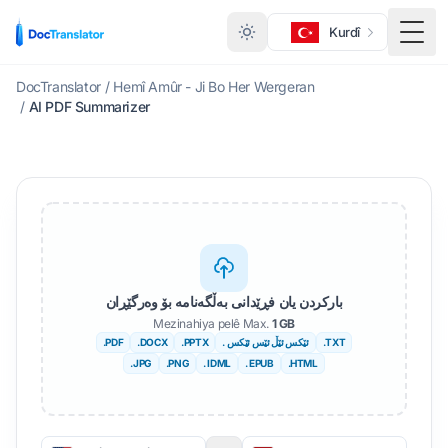
Kurdî
ێڕست
DocTranslator
/
Hemî Amûr - Ji Bo Her Wergeran
/
AI PDF Summarizer
بارکردن یان فڕێدانی بەڵگەنامە بۆ وەرگێڕان
Mezinahiya pelê Max.
1 GB
.PDF
.DOCX
.PPTX
. ئێکس ئێڵ ئێس ئێکس
.TXT
.JPG
.PNG
. IDML
. EPUB
.HTML