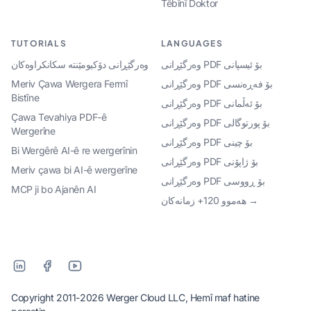
Têbînî Doktor
TUTORIALS
LANGUAGES
وەرگێڕانی PDF بۆ ئیسپانی
وەرگێڕانی دۆکیومێنتە سکانکراوەکان
Meriv Çawa Wergera Fermî
وەرگێڕانی PDF بۆ فەڕەنسی
Bistîne
وەرگێڕانی PDF بۆ ئەڵمانی
Çawa Tevahiya PDF-ê
وەرگێڕانی PDF بۆ پورتوگالی
Wergerîne
وەرگێڕانی PDF بۆ چینی
Bi Wergêrê AI-ê re wergerînin
وەرگێڕانی PDF بۆ ژاپۆنی
Meriv çawa bi AI-ê wergerîne
وەرگێڕانی PDF بۆ ڕووسی
MCP ji bo Ajanên AI
هەموو 120+ زمانەکان →
Copyright 2011-2026 Werger Cloud LLC, Hemî maf hatine