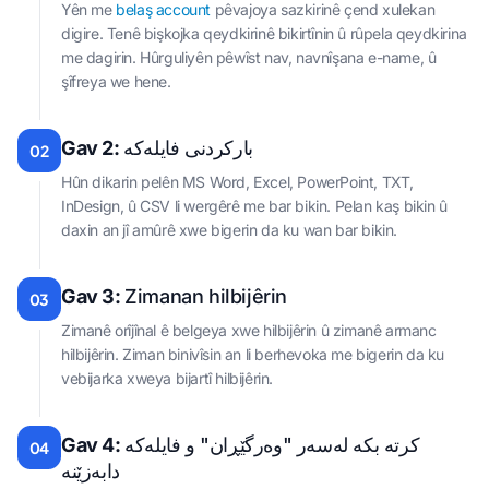
Yên me
belaş account
pêvajoya sazkirinê çend xulekan
digire. Tenê bişkojka qeydkirinê bikirtînin û rûpela qeydkirina
me dagirin. Hûrguliyên pêwîst nav, navnîşana e-name, û
şîfreya we hene.
Gav 2:
بارکردنی فایلەکە
02
Hûn dikarin pelên MS Word, Excel, PowerPoint, TXT,
InDesign, û CSV li wergêrê me bar bikin. Pelan kaş bikin û
daxin an jî amûrê xwe bigerin da ku wan bar bikin.
Gav 3:
Zimanan hilbijêrin
03
Zimanê orîjînal ê belgeya xwe hilbijêrin û zimanê armanc
hilbijêrin. Ziman binivîsin an li berhevoka me bigerin da ku
vebijarka xweya bijartî hilbijêrin.
Gav 4:
کرتە بکە لەسەر "وەرگێڕان" و فایلەکە
04
دابەزێنە