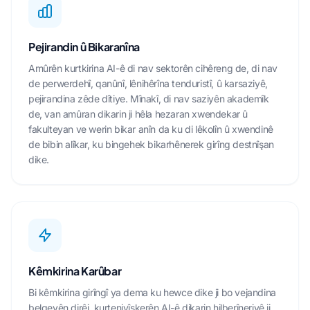
Pejirandin û Bikaranîna
Amûrên kurtkirina AI-ê di nav sektorên cihêreng de, di nav
de perwerdehî, qanûnî, lênihêrîna tenduristî, û karsaziyê,
pejirandina zêde dîtiye. Mînakî, di nav saziyên akademîk
de, van amûran dikarin ji hêla hezaran xwendekar û
fakulteyan ve werin bikar anîn da ku di lêkolîn û xwendinê
de bibin alîkar, ku bingehek bikarhênerek girîng destnîşan
dike.
Kêmkirina Karûbar
Bi kêmkirina girîngî ya dema ku hewce dike ji bo vejandina
belgeyên dirêj, kurtenivîskerên AI-ê dikarin hilberîneriyê ji