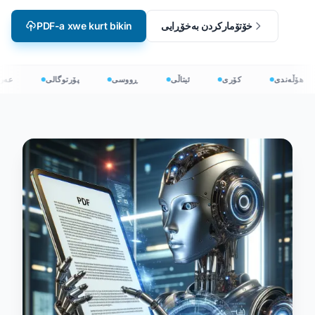
PDF-a xwe kurt bikin
خۆتۆمارکردن بەخۆڕایی
هۆڵەندی
کۆری
ئیتاڵی
ڕووسی
پۆرتوگالی
عە