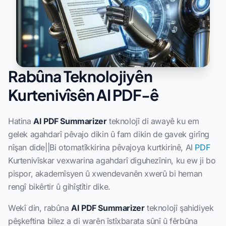
Rabûna Teknolojiyên
Kurtenivîsên AI PDF-ê
Hatina
AI PDF Summarizer
teknolojî di awayê ku em
gelek agahdarî pêvajo dikin û fam dikin de gavek girîng
nîşan dide||Bi otomatîkkirina pêvajoya kurtkirinê, AI
PDF
Kurtenivîskar vexwarina agahdarî diguhezînin, ku ew ji bo
pispor, akademîsyen û xwendevanên xwerû bi heman
rengî bikêrtir û gihîştîtir dike.
Wekî din, rabûna
AI PDF Summarizer
teknolojî şahidiyek
pêşkeftina bilez a di warên îstîxbarata sûnî û fêrbûna