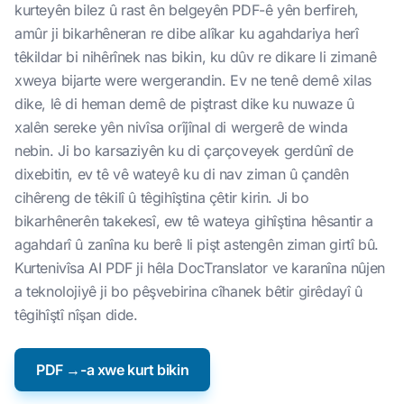
kurteyên bilez û rast ên belgeyên PDF-ê yên berfireh,
amûr ji bikarhêneran re dibe alîkar ku agahdariya herî
têkildar bi nihêrînek nas bikin, ku dûv re dikare li zimanê
xweya bijarte were wergerandin. Ev ne tenê demê xilas
dike, lê di heman demê de piştrast dike ku nuwaze û
xalên sereke yên nivîsa orîjînal di wergerê de winda
nebin. Ji bo karsaziyên ku di çarçoveyek gerdûnî de
dixebitin, ev tê vê wateyê ku di nav ziman û çandên
cihêreng de têkilî û têgihîştina çêtir kirin. Ji bo
bikarhênerên takekesî, ew tê wateya gihîştina hêsantir a
agahdarî û zanîna ku berê li pişt astengên ziman girtî bû.
Kurtenivîsa AI PDF ji hêla DocTranslator ve karanîna nûjen
a teknolojiyê ji bo pêşvebirina cîhanek bêtir girêdayî û
têgihîştî nîşan dide.
PDF →-a xwe kurt bikin