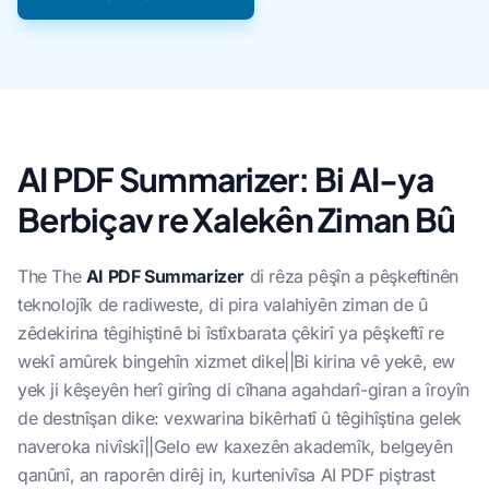
AI PDF Summarizer: Bi AI-ya
Berbiçav re Xalekên Ziman Bû
The The
AI PDF Summarizer
di rêza pêşîn a pêşkeftinên
teknolojîk de radiweste, di pira valahiyên ziman de û
zêdekirina têgihiştinê bi îstîxbarata çêkirî ya pêşkeftî re
wekî amûrek bingehîn xizmet dike||Bi kirina vê yekê, ew
yek ji kêşeyên herî girîng di cîhana agahdarî-giran a îroyîn
de destnîşan dike: vexwarina bikêrhatî û têgihîştina gelek
naveroka nivîskî||Gelo ew kaxezên akademîk, belgeyên
qanûnî, an raporên dirêj in, kurtenivîsa AI PDF piştrast