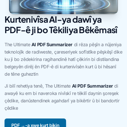
Kurtenivîsa AI-ya dawî ya
PDF-ê ji bo Têkiliya Bêkêmasî
The Ultimate
AI PDF Summarizer
di rêza pêşîn a nûjeniya
teknolojîk de radiweste, çareseriyek sofîstîke pêşkêşî dike
ku ji bo zêdekirina ragihandinê hatî çêkirin bi distilandina
belgeyên dirêj ên PDF-ê di kurtenivîsên kurt û bi hêsanî
de têne guheztin
Ji bilî rehetiya tenê, The Ultimate
AI PDF Summarizer
di
awayê ku em bi naveroka nivîskî re têkilî daynin şoreşek
çêdike, danûstendinek agahdarî ya bikêrtir û bi bandortir
çêdike
PDF →-a xwe kurt bikin