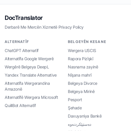
DocTranslator
Derbarê Me
·
Mercên Xizmetê
·
Privacy Policy
ALTERNATÎF
BELGEYÊN KESANE
ChatGPT Alternatîf
Wergera USCIS
Alternatîfa Google Wergerê
Rapora Pizîşkî
Wergêrê Belgeya DeepL
Nasnama zayinê
Yandex Translate Alternative
Nîşana mahrî
Alternatîfa Wergerandina
Belgeya Divorce
Amazonê
Belgeya Mirinê
Alternatîfê Wergera Microsoft
Pesport
QuillBot Alternatîf
Şehade
Daxuyaniya Bankê
دەستپێکردنەوە