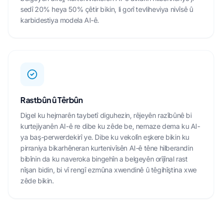
sedî 20% heya 50% çêtir bikin, li gorî tevliheviya nivîsê û
karbidestiya modela AI-ê.
Rastbûn û Têrbûn
Digel ku hejmarên taybetî diguhezin, rêjeyên razîbûnê bi
kurtejiyanên AI-ê re dibe ku zêde be, nemaze dema ku AI-
ya baş-perwerdekirî ye. Dibe ku vekolîn eşkere bikin ku
pirraniya bikarhêneran kurtenivîsên AI-ê têne hilberandin
bibînin da ku naveroka bingehîn a belgeyên orîjînal rast
nîşan bidin, bi vî rengî ezmûna xwendinê û têgihîştina xwe
zêde bikin.