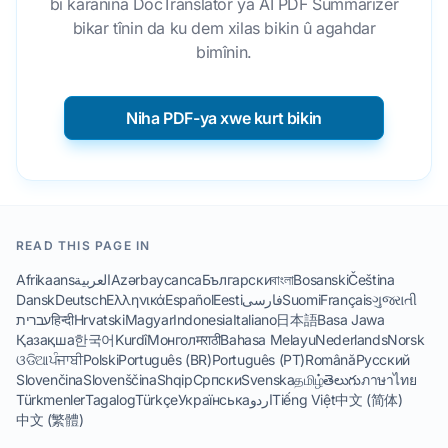
bi karanîna DocTranslator ya AI PDF Summarizer
bikar tînin da ku dem xilas bikin û agahdar
bimînin.
Niha PDF-ya xwe kurt bikin
READ THIS PAGE IN
Afrikaans
العربية
Azərbaycanca
Български
বাংলা
Bosanski
Čeština
Dansk
Deutsch
Ελληνικά
Español
Eesti
فارسی
Suomi
Français
ગુજરાતી
עברית
हिन्दी
Hrvatski
Magyar
Indonesia
Italiano
日本語
Basa Jawa
Қазақша
한국어
Kurdî
Монгол
मराठी
Bahasa Melayu
Nederlands
Norsk
ଓଡିଆ
ਪੰਜਾਬੀ
Polski
Português (BR)
Português (PT)
Română
Русский
Slovenčina
Slovenščina
Shqip
Српски
Svenska
தமிழ்
తెలుగు
ภาษาไทย
Türkmenler
Tagalog
Türkçe
Українська
اردو
Tiếng Việt
中文 (简体)
中文 (繁體)