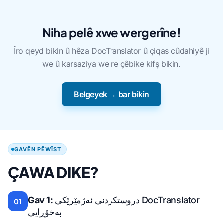
Niha pelê xwe wergerîne!
Îro qeyd bikin û hêza DocTranslator û çiqas cûdahiyê ji
we û karsaziya we re çêbike kifş bikin.
Belgeyek → bar bikin
GAVÊN PÊWÎST
ÇAWA DIKE?
Gav 1:
دروستکردنی ئەژمێرێکی DocTranslator
01
بەخۆڕایی