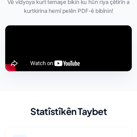
Vê vîdyoya kurt temaşe bikin ku hûn riya çêtirîn a
kurtkirina hemî pelên PDF-ê bibînin!
Statîstîkên Taybet