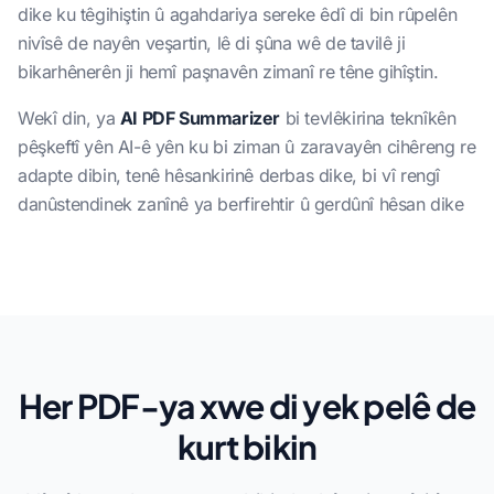
dike ku têgihiştin û agahdariya sereke êdî di bin rûpelên
nivîsê de nayên veşartin, lê di şûna wê de tavilê ji
bikarhênerên ji hemî paşnavên zimanî re têne gihîştin.
Wekî din, ya
AI PDF Summarizer
bi tevlêkirina teknîkên
pêşkeftî yên AI-ê yên ku bi ziman û zaravayên cihêreng re
adapte dibin, tenê hêsankirinê derbas dike, bi vî rengî
danûstendinek zanînê ya berfirehtir û gerdûnî hêsan dike
Her PDF-ya xwe di yek pelê de
kurt bikin