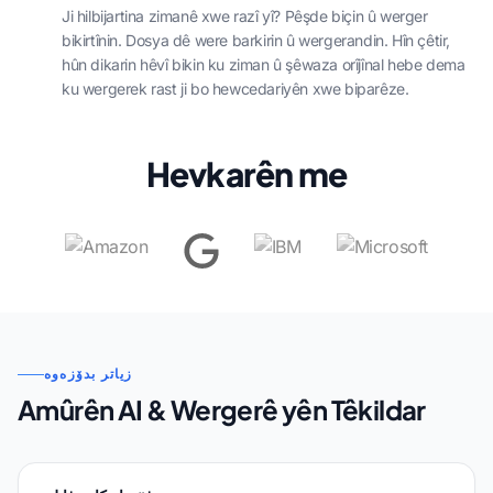
Ji hilbijartina zimanê xwe razî yî? Pêşde biçin û werger
bikirtînin. Dosya dê were barkirin û wergerandin. Hîn çêtir,
hûn dikarin hêvî bikin ku ziman û şêwaza orîjînal hebe dema
ku wergerek rast ji bo hewcedariyên xwe biparêze.
Hevkarên me
زیاتر بدۆزەوە
Amûrên AI & Wergerê yên Têkildar