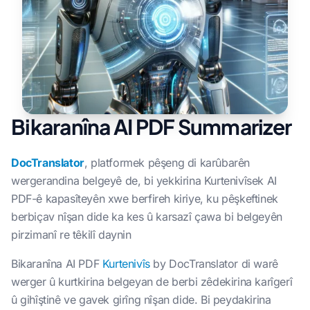
Bikaranîna AI PDF Summarizer
DocTranslator
, platformek pêşeng di karûbarên
wergerandina belgeyê de, bi yekkirina Kurtenivîsek AI
PDF-ê kapasîteyên xwe berfireh kiriye, ku pêşkeftinek
berbiçav nîşan dide ka kes û karsazî çawa bi belgeyên
pirzimanî re têkilî daynin
Bikaranîna AI PDF
Kurtenivîs
by DocTranslator di warê
werger û kurtkirina belgeyan de berbi zêdekirina karîgerî
û gihîştinê ve gavek girîng nîşan dide. Bi peydakirina