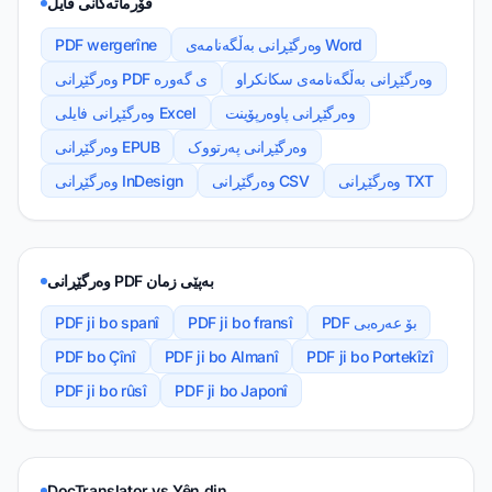
فۆرماتەکانی فایل
PDF wergerîne
وەرگێڕانی بەڵگەنامەی Word
وەرگێڕانی بەڵگەنامەی سکانکراو
وەرگێڕانی PDF ی گەورە
وەرگێڕانی پاوەرپۆینت
وەرگێڕانی فایلی Excel
وەرگێڕانی پەرتووک
وەرگێڕانی EPUB
وەرگێڕانی TXT
وەرگێڕانی CSV
وەرگێڕانی InDesign
وەرگێڕانی PDF بەپێی زمان
PDF ji bo spanî
PDF ji bo fransî
PDF بۆ عەرەبی
PDF bo Çînî
PDF ji bo Almanî
PDF ji bo Portekîzî
PDF ji bo rûsî
PDF ji bo Japonî
DocTranslator vs Yên din