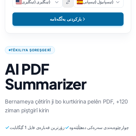
ئیسپانیۆل (ئیسپانی)
ئینگلیزی (ئینگلیزی)
بارکردنی بەڵگەنامە
TÊKILIYA ŞOREŞGERÎ
AI PDF
Summarizer
Bernameya çêtirîn ji bo kurtkirina pelên PDF, +120
ziman piştgirî kirin
چوارچێوەبەندی سەرەکی دەهێڵێتەوە
زۆرترین قەبارەی فایل 1 گێگابایت