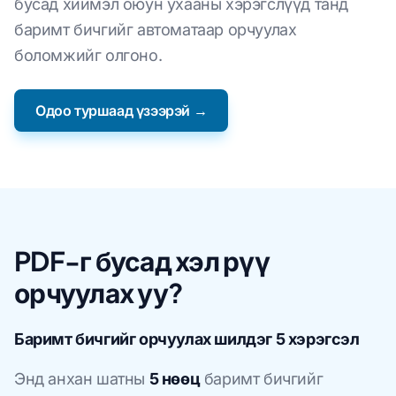
бусад хиймэл оюун ухааны хэрэгслүүд танд
баримт бичгийг автоматаар орчуулах
боломжийг олгоно.
Одоо туршаад үзээрэй →
PDF-г бусад хэл рүү
орчуулах уу?
Баримт бичгийг орчуулах шилдэг 5 хэрэгсэл
Энд анхан шатны
5 нөөц
баримт бичгийг