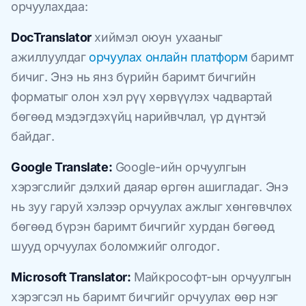
орчуулахдаа:
DocTranslator
хиймэл оюун ухааныг
ажиллуулдаг
орчуулах онлайн платформ
баримт
бичиг. Энэ нь янз бүрийн баримт бичгийн
форматыг олон хэл рүү хөрвүүлэх чадвартай
бөгөөд мэдэгдэхүйц нарийвчлал, үр дүнтэй
байдаг.
Google Translate:
Google-ийн орчуулгын
хэрэгслийг дэлхий даяар өргөн ашигладаг. Энэ
нь зуу гаруй хэлээр орчуулах ажлыг хөнгөвчлөх
бөгөөд бүрэн баримт бичгийг хурдан бөгөөд
шууд орчуулах боломжийг олгодог.
Microsoft Translator:
Майкрософт-ын орчуулгын
хэрэгсэл нь баримт бичгийг орчуулах өөр нэг