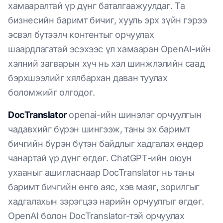
хамааралтай үр дүнг баталгаажуулдаг. Та
бизнесийн баримт бичиг, хууль эрх зүйн гэрээ
эсвэл бүтээлч контентыг орчуулах
шаардлагатай эсэхээс үл хамааран OpenAI-ийн
хэлний загварын хүч нь хэл шинжлэлийн саад
бэрхшээлийг хялбархан даван туулах
боломжийг олгодог.
DocTranslator
openai-ийн шинэлэг орчуулгын
чадавхийг бүрэн шингээж, таны эх баримт
бичгийн бүрэн бүтэн байдлыг хадгалах өндөр
чанартай үр дүнг өгдөг. ChatGPT-ийн оюун
ухааныг ашигласнаар DocTranslator нь таны
баримт бичгийн өнгө аяс, хэв маяг, зорилгыг
хадгалахын зэрэгцээ нарийн орчуулгыг өгдөг.
OpenAI болон DocTranslator-тэй орчуулах