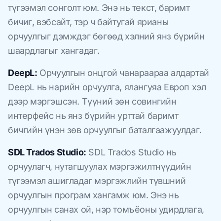
түгээмэл сонголт юм. Энэ нь текст, баримт
бичиг, вэбсайт, тэр ч байтугай ярианы
орчуулгыг дэмждэг бөгөөд хэлний янз бүрийн
шаардлагыг хангадаг.
DeepL:
Орчуулгын онцгой чанараараа алдартай
DeepL нь нарийн орчуулга, ялангуяа Европ хэл
дээр мэргэшсэн. Түүний зөн совингийн
интерфейс нь янз бүрийн урттай баримт
бичгийн үнэн зөв орчуулгыг баталгаажуулдаг.
SDL Trados Studio:
SDL Trados Studio нь
орчуулагч, нутагшуулах мэргэжилтнүүдийн
түгээмэл ашигладаг мэргэжлийн түвшний
орчуулгын програм хангамж юм. Энэ нь
орчуулгын санах ой, нэр томъёоны удирдлага,