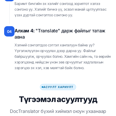
Баримт бичгийн эх хэлийг сонгоод зорилтот хэлээ
сонгоно уу. Хэлийг бичнэ үү, эсвэл манай цуглуулгаас
үзэх дуртай сонголтоо сонгоно уу.
Алхам 4:
"Translate" дарж файлыг татаж
04
авна
Хэлний сонголтдоо сэтгэл хангалуун байна уу?
Үргэлжлүүлэн орчуулах дээр дарна уу. Файлыг
байршуулж, орчуулах болно. Хамгийн сайн нь, та өөрийн
хэрэгцээнд нийцсэн үнэн зөв орчуулгыг хадгалахын
зэрэгцээ эх хэл, хэв маягтай байх болно.
АСУУЛТ ХАРИУЛТ
Түгээмэл асуултууд
DocTranslator бүхий хиймэл оюун ухаанаар