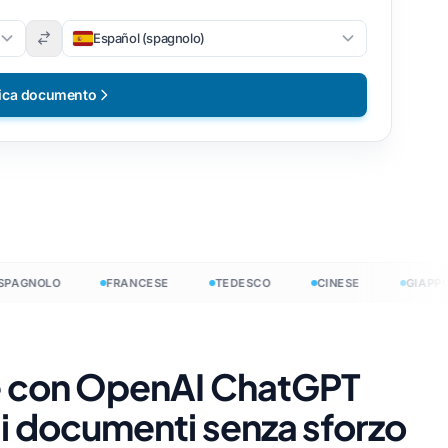
Español (spagnolo)
ica documento
 →
GNOLO
FRANCESE
TEDESCO
CINESE
GIAPPONES
eramente
ne con OpenAI ChatGPT
di documenti senza sforzo