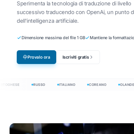
Sperimenta la tecnologia di traduzione di livello
Localizzazione dei
Traduci fi
reano
Inglese a Coreano
successivo traducendo con OpenAi, un punto di
DF
videogiochi
dell'intelligenza artificiale.
Traduci J
 arabo
Dall'inglese all'arabo
er
e-Learning
Traduttor
olandese
Inglese a Turco
Dimensione massima del file 1 GB
Mantiene la formattazio
Conteggio 
Danese
Inglese in Indonesiano
Contatore 
indonesiano
Dall'inglese all'hindi
Provalo ora
Iscriviti gratis
l
Conteggio 
Inglese a Urdu
ue →
Conteggio
GHESE
RUSSO
ITALIANO
COREANO
OLANDESE
nti in 120+ lingue
r: tradurre documenti in 120+ lingue