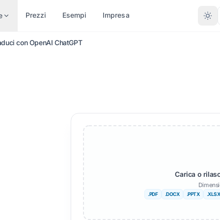
Prezzi
Esempi
Impresa
e
aduci con OpenAI ChatGPT
PER TIPO DI FILE
CONVERTI PER FORMATO
ALTRE LINGUE
ALTRE LINGUE
 Word (.DOCX)
Da PDF a DOCX
No
Afrikaans
 (.XLSX)
Da PDF a TXT
Bengalese
Svedese
 (.PPT)
InDesign a PDF
Urdu
Ebraico
t PPTX
XLSX in PDF
Norvegese
Serbo
ign (.IDML)
TXT in XLSX
Marathi
Sloveno
Carica o rilas
e EPUB
Da JPG a PDF
Telugu
Swahili
Dimensi
.PDF
.DOCX
.PPTX
.XLS
 AI EPUB
Da JPEG a PDF
Tamil
Amarico
le TXT
Da PNG a PDF
Turco
Albanese