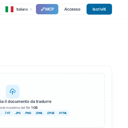
MCP
Accesso
Iscriviti
Italiano
cia il documento da tradurre
one massima del file
1 GB
X
.TXT
.JPG
.PNG
.IDML
.EPUB
.HTML