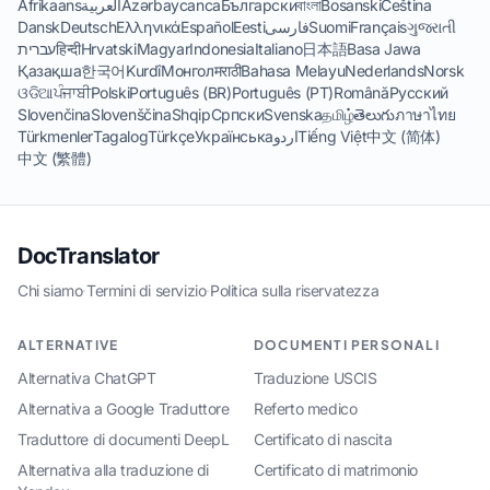
Afrikaans
العربية
Azərbaycanca
Български
বাংলা
Bosanski
Čeština
Dansk
Deutsch
Ελληνικά
Español
Eesti
فارسی
Suomi
Français
ગુજરાતી
עברית
हिन्दी
Hrvatski
Magyar
Indonesia
Italiano
日本語
Basa Jawa
Қазақша
한국어
Kurdî
Монгол
मराठी
Bahasa Melayu
Nederlands
Norsk
ଓଡିଆ
ਪੰਜਾਬੀ
Polski
Português (BR)
Português (PT)
Română
Русский
Slovenčina
Slovenščina
Shqip
Српски
Svenska
தமிழ்
తెలుగు
ภาษาไทย
Türkmenler
Tagalog
Türkçe
Українська
اردو
Tiếng Việt
中文 (简体)
中文 (繁體)
DocTranslator
Chi siamo
·
Termini di servizio
·
Politica sulla riservatezza
ALTERNATIVE
DOCUMENTI PERSONALI
Alternativa ChatGPT
Traduzione USCIS
Alternativa a Google Traduttore
Referto medico
Traduttore di documenti DeepL
Certificato di nascita
Alternativa alla traduzione di
Certificato di matrimonio