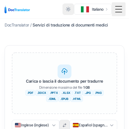
Italiano
Menu 
DocTranslator
/
Servizi di traduzione di documenti medici
Carica o lascia il documento per tradurre
Dimensione massima del file
1 GB
.PDF
.DOCX
.PPTX
. XLSX
.TXT
.JPG
.PNG
. IDML
. EPUB
.HTML
Inglese (inglese)
Español (spagnolo)