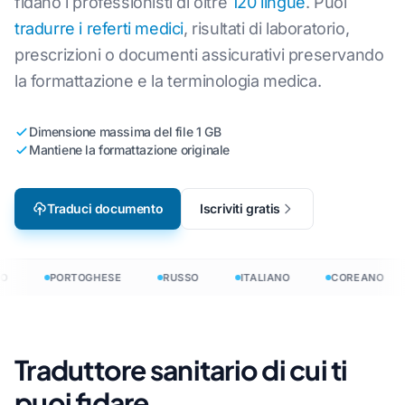
fidano i professionisti di oltre
120 lingue
. Puoi
tradurre i referti medici
, risultati di laboratorio,
prescrizioni o documenti assicurativi preservando
la formattazione e la terminologia medica.
Dimensione massima del file 1 GB
Mantiene la formattazione originale
Traduci documento
Iscriviti gratis
O
PORTOGHESE
RUSSO
ITALIANO
COREANO
Traduttore sanitario di cui ti
puoi fidare