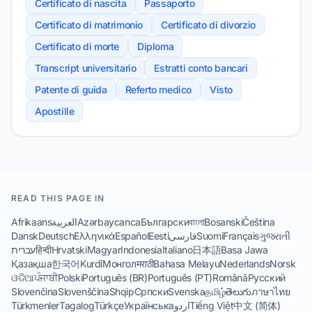
Certificato di nascita
Passaporto
Certificato di matrimonio
Certificato di divorzio
Certificato di morte
Diploma
Transcript universitario
Estratti conto bancari
Patente di guida
Referto medico
Visto
Apostille
READ THIS PAGE IN
Afrikaans
العربية
Azərbaycanca
Български
বাংলা
Bosanski
Čeština
Dansk
Deutsch
Ελληνικά
Español
Eesti
فارسی
Suomi
Français
ગુજરાતી
עברית
हिन्दी
Hrvatski
Magyar
Indonesia
Italiano
日本語
Basa Jawa
Қазақша
한국어
Kurdî
Монгол
मराठी
Bahasa Melayu
Nederlands
Norsk
ଓଡିଆ
ਪੰਜਾਬੀ
Polski
Português (BR)
Português (PT)
Română
Русский
Slovenčina
Slovenščina
Shqip
Српски
Svenska
தமிழ்
తెలుగు
ภาษาไทย
Türkmenler
Tagalog
Türkçe
Українська
اردو
Tiếng Việt
中文 (简体)