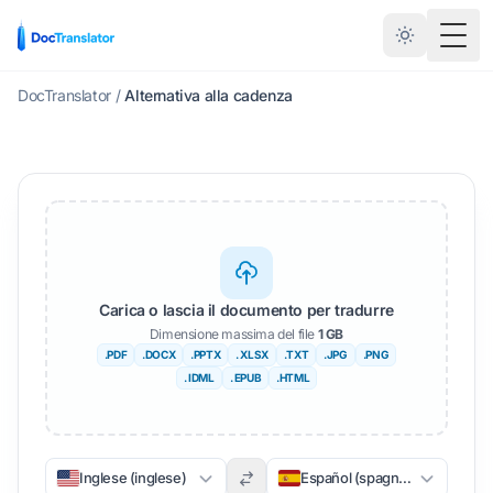
Menu 
DocTranslator
/
Alternativa alla cadenza
Carica o lascia il documento per tradurre
Dimensione massima del file
1 GB
.PDF
.DOCX
.PPTX
. XLSX
.TXT
.JPG
.PNG
. IDML
. EPUB
.HTML
Inglese (inglese)
Español (spagnolo)