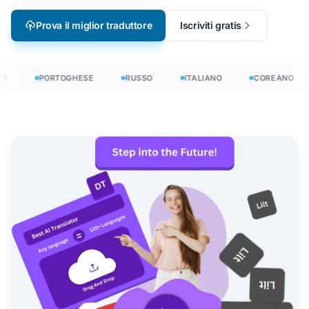
Prova il miglior traduttore
Iscriviti gratis
O
PORTOGHESE
RUSSO
ITALIANO
COREANO