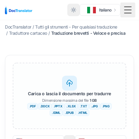
Italiano
Menu 
DocTranslator
/
Tutti gli strumenti - Per qualsiasi traduzione
/
Traduttore cartaceo
/
Traduzione brevetti - Veloce e precisa
Carica o lascia il documento per tradurre
Dimensione massima del file
1 GB
.PDF
.DOCX
.PPTX
. XLSX
.TXT
.JPG
.PNG
. IDML
. EPUB
.HTML