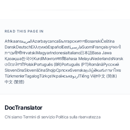
READ THIS PAGE IN
Afrikaans
العربية
Azərbaycanca
Български
বাংলা
Bosanski
Čeština
Dansk
Deutsch
Ελληνικά
Español
Eesti
فارسی
Suomi
Français
ગુજરાતી
עברית
हिन्दी
Hrvatski
Magyar
Indonesia
Italiano
日本語
Basa Jawa
Қазақша
한국어
Kurdî
Монгол
मराठी
Bahasa Melayu
Nederlands
Norsk
ଓଡିଆ
ਪੰਜਾਬੀ
Polski
Português (BR)
Português (PT)
Română
Русский
Slovenčina
Slovenščina
Shqip
Српски
Svenska
தமிழ்
తెలుగు
ภาษาไทย
Türkmenler
Tagalog
Türkçe
Українська
اردو
Tiếng Việt
中文 (简体)
中文 (繁體)
DocTranslator
Chi siamo
·
Termini di servizio
·
Politica sulla riservatezza