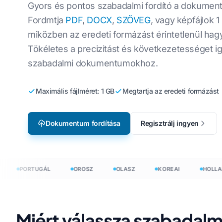
Gyors és pontos szabadalmi fordító a dokumen
Gyártás
CSV-fájlok for
Angolról koreaira
Fordmtja
PDF
,
DOCX
,
SZÖVEG
, vagy képfájlok 1
Videojáték Lokalizáció
miközben az eredeti formázást érintetlenül hagy
Fordítsa le a 
Angolról arabra
e-Learning
Tökéletes a precizitást és következetességet i
HTML-fordító
Angolról törökre
szabadalmi dokumentumokhoz.
InDesign szós
Angolról indonézre
Maximális fájlméret: 1 GB
Megtartja az eredeti formázást
.DOCX szószá
elvre
Angolról hindire
Excel fájlszám
Angolról urdura
Dokumentum fordítása
Regisztrálj ingyen
PowerPoint s
umokat 120+ nyelven
PORTUGÁL
OROSZ
OLASZ
KOREAI
HOLLAND
rdítson dokumentumokat 120+ nyelven
Miért válassza szabadalmi