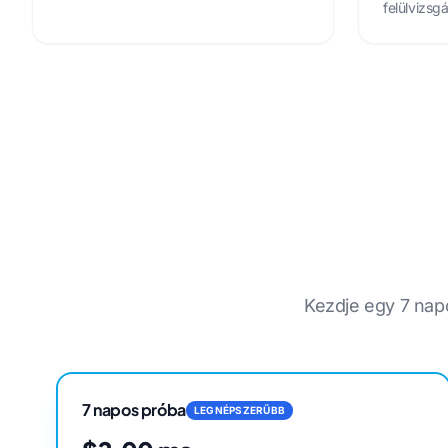
felülvizsgá
Kezdje egy 7 napo
7 napos próba
LEGNÉPSZERŰBB