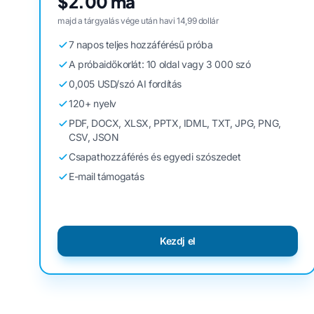
$2.00 ma
majd a tárgyalás vége után havi 14,99 dollár
7 napos teljes hozzáférésű próba
A próbaidőkorlát: 10 oldal vagy 3 000 szó
0,005 USD/szó AI fordítás
120+ nyelv
PDF, DOCX, XLSX, PPTX, IDML, TXT, JPG, PNG,
CSV, JSON
Csapathozzáférés és egyedi szószedet
E-mail támogatás
Kezdj el