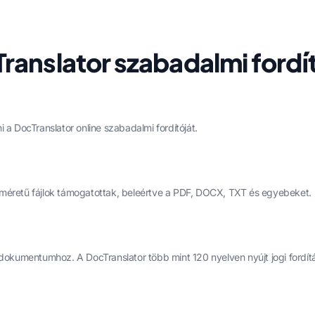
anslator szabadalmi fordí
 a DocTranslator online szabadalmi fordítóját.
 GB méretű fájlok támogatottak, beleértve a PDF, DOCX, TXT és egyebeket.
i dokumentumhoz. A DocTranslator több mint 120 nyelven nyújt jogi fordí