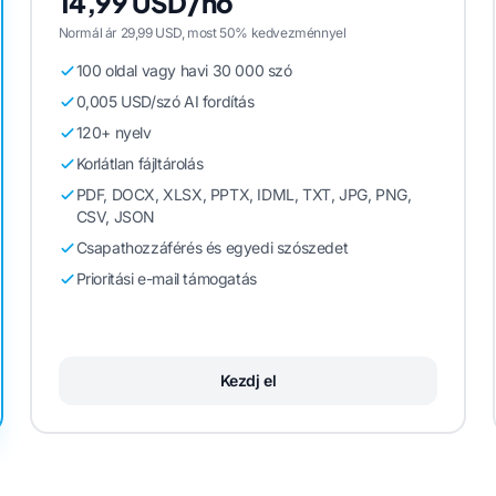
14,99 USD/hó
Normál ár 29,99 USD, most 50% kedvezménnyel
100 oldal vagy havi 30 000 szó
0,005 USD/szó AI fordítás
120+ nyelv
Korlátlan fájltárolás
PDF, DOCX, XLSX, PPTX, IDML, TXT, JPG, PNG,
CSV, JSON
Csapathozzáférés és egyedi szószedet
Prioritási e-mail támogatás
Kezdj el