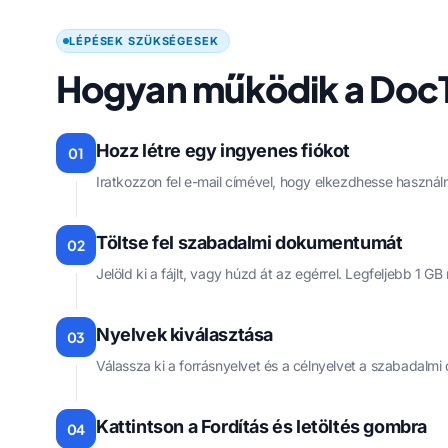
LÉPÉSEK SZÜKSÉGESEK
Hogyan működik a DocTr
Hozz létre egy ingyenes fiókot
01
Iratkozzon fel e-mail címével, hogy elkezdhesse használni
Töltse fel szabadalmi dokumentumát
02
Jelöld ki a fájlt, vagy húzd át az egérrel. Legfeljebb 1
Nyelvek kiválasztása
03
Válassza ki a forrásnyelvet és a célnyelvet a szabadalm
Kattintson a Fordítás és letöltés gombra
04