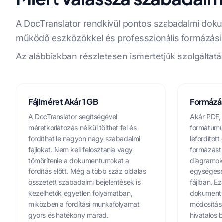
A DocTranslator rendkívül pontos szabadalmi dokum
működő eszközökkel és professzionális formázási m
Az alábbiakban részletesen ismertetjük szolgáltatá
Fájlméret Akár 1 GB
Formázá
A DocTranslator segítségével
Akár PDF,
méretkorlátozás nélkül tölthet fel és
formátumú
fordíthat le nagyon nagy szabadalmi
lefordítot
fájlokat. Nem kell felosztania vagy
formázást 
tömörítenie a dokumentumokat a
diagramok
fordítás előtt. Még a több száz oldalas
egységese
összetett szabadalmi bejelentések is
fájlban. E
kezelhetők egyetlen folyamatban,
dokumentu
miközben a fordítási munkafolyamat
módosításo
gyors és hatékony marad.
hivatalos 