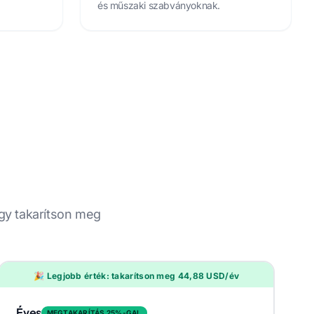
és műszaki szabványoknak.
agy takarítson meg
🎉 Legjobb érték: takarítson meg 44,88 USD/év
Éves
MEGTAKARÍTÁS 25%-GAL