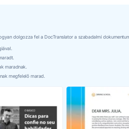
 hogyan dolgozza fel a DocTranslator a szabadalmi dokumentum
iával.
maradt.
sak maradnak.
oknak megfelelő marad.