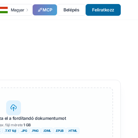
MCP
Belépés
Feliratkozz
Magyar
zza el a fordítandó dokumentumot
x. fájl mérete
1 GB
X
.TXT fájl
.JPG
.PNG
.IDML
.EPUB
.HTML