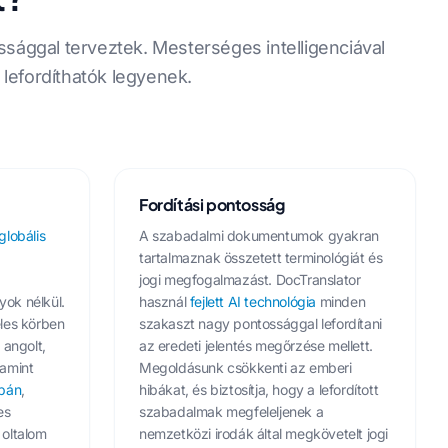
ssággal terveztek. Mesterséges intelligenciával
lefordíthatók legyenek.
Fordítási pontosság
globális
A szabadalmi dokumentumok gyakran
tartalmaznak összetett terminológiát és
jogi megfogalmazást. DocTranslator
ok nélkül.
használ
fejlett AI technológia
minden
les körben
szakaszt nagy pontossággal lefordítani
 angolt,
az eredeti jelentés megőrzése mellett.
lamint
Megoldásunk csökkenti az emberi
pán
,
hibákat, és biztosítja, hogy a lefordított
es
szabadalmak megfeleljenek a
 oltalom
nemzetközi irodák által megkövetelt jogi