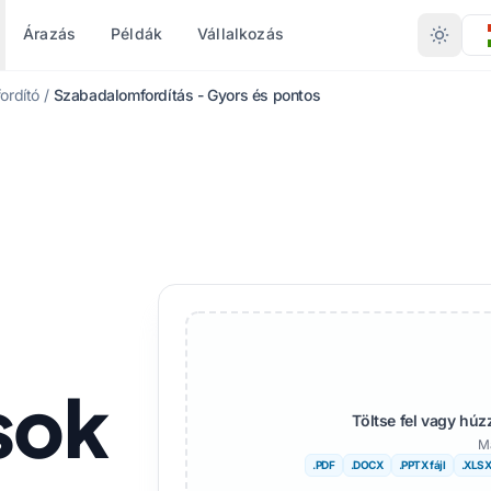
Árazás
Példák
Vállalkozás
fordító
/
Szabadalomfordítás - Gyors és pontos
ZERINTI
FORMÁTUM SZERINTI
MÁS NYELVEK
TOVÁBBI NYELVEK
ÁTALAKÍTÁS
tum (.DOCX)
PDF-ből DOCX-be
Dehogy
Afrikai
SX)
PDF TXT-be
Bengáli
Svéd
PT)
InDesign PDF-re
Urdu
Héber
PTX
XLSX-ből PDF-be
Norvég
Szerb
.IDML)
TXT-ről XLSX-re
Marathi
Szlovén
sok
JPG-ből PDF-be
Telugu
Szuahéli
Töltse fel vagy hú
Ma
ó
JPEG-ből PDF-be
Tamil
Amhara
.PDF
.DOCX
.PPTX fájl
.XLS
ítása
PNG-ből PDF-be
Török
Albán