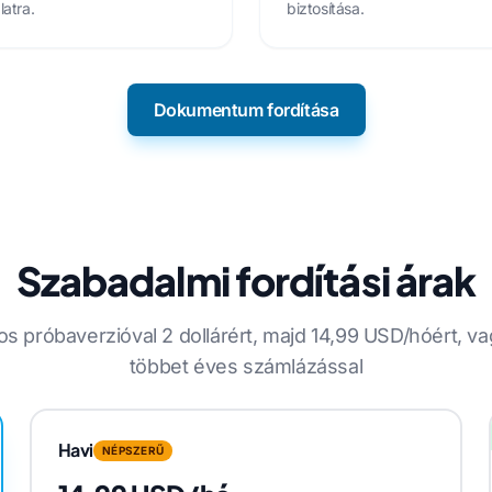
latra.
biztosítása.
Dokumentum fordítása
Szabadalmi fordítási árak
s próbaverzióval 2 dollárért, majd 14,99 USD/hóért, v
többet éves számlázással
Havi
NÉPSZERŰ