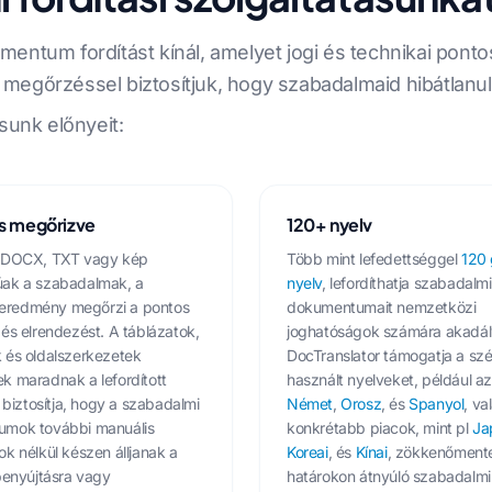
entum fordítást kínál, amelyet jogi és technikai ponto
egőrzéssel biztosítjuk, hogy szabadalmaid hibátlanul 
sunk előnyeit:
s megőrizve
120+ nyelv
 DOCX, TXT vagy kép
Több mint lefedettséggel
120 
ak a szabadalmak, a
nyelv
, lefordíthatja szabadalmi
t eredmény megőrzi a pontos
dokumentumait nemzetközi
és elrendezést. A táblázatok,
joghatóságok számára akadály
 és oldalszerkezetek
DocTranslator támogatja a szé
k maradnak a lefordított
használt nyelveket, például az
z biztosítja, hogy a szabadalmi
Német
,
Orosz
, és
Spanyol
, va
mok további manuális
konkrétabb piacok, mint pl
Ja
k nélkül készen álljanak a
Koreai
, és
Kínai
, zökkenőment
benyújtásra vagy
határokon átnyúló szabadalmi