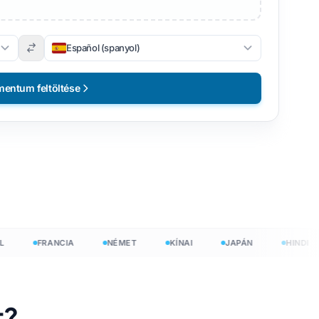
Español (spanyol)
entum feltöltése
FRANCIA
NÉMET
KÍNAI
JAPÁN
HINDI
en
t?