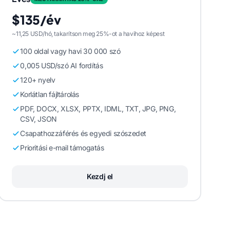
$135/év
~11,25 USD/hó, takarítson meg 25%-ot a havihoz képest
100 oldal vagy havi 30 000 szó
0,005 USD/szó AI fordítás
120+ nyelv
Korlátlan fájltárolás
PDF, DOCX, XLSX, PPTX, IDML, TXT, JPG, PNG,
CSV, JSON
Csapathozzáférés és egyedi szószedet
Prioritási e-mail támogatás
Kezdj el