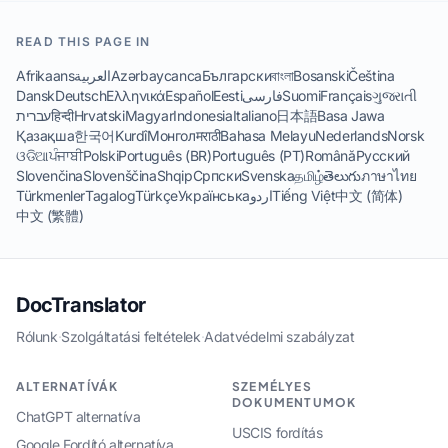
READ THIS PAGE IN
Afrikaans
العربية
Azərbaycanca
Български
বাংলা
Bosanski
Čeština
Dansk
Deutsch
Ελληνικά
Español
Eesti
فارسی
Suomi
Français
ગુજરાતી
עברית
हिन्दी
Hrvatski
Magyar
Indonesia
Italiano
日本語
Basa Jawa
Қазақша
한국어
Kurdî
Монгол
मराठी
Bahasa Melayu
Nederlands
Norsk
ଓଡିଆ
ਪੰਜਾਬੀ
Polski
Português (BR)
Português (PT)
Română
Русский
Slovenčina
Slovenščina
Shqip
Српски
Svenska
தமிழ்
తెలుగు
ภาษาไทย
Türkmenler
Tagalog
Türkçe
Українська
اردو
Tiếng Việt
中文 (简体)
中文 (繁體)
DocTranslator
Rólunk
·
Szolgáltatási feltételek
·
Adatvédelmi szabályzat
ALTERNATÍVÁK
SZEMÉLYES
DOKUMENTUMOK
ChatGPT alternatíva
USCIS fordítás
Google Fordító alternatíva