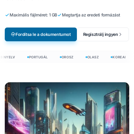
Maximális fájlméret: 1 GB
Megtartja az eredeti formázást
Fordítsa le a dokumentumot
Regisztrálj ingyen
 NYELV
PORTUGÁL
OROSZ
OLASZ
KOREAI