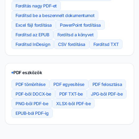
Fordítás nagy PDF-et
Fordítsd be a beszennelt dokumentumot
Excel fájl fordítása
PowerPoint fordítása
Fordítsd az EPUB
Fordítsd a könyvet
Fordítsd InDesign
CSV fordítása
Fordítsd TXT
PDF eszközök
PDF tömörítése
PDF egyesítése
PDF felosztása
PDF-ből DOCX-be
PDF TXT-be
JPG-ből PDF-be
PNG-ből PDF-be
XLSX-ből PDF-be
EPUB-ból PDF-ig