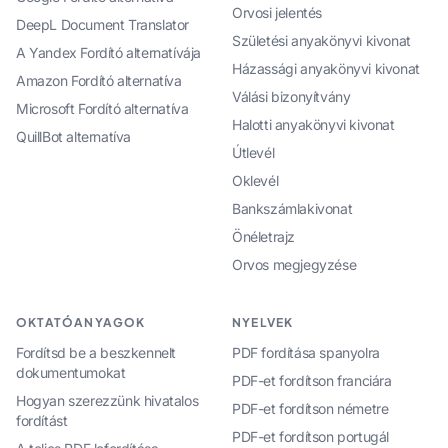
Orvosi jelentés
DeepL Document Translator
Születési anyakönyvi kivonat
A Yandex Fordító alternatívája
Házassági anyakönyvi kivonat
Amazon Fordító alternatíva
Válási bizonyítvány
Microsoft Fordító alternatíva
Halotti anyakönyvi kivonat
QuillBot alternatíva
Útlevél
Oklevél
Bankszámlakivonat
Önéletrajz
Orvos megjegyzése
OKTATÓANYAGOK
NYELVEK
Fordítsd be a beszkennelt
PDF fordítása spanyolra
dokumentumokat
PDF-et fordítson franciára
Hogyan szerezzünk hivatalos
PDF-et fordítson németre
fordítást
PDF-et fordítson portugál