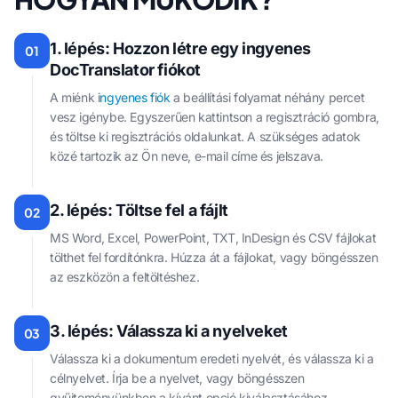
1. lépés: Hozzon létre egy ingyenes
01
DocTranslator fiókot
A miénk
ingyenes fiók
a beállítási folyamat néhány percet
vesz igénybe. Egyszerűen kattintson a regisztráció gombra,
és töltse ki regisztrációs oldalunkat. A szükséges adatok
közé tartozik az Ön neve, e-mail címe és jelszava.
2. lépés: Töltse fel a fájlt
02
MS Word, Excel, PowerPoint, TXT, InDesign és CSV fájlokat
tölthet fel fordítónkra. Húzza át a fájlokat, vagy böngésszen
az eszközön a feltöltéshez.
3. lépés: Válassza ki a nyelveket
03
Válassza ki a dokumentum eredeti nyelvét, és válassza ki a
célnyelvet. Írja be a nyelvet, vagy böngésszen
gyűjteményünkben a kívánt opció kiválasztásához.