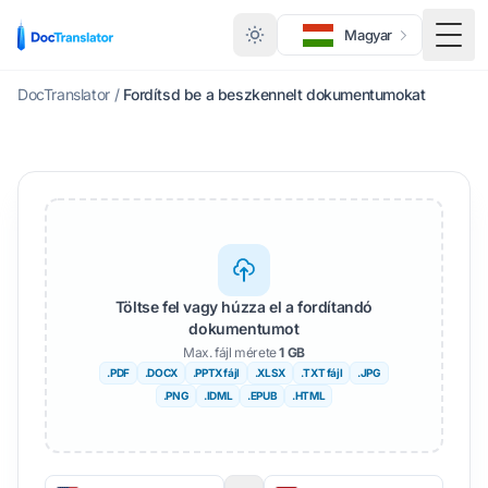
Magyar
Kapc
DocTranslator
/
Fordítsd be a beszkennelt dokumentumokat
Töltse fel vagy húzza el a fordítandó
dokumentumot
Max. fájl mérete
1 GB
.PDF
.DOCX
.PPTX fájl
.XLSX
.TXT fájl
.JPG
.PNG
.IDML
.EPUB
.HTML