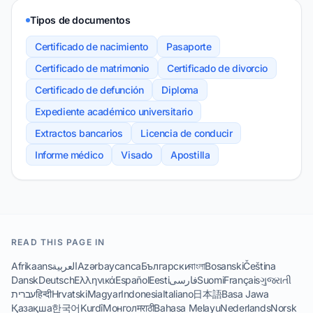
Tipos de documentos
Certificado de nacimiento
Pasaporte
Certificado de matrimonio
Certificado de divorcio
Certificado de defunción
Diploma
Expediente académico universitario
Extractos bancarios
Licencia de conducir
Informe médico
Visado
Apostilla
READ THIS PAGE IN
Afrikaans
العربية
Azərbaycanca
Български
বাংলা
Bosanski
Čeština
Dansk
Deutsch
Ελληνικά
Español
Eesti
فارسی
Suomi
Français
ગુજરાતી
עברית
हिन्दी
Hrvatski
Magyar
Indonesia
Italiano
日本語
Basa Jawa
Қазақша
한국어
Kurdî
Монгол
मराठी
Bahasa Melayu
Nederlands
Norsk