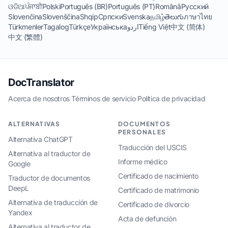
ଓଡିଆ
ਪੰਜਾਬੀ
Polski
Português (BR)
Português (PT)
Română
Русский
Slovenčina
Slovenščina
Shqip
Српски
Svenska
தமிழ்
తెలుగు
ภาษาไทย
Türkmenler
Tagalog
Türkçe
Українська
اردو
Tiếng Việt
中文 (简体)
中文 (繁體)
DocTranslator
Acerca de nosotros
·
Términos de servicio
·
Política de privacidad
ALTERNATIVAS
DOCUMENTOS
PERSONALES
Alternativa ChatGPT
Traducción del USCIS
Alternativa al traductor de
Informe médico
Google
Certificado de nacimiento
Traductor de documentos
DeepL
Certificado de matrimonio
Alternativa de traducción de
Certificado de divorcio
Yandex
Acta de defunción
Alternativa al traductor de