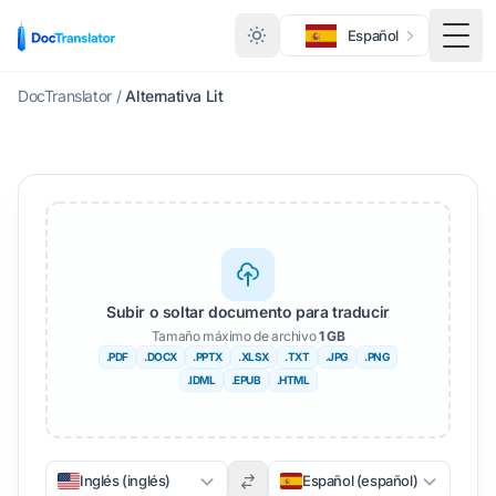
Español
Menú
DocTranslator
/
Alternativa Lit
Subir o soltar documento para traducir
Tamaño máximo de archivo
1 GB
.PDF
.DOCX
.PPTX
.XLSX
.TXT
.JPG
.PNG
.IDML
.EPUB
.HTML
Inglés (inglés)
Español (español)