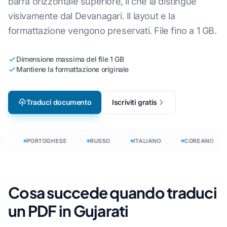
barra orizzontale superiore, il che la distingue
visivamente dal Devanagari. Il layout e la
formattazione vengono preservati. File fino a 1 GB.
Dimensione massima del file 1 GB
Mantiene la formattazione originale
Traduci documento
Iscriviti gratis
O
PORTOGHESE
RUSSO
ITALIANO
COREANO
Cosa succede quando traduci
un PDF in Gujarati