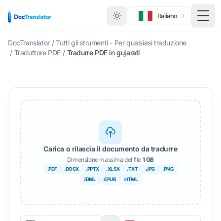
Italiano
Menu 
DocTranslator
/
Tutti gli strumenti - Per qualsiasi traduzione
/
Traduttore PDF
/
Tradurre PDF in gujarati
Carica o rilascia il documento da tradurre
Dimensione massima del file
1 GB
.PDF
.DOCX
.PPTX
.XLSX
.TXT
.JPG
.PNG
.IDML
.EPUB
.HTML