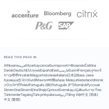
READ THIS PAGE IN
Afrikaans
العربية
Azərbaycanca
Български
বাংলা
Bosanski
Čeština
Dansk
Deutsch
Ελληνικά
Español
Eesti
فارسی
Suomi
Français
ગુજરાતી
עברית
हिन्दी
Hrvatski
Magyar
Indonesia
Italiano
日本語
Basa Jawa
Қазақша
한국어
Kurdî
Монгол
मराठी
Bahasa Melayu
Nederlands
Norsk
ଓଡିଆ
ਪੰਜਾਬੀ
Polski
Português (BR)
Português (PT)
Română
Русский
Slovenčina
Slovenščina
Shqip
Српски
Svenska
தமிழ்
తెలుగు
ภาษาไทย
Türkmenler
Tagalog
Türkçe
Українська
اردو
Tiếng Việt
中文 (简体)
中文 (繁體)