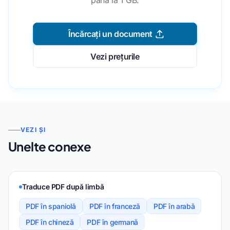
până la 1 GB.
Încărcați un document
Vezi prețurile
VEZI ȘI
Unelte conexe
Traduce PDF după limbă
PDF în spaniolă
PDF în franceză
PDF în arabă
PDF în chineză
PDF în germană