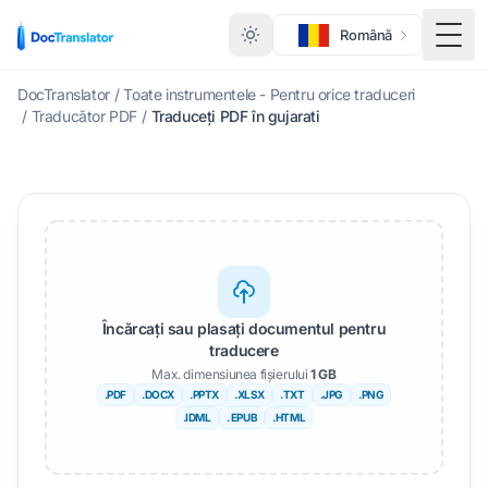
Română
Comu
DocTranslator
/
Toate instrumentele - Pentru orice traduceri
/
Traducător PDF
/
Traduceți PDF în gujarati
Încărcați sau plasați documentul pentru
traducere
Max. dimensiunea fișierului
1 GB
.PDF
.DOCX
.PPTX
.XLSX
.TXT
.JPG
.PNG
.IDML
. EPUB
.HTML