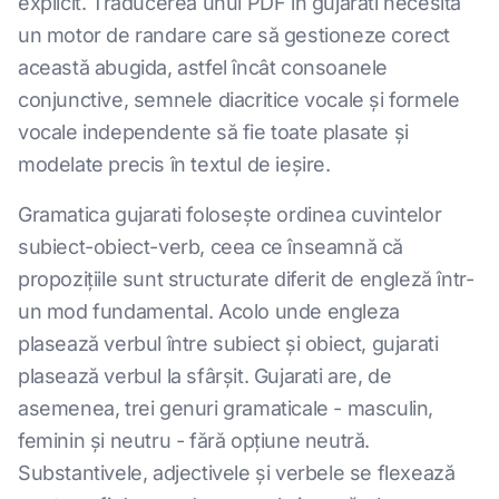
explicit. Traducerea unui PDF în gujarati necesită
un motor de randare care să gestioneze corect
această abugida, astfel încât consoanele
conjunctive, semnele diacritice vocale și formele
vocale independente să fie toate plasate și
modelate precis în textul de ieșire.
Gramatica gujarati folosește ordinea cuvintelor
subiect-obiect-verb, ceea ce înseamnă că
propozițiile sunt structurate diferit de engleză într-
un mod fundamental. Acolo unde engleza
plasează verbul între subiect și obiect, gujarati
plasează verbul la sfârșit. Gujarati are, de
asemenea, trei genuri gramaticale - masculin,
feminin și neutru - fără opțiune neutră.
Substantivele, adjectivele și verbele se flexează