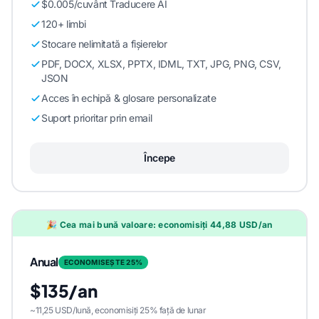
$0.005/cuvânt Traducere AI
120+ limbi
Stocare nelimitată a fișierelor
PDF, DOCX, XLSX, PPTX, IDML, TXT, JPG, PNG, CSV,
JSON
Acces în echipă & glosare personalizate
Suport prioritar prin email
Începe
🎉 Cea mai bună valoare: economisiți 44,88 USD/an
Anual
ECONOMISEȘTE 25%
$135/an
~11,25 USD/lună, economisiți 25% față de lunar