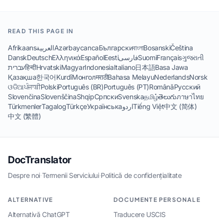
READ THIS PAGE IN
Afrikaans
العربية
Azərbaycanca
Български
বাংলা
Bosanski
Čeština
Dansk
Deutsch
Ελληνικά
Español
Eesti
فارسی
Suomi
Français
ગુજરાતી
עברית
हिन्दी
Hrvatski
Magyar
Indonesia
Italiano
日本語
Basa Jawa
Қазақша
한국어
Kurdî
Монгол
मराठी
Bahasa Melayu
Nederlands
Norsk
ଓଡିଆ
ਪੰਜਾਬੀ
Polski
Português (BR)
Português (PT)
Română
Русский
Slovenčina
Slovenščina
Shqip
Српски
Svenska
தமிழ்
తెలుగు
ภาษาไทย
Türkmenler
Tagalog
Türkçe
Українська
اردو
Tiếng Việt
中文 (简体)
中文 (繁體)
DocTranslator
Despre noi
·
Termenii Serviciului
·
Politică de confidențialitate
ALTERNATIVE
DOCUMENTE PERSONALE
Alternativă ChatGPT
Traducere USCIS