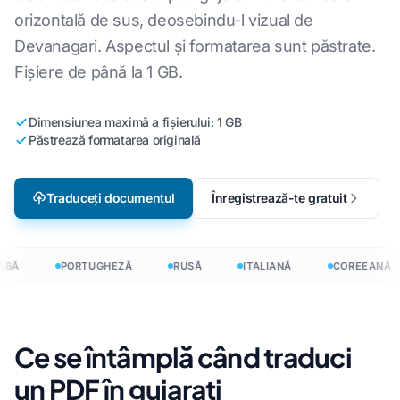
orizontală de sus, deosebindu-l vizual de
Devanagari. Aspectul și formatarea sunt păstrate.
Fișiere de până la 1 GB.
Dimensiunea maximă a fișierului: 1 GB
Păstrează formatarea originală
Traduceți documentul
Înregistrează-te gratuit
BĂ
PORTUGHEZĂ
RUSĂ
ITALIANĂ
COREEANĂ
Ce se întâmplă când traduci
un PDF în gujarati