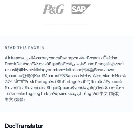
READ THIS PAGE IN
Afrikaans
العربية
Azərbaycanca
Български
বাংলা
Bosanski
Čeština
Dansk
Deutsch
Ελληνικά
Español
Eesti
فارسی
Suomi
Français
ગુજરાતી
עברית
हिन्दी
Hrvatski
Magyar
Indonesia
Italiano
日本語
Basa Jawa
Қазақша
한국어
Kurdî
Монгол
मराठी
Bahasa Melayu
Nederlands
Norsk
ଓଡିଆ
ਪੰਜਾਬੀ
Polski
Português (BR)
Português (PT)
Română
Русский
Slovenčina
Slovenščina
Shqip
Српски
Svenska
தமிழ்
తెలుగు
ภาษาไทย
Türkmenler
Tagalog
Türkçe
Українська
اردو
Tiếng Việt
中文 (简体)
中文 (繁體)
DocTranslator