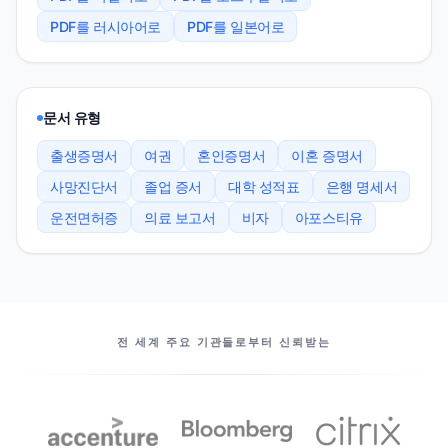
PDF를 러시아어로
PDF를 일본어로
문서 유형
출생증명서
여권
혼인증명서
이혼 증명서
사망진단서
졸업 증서
대학 성적표
은행 명세서
운전면허증
의료 보고서
비자
아포스티유
우리의 파트너들
전 세계 주요 기관들로부터 신뢰받는