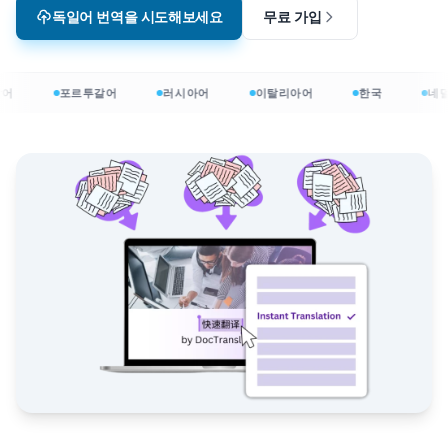
독일어 번역을 시도해보세요
무료 가입
어
포르투갈어
러시아어
이탈리아어
한국
네덜