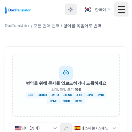
한국어
메뉴
DocTranslator
/
모든 언어 번역
/
영어를 독일어로 번역
번역을 위해 문서를 업로드하거나 드롭하세요
최대. 파일 크기
1GB
.PDF
.DOCX
.PPTX
. XLSX
.TXT
.JPG
.PNG
. IDML
. EPUB
.HTML
영어 (영어)
에스파뇰 (스페인어)