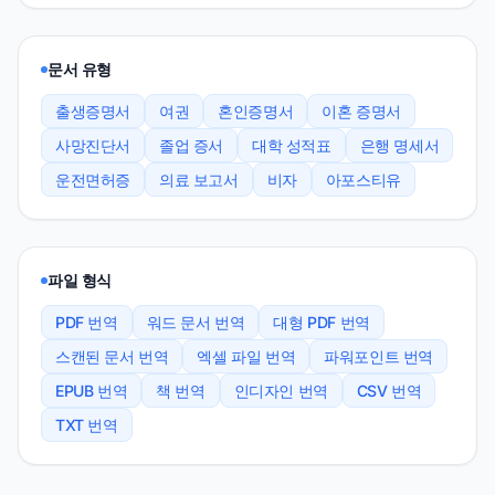
문서 유형
출생증명서
여권
혼인증명서
이혼 증명서
사망진단서
졸업 증서
대학 성적표
은행 명세서
운전면허증
의료 보고서
비자
아포스티유
파일 형식
PDF 번역
워드 문서 번역
대형 PDF 번역
스캔된 문서 번역
엑셀 파일 번역
파워포인트 번역
EPUB 번역
책 번역
인디자인 번역
CSV 번역
TXT 번역