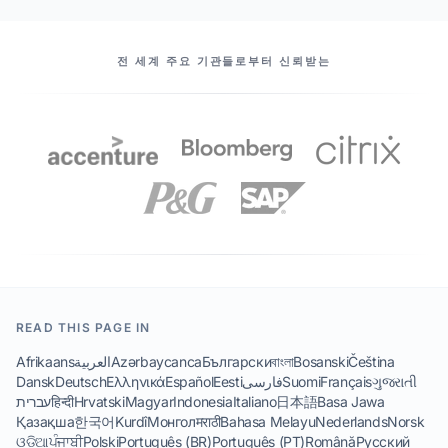
우리의 파트너들
전 세계 주요 기관들로부터 신뢰받는
READ THIS PAGE IN
Afrikaans
العربية
Azərbaycanca
Български
বাংলা
Bosanski
Čeština
Dansk
Deutsch
Ελληνικά
Español
Eesti
فارسی
Suomi
Français
ગુજરાતી
עברית
हिन्दी
Hrvatski
Magyar
Indonesia
Italiano
日本語
Basa Jawa
Қазақша
한국어
Kurdî
Монгол
मराठी
Bahasa Melayu
Nederlands
Norsk
ଓଡିଆ
ਪੰਜਾਬੀ
Polski
Português (BR)
Português (PT)
Română
Русский