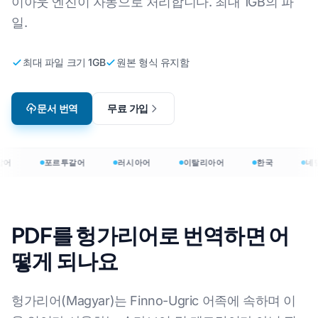
이아웃 엔진이 자동으로 처리합니다. 최대 1GB의 파
일.
최대 파일 크기 1GB
원본 형식 유지함
문서 번역
무료 가입
어
포르투갈어
러시아어
이탈리아어
한국
네
PDF를 헝가리어로 번역하면 어
떻게 되나요
헝가리어(Magyar)는 Finno-Ugric 어족에 속하며 이