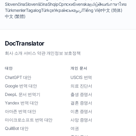
Slovenčina
Slovenščina
Shqip
Српски
Svenska
தமிழ்
తెలుగు
ภาษาไทย
Türkmenler
Tagalog
Türkçe
Українська
اردو
Tiếng Việt
中文 (简体)
中文 (繁體)
DocTranslator
회사 소개
·
서비스 약관
·
개인정보 보호정책
대안
개인 문서
ChatGPT 대안
USCIS 번역
Google 번역 대안
의료 진단서
DeepL 문서 번역기
출생 증명서
Yandex 번역 대안
결혼 증명서
아마존 번역 대안
이혼 증명서
마이크로소프트 번역 대안
사망 증명서
QuillBot 대안
여권