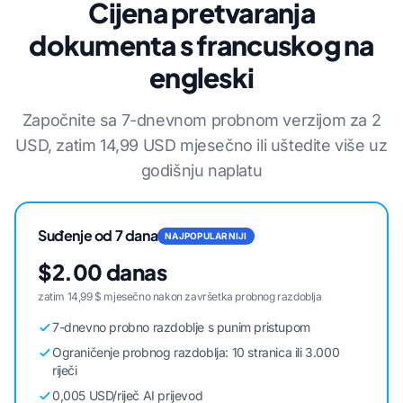
Cijena pretvaranja
dokumenta s francuskog na
engleski
Započnite sa 7-dnevnom probnom verzijom za 2
USD, zatim 14,99 USD mjesečno ili uštedite više uz
godišnju naplatu
Suđenje od 7 dana
NAJPOPULARNIJI
$2.00 danas
zatim 14,99 $ mjesečno nakon završetka probnog razdoblja
7-dnevno probno razdoblje s punim pristupom
Ograničenje probnog razdoblja: 10 stranica ili 3.000
riječi
0,005 USD/riječ AI prijevod