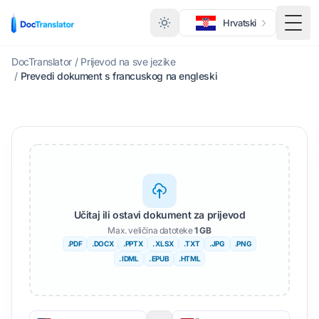
Hrvatski
Toggl
DocTranslator
/
Prijevod na sve jezike
/
Prevedi dokument s francuskog na engleski
Učitaj ili ostavi dokument za prijevod
Max. veličina datoteke
1 GB
.PDF
.DOCX
.PPTX
. XLSX
.TXT
.JPG
.PNG
. IDML
. EPUB
.HTML