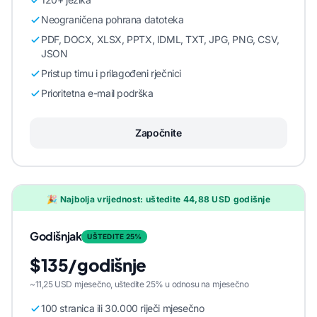
Neograničena pohrana datoteka
PDF, DOCX, XLSX, PPTX, IDML, TXT, JPG, PNG, CSV,
JSON
Pristup timu i prilagođeni rječnici
Prioritetna e-mail podrška
Započnite
🎉 Najbolja vrijednost: uštedite 44,88 USD godišnje
Godišnjak
UŠTEDITE 25%
$135/godišnje
~11,25 USD mjesečno, uštedite 25% u odnosu na mjesečno
100 stranica ili 30.000 riječi mjesečno