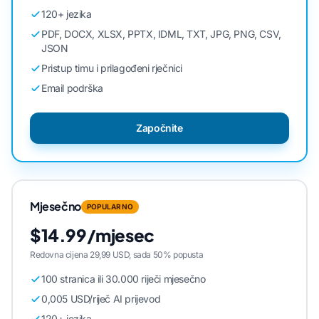
120+ jezika
PDF, DOCX, XLSX, PPTX, IDML, TXT, JPG, PNG, CSV,
JSON
Pristup timu i prilagođeni rječnici
Email podrška
Započnite
Mjesečno
POPULARNO
$14.99/mjesec
Redovna cijena 29,99 USD, sada 50% popusta
100 stranica ili 30.000 riječi mjesečno
0,005 USD/riječ AI prijevod
120+ jezika