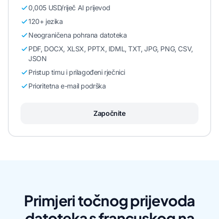
0,005 USD/riječ AI prijevod
120+ jezika
Neograničena pohrana datoteka
PDF, DOCX, XLSX, PPTX, IDML, TXT, JPG, PNG, CSV,
JSON
Pristup timu i prilagođeni rječnici
Prioritetna e-mail podrška
Započnite
Primjeri točnog prijevoda
datoteka s francuskog na