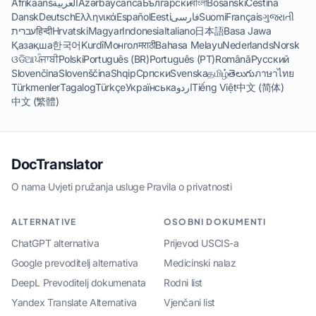
Afrikaans
العربية
Azərbaycanca
Български
বাংলা
Bosanski
Čeština
Dansk
Deutsch
Ελληνικά
Español
Eesti
فارسی
Suomi
Français
ગુજરાતી
עברית
हिन्दी
Hrvatski
Magyar
Indonesia
Italiano
日本語
Basa Jawa
Қазақша
한국어
Kurdî
Монгол
मराठी
Bahasa Melayu
Nederlands
Norsk
ଓଡିଆ
ਪੰਜਾਬੀ
Polski
Português (BR)
Português (PT)
Română
Русский
Slovenčina
Slovenščina
Shqip
Српски
Svenska
தமிழ்
తెలుగు
ภาษาไทย
Türkmenler
Tagalog
Türkçe
Українська
اردو
Tiếng Việt
中文 (简体)
中文 (繁體)
DocTranslator
O nama
·
Uvjeti pružanja usluge
·
Pravila o privatnosti
ALTERNATIVE
OSOBNI DOKUMENTI
ChatGPT alternativa
Prijevod USCIS-a
Google prevoditelj alternativa
Medicinski nalaz
DeepL Prevoditelj dokumenata
Rodni list
Yandex Translate Alternativa
Vjenčani list