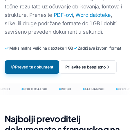
točne rezultate uz očuvanje oblikovanja, fontova i
strukture. Prenesite
PDF-ovi
,
Word datoteke
,
slike, ili druge podržane formate do 1 GB i dobiti
savršeno preveden dokument u sekundi.
Maksimalna veličina datoteke 1 GB
Zadržava izvorni format
Prevedite dokument
Prijavite se besplatno
PSKI
PORTUGALSKI
RUSKI
TALIJANSKI
KOREJS
Najbolji prevoditelj
dokumenata s francuskog na