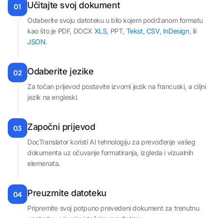
Učitajte svoj dokument
01
Odaberite svoju datoteku u bilo kojem podržanom formatu
kao što je PDF, DOCX
XLS
, PPT,
Tekst
,
CSV
,
InDesign
, ili
JSON
.
Odaberite jezike
02
Za točan prijevod postavite izvorni jezik na francuski, a ciljni
jezik na engleski.
Započni prijevod
03
DocTranslator koristi AI tehnologiju za prevođenje vašeg
dokumenta uz očuvanje formatiranja, izgleda i vizualnih
elemenata.
Preuzmite datoteku
04
Pripremite svoj potpuno prevedeni dokument za trenutnu