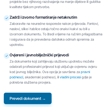
projekte bez njihovog razdvajanja na manje dijelove ili gubitka
kvalitete tijekom pretvorbe.
Zadrži izvorno formatiranje netaknutim
Zaboravite na neuredne rasporede nakon prijevoda. Fontovi,
naslovi, slike i tablice ostaju točno onakvi kakvi su bili u
izvornom dokumentu. To štedi vrijeme na ručnim prilagodbama
i osigurava da je prevedena datoteka odmah spremna za
upotrebu.
Ovjereni i javnobilježnički prijevodi
Za dokumente koji zahtijevaju službenu upotrebu možete
odabrati profesionalni prijevod koji uključuje ovjerenu ovjeru
kod javnog bilježnika. Ova opcija je savršena za
pravni
podnesci
, akademski podnesci, ili
vladini procesi
gdje je
potrebna službena provjera.
Prevedi dokument →