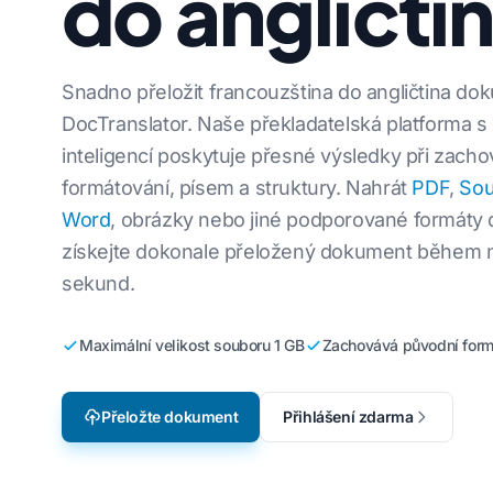
do angličti
Přeložte sou
Lokalizace videoher
jštiny
Z angličtiny do korejštiny
Přeložte sou
e-learning
štiny
Angličtina do arabštiny
Snadno přeložit francouzština do angličtina do
Přeložte JS
DocTranslator. Naše překladatelská platforma 
ndštiny
Z angličtiny do turečtiny
Překladač H
inteligencí poskytuje přesné výsledky při zacho
tiny
Angličtina do indonéštiny
formátování, písem a struktury. Nahrát
PDF
,
Sou
Počet slov a
néštiny
Angličtina do hindštiny
Word
, obrázky nebo jiné podporované formáty 
.DOCX Word 
Angličtina do urdštiny
 →
získejte dokonale přeložený dokument během n
Počet soubor
sekund.
Počet slov v
Maximální velikost souboru 1 GB
Zachovává původní form
y do 120+ jazyků
 přeložit dokumenty do 120+ jazyků
Přeložte dokument
Přihlášení zdarma