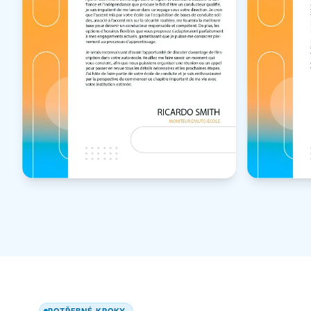
POTŘEBNÉ KROKY