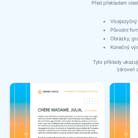
Před překladem vlast
Vícejazyčný 
Původní form
Obrázky, gra
Konečný výst
Tyto příklady ukazuj
zároveň z