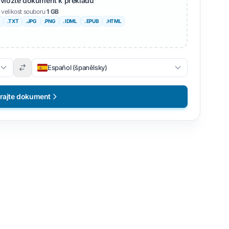
 vložte dokument k překladu
 velikost souboru
1 GB
.TXT
.JPG
.PNG
. IDML
. EPUB
.HTML
Español (španělsky)
rajte dokument
darma