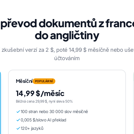
 převod dokumentů z franc
do angličtiny
 zkušební verzí za 2 $, poté 14,99 $ měsíčně nebo ušet
účtováním
Měsíční
POPULÁRNÍ
14,99 $/měsíc
Běžná cena 29,99 $, nyní sleva 50%
100 stran nebo 30 000 slov měsíčně
0,005 $/slovo AI překlad
120+ jazyků