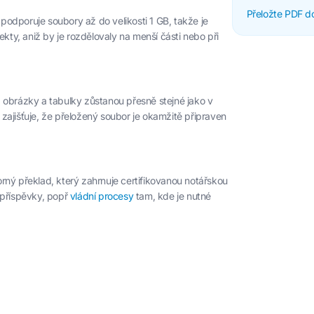
Přeložte PDF do
odporuje soubory až do velikosti 1 GB, takže je
ojekty, aniž by je rozdělovaly na menší části nebo při
 obrázky a tabulky zůstanou přesně stejné jako v
zajišťuje, že přeložený soubor je okamžitě připraven
rný překlad, který zahrnuje certifikovanou notářskou
příspěvky, popř
vládní procesy
tam, kde je nutné