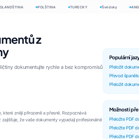
NDŠTINA
POLŠTINA
TURECKY
Švédsky
ANGLIČ
umentů z
ny
Populární ja
ičtiny dokumentujte rychle a bez kompromisů
Přeložit dokumen
Převod španěls
Přeložit dokume
Možnosti pře
 které znějí přirozeně a přesně. Rozpoznává
Přeložte PDF d
 zajišťuje, že vaše dokumenty vypadají profesionálně
Přeložte PDF do
Přeložte PDF d