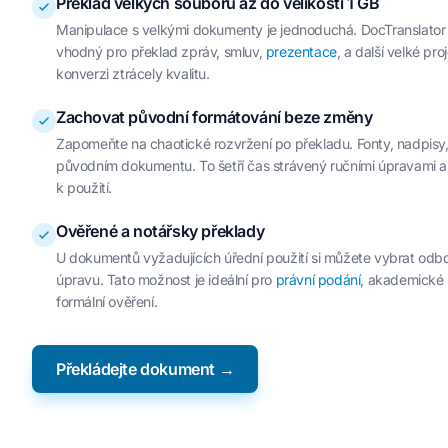
Překlad velkých souborů až do velikosti 1 GB
Manipulace s velkými dokumenty je jednoduchá. DocTranslator p
vhodný pro překlad zpráv, smluv,
prezentace
, a další velké pr
konverzi ztrácely kvalitu.
Zachovat původní formátování beze změny
Zapomeňte na chaotické rozvržení po překladu. Fonty, nadpisy,
původním dokumentu. To šetří čas strávený ručními úpravami a 
k použití.
Ověřené a notářsky překlady
U dokumentů vyžadujících úřední použití si můžete vybrat odbo
úpravu. Tato možnost je ideální pro
právní podání
, akademické 
formální ověření.
Překládejte dokument →