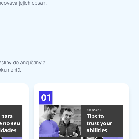
acovává jejich obsah.
štiny do angličtiny a
dokumentů.