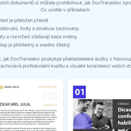
ních dokumentů si můžete prohlédnout, jak DocTranslator zpr
Co uvidíte v příkladech:
text je přeložen přesně
átování, fonty a struktura zachovány.
fy a rozvržení zůstávají beze změny.
up je přehledný a snadno čitelný.
í, jak DocTranslator poskytuje překladatelské služby z francouz
achovává profesionální kvalitu a vizuální konzistenci vašich 