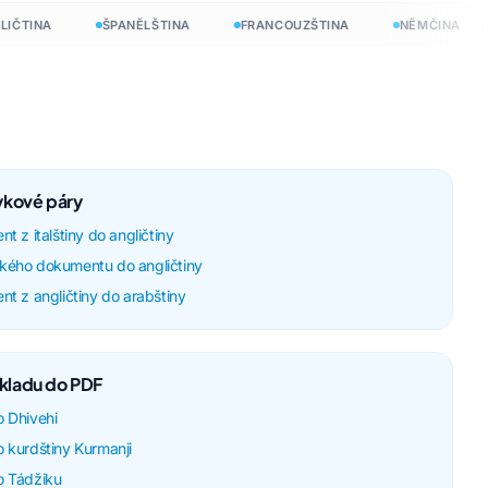
TINA
ŠPANĚLŠTINA
FRANCOUZŠTINA
NĚMČINA
zykové páry
t z italštiny do angličtiny
kého dokumentu do angličtiny
nt z angličtiny do arabštiny
kladu do PDF
o Dhivehi
 kurdštiny Kurmanji
o Tádžiku