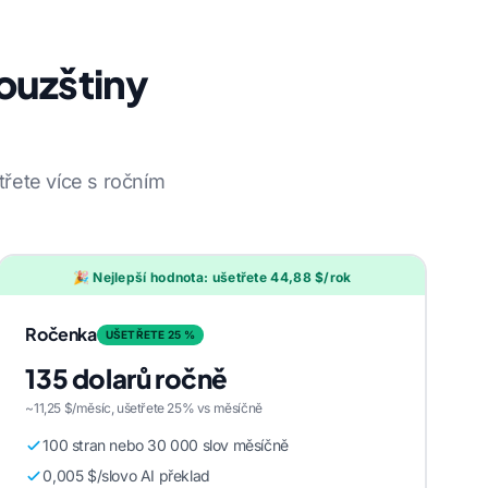
ouzštiny
řete více s ročním
🎉 Nejlepší hodnota: ušetřete 44,88 $/rok
Ročenka
UŠETŘETE 25 %
135 dolarů ročně
~11,25 $/měsíc, ušetřete 25% vs měsíčně
100 stran nebo 30 000 slov měsíčně
0,005 $/slovo AI překlad