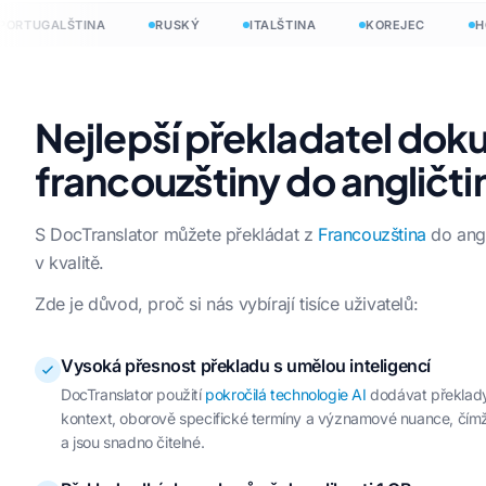
TUGALŠTINA
RUSKÝ
ITALŠTINA
KOREJEC
HOLA
Nejlepší překladatel dok
francouzštiny do angličti
S DocTranslator můžete překládat z
Francouzština
do angl
v kvalitě.
Zde je důvod, proč si nás vybírají tisíce uživatelů:
Vysoká přesnost překladu s umělou inteligencí
DocTranslator použití
pokročilá technologie AI
dodávat překlady,
kontext, oborově specifické termíny a významové nuance, čímž
a jsou snadno čitelné.