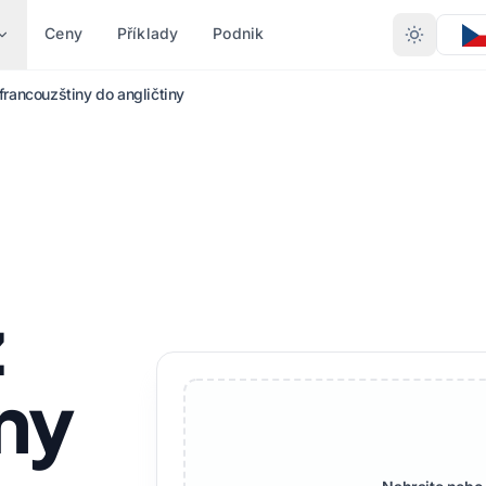
Ceny
Příklady
Podnik
francouzštiny do angličtiny
 PODLE TYPU
PŘEVOD PODLE FORMÁTU
JINÉ JAZYKY
DALŠÍ JAZYKY
likace Word
PDF do DOCX
Ani náhodou
Afričan
PDF do TXT
Bengálský
švédský
 (.XLSX)
InDesign do PDF
Urdu
Hebrejština
z
.PPT)
XLSX do PDF
Norský
Srbština
PPTX
TXT až XLSX
Maráthština
Slovinský
ny
ign (.IDML)
JPG do PDF
Telugština
Svahilština
PUB
JPEG do PDF
Tamilština
Amharština
ladatel
PNG do PDF
Turečtina
Albánský