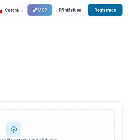
MCP
Přihlásit se
Registrace
Čeština