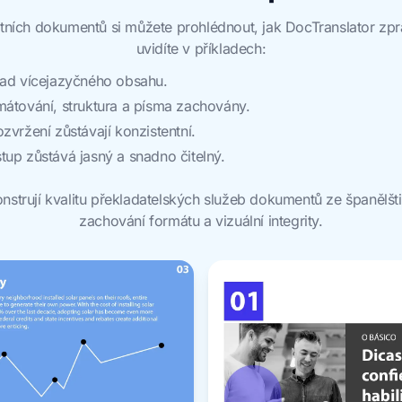
tních dokumentů si můžete prohlédnout, jak DocTranslator zp
uvidíte v příkladech:
lad vícejazyčného obsahu.
mátování, struktura a písma zachovány.
zvržení zůstávají konzistentní.
up zůstává jasný a snadno čitelný.
nstrují kvalitu překladatelských služeb dokumentů ze španělštin
zachování formátu a vizuální integrity.