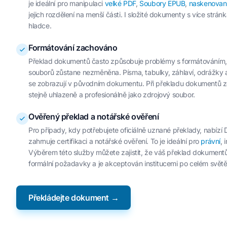
je ideální pro manipulaci
velké PDF
,
Soubory EPUB
,
naskenovan
jejich rozdělení na menší části. I složité dokumenty s více str
hladce.
Formátování zachováno
Překlad dokumentů často způsobuje problémy s formátováním, al
souborů zůstane nezměněna. Písma, tabulky, záhlaví, odrážky a
se zobrazují v původním dokumentu. Při překladu dokumentů ze
stejně uhlazeně a profesionálně jako zdrojový soubor.
Ověřený překlad a notářské ověření
Pro případy, kdy potřebujete oficiálně uznané překlady, nabízí 
zahrnuje certifikaci a notářské ověření. To je ideální pro
právní
, 
Výběrem této služby můžete zajistit, že váš překlad dokumentů
formální požadavky a je akceptován institucemi po celém světě
Překládejte dokument →