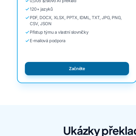
0,005 $/slovo AI překlad
120+ jazyků
PDF, DOCX, XLSX, PPTX, IDML, TXT, JPG, PNG,
CSV, JSON
Přístup týmu a vlastní slovníčky
E-mailová podpora
Začněte
Ukázky překla