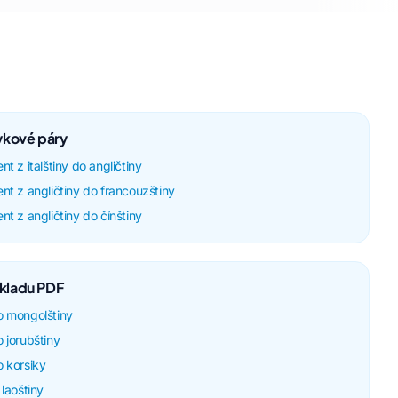
zykové páry
t z italštiny do angličtiny
nt z angličtiny do francouzštiny
nt z angličtiny do čínštiny
kladu PDF
o mongolštiny
 jorubštiny
o korsiky
 laoštiny