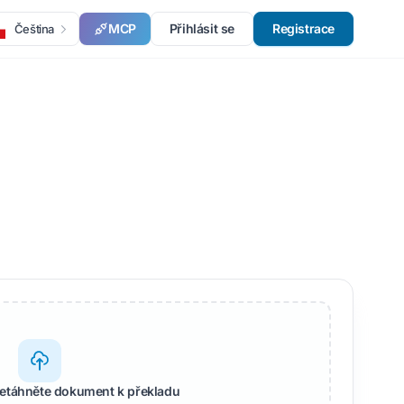
MCP
Přihlásit se
Registrace
Čeština
řetáhněte dokument k překladu