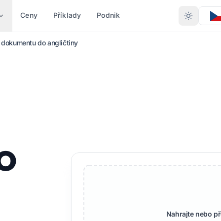
Ceny
Příklady
Podnik
 dokumentu do angličtiny
 PODLE TYPU
PŘEVOD PODLE FORMÁTU
JINÉ JAZYKY
DALŠÍ JAZYKY
likace Word
PDF do DOCX
Ani náhodou
Afričan
PDF do TXT
Bengálský
švédský
 (.XLSX)
InDesign do PDF
Urdu
Hebrejština
o
.PPT)
XLSX do PDF
Norský
Srbština
PPTX
TXT až XLSX
Maráthština
Slovinský
ign (.IDML)
JPG do PDF
Telugština
Svahilština
PUB
JPEG do PDF
Tamilština
Amharština
ladatel
Nahrajte nebo p
PNG do PDF
Turečtina
Albánský