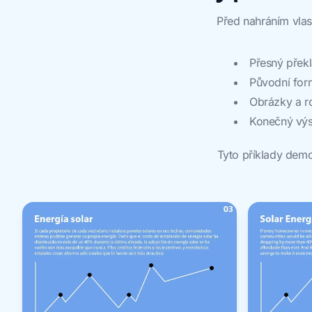
Před nahráním vlas
Přesný přek
Původní for
Obrázky a ro
Konečný výst
Tyto příklady demo