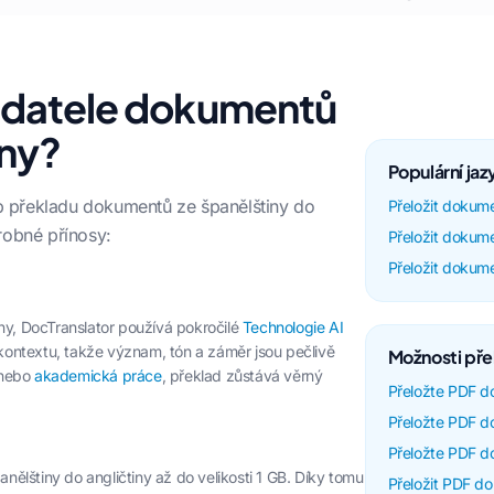
ladatele dokumentů
iny?
Populární ja
ob překladu dokumentů ze španělštiny do
Přeložit dokumen
drobné přínosy:
Přeložit dokume
Přeložit dokume
ny, DocTranslator používá pokročilé
Technologie AI
ontextu, takže význam, tón a záměr jsou pečlivě
Možnosti pře
 nebo
akademická práce
, překlad zůstává věrný
Přeložte PDF d
Přeložte PDF do
Přeložte PDF d
ělštiny do angličtiny až do velikosti 1 GB. Díky tomu
Přeložit PDF do