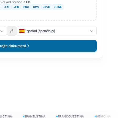
 velikost souboru
1 GB
X
.TXT
.JPG
.PNG
.IDML
.EPUB
.HTML
Español (španělsky)
rajte dokument
darma
TINA
ŠPANĚLŠTINA
FRANCOUZŠTINA
NĚMČINA