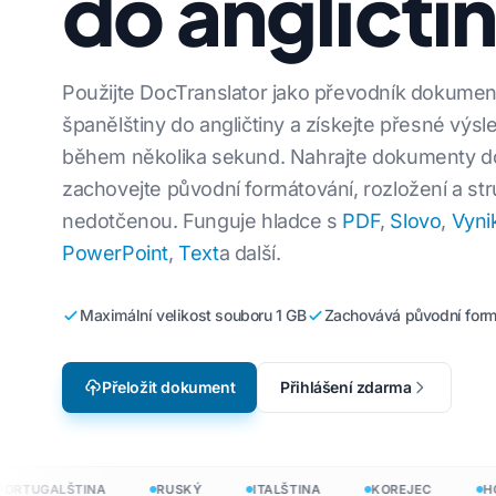
do angličti
Přeložte sou
Lokalizace videoher
jštiny
Z angličtiny do korejštiny
Přeložte sou
e-learning
štiny
Angličtina do arabštiny
Použijte DocTranslator jako převodník dokumen
Přeložte JS
španělštiny do angličtiny a získejte přesné výsl
ndštiny
Z angličtiny do turečtiny
Překladač H
během několika sekund. Nahrajte dokumenty do
tiny
Z angličtiny do indonéštiny
zachovejte původní formátování, rozložení a str
Počet slov a
néštiny
Angličtina do hindštiny
nedotčenou. Funguje hladce s
PDF
,
Slovo
,
Vyni
.DOCX Word 
Angličtina do urdštiny
 →
PowerPoint
,
Text
a další.
Počet soubor
Počet slov v
Maximální velikost souboru 1 GB
Zachovává původní form
Přeložit dokument
Přihlášení zdarma
y do 120+ jazyků
 přeložit dokumenty do 120+ jazyků
TUGALŠTINA
RUSKÝ
ITALŠTINA
KOREJEC
HOLA