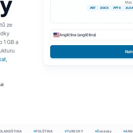
ny
Max.
bory TXT
.PDF
.DOCX
.PPTX
.XLS
DOCX na TXT
Vietnamština
Filipínský
bory CSV
Z EPUB na PDF
Italština
Finština
tů ze
ON
edky
Polština
Bulharský
Angličtina (angličtina)
TML
 1 GB a
Ukrajinština
Maďarský
ukturu
plikace InDesign
Nah
Latinský
Zulu
kat
,
Counter
Čeština
Jorubština
ů Excel
Irština
Všech 120+ jazyků →
 PowerPointu
át
Hmongové
Začněte zdarma
Začněte z
NDŠTINA
POLŠTINA
TURECKY
Švédsky
ANGLIČ