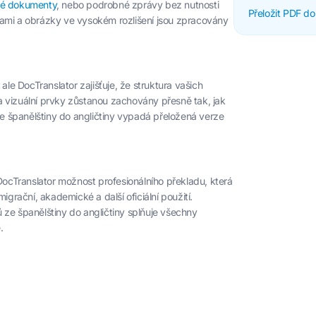
é dokumenty
, nebo podrobné zprávy bez nutnosti
Přeložit PDF do
ánkami a obrázky ve vysokém rozlišení jsou zpracovány
e DocTranslator zajišťuje, že struktura vašich
 vizuální prvky zůstanou zachovány přesně tak, jak
 španělštiny do angličtiny vypadá přeložená verze
DocTranslator možnost profesionálního překladu, která
imigrační, akademické a další oficiální použití.
 ze španělštiny do angličtiny splňuje všechny
.