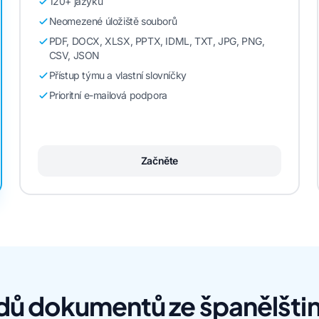
120+ jazyků
Neomezené úložiště souborů
PDF, DOCX, XLSX, PPTX, IDML, TXT, JPG, PNG,
CSV, JSON
Přístup týmu a vlastní slovníčky
Prioritní e-mailová podpora
Začněte
dů dokumentů ze španělštiny