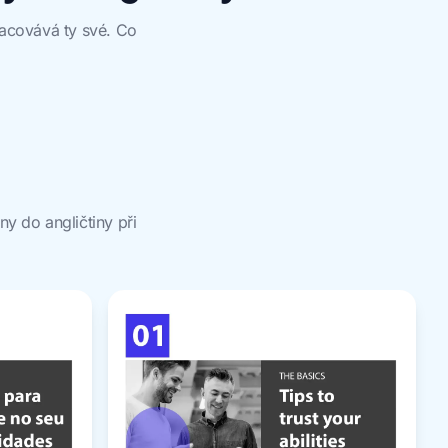
racovává ty své. Co
y do angličtiny při