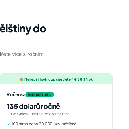
ělštiny do
řete více s ročním
🎉 Nejlepší hodnota: ušetřete 44,88 $/rok
Ročenka
UŠETŘETE 25 %
135 dolarů ročně
~11,25 $/měsíc, ušetřete 25% vs měsíčně
100 stran nebo 30 000 slov měsíčně