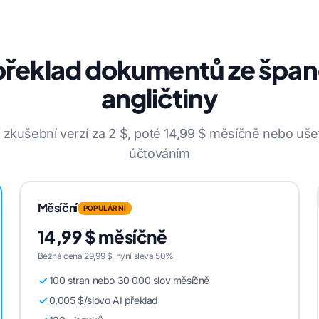
překlad dokumentů ze špan
angličtiny
 zkušební verzí za 2 $, poté 14,99 $ měsíčně nebo ušet
účtováním
Měsíční
POPULÁRNÍ
14,99 $ měsíčně
Běžná cena 29,99 $, nyní sleva 50%
100 stran nebo 30 000 slov měsíčně
0,005 $/slovo AI překlad