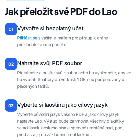
Jak přeložit své PDF do Lao
Vytvořte si bezplatný účet
01
Přihlásit se
s vaším e-mailem pro přístup k online
překladatelskému panelu.
Nahrajte svůj PDF soubor
02
Přetáhněte a pusťte svůj soubor nebo ho vyhlédněte, abyste
ho vybrali. Soubory do velikosti 1 GB jsou podporovány u
placených tarifů.
Vyberte si laoštinu jako cílový jazyk
03
Vyberte původní jazyk vašeho PDF a jako cílový jazyk
nastavte Lao. Výstup bude zahrnovat všechny diakritiky
samohlásek laoského písma správně umístěné nad, pod,
před a za jejich základními souhláskami.