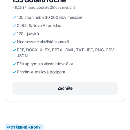
~11,25 $/měsíc, ušetřete 25% vs měsíčně
100 stran nebo 30 000 slov měsíčně
0,005 $/slovo AI překlad
120+ jazyků
Neomezené úložiště souborů
PDF, DOCX, XLSX, PPTX, IDML, TXT, JPG, PNG, CSV,
JSON
Přístup týmu a vlastní slovníčky
Prioritní e-mailová podpora
Začněte
POTŘEBNÉ KROKY