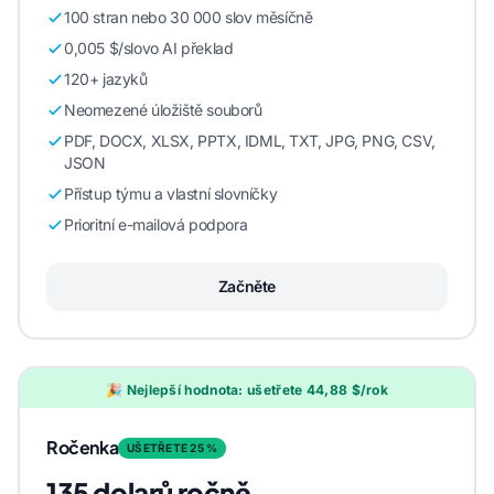
100 stran nebo 30 000 slov měsíčně
0,005 $/slovo AI překlad
120+ jazyků
Neomezené úložiště souborů
PDF, DOCX, XLSX, PPTX, IDML, TXT, JPG, PNG, CSV,
JSON
Přístup týmu a vlastní slovníčky
Prioritní e-mailová podpora
Začněte
🎉 Nejlepší hodnota: ušetřete 44,88 $/rok
Ročenka
UŠETŘETE 25 %
135 dolarů ročně