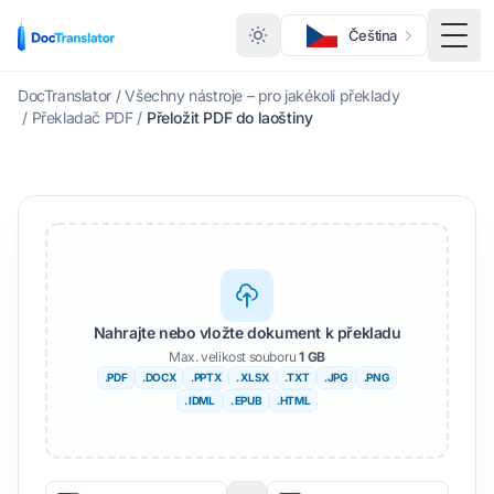
Čeština
Přep
DocTranslator
/
Všechny nástroje – pro jakékoli překlady
/
Překladač PDF
/
Přeložit PDF do laoštiny
Nahrajte nebo vložte dokument k překladu
Max. velikost souboru
1 GB
.PDF
.DOCX
.PPTX
. XLSX
.TXT
.JPG
.PNG
. IDML
. EPUB
.HTML