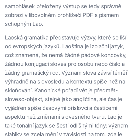
samohlásek přeložený výstup se tedy správně
zobrazí v libovolném prohlížeči PDF s písmem
schopným Lao.
Laoská gramatika představuje výzvy, které se liší
od evropských jazyků. Laoština je izolační jazyk,
což znamená, že nemá žádné pádové koncovky,
žádnou konjugaci sloves pro osobu nebo číslo a
žádný gramatický rod. Význam slova závisí téměř
výhradně na slovosledu a kontextu spíše než na
skloňování. Kanonické pořadí vět je předmět-
sloveso-objekt, stejné jako angličtina, ale čas je
vyjádřen spíše časovými příslovci a částicemi
aspektu než změnami slovesného tvaru. Lao je
také tonální jazyk se šesti odlišnými tóny: význam
slabiky se zcela mění v závislosti na tom, zda je