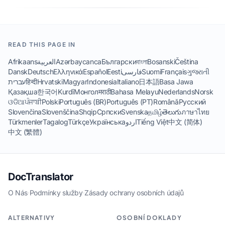
READ THIS PAGE IN
Afrikaans
العربية
Azərbaycanca
Български
বাংলা
Bosanski
Čeština
Dansk
Deutsch
Ελληνικά
Español
Eesti
فارسی
Suomi
Français
ગુજરાતી
עברית
हिन्दी
Hrvatski
Magyar
Indonesia
Italiano
日本語
Basa Jawa
Қазақша
한국어
Kurdî
Монгол
मराठी
Bahasa Melayu
Nederlands
Norsk
ଓଡିଆ
ਪੰਜਾਬੀ
Polski
Português (BR)
Português (PT)
Română
Русский
Slovenčina
Slovenščina
Shqip
Српски
Svenska
தமிழ்
తెలుగు
ภาษาไทย
Türkmenler
Tagalog
Türkçe
Українська
اردو
Tiếng Việt
中文 (简体)
中文 (繁體)
DocTranslator
O Nás
·
Podmínky služby
·
Zásady ochrany osobních údajů
ALTERNATIVY
OSOBNÍ DOKLADY