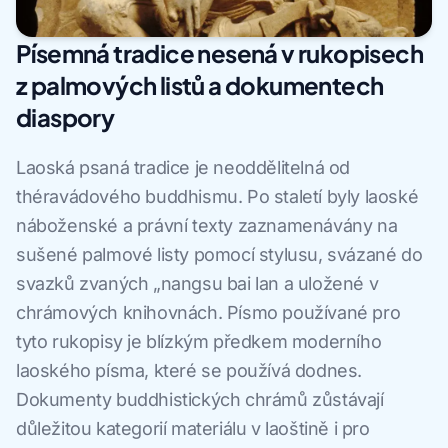
Písemná tradice nesená v rukopisech
z palmových listů a dokumentech
diaspory
Laoská psaná tradice je neoddělitelná od
théravádového buddhismu. Po staletí byly laoské
náboženské a právní texty zaznamenávány na
sušené palmové listy pomocí stylusu, svázané do
svazků zvaných „nangsu bai lan a uložené v
chrámových knihovnách. Písmo používané pro
tyto rukopisy je blízkým předkem moderního
laoského písma, které se používá dodnes.
Dokumenty buddhistických chrámů zůstávají
důležitou kategorií materiálu v laoštině i pro