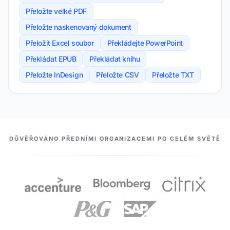
Přeložte velké PDF
Přeložte naskenovaný dokument
Přeložit Excel soubor
Překládejte PowerPoint
Překládat EPUB
Překládat knihu
Přeložte InDesign
Přeložte CSV
Přeložte TXT
NAŠI PARTNEŘI
DŮVĚŘOVÁNO PŘEDNÍMI ORGANIZACEMI PO CELÉM SVĚTĚ