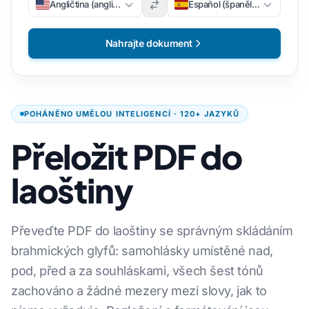
Angličtina (angličtina)
Español (španělsky)
Nahrajte dokument
POHÁNĚNO UMĚLOU INTELIGENCÍ · 120+ JAZYKŮ
Přeložit PDF do
laoštiny
Převeďte PDF do laoštiny se správným skládáním
brahmických glyfů: samohlásky umístěné nad,
pod, před a za souhláskami, všech šest tónů
zachováno a žádné mezery mezi slovy, jak to