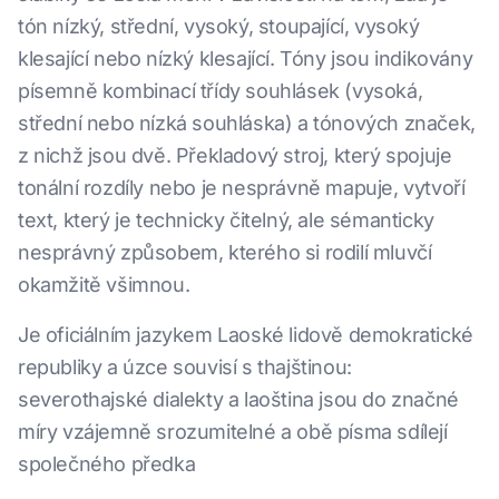
tón nízký, střední, vysoký, stoupající, vysoký
klesající nebo nízký klesající. Tóny jsou indikovány
písemně kombinací třídy souhlásek (vysoká,
střední nebo nízká souhláska) a tónových značek,
z nichž jsou dvě. Překladový stroj, který spojuje
tonální rozdíly nebo je nesprávně mapuje, vytvoří
text, který je technicky čitelný, ale sémanticky
nesprávný způsobem, kterého si rodilí mluvčí
okamžitě všimnou.
Je oficiálním jazykem Laoské lidově demokratické
republiky a úzce souvisí s thajštinou:
severothajské dialekty a laoština jsou do značné
míry vzájemně srozumitelné a obě písma sdílejí
společného předka