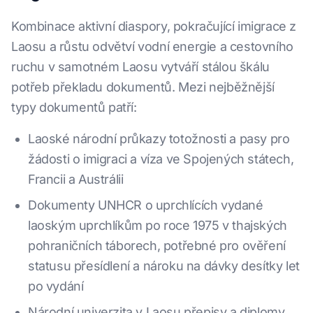
Kombinace aktivní diaspory, pokračující imigrace z
Laosu a růstu odvětví vodní energie a cestovního
ruchu v samotném Laosu vytváří stálou škálu
potřeb překladu dokumentů. Mezi nejběžnější
typy dokumentů patří:
Laoské národní průkazy totožnosti a pasy pro
žádosti o imigraci a víza ve Spojených státech,
Francii a Austrálii
Dokumenty UNHCR o uprchlících vydané
laoským uprchlíkům po roce 1975 v thajských
pohraničních táborech, potřebné pro ověření
statusu přesídlení a nároku na dávky desítky let
po vydání
Národní univerzita v Laosu přepisy a diplomy