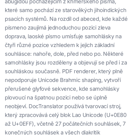
abugidou pocházejícím z khmerského písma,
které samo pochází ze starověkých jihoindických
psacích systémů. Na rozdíl od abeced, kde každé
písmeno zaujímá jednoduchou pozici zleva
doprava, laoské písmo umísťuje samohlásky na
čtyři různé pozice vzhledem k jejich základní
souhlásce: nahoře, dole, před nebo po. Některé
samohlásky jsou rozděleny a objevují se před i za
souhláskou současně. PDF renderer, který plně
nepodporuje Unicode Brahmic shaping, vytvoří
přerušené glyfové sekvence, kde samohlásky
plovoucí na špatnou pozici nebo se úplně
neobjeví. DocTranslator používá tvarovací stroj,
který zpracovává celý blok Lao Unicode (U+0E80
až U+0EFF), včetně 27 počátečních souhlásek, 7
konečných souhlásek a všech diakritik