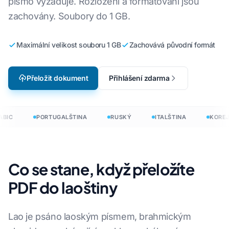
písmo vyžaduje. Rozložení a formátování jsou
zachovány. Soubory do 1 GB.
Maximální velikost souboru 1 GB
Zachovává původní formát
Přeložit dokument
Přihlášení zdarma
BIC
PORTUGALŠTINA
RUSKÝ
ITALŠTINA
KOREJ
Co se stane, když přeložíte
PDF do laoštiny
Lao je psáno laoským písmem, brahmickým