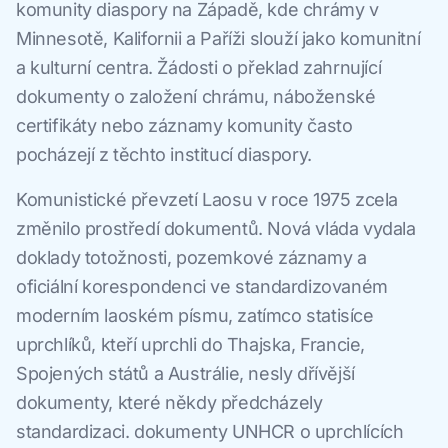
komunity diaspory na Západě, kde chrámy v
Minnesotě, Kalifornii a Paříži slouží jako komunitní
a kulturní centra. Žádosti o překlad zahrnující
dokumenty o založení chrámu, náboženské
certifikáty nebo záznamy komunity často
pocházejí z těchto institucí diaspory.
Komunistické převzetí Laosu v roce 1975 zcela
změnilo prostředí dokumentů. Nová vláda vydala
doklady totožnosti, pozemkové záznamy a
oficiální korespondenci ve standardizovaném
moderním laoském písmu, zatímco statisíce
uprchlíků, kteří uprchli do Thajska, Francie,
Spojených států a Austrálie, nesly dřívější
dokumenty, které někdy předcházely
standardizaci. dokumenty UNHCR o uprchlících