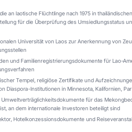
e an laotische Flüchtlinge nach 1975 in thailändische
tellung für die Überprüfung des Umsiedlungsstatus u
ionalen Universität von Laos zur Anerkennung von Ze
ungsstellen
en und Familienregistrierungsdokumente für Lao-Amer
ungsverfahren
cher Tempel, religiöse Zertifikate und Aufzeichnung
 Diaspora-Institutionen in Minnesota, Kalifornien, Pa
d Umweltverträglichkeitsdokumente für das Mekongbec
t, an dem internationale Investoren beteiligt sind
ktor, Hotelkonzessionsdokumente und Reiseveranstal