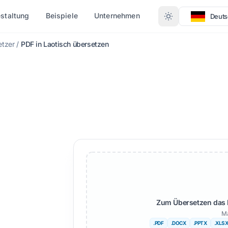
staltung
Beispiele
Unternehmen
Deuts
etzer
/
PDF in Laotisch übersetzen
NACH FORMAT
SPRACHEN
WEITERE SPRACHEN
KONVERTIEREN
PDF zu DOCX
Afrikaans
PDF zu TXT
Schwedisch
InDesign zu PDF
Hebräisch
XLSX zu PDF
h
Serbisch
TXT zu XLSX
Slowenisch
JPG zu PDF
Suaheli
Zum Übersetzen das 
JPEG zu PDF
Amharisch
Ma
.PDF
.DOCX
.PPTX
.XLS
PNG zu PDF
Albanisch