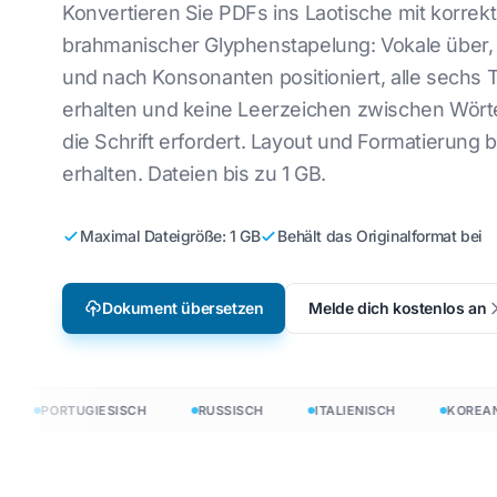
Konvertieren Sie PDFs ins Laotische mit korrekt
alisierung von
Übersetzen Sie CSV-Dateien
Englisch-Koreanisch
Vietnamesi
brahmanischer Glyphenstapelung: Vokale über, 
eospielen
und nach Konsonanten positioniert, alle sechs 
JSON übersetzen
Englisch nach Arabisch
Italienisch
earning
erhalten und keine Leerzeichen zwischen Wörte
HTML-Übersetzer
Englisch-Türkisch
Polieren
die Schrift erfordert. Layout und Formatierung 
InDesign-Wortzahl
Englisch-Indonesisch
Ukrainisch
erhalten. Dateien bis zu 1 GB.
.DOCX Wortzähler
Englisch nach Hindi
Latein
Maximal Dateigröße: 1 GB
Behält das Originalformat bei
Anzahl der Excel-Dateien
Englisch nach Urdu
Tschechisc
PowerPoint-Wortzahl
Irisch
Dokument übersetzen
Melde dich kostenlos an
Hmong
tzen
20+ Sprachen übersetzen
PORTUGIESISCH
RUSSISCH
ITALIENISCH
KOREANIS