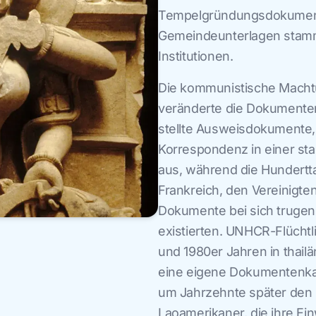
Tempelgründungsdokumente
Gemeindeunterlagen stamm
Institutionen.
Die kommunistische Macht
veränderte die Dokumenten
stellte Ausweisdokumente, 
Korrespondenz in einer sta
aus, während die Hundertta
Frankreich, den Vereinigten
Dokumente bei sich trugen
existierten. UNHCR-Flüchtl
und 1980er Jahren in thail
eine eigene Dokumentenkat
um Jahrzehnte später den 
Laoamerikaner, die ihre 