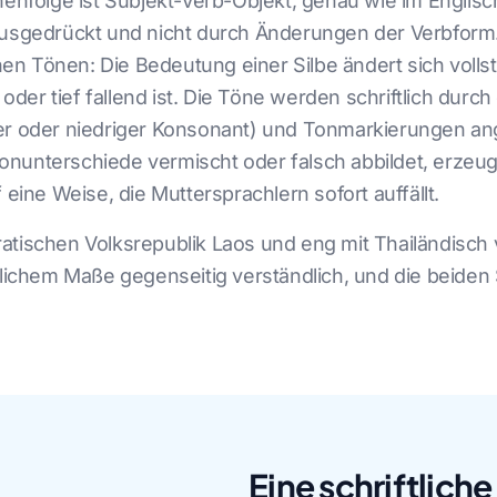
henfolge ist Subjekt-Verb-Objekt, genau wie im Englisc
ausgedrückt und nicht durch Änderungen der Verbform. 
 Tönen: Die Bedeutung einer Silbe ändert sich vollstä
 oder tief fallend ist. Die Töne werden schriftlich durc
er oder niedriger Konsonant) und Tonmarkierungen ang
unterschiede vermischt oder falsch abbildet, erzeugt 
 eine Weise, die Muttersprachlern sofort auffällt.
atischen Volksrepublik Laos und eng mit Thailändisch
blichem Maße gegenseitig verständlich, und die beiden
Eine schriftliche 