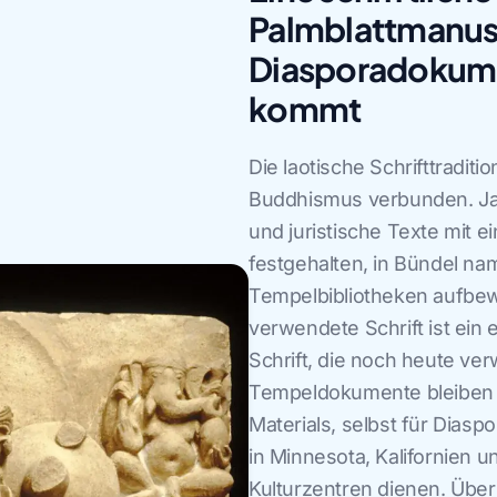
Palmblattmanus
Diasporadokum
kommt
Die laotische Schrifttradit
Buddhismus verbunden. Jah
und juristische Texte mit e
festgehalten, in Bündel n
Tempelbibliotheken aufbew
verwendete Schrift ist ein
Schrift, die noch heute ve
Tempeldokumente bleiben e
Materials, selbst für Dia
in Minnesota, Kalifornien 
Kulturzentren dienen. Übe