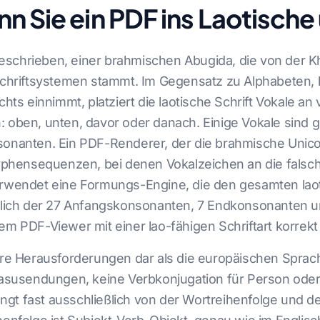
n Sie ein PDF ins Laotisch
t geschrieben, einer brahmischen Abugida, die von der 
 Schriftsystemen stammt. Im Gegensatz zu Alphabeten,
chts einnimmt, platziert die laotische Schrift Vokale a
: oben, unten, davor oder danach. Einige Vokale sind 
sonanten. Ein PDF-Renderer, der die brahmische Unico
Glyphensequenzen, bei denen Vokalzeichen an die fals
verwendet eine Formungs-Engine, die den gesamten la
ßlich der 27 Anfangskonsonanten, 7 Endkonsonanten un
em PDF-Viewer mit einer lao-fähigen Schriftart korrekt
ere Herausforderungen dar als die europäischen Sprache
 Kasusendungen, keine Verbkonjugation für Person ode
gt fast ausschließlich von der Wortreihenfolge und d