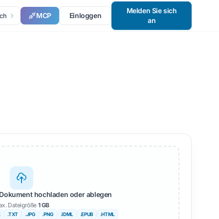
Melden Sie sich
MCP
Einloggen
ch
an
Dokument hochladen oder ablegen
x. Dateigröße
1 GB
X
.TXT
.JPG
.PNG
.IDML
.EPUB
.HTML