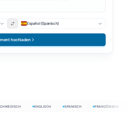
Español (Spanisch)
ment hochladen
WEDISCH
ENGLISCH
SPANISCH
FRANZÖSISCH
D