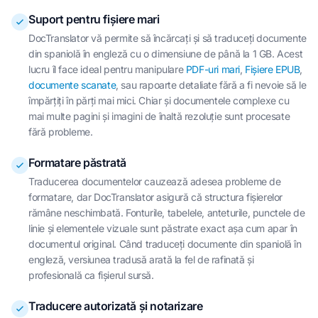
Suport pentru fișiere mari
DocTranslator vă permite să încărcați și să traduceți documente
din spaniolă în engleză cu o dimensiune de până la 1 GB. Acest
lucru îl face ideal pentru manipulare
PDF-uri mari
,
Fișiere EPUB
,
documente scanate
, sau rapoarte detaliate fără a fi nevoie să le
împărțiți în părți mai mici. Chiar și documentele complexe cu
mai multe pagini și imagini de înaltă rezoluție sunt procesate
fără probleme.
Formatare păstrată
Traducerea documentelor cauzează adesea probleme de
formatare, dar DocTranslator asigură că structura fișierelor
rămâne neschimbată. Fonturile, tabelele, anteturile, punctele de
linie și elementele vizuale sunt păstrate exact așa cum apar în
documentul original. Când traduceți documente din spaniolă în
engleză, versiunea tradusă arată la fel de rafinată și
profesională ca fișierul sursă.
Traducere autorizată și notarizare