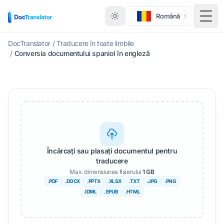
Română
Comu
DocTranslator
/
Traducere în toate limbile
/
Conversia documentului spaniol în engleză
Încărcați sau plasați documentul pentru
traducere
Max. dimensiunea fișierului
1 GB
.PDF
.DOCX
.PPTX
.XLSX
.TXT
.JPG
.PNG
.IDML
. EPUB
.HTML