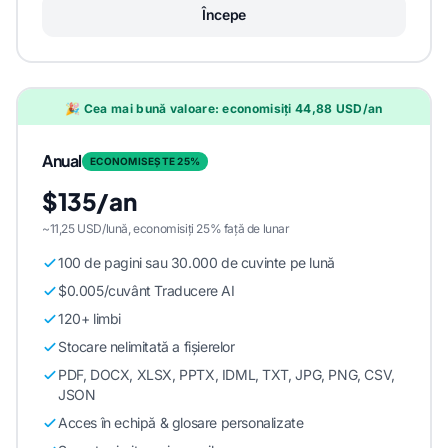
Începe
🎉 Cea mai bună valoare: economisiți 44,88 USD/an
Anual
ECONOMISEȘTE 25%
$135/an
~11,25 USD/lună, economisiți 25% față de lunar
100 de pagini sau 30.000 de cuvinte pe lună
$0.005/cuvânt Traducere AI
120+ limbi
Stocare nelimitată a fișierelor
PDF, DOCX, XLSX, PPTX, IDML, TXT, JPG, PNG, CSV,
JSON
Acces în echipă & glosare personalizate