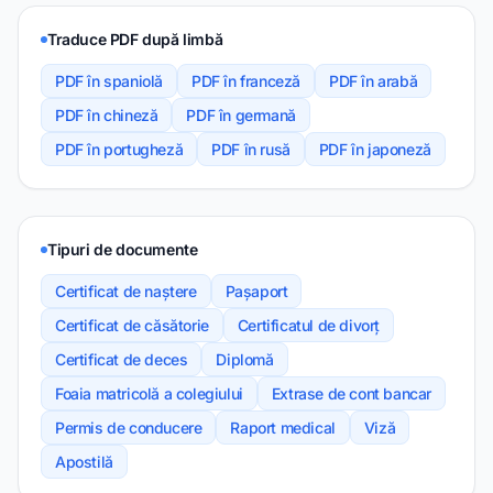
Traduce PDF după limbă
PDF în spaniolă
PDF în franceză
PDF în arabă
PDF în chineză
PDF în germană
PDF în portugheză
PDF în rusă
PDF în japoneză
Tipuri de documente
Certificat de naștere
Pașaport
Certificat de căsătorie
Certificatul de divorț
Certificat de deces
Diplomă
Foaia matricolă a colegiului
Extrase de cont bancar
Permis de conducere
Raport medical
Viză
Apostilă