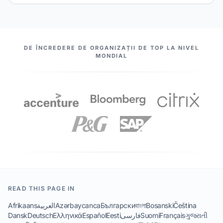
PARTENERII NOȘTRI
DE ÎNCREDERE DE ORGANIZAȚII DE TOP LA NIVEL
MONDIAL
READ THIS PAGE IN
Afrikaans
العربية
Azərbaycanca
Български
বাংলা
Bosanski
Čeština
Dansk
Deutsch
Ελληνικά
Español
Eesti
فارسی
Suomi
Français
ગુજરાતી