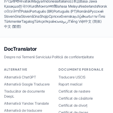
עברית
हिन्दी
Hrvatski
Magyar
Indonesia
Italiano
日本語
Basa Jawa
Қазақша
한국어
Kurdî
Монгол
मराठी
Bahasa Melayu
Nederlands
Norsk
ଓଡିଆ
ਪੰਜਾਬੀ
Polski
Português (BR)
Português (PT)
Română
Русский
Slovenčina
Slovenščina
Shqip
Српски
Svenska
தமிழ்
తెలుగు
ภาษาไทย
Türkmenler
Tagalog
Türkçe
Українська
اردو
Tiếng Việt
中文 (简体)
中文 (繁體)
DocTranslator
Despre noi
·
Termenii Serviciului
·
Politică de confidențialitate
ALTERNATIVE
DOCUMENTE PERSONALE
Alternativă ChatGPT
Traducere USCIS
Alternativă Google Traducere
Raport medical
Traducător de documente
Certificat de nastere
DeepL
Certificat de căsătorie
Alternativă Yandex Translate
Certificat de divorț
Alternativă de traducere
Certificat de deces