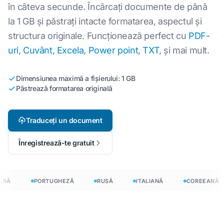
în câteva secunde. Încărcați documente de până
la 1 GB și păstrați intacte formatarea, aspectul și
structura originale. Funcționează perfect cu
PDF-
uri
,
Cuvânt
,
Excela
,
Power point
,
TXT
, și mai mult.
Dimensiunea maximă a fișierului: 1 GB
Păstrează formatarea originală
Traduceți un document
Înregistrează-te gratuit
ABĂ
PORTUGHEZĂ
RUSĂ
ITALIANĂ
COREEANĂ