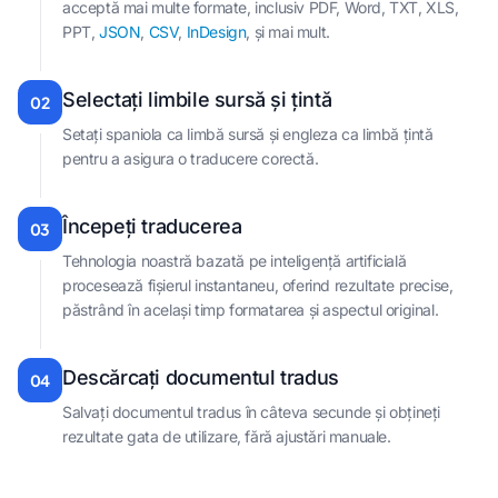
acceptă mai multe formate, inclusiv PDF, Word, TXT, XLS,
PPT,
JSON
,
CSV
,
InDesign
, și mai mult.
Selectați limbile sursă și țintă
02
Setați spaniola ca limbă sursă și engleza ca limbă țintă
pentru a asigura o traducere corectă.
Începeți traducerea
03
Tehnologia noastră bazată pe inteligență artificială
procesează fișierul instantaneu, oferind rezultate precise,
păstrând în același timp formatarea și aspectul original.
Descărcați documentul tradus
04
Salvați documentul tradus în câteva secunde și obțineți
rezultate gata de utilizare, fără ajustări manuale.