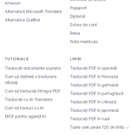
Amazon
Pașaport
Alternativă Microsoft Translate
Diplomă
Alternativa QuillBot
Extras de cont
Relua
Nota medicului
TUTORIALE
LIMBI
Traduceți documente scanate
Traduceți PDF în spaniolă
Cum să obțineți o traducere
Traduceți PDF în franceză
oficială
Traduceți PDF în germană
Cum să traduceți întregul PDF
Traduceți PDF în portugheză
Traduceți cu AI Translator
Traduceți PDF în chineză
Cum să traduci cu AI
Traduceți PDF în japoneză
MCP pentru agenții AI
Traduceți PDF în rusă
Toate cele peste 120 de limbi →