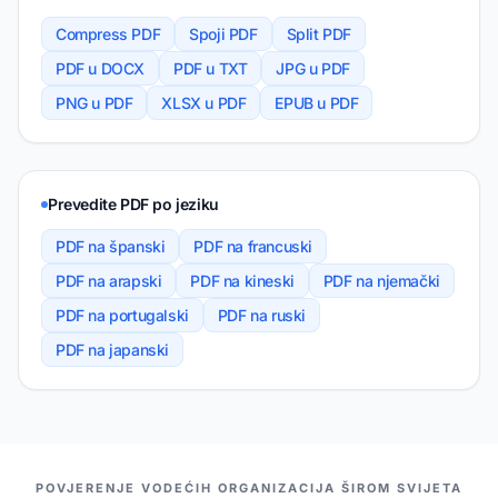
Compress PDF
Spoji PDF
Split PDF
PDF u DOCX
PDF u TXT
JPG u PDF
PNG u PDF
XLSX u PDF
EPUB u PDF
Prevedite PDF po jeziku
PDF na španski
PDF na francuski
PDF na arapski
PDF na kineski
PDF na njemački
PDF na portugalski
PDF na ruski
PDF na japanski
NAŠI PARTNERI
POVJERENJE VODEĆIH ORGANIZACIJA ŠIROM SVIJETA