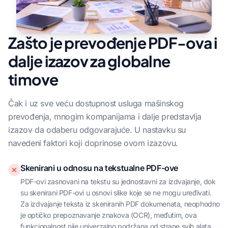
Zašto je prevođenje PDF-ova i
dalje izazov za globalne
timove
Čak i uz sve veću dostupnost usluga mašinskog
prevođenja, mnogim kompanijama i dalje predstavlja
izazov da odaberu odgovarajuće. U nastavku su
navedeni faktori koji doprinose ovom izazovu.
Skenirani u odnosu na tekstualne PDF-ove
PDF-ovi zasnovani na tekstu su jednostavni za izdvajanje, dok
su skenirani PDF-ovi u osnovi slike koje se ne mogu uređivati.
Za izdvajanje teksta iz skeniranih PDF dokumenata, neophodno
je optičko prepoznavanje znakova (OCR), međutim, ova
funkcionalnost nije univerzalno podržana od strane svih alata.