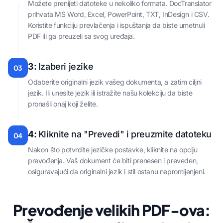
Možete prenijeti datoteke u nekoliko formata. DocTranslator
prihvata MS Word, Excel, PowerPoint, TXT, InDesign i CSV.
Koristite funkciju prevlačenja i ispuštanja da biste umetnuli
PDF ili ga preuzeli sa svog uređaja.
3:
Izaberi jezike
03
Odaberite originalni jezik vašeg dokumenta, a zatim ciljni
jezik. Ili unesite jezik ili istražite našu kolekciju da biste
pronašli onaj koji želite.
4:
Kliknite na "Prevedi" i preuzmite datoteku
04
Nakon što potvrdite jezičke postavke, kliknite na opciju
prevođenja. Vaš dokument će biti prenesen i preveden,
osiguravajući da originalni jezik i stil ostanu nepromijenjeni.
Prevođenje velikih PDF-ova: