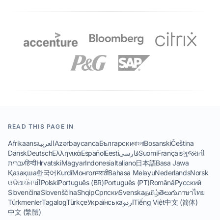
READ THIS PAGE IN
Afrikaans
العربية
Azərbaycanca
Български
বাংলা
Bosanski
Čeština
Dansk
Deutsch
Ελληνικά
Español
Eesti
فارسی
Suomi
Français
ગુજરાતી
עברית
हिन्दी
Hrvatski
Magyar
Indonesia
Italiano
日本語
Basa Jawa
Қазақша
한국어
Kurdî
Монгол
मराठी
Bahasa Melayu
Nederlands
Norsk
ଓଡିଆ
ਪੰਜਾਬੀ
Polski
Português (BR)
Português (PT)
Română
Русский
Slovenčina
Slovenščina
Shqip
Српски
Svenska
தமிழ்
తెలుగు
ภาษาไทย
Türkmenler
Tagalog
Türkçe
Українська
اردو
Tiếng Việt
中文 (简体)
中文 (繁體)