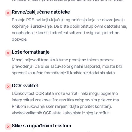
Ravne/zaključane datoteke
Postoje PDF-ovi koji uključuju ograničenja koja ne dozvoljavaju
kopiranje ili uređivanje. Da biste dobili pristup ovim datotekama,
neophodno je koristiti određeni softver ili osigurati potrebne
dozvole.
Loše formatiranje
Mnogi prijevodi trpe strukturne promjene tokom procesa
prevođenja. Da bi se sačuvao originalni raspored, morate biti
spremni za ručno formatiranje ili korištenje dodatnih alata.
OCR kvalitet
Učinkovitost OCR alata može varirati; neki mogu pogrešno
interpretirati znakove, što rezultira neispravnim prijevodima.
Prilikom rukovanja skeniranjem, dajte prioritet korištenju
visokokvalitetnih OCR alata kako biste izbjegli greške.
Slike sa ugrađenim tekstom