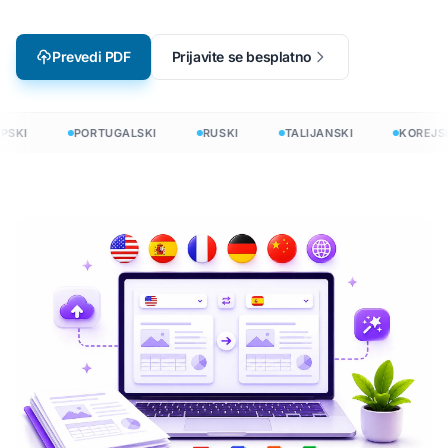
Prevedi PDF
Prijavite se besplatno
SKI
PORTUGALSKI
RUSKI
TALIJANSKI
KOREJSK