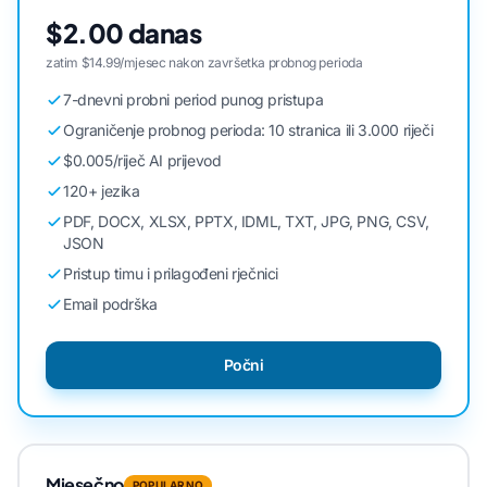
$2.00 danas
zatim $14.99/mjesec nakon završetka probnog perioda
7-dnevni probni period punog pristupa
Ograničenje probnog perioda: 10 stranica ili 3.000 riječi
$0.005/riječ AI prijevod
120+ jezika
PDF, DOCX, XLSX, PPTX, IDML, TXT, JPG, PNG, CSV,
JSON
Pristup timu i prilagođeni rječnici
Email podrška
Počni
Mjesečno
POPULARNO