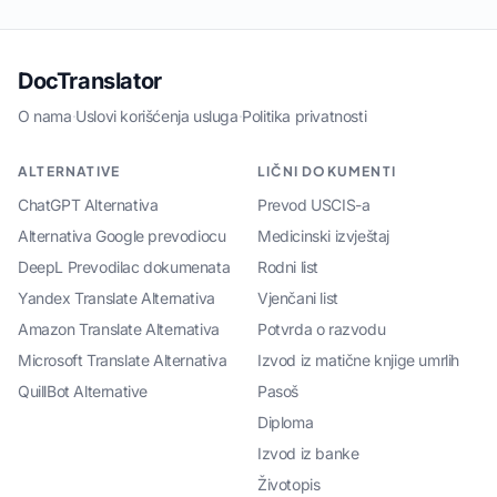
DocTranslator
O nama
·
Uslovi korišćenja usluga
·
Politika privatnosti
ALTERNATIVE
LIČNI DOKUMENTI
ChatGPT Alternativa
Prevod USCIS-a
Alternativa Google prevodiocu
Medicinski izvještaj
DeepL Prevodilac dokumenata
Rodni list
Yandex Translate Alternativa
Vjenčani list
Amazon Translate Alternativa
Potvrda o razvodu
Microsoft Translate Alternativa
Izvod iz matične knjige umrlih
QuillBot Alternative
Pasoš
Diploma
Izvod iz banke
Životopis