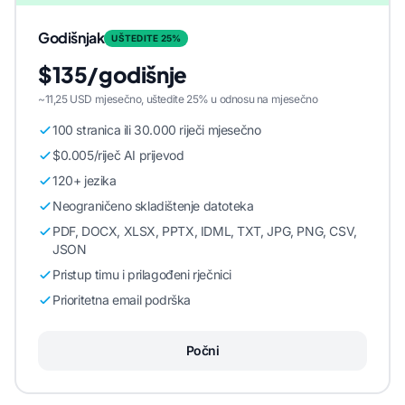
Godišnjak
UŠTEDITE 25%
$135/godišnje
~11,25 USD mjesečno, uštedite 25% u odnosu na mjesečno
100 stranica ili 30.000 riječi mjesečno
$0.005/riječ AI prijevod
120+ jezika
Neograničeno skladištenje datoteka
PDF, DOCX, XLSX, PPTX, IDML, TXT, JPG, PNG, CSV,
JSON
Pristup timu i prilagođeni rječnici
Prioritetna email podrška
Počni