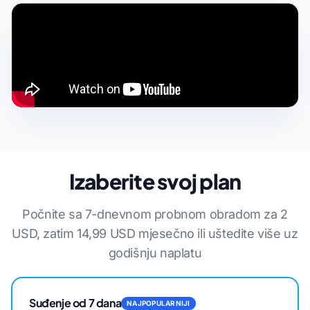
Izaberite svoj plan
Počnite sa 7-dnevnom probnom obradom za 2
USD, zatim 14,99 USD mjesečno ili uštedite više uz
godišnju naplatu
Suđenje od 7 dana
NAJPOPULARNIJI