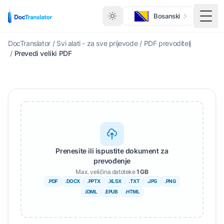
Bosanski
Togg
DocTranslator
/
Svi alati - za sve prijevode
/
PDF prevoditelj
/
Prevedi veliki PDF
Prenesite ili ispustite dokument za
prevođenje
Max. veličina datoteke
1 GB
.PDF
.DOCX
.PPTX
.XLSX
.TXT
.JPG
.PNG
.IDML
.EPUB
.HTML