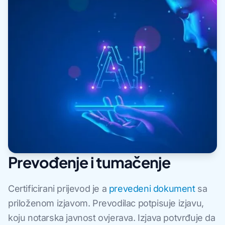
Prevođenje i tumačenje
Certificirani prijevod je a
prevedeni dokument
sa
priloženom izjavom. Prevodilac potpisuje izjavu,
koju notarska javnost ovjerava. Izjava potvrđuje da