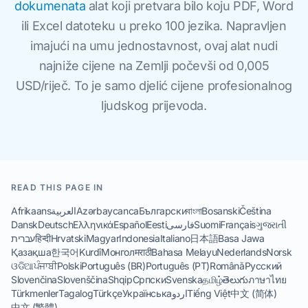
dokumenata
alat koji pretvara bilo koju PDF, Word
ili Excel datoteku u preko 100 jezika. Napravljen
imajući na umu jednostavnost, ovaj alat nudi
najniže cijene na Zemlji počevši od 0,005
USD/riječ. To je samo djelić cijene profesionalnog
ljudskog prijevoda.
READ THIS PAGE IN
Afrikaans
العربية
Azərbaycanca
Български
বাংলা
Bosanski
Čeština
Dansk
Deutsch
Ελληνικά
Español
Eesti
فارسی
Suomi
Français
ગુજરાતી
עברית
हिन्दी
Hrvatski
Magyar
Indonesia
Italiano
日本語
Basa Jawa
Қазақша
한국어
Kurdî
Монгол
मराठी
Bahasa Melayu
Nederlands
Norsk
ଓଡିଆ
ਪੰਜਾਬੀ
Polski
Português (BR)
Português (PT)
Română
Русский
Slovenčina
Slovenščina
Shqip
Српски
Svenska
தமிழ்
తెలుగు
ภาษาไทย
Türkmenler
Tagalog
Türkçe
Українська
اردو
Tiếng Việt
中文 (简体)
中文 (繁體)