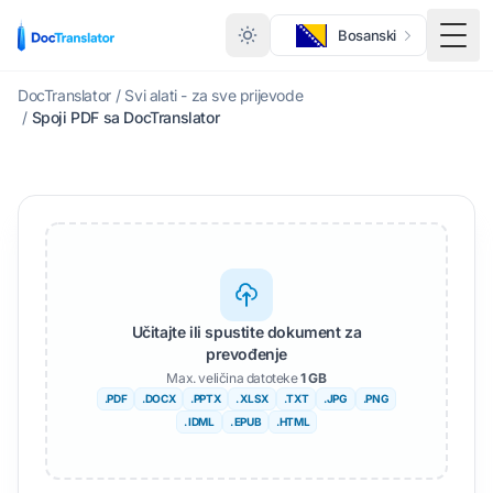
Bosanski
Togg
DocTranslator
/
Svi alati - za sve prijevode
/
Spoji PDF sa DocTranslator
Učitajte ili spustite dokument za
prevođenje
Max. veličina datoteke
1 GB
.PDF
.DOCX
.PPTX
. XLSX
.TXT
.JPG
.PNG
. IDML
. EPUB
.HTML