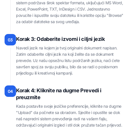
sistem podržava širok spektar formata, uključujući MS Word,
Excel, PowerPoint, TXT, InDesign i CSV. Jednostavno
povucite i ispustite svoju datoteku ili koristite opciju "Browse"
za odabir datoteke sa svog uređaja.
Korak 3: Odaberite izvorni i ciljni jezik
03
Navedi jezik na kojem je tvoj originalni dokument napisan.
Zatim odaberite ciljni jezik na koji želite da se dokument
prevede. Uz našu opsežnu listu podržanih jezika, naći ćete
savršen spoj za svoju publiku, bilo da se radi o poslovnom
prijedlogu ili kreativnoj kampanji.
Korak 4: Kliknite na dugme Prevedi i
04
preuzmite
Kada postavite svoje jezičke preferencije, kliknite na dugme
"Upload" da počnete sa obradom. Sjedite i opustite se dok
naš napredni sistem prevođenja radi na vašem fajlu,
održavajući originalni izgled i stil dok pružate tačan prijevod.