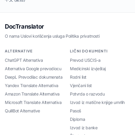
DocTranslator
O nama
·
Uslovi korišćenja usluga
·
Politika privatnosti
ALTERNATIVE
LIČNI DOKUMENTI
ChatGPT Alternativa
Prevod USCIS-a
Alternativa Google prevodiocu
Medicinski izvještaj
DeepL Prevodilac dokumenata
Rodni list
Yandex Translate Alternativa
Vjenčani list
Amazon Translate Alternativa
Potvrda o razvodu
Microsoft Translate Alternativa
Izvod iz matične knjige umrlih
QuillBot Alternative
Pasoš
Diploma
Izvod iz banke