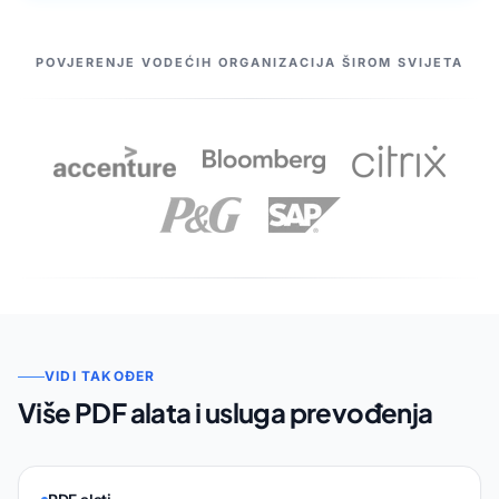
NAŠI PARTNERI
POVJERENJE VODEĆIH ORGANIZACIJA ŠIROM SVIJETA
VIDI TAKOĐER
Više PDF alata i usluga prevođenja