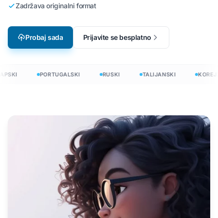
Zadržava originalni format
Probaj sada
Prijavite se besplatno
PSKI
PORTUGALSKI
RUSKI
TALIJANSKI
KOREJS