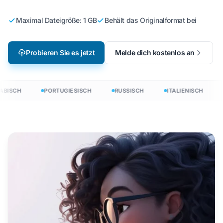
Maximal Dateigröße: 1 GB
Behält das Originalformat bei
Probieren Sie es jetzt
Melde dich kostenlos an
BISCH
PORTUGIESISCH
RUSSISCH
ITALIENISCH