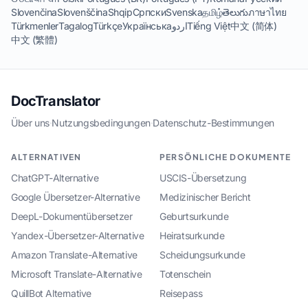
Slovenčina
Slovenščina
Shqip
Српски
Svenska
தமிழ்
తెలుగు
ภาษาไทย
Türkmenler
Tagalog
Türkçe
Українська
اردو
Tiếng Việt
中文 (简体)
中文 (繁體)
DocTranslator
Über uns
·
Nutzungsbedingungen
·
Datenschutz-Bestimmungen
ALTERNATIVEN
PERSÖNLICHE DOKUMENTE
ChatGPT-Alternative
USCIS-Übersetzung
Google Übersetzer-Alternative
Medizinischer Bericht
DeepL-Dokumentübersetzer
Geburtsurkunde
Yandex-Übersetzer-Alternative
Heiratsurkunde
Amazon Translate-Alternative
Scheidungsurkunde
Microsoft Translate-Alternative
Totenschein
QuillBot Alternative
Reisepass