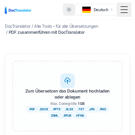
Deutsch
Menü
DocTranslator
/
Alle Tools – für alle Übersetzungen
/
PDF zusammenführen mit DocTranslator
Zum Übersetzen das Dokument hochladen
oder ablegen
Max. Dateigröße
1 GB
.PDF
.DOCX
.PPTX
.XLSX
.TXT
.JPG
.PNG
.IDML
. EPUB
.HTML