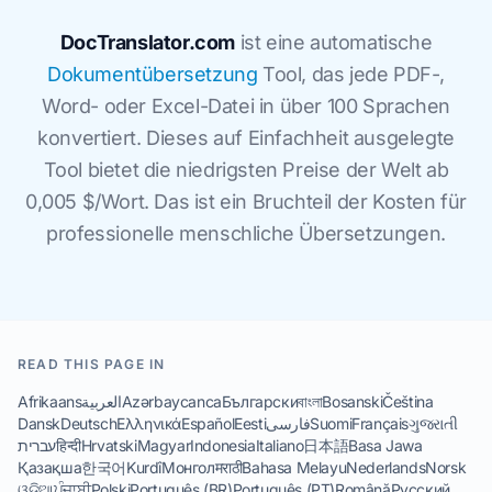
DocTranslator.com
ist eine automatische
Dokumentübersetzung
Tool, das jede PDF-,
Word- oder Excel-Datei in über 100 Sprachen
konvertiert. Dieses auf Einfachheit ausgelegte
Tool bietet die niedrigsten Preise der Welt ab
0,005 $/Wort. Das ist ein Bruchteil der Kosten für
professionelle menschliche Übersetzungen.
READ THIS PAGE IN
Afrikaans
العربية
Azərbaycanca
Български
বাংলা
Bosanski
Čeština
Dansk
Deutsch
Ελληνικά
Español
Eesti
فارسی
Suomi
Français
ગુજરાતી
עברית
हिन्दी
Hrvatski
Magyar
Indonesia
Italiano
日本語
Basa Jawa
Қазақша
한국어
Kurdî
Монгол
मराठी
Bahasa Melayu
Nederlands
Norsk
ଓଡିଆ
ਪੰਜਾਬੀ
Polski
Português (BR)
Português (PT)
Română
Русский