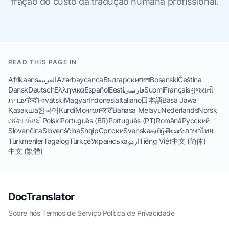
fração do custo da tradução humana profissional.
READ THIS PAGE IN
Afrikaans
العربية
Azərbaycanca
Български
বাংলা
Bosanski
Čeština
Dansk
Deutsch
Ελληνικά
Español
Eesti
فارسی
Suomi
Français
ગુજરાતી
עברית
हिन्दी
Hrvatski
Magyar
Indonesia
Italiano
日本語
Basa Jawa
Қазақша
한국어
Kurdî
Монгол
मराठी
Bahasa Melayu
Nederlands
Norsk
ଓଡିଆ
ਪੰਜਾਬੀ
Polski
Português (BR)
Português (PT)
Română
Русский
Slovenčina
Slovenščina
Shqip
Српски
Svenska
தமிழ்
తెలుగు
ภาษาไทย
Türkmenler
Tagalog
Türkçe
Українська
اردو
Tiếng Việt
中文 (简体)
中文 (繁體)
DocTranslator
Sobre nós
·
Termos de Serviço
·
Política de Privacidade