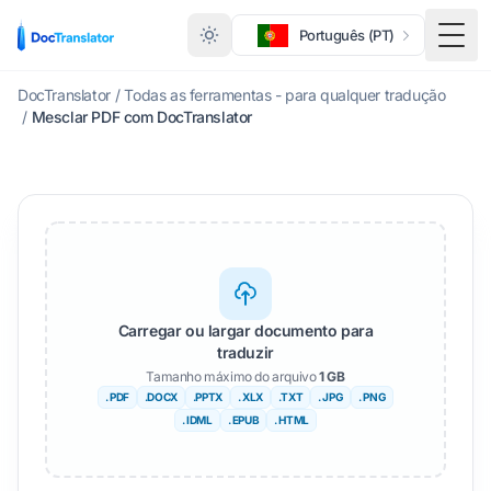
Português (PT)
Menu
DocTranslator
/
Todas as ferramentas - para qualquer tradução
/
Mesclar PDF com DocTranslator
Carregar ou largar documento para
traduzir
Tamanho máximo do arquivo
1 GB
. PDF
.DOCX
.PPTX
. XLX
.TXT
. JPG
. PNG
. IDML
. EPUB
. HTML