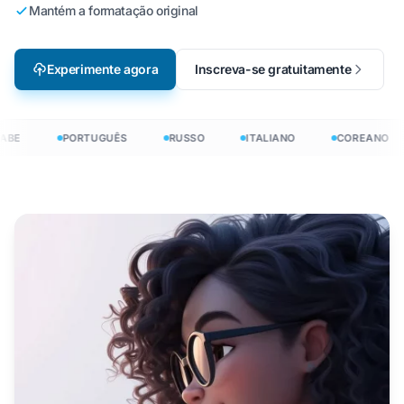
Mantém a formatação original
Experimente agora
Inscreva-se gratuitamente
ABE
PORTUGUÊS
RUSSO
ITALIANO
COREANO